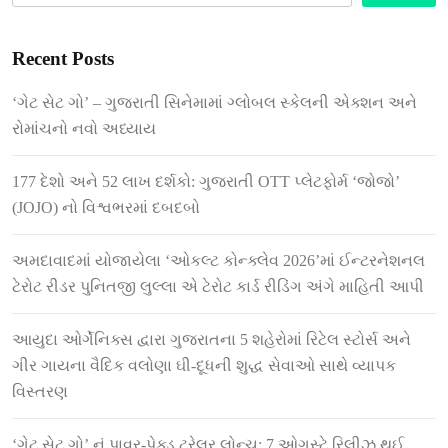
Recent Posts
‘ગેટ સેટ ગો’ – ગુજરાતી સિનેમામાં ગ્લોબલ સ્કેલની એક્શન અને
રોમાંચનો નવો અધ્યાય
177 દેશો અને 52 લાખ દર્શકો: ગુજરાતી OTT પ્લેટફોર્મ ‘જોજો’
(JOJO) નો વિશ્વભરમાં દબદબો
અમદાવાદમાં યોજાયેલા ‘ઓકલ્ટ કોન્ક્લેવ 2026’માં ઈન્ટરનેશનલ
ટેરોટ રીડર પુનિતજી લુલ્લા એ ટેરોટ કાર્ડ રીડિંગ અંગે માહિતી આપી
આયુદા ઓર્ગેનિક્સ દ્વારા ગુજરાતના 5 શહેરોમાં રિટેલ સ્ટોર્સ અને
ગીર ગાયના વૈદિક વલોણા ઘી-દૂધની શુદ્ધ સેવાઓ સાથે વ્યાપક
વિસ્તરણ
‘ગેટ સેટ ગો’ નું પાવર-પેક્ડ ટ્રેલર લોન્ચ: 7 ઓગસ્ટે રિલીઝ થઈ