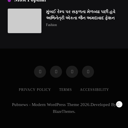
મુંબઈ રેમ્પ પર સફળતા મેળવ્યા પછી હવે
અભિનેત્રી એકતા જૈન અમદાવાદ ફેશન
વીકમાં પોતાની પ્રતિભા પ્રદર્શિત કરશે
Fashion
PRIVACY POLICY
TERMS
ACCESSIBILITY
Pubnews - Modern WordPress Theme 2026.Developed By
BlazeThemes
.