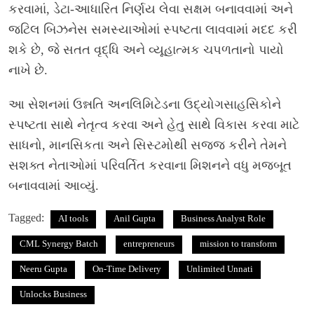
કરવામાં, ડેટા-આધારિત નિર્ણય લેવા સક્ષમ બનાવવામાં અને
જટિલ બિઝનેસ સમસ્યાઓમાં સ્પષ્ટતા લાવવામાં મદદ કરી
શકે છે, જે સતત વૃદ્ધિ અને વ્યૂહાત્મક ચપળતાનો પાયો
નાખે છે.
આ સેશનમાં ઉન્નતિ અનલિમિટેડના ઉદ્યોગસાહસિકોને
સ્પષ્ટતા સાથે નેતૃત્વ કરવા અને હેતુ સાથે વિકાસ કરવા માટે
સાધનો, માનસિકતા અને સિસ્ટમોથી સજ્જ કરીને તેમને
સશક્ત નેતાઓમાં પરિવર્તિત કરવાના મિશનને વધુ મજબૂત
બનાવવામાં આવ્યું.
Tagged:
AI tools
Anil Gupta
Business Analyst Role
CML Synergy Batch
entrepreneurs
mission to transform
Neeru Gupta
On-Time Delivery
Unlimited Unnati
Unlocks Business