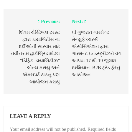
Previous:
Next:
Post
navigation
શિવમ ચેરિટેબલ ટ્રસ્ટ
ધી ગુજરાત ગારમેન્ટ
દ્વારા ડાયાબિટીસ ના
મેન્યુફેક્ચરર્સ
દર્દીઓની સારવાર માટે
એસોસિએશન દ્વારા
નવીનત્તમ હાઈબ્રિડ મોડલ
ગારમેન્ટ ઇન્ડસ્ટ્રીઝને વેગ
“ડિફિટ ડાયાબિટીઝ”
આપવા 17 થી 19 જુલાઇ
લોન્ચ કરાયું અને
દરમિયાન B2B ટ્રેડ ફેરનું
એક્સપર્ટ ટૉકનું પણ
આયોજન
આયોજન કરાયું
LEAVE A REPLY
Your email address will not be published.
Required fields