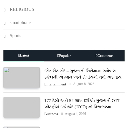
RELIGIOUS
smartphone
Sports
Latest
Popular
Comments
‘ગેટ સેટ ગો’ – ગુજરાતી સિનેમામાં ગ્લોબલ
સ્કેલની એક્શન અને રોમાંચનો નવો અધ્યાય
August 8, 2026
Entertainment
177 દેશો અને 52 લાખ દર્શકો: ગુજરાતી OTT
પ્લેટફોર્મ ‘જોજો’ (JOJO) નો વિશ્વભરમાં
દબદબો
August 4, 2026
Business