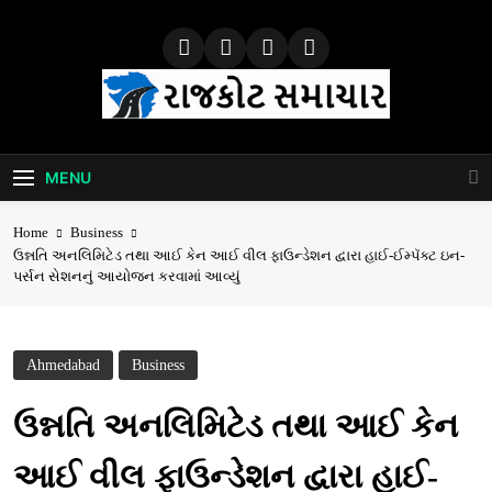
Skip
to
content
Rajkot Samachar
MENU
Home
Business
ઉન્નતિ અનલિમિટેડ તથા આઈ કેન આઈ વીલ ફાઉન્ડેશન દ્વારા હાઈ-ઈમ્પૅક્ટ ઇન-
પર્સન સેશનનું આયોજન કરવામાં આવ્યું
Ahmedabad
Business
ઉન્નતિ અનલિમિટેડ તથા આઈ કેન
આઈ વીલ ફાઉન્ડેશન દ્વારા હાઈ-