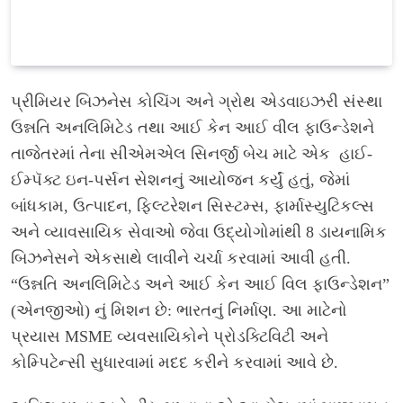
પ્રીમિયર બિઝનેસ કોચિંગ અને ગ્રોથ એડવાઇઝરી સંસ્થા
ઉન્નતિ અનલિમિટેડ તથા આઈ કેન આઈ વીલ ફાઉન્ડેશને
તાજેતરમાં તેના સીએમએલ સિનર્જી બેચ માટે એક હાઈ-
ઈમ્પૅક્ટ ઇન-પર્સન સેશનનું આયોજન કર્યું હતું, જેમાં
બાંધકામ, ઉત્પાદન, ફિલ્ટરેશન સિસ્ટમ્સ, ફાર્માસ્યુટિકલ્સ
અને વ્યાવસાયિક સેવાઓ જેવા ઉદ્યોગોમાંથી 8 ડાયનામિક
બિઝનેસને એકસાથે લાવીને ચર્ચા કરવામાં આવી હતી.
“ઉન્નતિ અનલિમિટેડ અને આઈ કેન આઈ વિલ ફાઉન્ડેશન”
(એનજીઓ) નું મિશન છે: ભારતનું નિર્માણ. આ માટેનો
પ્રયાસ MSME વ્યવસાયિકોને પ્રોડક્ટિવિટી અને
કોમ્પિટેન્સી સુધારવામાં મદદ કરીને કરવામાં આવે છે.