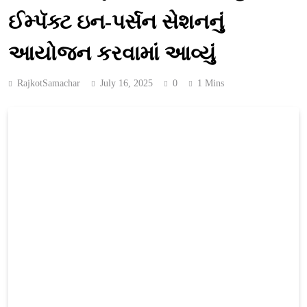
ઈમ્પૅક્ટ ઇન-પર્સન સેશનનું
આયોજન કરવામાં આવ્યું
RajkotSamachar
July 16, 2025
0
1 Mins