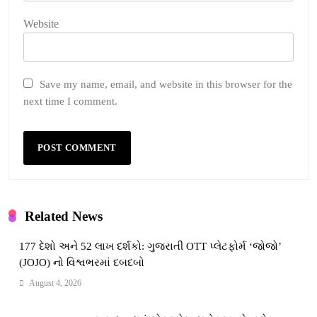
Website
Save my name, email, and website in this browser for the
next time I comment.
Related News
177 દેશો અને 52 લાખ દર્શકો: ગુજરાતી OTT પ્લેટફોર્મ ‘જોજો’
(JOJO) નો વિશ્વભરમાં દબદબો
August 4, 2026