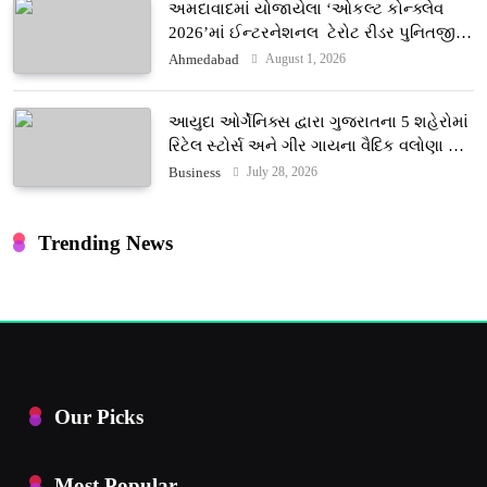
અમદાવાદમાં યોજાયેલા ‘ઓકલ્ટ કોન્ક્લેવ
2026’માં ઈન્ટરનેશનલ ટેરોટ રીડર પુનિતજી
લુલ્લા એ ટેરોટ કાર્ડ રીડિંગ અંગે માહિતી આપી
August 1, 2026
Ahmedabad
આયુદા ઓર્ગેનિક્સ દ્વારા ગુજરાતના 5 શહેરોમાં
રિટેલ સ્ટોર્સ અને ગીર ગાયના વૈદિક વલોણા ઘી-
દૂધની શુદ્ધ સેવાઓ સાથે વ્યાપક વિસ્તરણ
July 28, 2026
Business
Trending News
Our Picks
Most Popular