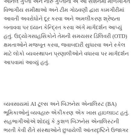
અનિલ ગુપ્તા અને નીરુ ગુપ્તાના એ આ સેશનમાં માળખાગત
વિભાગીય સમીક્ષાઓ અને ટીમ ગોઠવણી દ્વારા કામગીરીમાં
આવતી અવરોધોને દૂર કરવા અને અમલીકરણ શ્રેષ્ઠતા
બનાવવા પર ધ્યાન કેન્દ્રિત કરવા અંગે માર્ગદર્શન આપ્યું
હતું. ઉદ્યોગસાહસિકોને તેમની સમયસર ડિલિવરી (OTD)
ક્ષમતાઓને મજબૂત કરવા, જવાબદારી સુધારવા અને સ્કેલ
માટે લોકો વ્યવસ્થાપન પ્રણાલીઓને વધારવા પર માર્ગદર્શન
આપવામાં આવ્યું હતું.
વ્યવસાયમાં AI ટૂલ્સ અને બિઝનેસ એનાલિસ્ટ (BA)
ભૂમિકાઓનું વ્યવહારુ એકીકરણ એક ખાસ હાઇલાઇટ હતું.
સહભાગીઓએ શોધ્યું કે કુશળ બિઝનેસ એનાલિસ્ટની
ભરતી કેવી રીતે સંસ્થાઓને છુપાયેલી આંતરદૃષ્ટિને ઉજાગર