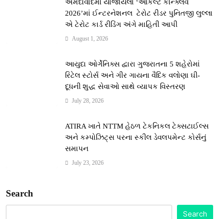
અમદાવાદમાં યોજાયેલા ‘ઓકલ્ટ કોન્ક્લેવ
2026’માં ઈન્ટરનેશનલ ટેરોટ રીડર પુનિતજી લુલ્લા
એ ટેરોટ કાર્ડ રીડિંગ અંગે માહિતી આપી
August 1, 2026
આયુદા ઓર્ગેનિક્સ દ્વારા ગુજરાતના 5 શહેરોમાં
રિટેલ સ્ટોર્સ અને ગીર ગાયના વૈદિક વલોણા ઘી-
દૂધની શુદ્ધ સેવાઓ સાથે વ્યાપક વિસ્તરણ
July 28, 2026
ATIRA ખાતે NTTM હેઠળ ટેકનિકલ ટેક્સટાઈલ્સ
અને કમ્પોઝિટ્સ પરના સ્કીલ ડેવલપમેન્ટ કોર્સનું
સમાપન
July 23, 2026
Search
Search