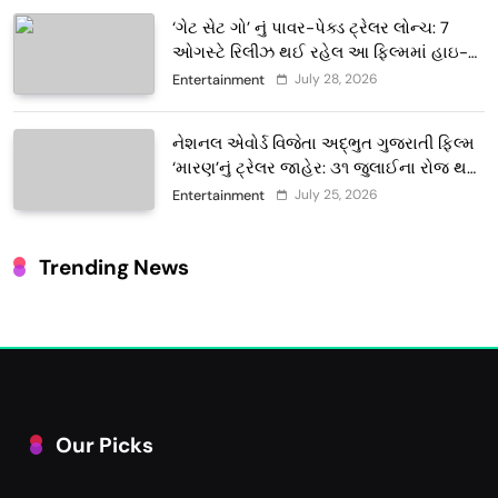
‘ગેટ સેટ ગો’ નું પાવર-પેક્ડ ટ્રેલર લોન્ચ: 7
ઓગસ્ટે રિલીઝ થઈ રહેલ આ ફિલ્મમાં હાઇ-
ટેક VFX જોવા મળશે
July 28, 2026
Entertainment
નેશનલ એવોર્ડ વિજેતા અદ્ભુત ગુજરાતી ફિલ્મ
‘મારણ’નું ટ્રેલર જાહેર: ૩૧ જુલાઈના રોજ થશે
થિયેટરોમાં રિલીઝ
July 25, 2026
Entertainment
Trending News
Our Picks