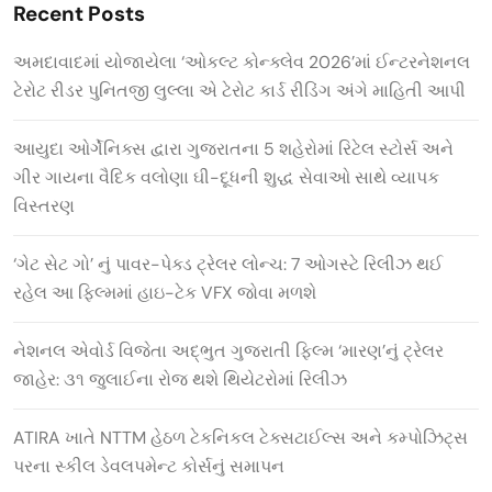
Recent Posts
અમદાવાદમાં યોજાયેલા ‘ઓકલ્ટ કોન્ક્લેવ 2026’માં ઈન્ટરનેશનલ
ટેરોટ રીડર પુનિતજી લુલ્લા એ ટેરોટ કાર્ડ રીડિંગ અંગે માહિતી આપી
આયુદા ઓર્ગેનિક્સ દ્વારા ગુજરાતના 5 શહેરોમાં રિટેલ સ્ટોર્સ અને
ગીર ગાયના વૈદિક વલોણા ઘી-દૂધની શુદ્ધ સેવાઓ સાથે વ્યાપક
વિસ્તરણ
‘ગેટ સેટ ગો’ નું પાવર-પેક્ડ ટ્રેલર લોન્ચ: 7 ઓગસ્ટે રિલીઝ થઈ
રહેલ આ ફિલ્મમાં હાઇ-ટેક VFX જોવા મળશે
નેશનલ એવોર્ડ વિજેતા અદ્ભુત ગુજરાતી ફિલ્મ ‘મારણ’નું ટ્રેલર
જાહેર: ૩૧ જુલાઈના રોજ થશે થિયેટરોમાં રિલીઝ
ATIRA ખાતે NTTM હેઠળ ટેકનિકલ ટેક્સટાઈલ્સ અને કમ્પોઝિટ્સ
પરના સ્કીલ ડેવલપમેન્ટ કોર્સનું સમાપન