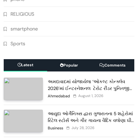
RELIGIOUS
smartphone
Sports
Latest
Popular
Comments
અમદાવાદમાં યોજાયેલા ‘ઓકલ્ટ કોન્ક્લેવ
2026’માં ઈન્ટરનેશનલ ટેરોટ રીડર પુનિતજી
લુલ્લા એ ટેરોટ કાર્ડ રીડિંગ અંગે માહિતી આપી
August 1, 2026
Ahmedabad
આયુદા ઓર્ગેનિક્સ દ્વારા ગુજરાતના 5 શહેરોમાં
રિટેલ સ્ટોર્સ અને ગીર ગાયના વૈદિક વલોણા ઘી-
દૂધની શુદ્ધ સેવાઓ સાથે વ્યાપક વિસ્તરણ
July 28, 2026
Business