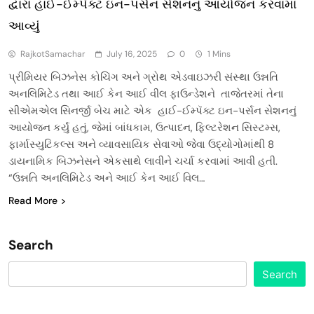
દ્વારા હાઈ-ઈમ્પૅક્ટ ઇન-પર્સન સેશનનું આયોજન કરવામાં
આવ્યું
RajkotSamachar
July 16, 2025
0
1 Mins
પ્રીમિયર બિઝનેસ કોચિંગ અને ગ્રોથ એડવાઇઝરી સંસ્થા ઉન્નતિ
અનલિમિટેડ તથા આઈ કેન આઈ વીલ ફાઉન્ડેશને તાજેતરમાં તેના
સીએમએલ સિનર્જી બેચ માટે એક હાઈ-ઈમ્પૅક્ટ ઇન-પર્સન સેશનનું
આયોજન કર્યું હતું, જેમાં બાંધકામ, ઉત્પાદન, ફિલ્ટરેશન સિસ્ટમ્સ,
ફાર્માસ્યુટિકલ્સ અને વ્યાવસાયિક સેવાઓ જેવા ઉદ્યોગોમાંથી 8
ડાયનામિક બિઝનેસને એકસાથે લાવીને ચર્ચા કરવામાં આવી હતી.
“ઉન્નતિ અનલિમિટેડ અને આઈ કેન આઈ વિલ…
Read More
Search
Search