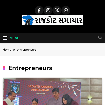
Skip
to
content
Rajkot Samachar
MENU
Home
entrepreneurs
Entrepreneurs