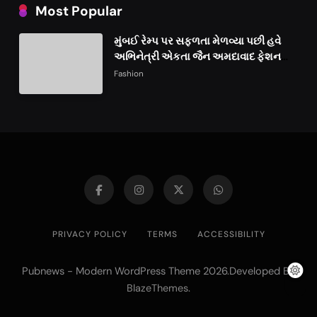
Most Popular
મુંબઈ રેમ્પ પર સફળતા મેળવ્યા પછી હવે
અભિનેત્રી એકતા જૈન અમદાવાદ ફેશન
વીકમાં પોતાની પ્રતિભા પ્રદર્શિત કરશે
Fashion
PRIVACY POLICY
TERMS
ACCESSIBILITY
Pubnews - Modern WordPress Theme 2026.Developed By
.
BlazeThemes