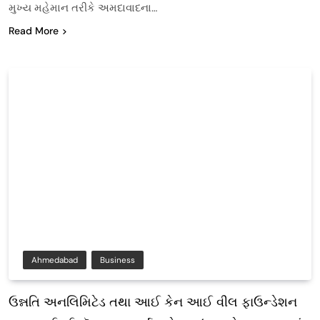
મુખ્ય મહેમાન તરીકે અમદાવાદના…
Read More
Ahmedabad
Business
ઉન્નતિ અનલિમિટેડ તથા આઈ કેન આઈ વીલ ફાઉન્ડેશન