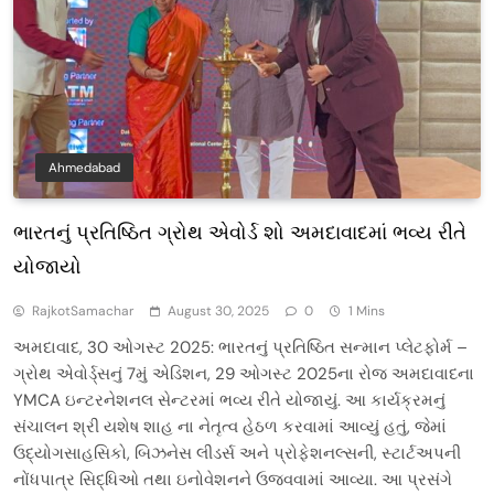
Ahmedabad
ભારતનું પ્રતિષ્ઠિત ગ્રોથ એવોર્ડ શો અમદાવાદમાં ભવ્ય રીતે
યોજાયો
RajkotSamachar
August 30, 2025
0
1 Mins
અમદાવાદ, 30 ઓગસ્ટ 2025: ભારતનું પ્રતિષ્ઠિત સન્માન પ્લેટફોર્મ –
ગ્રોથ એવોર્ડ્સનું 7મું એડિશન, 29 ઓગસ્ટ 2025ના રોજ અમદાવાદના
YMCA ઇન્ટરનેશનલ સેન્ટરમાં ભવ્ય રીતે યોજાયું. આ કાર્યક્રમનું
સંચાલન શ્રી યશેષ શાહ ના નેતૃત્વ હેઠળ કરવામાં આવ્યું હતું, જેમાં
ઉદ્યોગસાહસિકો, બિઝનેસ લીડર્સ અને પ્રોફેશનલ્સની, સ્ટાર્ટઅપની
નોંધપાત્ર સિદ્ધિઓ તથા ઇનોવેશનને ઉજવવામાં આવ્યા. આ પ્રસંગે