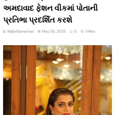
અમદાવાદ ફેશન વીકમાં પોતાની
પ્રતિભા પ્રદર્શિત કરશે
RajkotSamachar
May 30, 2025
0
1 Mins