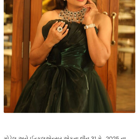
અભિન
મોડેલ અને ઈન્ફ્લૂએન્સર એકતા જૈન 31 મે, 2025 ના