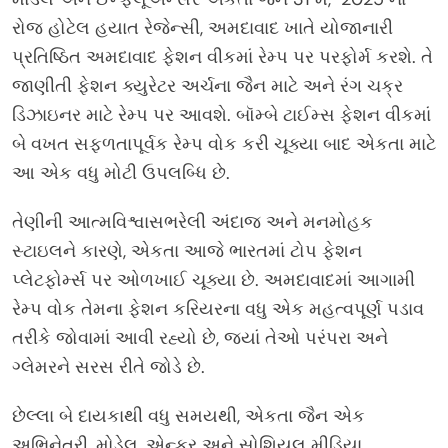
રોજ હોટેલ હયાત રેજેન્સી, અમદાવાદ ખાતે યોજાનારી
પ્રતિષ્ઠિત અમદાવાદ ફેશન વીકમાં રેમ્પ પર પરફોર્મ કરશે. તે
જાણીતી ફેશન ક્યુરેટર અર્ચના જૈન માટે અને રંગ ચક્ર
ડિઝાઇનર માટે રેમ્પ પર આવશે. બૉમ્બે ટાઈમ્સ ફેશન વીકમાં
બે વખત સફળતાપૂર્વક રેમ્પ વોક કરી ચૂક્યા બાદ એકતા માટે
આ એક વધુ મોટી ઉપલબ્ધિ છે.
તેણીની આત્મવિશ્વાસભરેલી અંદાજ અને મનમોહક
સ્ટાઇલને કારણે, એકતા આજે ભારતમાં ટોપ ફેશન
પ્લેટફોર્મ્સ પર ઓળખાઈ ચૂક્યા છે. અમદાવાદમાં આગામી
રેમ્પ વોક તેમના ફેશન કરિયરના વધુ એક મહત્વપૂર્ણ પડાવ
તરીકે જોવામાં આવી રહ્યો છે, જ્યાં તેઓ પરંપરા અને
ગ્લેમરને સરસ રીતે જોડે છે.
છેલ્લા બે દાયકાથી વધુ સમયથી, એકતા જૈન એક
અભિનેત્રી, મોડેલ, એન્કર અને સોશિયલ મીડિયા