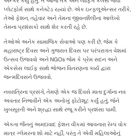
એન્કર કર્યું હતું. તે આજ તક અને લાફિંગ કલર્સ જેવી
પ્લેટફોર્મ સાથે કનેક્ટેડ રહ્યાં છે. એક ઇન્ફ્લૂએન્સર તરીકે,
તેઓ ફેશન, તહેવાર અને તેમના જીવનશૈલીના આલેખો
તેમના પ્રશંસકો સાથે શેર કરતી રહે છે.
તેઓએ અનેક સામાજિક સેવાઓ પણ કરી છે, જેમ કે
મહારાષ્ટ્ર દિવસ અને ગુજરાત દિવસ પર પરંપરાગત વેશમાં
ઉત્સવ ઉજવવો અને NGOs જેમ કે પ્રેમ સદન અને
એકસેસ લાઈફ સાથે ભોજન વિતરણના કાર્ય દ્વારા
જન્મદિવસને ઉજવવો.
નવરાત્રિના પ્રસંગે, તેમણે એક જ દિવસે માતા દુર્ગાના નવ
અવતાર નિભાવીને એક અનોખું ફોટોશૂટ કર્યું હતું, જેને
ખુબસૂરતી અને શ્રદ્ધા સાથે રજૂ કરીને પ્રશંસા પામી.
એકતા જૈનનું અમદાવાદ ફેશન વીકમાં આવનારા રેમ્પ વોક
માત્ર ગ્લેમરના શો માટે નહીં, પરંતુ તે એવી મહિલાઓનું