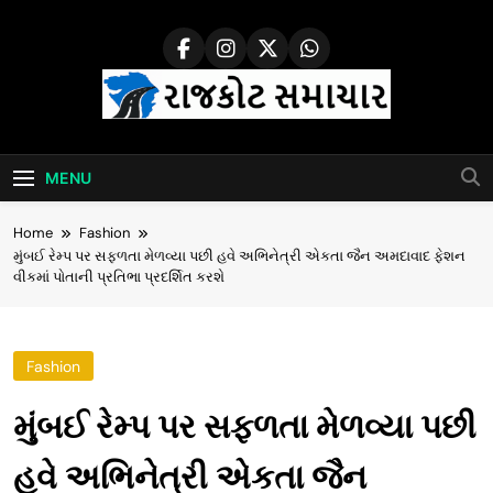
Skip
to
content
Rajkot Samachar
MENU
Home
Fashion
મુંબઈ રેમ્પ પર સફળતા મેળવ્યા પછી હવે અભિનેત્રી એકતા જૈન અમદાવાદ ફેશન
વીકમાં પોતાની પ્રતિભા પ્રદર્શિત કરશે
Fashion
મુંબઈ રેમ્પ પર સફળતા મેળવ્યા પછી
હવે અભિનેત્રી એકતા જૈન