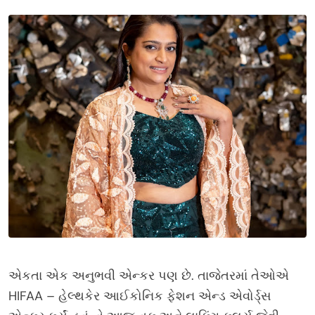
એકતા એક અનુભવી એન્કર પણ છે. તાજેતરમાં તેઓએ
HIFAA – હેલ્થકેર આઈકોનિક ફેશન એન્ડ એવોર્ડ્સ