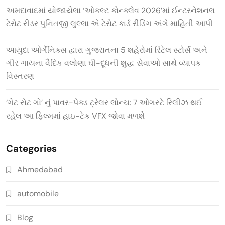
અમદાવાદમાં યોજાયેલા ‘ઓકલ્ટ કોન્ક્લેવ 2026’માં ઈન્ટરનેશનલ
ટેરોટ રીડર પુનિતજી લુલ્લા એ ટેરોટ કાર્ડ રીડિંગ અંગે માહિતી આપી
આયુદા ઓર્ગેનિક્સ દ્વારા ગુજરાતના 5 શહેરોમાં રિટેલ સ્ટોર્સ અને
ગીર ગાયના વૈદિક વલોણા ઘી-દૂધની શુદ્ધ સેવાઓ સાથે વ્યાપક
વિસ્તરણ
‘ગેટ સેટ ગો’ નું પાવર-પેક્ડ ટ્રેલર લોન્ચ: 7 ઓગસ્ટે રિલીઝ થઈ
રહેલ આ ફિલ્મમાં હાઇ-ટેક VFX જોવા મળશે
Categories
Ahmedabad
automobile
Blog