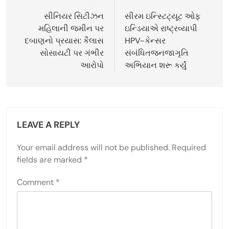
navigation
સીનિયર સિટીઝન
સીરમ ઇન્સ્ટિટ્યૂટ ઓફ
મહિલાની જમીન પર
ઇન્ડિયાએ રાષ્ટ્રવ્યાપી
દબાણનો પ્રયાસ: કૈલાસ
HPV-કેન્સર
સોસાયટી પર ગંભીર
સંબંધિતજનજાગૃતિ
આરોપો
અભિયાન શરૂ કર્યું
LEAVE A REPLY
Your email address will not be published.
Required
fields are marked
*
Comment
*