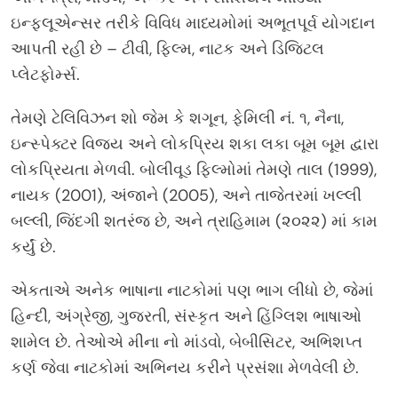
ઇન્ફ્લૂએન્સર તરીકે વિવિધ માધ્યમોમાં અભૂતપૂર્વ યોગદાન
આપતી રહી છે – ટીવી, ફિલ્મ, નાટક અને ડિજિટલ
પ્લેટફોર્મ્સ.
તેમણે ટેલિવિઝન શો જેમ કે શગૂન, ફેમિલી નં. ૧, નૈના,
ઇન્સ્પેક્ટર વિજય અને લોકપ્રિય શકા લકા બૂમ બૂમ દ્વારા
લોકપ્રિયતા મેળવી. બોલીવૂડ ફિલ્મોમાં તેમણે તાલ (1999),
નાયક (2001), અંજાને (2005), અને તાજેતરમાં ખલ્લી
બલ્લી, જિંદગી શતરંજ છે, અને ત્રાહિમામ (૨૦૨૨) માં કામ
કર્યું છે.
એકતાએ અનેક ભાષાના નાટકોમાં પણ ભાગ લીધો છે, જેમાં
હિન્દી, અંગ્રેજી, ગુજરતી, સંસ્કૃત અને હિંગ્લિશ ભાષાઓ
શામેલ છે. તેઓએ મીના નો માંડવો, બેબીસિટર, અભિશપ્ત
કર્ણ જેવા નાટકોમાં અભિનય કરીને પ્રસંશા મેળવેલી છે.