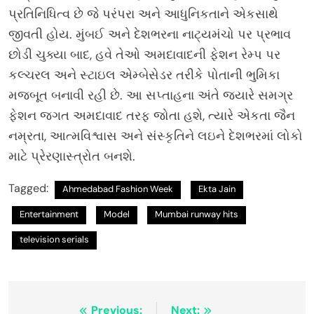
પ્રતિનિધિત્વ છે જે પરંપરા અને આધુનિકતાને એકસાથે
જીવતી હોય. મુંબઈ અને દેશભરના નાટ્યમંચો પર પ્રભાવ
છોડી ચુક્યા બાદ, હવે તેઓ અમદાવાદની ફેશન રેમ્પ પર
કલ્ચરલ અને સ્ટાઇલ એમ્બેસેડર તરીકે પોતાની ભુમિકા
મજબૂત બનાવી રહી છે. આ સપ્તાહના અંતે જ્યારે સમગ્ર
ફેશન જગત અમદાવાદ તરફ જોતા હશે, ત્યારે એકતા જૈન
નમ્રતા, આત્મવિશ્વાસ અને સંસ્કૃતિને લઇને દેશભરમાં લોકો
માટે પ્રેરણાસ્ત્રોત બનશે.
Tagged:
Ahmedabad Fashion Week
Ekta Jain
Entertainment
Model
Mumbai runway hits
television serials
Post
Previous:
Next: