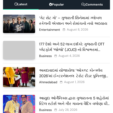
Latest
Popular
Comments
‘ગેટ સેટ ગો’ – ગુજરાતી સિનેમામાં ગ્લોબલ
સ્કેલની એક્શન અને રોમાંચનો નવો અધ્યાય
August 8, 2026
Entertainment
177 દેશો અને 52 લાખ દર્શકો: ગુજરાતી OTT
પ્લેટફોર્મ ‘જોજો’ (JOJO) નો વિશ્વભરમાં
દબદબો
August 4, 2026
Business
અમદાવાદમાં યોજાયેલા ‘ઓકલ્ટ કોન્ક્લેવ
2026’માં ઈન્ટરનેશનલ ટેરોટ રીડર પુનિતજી
લુલ્લા એ ટેરોટ કાર્ડ રીડિંગ અંગે માહિતી આપી
August 1, 2026
Ahmedabad
આયુદા ઓર્ગેનિક્સ દ્વારા ગુજરાતના 5 શહેરોમાં
રિટેલ સ્ટોર્સ અને ગીર ગાયના વૈદિક વલોણા ઘી-
દૂધની શુદ્ધ સેવાઓ સાથે વ્યાપક વિસ્તરણ
July 28, 2026
Business