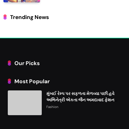
Trending News
Our Picks
Most Popular
મુંબઈ રેમ્પ પર સફળતા મેળવ્યા પછી હવે
અભિનેત્રી એકતા જૈન અમદાવાદ ફેશન
વીકમાં પોતાની પ્રતિભા પ્રદર્શિત કરશે
Fashion