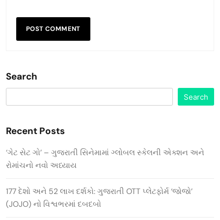
Search
Search
Recent Posts
‘ગેટ સેટ ગો’ – ગુજરાતી સિનેમામાં ગ્લોબલ સ્કેલની એક્શન અને
રોમાંચનો નવો અધ્યાય
177 દેશો અને 52 લાખ દર્શકો: ગુજરાતી OTT પ્લેટફોર્મ ‘જોજો’
(JOJO) નો વિશ્વભરમાં દબદબો