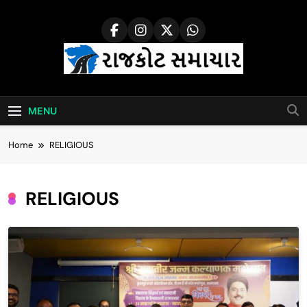
Skip
to
content
Rajkot Samachar
MENU
Home
RELIGIOUS
RELIGIOUS