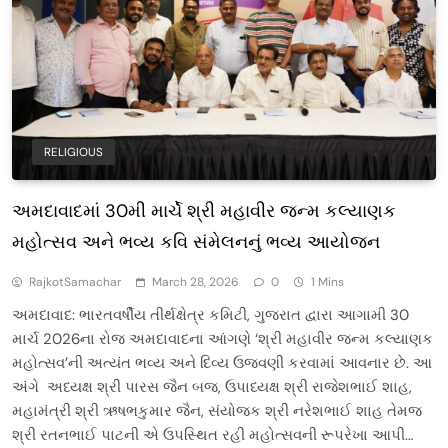
RELIGIOUS
અમદાવાદમાં 30મી માર્ચે શ્રી મહાવીર જન્મ કલ્યાણક
મહોત્સવ અને ભવ્ય કવિ સંમેલનનું ભવ્ય આયોજન
RajkotSamachar
March 28, 2026
0
1 Mins
અમદાવાદ: ભારતવર્ષીય તીર્થક્ષેત્ર કમિટી, ગુજરાત દ્વારા આગામી 30
માર્ચ 2026ના રોજ અમદાવાદના આંગણે ‘શ્રી મહાવીર જન્મ કલ્યાણક
મહોત્સવ’ની અત્યંત ભવ્ય અને દિવ્ય ઉજવણી કરવામાં આવનાર છે. આ
અંગે અધ્યક્ષ શ્રી પારસ જૈન બજ, ઉપાધ્યક્ષ શ્રી રાજેશભાઈ શાહ,
મહામંત્રી શ્રી ઋષભકુમાર જૈન, સંયોજક શ્રી નરેશભાઈ શાહ તેમજ
શ્રી રતનભાઈ પાટની એ ઉપસ્થિત રહી મહોત્સવની રૂપરેખા આપી…