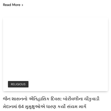
Read More
RELIGIOUS
જૈન શાસનનો ઐતિહાસિક દિવસ: બોરીવલીના ચીકુવાડી
મેદાનમાં 64 મુમુક્ષુઓએ ધારણ કર્યો સંયમ માર્ગ