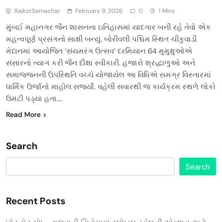
RajkotSamachar
February 9, 2026
0
1 Mins
મુંબઈ મહાનગર જૈન શાસનના ઇતિહાસમાં યાદગાર બની રહે તેવો એક
મહત્વપૂર્ણ પ્રસંગનો સાક્ષી બન્યું. બોરીવલી પશ્ચિમ સ્થિત ચીકુવાડી
મેદાનમાં આયોજિત ‘સંયમરંગ ઉત્સવ’ દરમિયાન 64 મુમુક્ષુઓએ
સંસારનો ત્યાગ કરી જૈન દીક્ષા સ્વીકારી. હજારો શ્રદ્ધાળુઓ અને
સમાજજનની ઉપસ્થિતિ વચ્ચે યોજાયેલ આ વિધિએ સમગ્ર વિસ્તારમાં
ધાર્મિક ઉર્જાનો માહોલ સર્જ્યો. વહેલી સવારથી જ કાર્યક્રમ સ્થળે લોકો
ઉમટી પડ્યા હતા….
Read More
Search
Search
Recent Posts