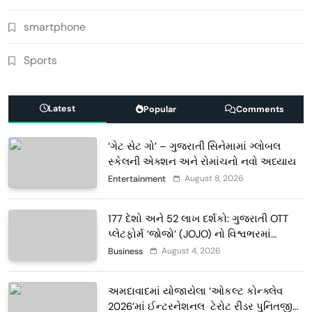
smartphone
Sports
Latest
Popular
Comments
‘ગેટ સેટ ગો’ – ગુજરાતી સિનેમામાં ગ્લોબલ
સ્કેલની એક્શન અને રોમાંચનો નવો અધ્યાય
August 8, 2026
Entertainment
177 દેશો અને 52 લાખ દર્શકો: ગુજરાતી OTT
પ્લેટફોર્મ ‘જોજો’ (JOJO) નો વિશ્વભરમાં
દબદબો
August 4, 2026
Business
અમદાવાદમાં યોજાયેલા ‘ઓકલ્ટ કોન્ક્લેવ
2026’માં ઈન્ટરનેશનલ ટેરોટ રીડર પુનિતજી