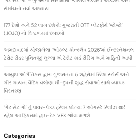
‘ગેટ સેટ ગો’ – ગુજરાતી સિનેમામાં ગ્લોબલ સ્કેલની એક્શન અને
રોમાંચનો નવો અધ્યાય
177 દેશો અને 52 લાખ દર્શકો: ગુજરાતી OTT પ્લેટફોર્મ ‘જોજો’
(JOJO) નો વિશ્વભરમાં દબદબો
અમદાવાદમાં યોજાયેલા ‘ઓકલ્ટ કોન્ક્લેવ 2026’માં ઈન્ટરનેશનલ
ટેરોટ રીડર પુનિતજી લુલ્લા એ ટેરોટ કાર્ડ રીડિંગ અંગે માહિતી આપી
આયુદા ઓર્ગેનિક્સ દ્વારા ગુજરાતના 5 શહેરોમાં રિટેલ સ્ટોર્સ અને
ગીર ગાયના વૈદિક વલોણા ઘી-દૂધની શુદ્ધ સેવાઓ સાથે વ્યાપક
વિસ્તરણ
‘ગેટ સેટ ગો’ નું પાવર-પેક્ડ ટ્રેલર લોન્ચ: 7 ઓગસ્ટે રિલીઝ થઈ
રહેલ આ ફિલ્મમાં હાઇ-ટેક VFX જોવા મળશે
Categories