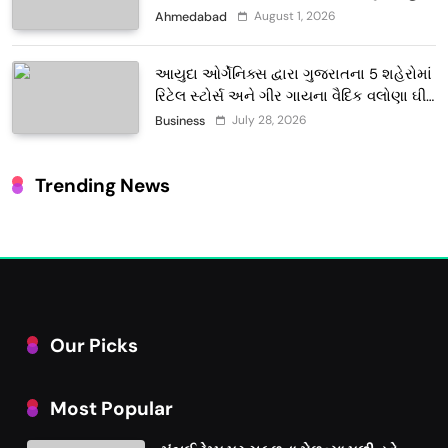
લુલ્લા એ ટેરોટ કાર્ડ રીડિંગ અંગે માહિતી આપી
August 1, 2026
Ahmedabad
આયુદા ઓર્ગેનિક્સ દ્વારા ગુજરાતના 5 શહેરોમાં
રિટેલ સ્ટોર્સ અને ગીર ગાયના વૈદિક વલોણા ઘી-
દૂધની શુદ્ધ સેવાઓ સાથે વ્યાપક વિસ્તરણ
July 28, 2026
Business
Trending News
Our Picks
Most Popular