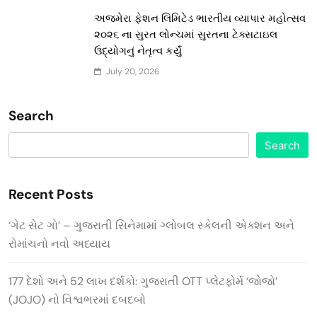
અજમેરા ફેશન લિમિટેડ ભારતીય વ્યાપાર મહોત્સવ
૨૦૨૬ ના સુરત લોન્ચમાં સુરતના ટેક્સટાઇલ
ઉદ્યોગનું નેતૃત્વ કર્યું
July 20, 2026
Search
Search
Recent Posts
‘ગેટ સેટ ગો’ – ગુજરાતી સિનેમામાં ગ્લોબલ સ્કેલની એક્શન અને
રોમાંચનો નવો અધ્યાય
177 દેશો અને 52 લાખ દર્શકો: ગુજરાતી OTT પ્લેટફોર્મ ‘જોજો’
(JOJO) નો વિશ્વભરમાં દબદબો