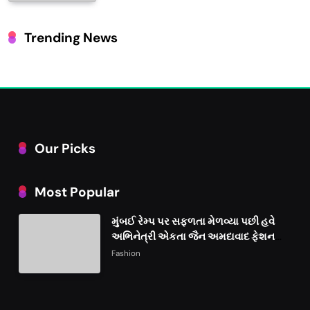
Trending News
Our Picks
Most Popular
મુંબઈ રેમ્પ પર સફળતા મેળવ્યા પછી હવે
અભિનેત્રી એકતા જૈન અમદાવાદ ફેશન
વીકમાં પોતાની પ્રતિભા પ્રદર્શિત કરશે
Fashion