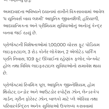
અમદાવાદના ભવિષ્યને ધ્યાનમાં રાખીને વિકસાવવામાં આવેલ
‘ધ યુનિવર્સ બાય લક્ષ્મી’ આધુનિક જીવનશૈલી, હરિયાળી,
આધ્યાત્મિકતા અને પ્રીમિયમ સુવિધાઓનું અનોખું કેન્દ્ર
બનવા જઈ રહ્યું છે.
પ્રોજેક્ટની વિશેષતાઓમાં 1,00,000 ચોરસ ફૂટ પોડિયમ
લાઇફસ્ટાઇલ, 3 રોડ કોર્નર લોકેશન, 2 એલોટેડ પાર્કિંગ
પ્રતિ નિવાસ, 10.9 ફૂટ ઊંચાઈના રહેણાંક ફ્લોર, બેન્ક્વેટ
હોલ તથા વિવિધ લાઇફસ્ટાઇલ સુવિધાઓનો સમાવેશ થાય
છે.
પ્રોજેક્ટમાં સ્વિમિંગ પૂલ, આધુનિક જીમ્નેશિયમ, હોમ
થિયેટર, ઇન્ડોર અને આઉટડોર સ્પોર્ટ્સ ઝોન, લેન્ડસ્કેપ
ગાર્ડન, ગ્રીન ફોરેસ્ટ ઝોન, બાળકો માટે પ્લે એરિયા તથા
પરિવારકેન્દ્રિત અનેક સુવિધાઓ ઉપલબ્ધ કરાવવામાં