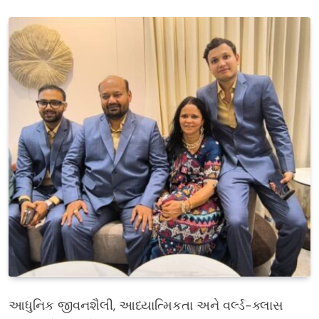
આધુનિક જીવનશૈલી, આધ્યાત્મિકતા અને વર્લ્ડ-ક્લાસ