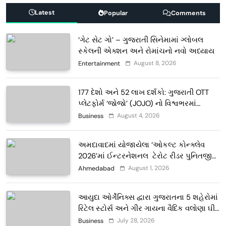
Latest
Popular
Comments
‘ગેટ સેટ ગો’ – ગુજરાતી સિનેમામાં ગ્લોબલ
સ્કેલની એક્શન અને રોમાંચનો નવો અધ્યાય
August 8, 2026
Entertainment
177 દેશો અને 52 લાખ દર્શકો: ગુજરાતી OTT
પ્લેટફોર્મ ‘જોજો’ (JOJO) નો વિશ્વભરમાં
દબદબો
August 4, 2026
Business
અમદાવાદમાં યોજાયેલા ‘ઓકલ્ટ કોન્ક્લેવ
2026’માં ઈન્ટરનેશનલ ટેરોટ રીડર પુનિતજી
લુલ્લા એ ટેરોટ કાર્ડ રીડિંગ અંગે માહિતી આપી
August 1, 2026
Ahmedabad
આયુદા ઓર્ગેનિક્સ દ્વારા ગુજરાતના 5 શહેરોમાં
રિટેલ સ્ટોર્સ અને ગીર ગાયના વૈદિક વલોણા ઘી-
દૂધની શુદ્ધ સેવાઓ સાથે વ્યાપક વિસ્તરણ
July 28, 2026
Business