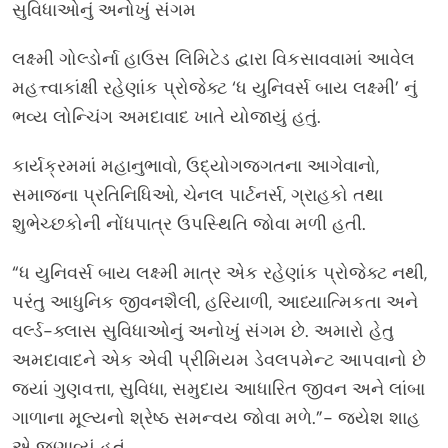
સુવિધાઓનું અનોખું સંગમ
લક્ષ્મી ગોલ્ડોર્ના હાઉસ લિમિટેડ દ્વારા વિકસાવવામાં આવેલ
મહત્ત્વાકાંક્ષી રહેણાંક પ્રોજેક્ટ ‘ધ યુનિવર્સ બાય લક્ષ્મી’ નું
ભવ્ય લોન્ચિંગ અમદાવાદ ખાતે યોજાયું હતું.
કાર્યક્રમમાં મહાનુભાવો, ઉદ્યોગજગતના આગેવાનો,
સમાજના પ્રતિનિધિઓ, ચેનલ પાર્ટનર્સ, ગ્રાહકો તથા
શુભેચ્છકોની નોંધપાત્ર ઉપસ્થિતિ જોવા મળી હતી.
“ધ યુનિવર્સ બાય લક્ષ્મી માત્ર એક રહેણાંક પ્રોજેક્ટ નથી,
પરંતુ આધુનિક જીવનશૈલી, હરિયાળી, આધ્યાત્મિકતા અને
વર્લ્ડ-ક્લાસ સુવિધાઓનું અનોખું સંગમ છે. અમારો હેતુ
અમદાવાદને એક એવી પ્રીમિયમ ડેવલપમેન્ટ આપવાનો છે
જ્યાં ગુણવત્તા, સુવિધા, સમુદાય આધારિત જીવન અને લાંબા
ગાળાના મૂલ્યનો શ્રેષ્ઠ સમન્વય જોવા મળે.”- જયેશ શાહ
એ જણાવ્યું હતું.