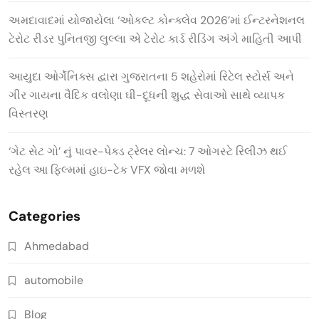
અમદાવાદમાં યોજાયેલા ‘ઓકલ્ટ કોન્ક્લેવ 2026’માં ઈન્ટરનેશનલ
ટેરોટ રીડર પુનિતજી લુલ્લા એ ટેરોટ કાર્ડ રીડિંગ અંગે માહિતી આપી
આયુદા ઓર્ગેનિક્સ દ્વારા ગુજરાતના 5 શહેરોમાં રિટેલ સ્ટોર્સ અને
ગીર ગાયના વૈદિક વલોણા ઘી-દૂધની શુદ્ધ સેવાઓ સાથે વ્યાપક
વિસ્તરણ
‘ગેટ સેટ ગો’ નું પાવર-પેક્ડ ટ્રેલર લોન્ચ: 7 ઓગસ્ટે રિલીઝ થઈ
રહેલ આ ફિલ્મમાં હાઇ-ટેક VFX જોવા મળશે
Categories
Ahmedabad
automobile
Blog