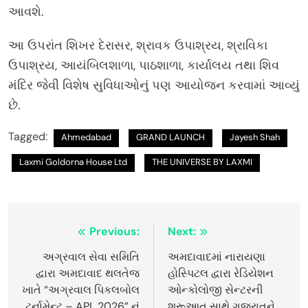
આવશે.
આ ઉપરાંત શિખર દેરાસર, શ્રાવક ઉપાશ્રય, શ્રાવિકા
ઉપાશ્રય, આયંબિલશાળા, પાઠશાળા, કાર્યાલય તથા શિવ
મંદિર જેવી વિશેષ સુવિધાઓનું પણ આયોજન કરવામાં આવ્યું
છે.
Tagged:
Ahmedabad
GRAND LAUNCH
Jayesh Shah
Laxmi Goldorna House Ltd
THE UNIVERSE BY LAXMI
Post
Previous:
Next:
navigation
અગ્રવાલ સેવા સમિતિ
અમદાવાદમાં નારાયણા
દ્વારા અમદાવાદ થલતેજ
હોસ્પિટલ દ્વારા રેડિયેશન
ખાતે “અગ્રવાલ પિકલબોલ
ઓન્કોલોજી સેન્ટરની
ટુર્નામેન્ટ – APL 2026” નું
શરૂઆત સાથે ગુજરાતને