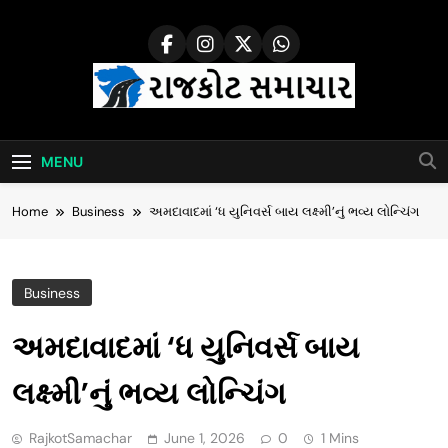
Skip
to
content
Rajkot Samachar
MENU
Home
Business
અમદાવાદમાં ‘ધ યુનિવર્સ બાય લક્ષ્મી’નું ભવ્ય લોન્ચિંગ
Business
અમદાવાદમાં ‘ધ યુનિવર્સ બાય
લક્ષ્મી’નું ભવ્ય લોન્ચિંગ
RajkotSamachar
June 1, 2026
0
1 Mins