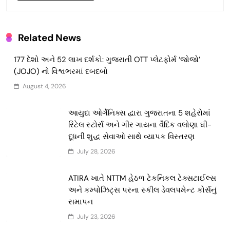
Related News
177 દેશો અને 52 લાખ દર્શકો: ગુજરાતી OTT પ્લેટફોર્મ ‘જોજો’
(JOJO) નો વિશ્વભરમાં દબદબો
August 4, 2026
આયુદા ઓર્ગેનિક્સ દ્વારા ગુજરાતના 5 શહેરોમાં
રિટેલ સ્ટોર્સ અને ગીર ગાયના વૈદિક વલોણા ઘી-
દૂધની શુદ્ધ સેવાઓ સાથે વ્યાપક વિસ્તરણ
July 28, 2026
ATIRA ખાતે NTTM હેઠળ ટેકનિકલ ટેક્સટાઈલ્સ
અને કમ્પોઝિટ્સ પરના સ્કીલ ડેવલપમેન્ટ કોર્સનું
સમાપન
July 23, 2026