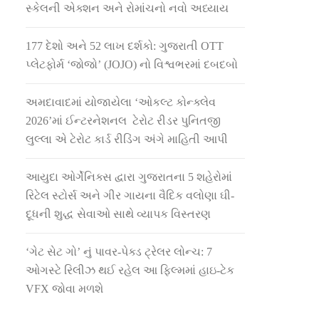
સ્કેલની એક્શન અને રોમાંચનો નવો અધ્યાય
177 દેશો અને 52 લાખ દર્શકો: ગુજરાતી OTT
પ્લેટફોર્મ ‘જોજો’ (JOJO) નો વિશ્વભરમાં દબદબો
અમદાવાદમાં યોજાયેલા ‘ઓકલ્ટ કોન્ક્લેવ
2026’માં ઈન્ટરનેશનલ ટેરોટ રીડર પુનિતજી
લુલ્લા એ ટેરોટ કાર્ડ રીડિંગ અંગે માહિતી આપી
આયુદા ઓર્ગેનિક્સ દ્વારા ગુજરાતના 5 શહેરોમાં
રિટેલ સ્ટોર્સ અને ગીર ગાયના વૈદિક વલોણા ઘી-
દૂધની શુદ્ધ સેવાઓ સાથે વ્યાપક વિસ્તરણ
‘ગેટ સેટ ગો’ નું પાવર-પેક્ડ ટ્રેલર લોન્ચ: 7
ઓગસ્ટે રિલીઝ થઈ રહેલ આ ફિલ્મમાં હાઇ-ટેક
VFX જોવા મળશે