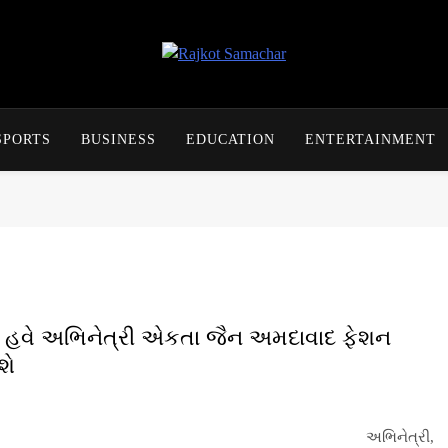
Rajkot Samachar
SPORTS
BUSINESS
EDUCATION
ENTERTAINMENT
છી હવે અભિનેત્રી એકતા જૈન અમદાવાદ ફેશન
શે
ેત્રી,