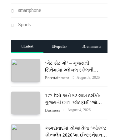
smartphone
Sports
Latest
Popular
Comments
‘ગેટ સેટ ગો’ – ગુજરાતી
સિનેમામાં ગ્લોબલ સ્કેલની
એક્શન અને રોમાંચનો નવો
August 8, 2026
Entertainment
અધ્યાય
177 દેશો અને 52 લાખ દર્શકો:
ગુજરાતી OTT પ્લેટફોર્મ ‘જોજો’
(JOJO) નો વિશ્વભરમાં દબદબો
August 4, 2026
Business
અમદાવાદમાં યોજાયેલા ‘ઓકલ્ટ
કોન્ક્લેવ 2026’માં ઈન્ટરનેશનલ