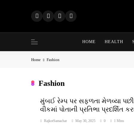
Skip
to
content
HOME
HEALTH
Home
Fashion
Fashion
મુંબઈ રેમ્પ પર સફળતા મેળવ્યા પ
વીકમાં પોતાની પ્રતિભા પ્રદર્શિત કર
RajkotSamachar
May 30, 2025
0
1 Mins
અભિન