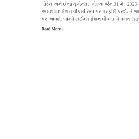
મોડેલ અને ઈન્ફ્લૂએન્સર એકતા જૈન 31 મે, 2025 ન
અમદાવાદ ફેશન વીકમાં રેમ્પ પર પરફોર્મ કરશે. તે જ
પર આવશે. બૉમ્બે ટાઈમ્સ ફેશન વીકમાં બે વખત સફળ
Fashion
Read More