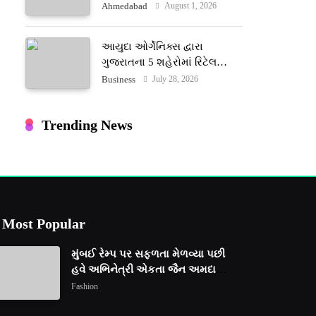
ટેરોટ રીડર પુનિતજી લુલ્લા એ
August 1, 2026
Ahmedabad
ટેરોટ કાર્ડ રીડિંગ અંગે માહિતી
આપી
આયુદા ઓર્ગેનિક્સ દ્વારા
ગુજરાતના 5 શહેરોમાં રિટેલ
સ્ટોર્સ અને ગીર ગાયના વૈદિક
July 28, 2026
Business
વલોણા ઘી-દૂધની શુદ્ધ સેવાઓ
સાથે વ્યાપક વિસ્તરણ
Trending News
Most Popular
મુંબઈ રેમ્પ પર સફળતા મેળવ્યા પછી
હવે અભિનેત્રી એકતા જૈન અમદાવાદ
ફેશન વીકમાં પોતાની પ્રતિભા
Fashion
પ્રદર્શિત કરશે