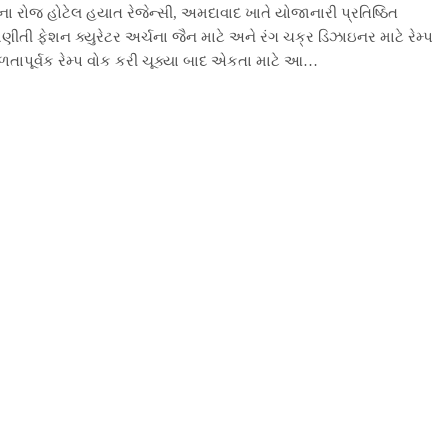
ા રોજ હોટેલ હયાત રેજેન્સી, અમદાવાદ ખાતે યોજાનારી પ્રતિષ્ઠિત
ાણીતી ફેશન ક્યુરેટર અર્ચના જૈન માટે અને રંગ ચક્ર ડિઝાઇનર માટે રેમ્પ
તાપૂર્વક રેમ્પ વોક કરી ચૂક્યા બાદ એકતા માટે આ…