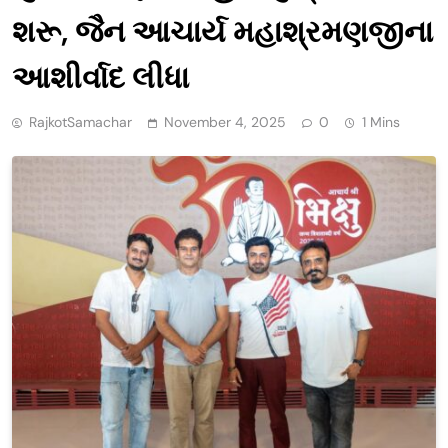
શરૂ, જૈન આચાર્ય મહાશ્રમણજીના
આશીર્વાદ લીધા
RajkotSamachar
November 4, 2025
0
1 Mins