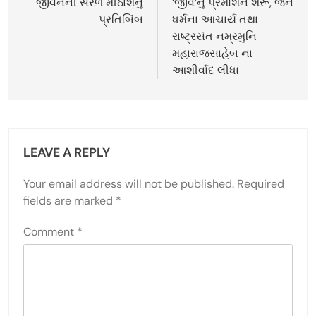
જીવનની સરળ મીઠાશનું
‘જીવ’નું પ્રમોશન શરૂ, જૈન
પ્રતિબિંબ
ધર્મના આચાર્ય તથા
રાષ્ટ્રસંત નમ્રમુનિ
મહારાજસાહેબ ના
આશીર્વાદ લીધા
LEAVE A REPLY
Your email address will not be published.
Required
fields are marked
*
Comment
*