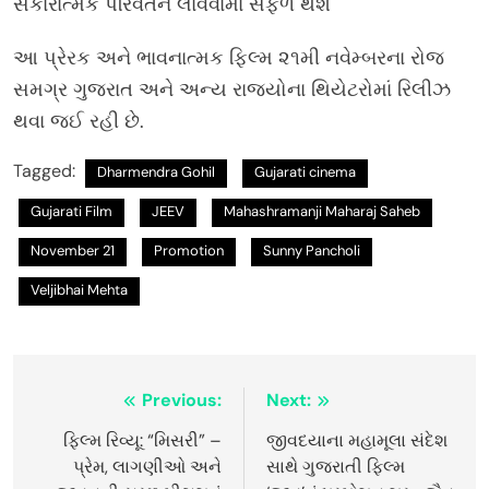
સકારાત્મક પરિવર્તન લાવવામાં સફળ થશે
આ પ્રેરક અને ભાવનાત્મક ફિલ્મ ૨૧મી નવેમ્બરના રોજ
સમગ્ર ગુજરાત અને અન્ય રાજ્યોના થિયેટરોમાં રિલીઝ
થવા જઈ રહી છે.
Tagged:
Dharmendra Gohil
Gujarati cinema
Gujarati Film
JEEV
Mahashramanji Maharaj Saheb
November 21
Promotion
Sunny Pancholi
Veljibhai Mehta
Post
Previous:
Next:
navigation
ફિલ્મ રિવ્યૂ: “મિસરી” –
જીવદયાના મહામૂલા સંદેશ
પ્રેમ, લાગણીઓ અને
સાથે ગુજરાતી ફિલ્મ