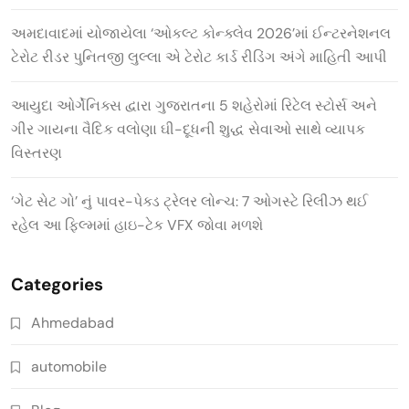
અમદાવાદમાં યોજાયેલા ‘ઓકલ્ટ કોન્ક્લેવ 2026’માં ઈન્ટરનેશનલ
ટેરોટ રીડર પુનિતજી લુલ્લા એ ટેરોટ કાર્ડ રીડિંગ અંગે માહિતી આપી
આયુદા ઓર્ગેનિક્સ દ્વારા ગુજરાતના 5 શહેરોમાં રિટેલ સ્ટોર્સ અને
ગીર ગાયના વૈદિક વલોણા ઘી-દૂધની શુદ્ધ સેવાઓ સાથે વ્યાપક
વિસ્તરણ
‘ગેટ સેટ ગો’ નું પાવર-પેક્ડ ટ્રેલર લોન્ચ: 7 ઓગસ્ટે રિલીઝ થઈ
રહેલ આ ફિલ્મમાં હાઇ-ટેક VFX જોવા મળશે
Categories
Ahmedabad
automobile