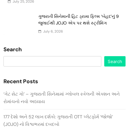
July 25, 2026
ગુજરાતી સિનેમાની હિટ ડ્રામા ફિલ્મ ‘બેહદ’નું 9
જુલાઈથી JOJO એપ પર થશે સ્ટ્રીમિંગ
July 6, 2026
Search
Search
Recent Posts
‘ગેટ સેટ ગો’ – ગુજરાતી સિનેમામાં ગ્લોબલ સ્કેલની એક્શન અને
રોમાંચનો નવો અધ્યાય
177 દેશો અને 52 લાખ દર્શકો: ગુજરાતી OTT પ્લેટફોર્મ ‘જોજો’
(JOJO) નો વિશ્વભરમાં દબદબો