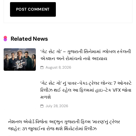
Related News
‘ગેટ સેટ ગો’ – ગુજરાતી સિનેમામાં ગ્લોબલ સ્કેલની
એક્શન અને રોમાંચનો નવો અધ્યાય
August 8, 2026
‘ગેટ સેટ ગો’ નું પાવર-પેક્ડ ટ્રેલર લોન્ચ: 7 ઓગસ્ટે
રિલીઝ થઈ રહેલ આ ફિલ્મમાં હાઇ-ટેક VFX જોવા
મળશે
July 28, 2026
નેશનલ એવોર્ડ વિજેતા અદ્ભુત ગુજરાતી ફિલ્મ ‘મારણ’નું ટ્રેલર
જાહેર: ૩૧ જુલાઈના રોજ થશે થિયેટરોમાં રિલીઝ