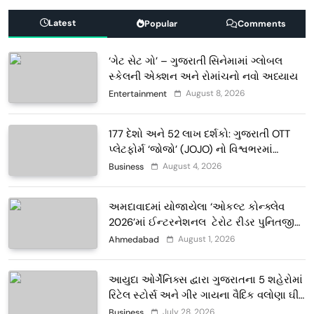
Latest
Popular
Comments
‘ગેટ સેટ ગો’ – ગુજરાતી સિનેમામાં ગ્લોબલ
સ્કેલની એક્શન અને રોમાંચનો નવો અધ્યાય
August 8, 2026
Entertainment
177 દેશો અને 52 લાખ દર્શકો: ગુજરાતી OTT
પ્લેટફોર્મ ‘જોજો’ (JOJO) નો વિશ્વભરમાં
દબદબો
August 4, 2026
Business
અમદાવાદમાં યોજાયેલા ‘ઓકલ્ટ કોન્ક્લેવ
2026’માં ઈન્ટરનેશનલ ટેરોટ રીડર પુનિતજી
લુલ્લા એ ટેરોટ કાર્ડ રીડિંગ અંગે માહિતી આપી
August 1, 2026
Ahmedabad
આયુદા ઓર્ગેનિક્સ દ્વારા ગુજરાતના 5 શહેરોમાં
રિટેલ સ્ટોર્સ અને ગીર ગાયના વૈદિક વલોણા ઘી-
દૂધની શુદ્ધ સેવાઓ સાથે વ્યાપક વિસ્તરણ
July 28, 2026
Business