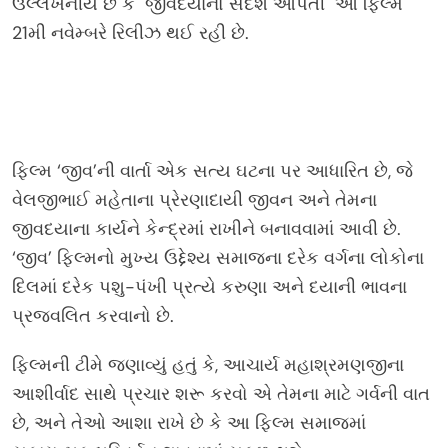
ઉલ્લેખનીય છે કે જીવદયાનો સંદેશ આપતી આ ફિલ્મ
21મી નવેમ્બરે રિલીઝ થઈ રહી છે.
ફિલ્મ ‘જીવ’ની વાર્તા એક સત્ય ઘટના પર આધારિત છે, જે
વેલજીભાઈ મહેતાના પ્રેરણાદાયી જીવન અને તેમના
જીવદયાના કાર્યને કેન્દ્રમાં રાખીને બનાવવામાં આવી છે.
‘જીવ’ ફિલ્મનો મુખ્ય ઉદ્દેશ્ય સમાજના દરેક વર્ગના લોકોના
દિલમાં દરેક પશુ-પંખી પ્રત્યે કરુણા અને દયાની ભાવના
પ્રજ્વલિત કરવાનો છે.
ફિલ્મની ટીમે જણાવ્યું હતું કે, આચાર્ય મહાશ્રમણજીના
આશીર્વાદ સાથે પ્રચાર શરૂ કરવો એ તેમના માટે ગર્વની વાત
છે, અને તેઓ આશા રાખે છે કે આ ફિલ્મ સમાજમાં