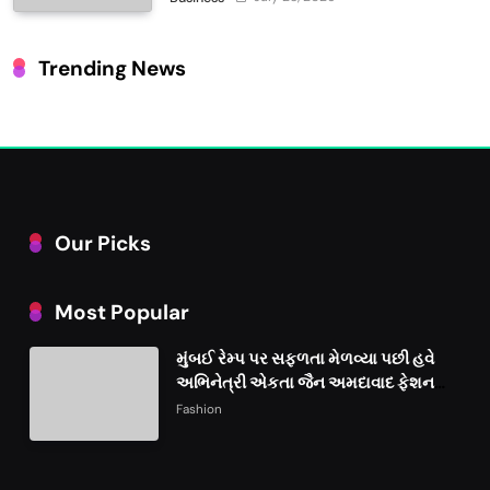
Trending News
Our Picks
Most Popular
મુંબઈ રેમ્પ પર સફળતા મેળવ્યા પછી હવે
અભિનેત્રી એકતા જૈન અમદાવાદ ફેશન
વીકમાં પોતાની પ્રતિભા પ્રદર્શિત કરશે
Fashion