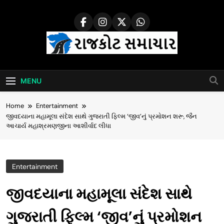
Skip
to
content
Rajkot Samachar
MENU
Home
Entertainment
જીવદયાના મહામૂલા સંદેશ સાથે ગુજરાતી ફિલ્મ ‘જીવ’નું પ્રમોશન શરૂ, જૈન
આચાર્ય મહાશ્રમણજીના આશીર્વાદ લીધા
Entertainment
જીવદયાના મહામૂલા સંદેશ સાથે
ગુજરાતી ફિલ્મ ‘જીવ’નું પ્રમોશન