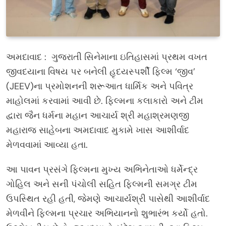
અમદાવાદ : ગુજરાતી સિનેમાના ઇતિહાસમાં પ્રથમ વખત
જીવદયાના વિષય પર બનેલી હૃદયસ્પર્શી ફિલ્મ ‘જીવ’
(JEEV)ના પ્રમોશનની શરૂઆત ધાર્મિક અને પવિત્ર
માહોલમાં કરવામાં આવી છે. ફિલ્મના કલાકારો અને ટીમ
દ્વારા જૈન ધર્મના મહાન આચાર્ય શ્રી મહાશ્રમણજી
મહારાજ સાહેબના અમદાવાદ મુકામે ખાસ આશીર્વાદ
મેળવવામાં આવ્યા હતા.
આ પાવન પ્રસંગે ફિલ્મના મુખ્ય અભિનેતાઓ ધર્મેન્દ્ર
ગોહિલ અને સની પંચોલી સહિત ફિલ્મની સમગ્ર ટીમ
ઉપસ્થિત રહી હતી, જેમણે આચાર્યશ્રી પાસેથી આશીર્વાદ
મેળવીને ફિલ્મના પ્રચાર અભિયાનનો શુભારંભ કર્યો હતો.