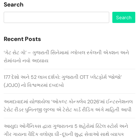
Search
Search
Recent Posts
‘ગેટ સેટ ગો’ – ગુજરાતી સિનેમામાં ગ્લોબલ સ્કેલની એક્શન અને
રોમાંચનો નવો અધ્યાય
177 દેશો અને 52 લાખ દર્શકો: ગુજરાતી OTT પ્લેટફોર્મ ‘જોજો’
(JOJO) નો વિશ્વભરમાં દબદબો
અમદાવાદમાં યોજાયેલા ‘ઓકલ્ટ કોન્ક્લેવ 2026’માં ઈન્ટરનેશનલ
ટેરોટ રીડર પુનિતજી લુલ્લા એ ટેરોટ કાર્ડ રીડિંગ અંગે માહિતી આપી
આયુદા ઓર્ગેનિક્સ દ્વારા ગુજરાતના 5 શહેરોમાં રિટેલ સ્ટોર્સ અને
ગીર ગાયના વૈદિક વલોણા ઘી-દૂધની શુદ્ધ સેવાઓ સાથે વ્યાપક