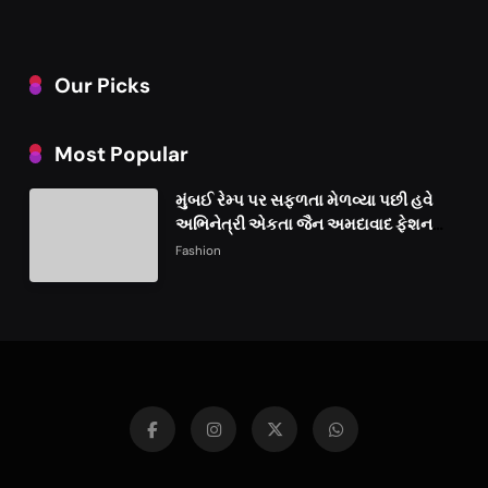
Our Picks
Most Popular
મુંબઈ રેમ્પ પર સફળતા મેળવ્યા પછી હવે
અભિનેત્રી એકતા જૈન અમદાવાદ ફેશન
વીકમાં પોતાની પ્રતિભા પ્રદર્શિત કરશે
Fashion