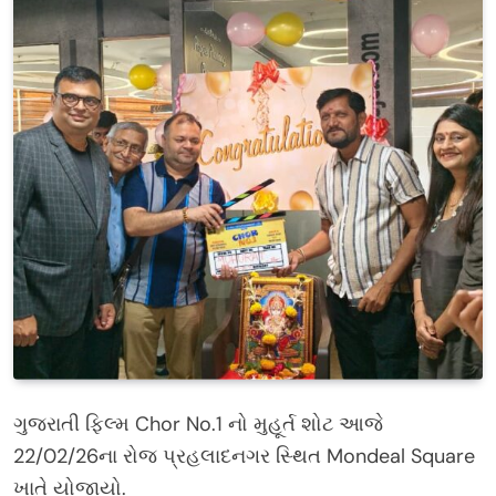
ગુજરાતી ફિલ્મ Chor No.1 નો મુહૂર્ત શોટ આજે
22/02/26ના રોજ પ્રહલાદનગર સ્થિત Mondeal Square
ખાતે યોજાયો.