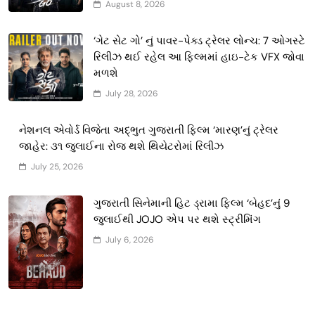
August 8, 2026
‘ગેટ સેટ ગો’ નું પાવર-પેક્ડ ટ્રેલર લોન્ચ: 7 ઓગસ્ટે
રિલીઝ થઈ રહેલ આ ફિલ્મમાં હાઇ-ટેક VFX જોવા
મળશે
July 28, 2026
નેશનલ એવોર્ડ વિજેતા અદ્ભુત ગુજરાતી ફિલ્મ ‘મારણ’નું ટ્રેલર
જાહેર: ૩૧ જુલાઈના રોજ થશે થિયેટરોમાં રિલીઝ
July 25, 2026
ગુજરાતી સિનેમાની હિટ ડ્રામા ફિલ્મ ‘બેહદ’નું 9
જુલાઈથી JOJO એપ પર થશે સ્ટ્રીમિંગ
July 6, 2026