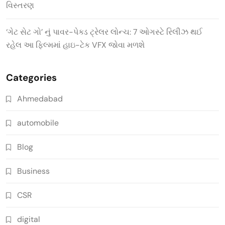
વિસ્તરણ
‘ગેટ સેટ ગો’ નું પાવર-પેક્ડ ટ્રેલર લોન્ચ: 7 ઓગસ્ટે રિલીઝ થઈ
રહેલ આ ફિલ્મમાં હાઇ-ટેક VFX જોવા મળશે
Categories
Ahmedabad
automobile
Blog
Business
CSR
digital