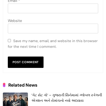
Email
*
Website
Save my name, email, and website in this browser
for the next time I comment.
Related News
‘ગેટ સેટ ગો’ – ગુજરાતી સિનેમામાં ગ્લોબલ સ્કેલની
એક્શન અને રોમાંચનો નવો અધ્યાય