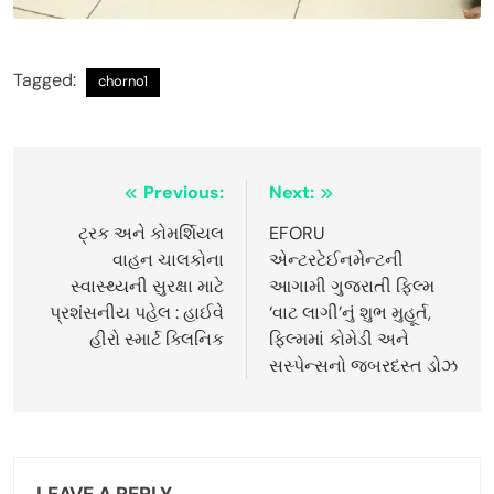
Tagged:
chorno1
Post
Previous:
Next:
navigation
ટ્રક અને કોમર્શિયલ
EFORU
વાહન ચાલકોના
એન્ટરટેઈનમેન્ટની
સ્વાસ્થ્યની સુરક્ષા માટે
આગામી ગુજરાતી ફિલ્મ
પ્રશંસનીય પહેલ : હાઈવે
‘વાટ લાગી’નું શુભ મુહૂર્ત,
હીરો સ્માર્ટ ક્લિનિક
ફિલ્મમાં કોમેડી અને
સસ્પેન્સનો જબરદસ્ત ડોઝ