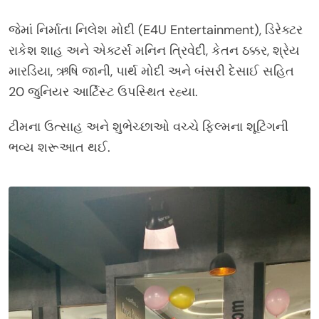
જેમાં નિર્માતા નિલેશ મોદી (E4U Entertainment), ડિરેક્ટર
રાકેશ શાહ અને એક્ટર્સ મનિન ત્રિવેદી, કેતન ઠક્કર, શ્રેય
મારડિયા, ઋષિ જાની, પાર્થ મોદી અને બંસરી દેસાઈ સહિત
20 જુનિયર આર્ટિસ્ટ ઉપસ્થિત રહ્યા.
ટીમના ઉત્સાહ અને શુભેચ્છાઓ વચ્ચે ફિલ્મના શૂટિંગની
ભવ્ય શરૂઆત થઈ.