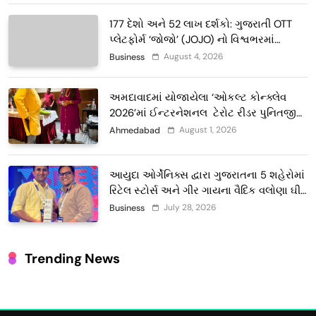
177 દેશો અને 52 લાખ દર્શકો: ગુજરાતી OTT
પ્લેટફોર્મ ‘જોજો’ (JOJO) નો વિશ્વભરમાં
દબદબો
August 4, 2026
Business
અમદાવાદમાં યોજાયેલા ‘ઓકલ્ટ કોન્ક્લેવ
2026’માં ઈન્ટરનેશનલ ટેરોટ રીડર પુનિતજી
લુલ્લા એ ટેરોટ કાર્ડ રીડિંગ અંગે માહિતી આપી
August 1, 2026
Ahmedabad
આયુદા ઓર્ગેનિક્સ દ્વારા ગુજરાતના 5 શહેરોમાં
રિટેલ સ્ટોર્સ અને ગીર ગાયના વૈદિક વલોણા ઘી-
દૂધની શુદ્ધ સેવાઓ સાથે વ્યાપક વિસ્તરણ
July 28, 2026
Business
Trending News