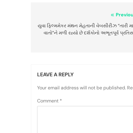
Post
Previou
navigation
યુવા ફિલ્મમેકર મંથન મેહતાની વેબસીરીઝ “તારી મ
વાતો”ને મળી રહ્યો છે દર્શકોનો અભૂતપૂર્વ પ્રતિ
LEAVE A REPLY
Your email address will not be published.
Re
Comment
*