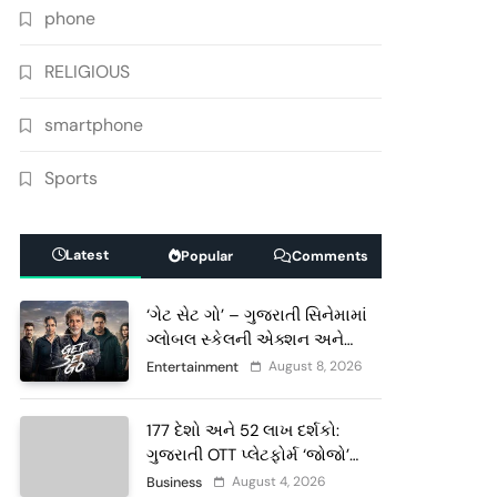
phone
RELIGIOUS
smartphone
Sports
Latest
Popular
Comments
‘ગેટ સેટ ગો’ – ગુજરાતી સિનેમામાં
ગ્લોબલ સ્કેલની એક્શન અને
રોમાંચનો નવો અધ્યાય
August 8, 2026
Entertainment
177 દેશો અને 52 લાખ દર્શકો:
ગુજરાતી OTT પ્લેટફોર્મ ‘જોજો’
(JOJO) નો વિશ્વભરમાં દબદબો
August 4, 2026
Business