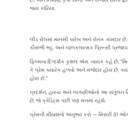
જય કારિયા.
લીડ રોલમાં માનસી પારેખ અને રોનક કામદાર છે. ફ
કૌસંભી ભટ્ટ, અને બાળકલાત્મક પ્રિન્સી પ્રજાપ
ફિલ્મના દિગ્દર્શક કુશલ એમ. નાયક કહે છે, “મિસર
કે પ્રેમ ક્યારેક હળવો અને મજેદાર હોય છે, ક
હોય છે.”
પ્રદર્શન, હાસ્ય અને લાગણીઓનો આ સંતુલન મિ
છે, જે ક્રેડિટ્સ પછી પણ મનમાં રહશે.
પ્રેમની મીઠાશનો અનુભવ કરો — મિસરી 31 ઓક્ટ