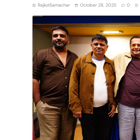
RajkotSamachar
October 28, 2025
0