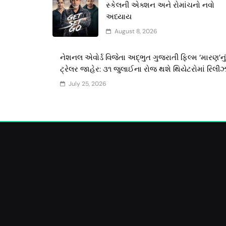
સ્કેલની એક્શન અને રોમાંચનો નવો
અધ્યાય
August 8, 2026
નેશનલ એવોર્ડ વિજેતા અદ્ભુત ગુજરાતી ફિલ્મ ‘મારણ’નું
ટ્રેલર જાહેર: ૩૧ જુલાઈના રોજ થશે થિયેટરોમાં રિલી
July 25, 2026