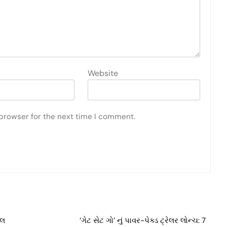
Website
 browser for the next time I comment.
બલ
‘ગેટ સેટ ગો’ નું પાવર-પેક્ડ ટ્રેલર લોન્ચ: 7