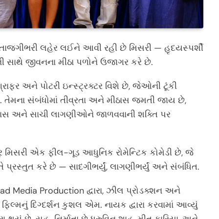
ી તાજગીભરી લહેર લઈને આવી રહી છે મિસરી — હૃદયસ્પર્શી
ોની સાથે જીવનના મીઠા પળોને ઉજાગર કરે છે.
ફર અને પોટરી ઇન્સ્ટ્રક્ટર વિશે છે, જેઓની ટૂંકી
છે. તેમના સંબંધોમાં તીવ્રતા અને મીઠાસ જમતી જાય છે,
શ્વાસ અને સાચી લાગણીઓને જાળવવાની શક્તિ પર
ર મિસરી એક ફીલ-ગૂડ આધુનિક રોમેન્ટિક કોમેડી છે, જે
પ્રસ્તુત કરે છે — સાદગીભર્યું, લાગણીભર્યું અને સંબંધિત.
Jugaad Media Production દ્વારા, ઝીલ પ્રોડક્શન અને
િલ્મનું દિગ્દર્શન કુશલ એમ. નાયક દ્વારા કરવામાં આવ્યું
ા થયું છે. સહ-નિર્માતા છે ધ્રુવિન શાહ, મીત કારિયા, અને