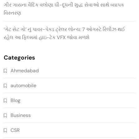
ગીર ગાયના વૈદિક વલોણા ઘી-દૂધની શુદ્ધ સેવાઓ સાથે વ્યાપક
વિસ્તરણ
‘ગેટ સેટ ગો’ નું પાવર-પેક્ડ ટ્રેલર લોન્ચ: 7 ઓગસ્ટે રિલીઝ થઈ
રહેલ આ ફિલ્મમાં હાઇ-ટેક VFX જોવા મળશે
Categories
Ahmedabad
automobile
Blog
Business
CSR