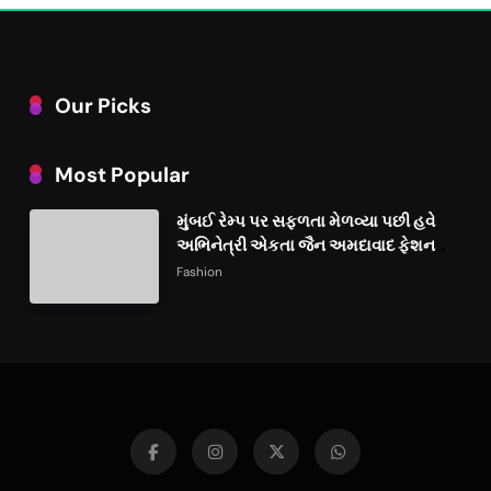
Our Picks
Most Popular
મુંબઈ રેમ્પ પર સફળતા મેળવ્યા પછી હવે
અભિનેત્રી એકતા જૈન અમદાવાદ ફેશન
વીકમાં પોતાની પ્રતિભા પ્રદર્શિત કરશે
Fashion