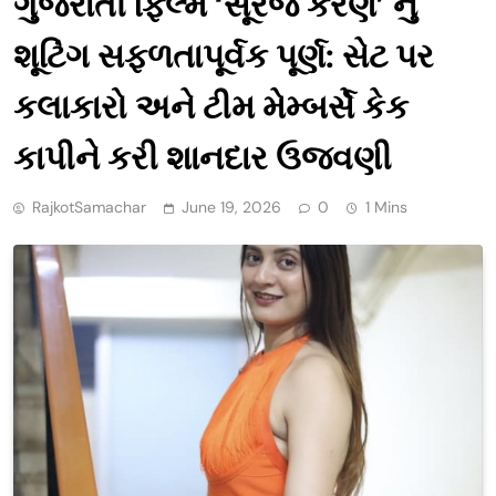
ગુજરાતી ફિલ્મ ‘સૂરજ કરણ’ નું
શૂટિંગ સફળતાપૂર્વક પૂર્ણ: સેટ પર
કલાકારો અને ટીમ મેમ્બર્સે કેક
કાપીને કરી શાનદાર ઉજવણી
RajkotSamachar
June 19, 2026
0
1 Mins