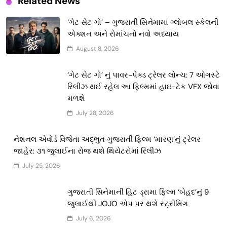
Related News
‘ગેટ સેટ ગો’ – ગુજરાતી સિનેમામાં ગ્લોબલ સ્કેલની
એક્શન અને રોમાંચનો નવો અધ્યાય
August 8, 2026
‘ગેટ સેટ ગો’ નું પાવર-પેક્ડ ટ્રેલર લોન્ચ: 7 ઓગસ્ટે
રિલીઝ થઈ રહેલ આ ફિલ્મમાં હાઇ-ટેક VFX જોવા
મળશે
July 28, 2026
નેશનલ એવોર્ડ વિજેતા અદ્ભુત ગુજરાતી ફિલ્મ ‘મારણ’નું ટ્રેલર
જાહેર: ૩૧ જુલાઈના રોજ થશે થિયેટરોમાં રિલીઝ
July 25, 2026
ગુજરાતી સિનેમાની હિટ ડ્રામા ફિલ્મ ‘બેહદ’નું 9
જુલાઈથી JOJO એપ પર થશે સ્ટ્રીમિંગ
July 6, 2026