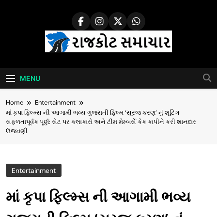
Skip
to
content
Rajkot Samachar
MENU
Home
Entertainment
માં કૃપા ફિલ્મ્સ ની આગામી ભવ્ય ગુજરાતી ફિલ્મ ‘સૂરજ કરણ’ નું શૂટિંગ
સફળતાપૂર્વક પૂર્ણ: સેટ પર કલાકારો અને ટીમ મેમ્બર્સે કેક કાપીને કરી શાનદાર
ઉજવણી
Entertainment
માં કૃપા ફિલ્મ્સ ની આગામી ભવ્ય