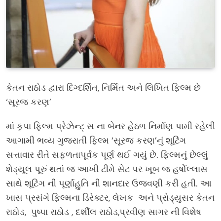
કેતન રાઠોડ દ્વારા દિગ્દર્શિત, નિર્મિત અને લિખિત ફિલ્મ છે
‘સૂરજ કરણ’
માં કૃપા ફિલ્મ પ્રેઝેન્ટ્ સ ના બેનર હેઠળ નિર્માણ પામી રહેલી
આગામી ભવ્ય ગુજરાતી ફિલ્મ ‘સૂરજ કરણ’નું શૂટિંગ
સત્તાવાર રીતે સફળતાપૂર્વક પૂર્ણ થઈ ગયું છે. ફિલ્મનું છેલ્લું
શેડ્યૂલ પૂરું થતાં જ આખી ટીમે સેટ પર ખૂબ જ હર્ષોલ્લાસ
સાથે શૂટિંગ ની પૂર્ણાહુતિ ની શાનદાર ઉજવણી કરી હતી. આ
ખાસ પ્રસંગે ફિલ્મના ડિરેક્ટર, લેખક અને પ્રોડ્યુસર કેતન
રાઠોડ, પુષ્પા રાઠોડ , દર્શીલ રાઠોડ,પ્રવીણ સાગર ની વિશેષ