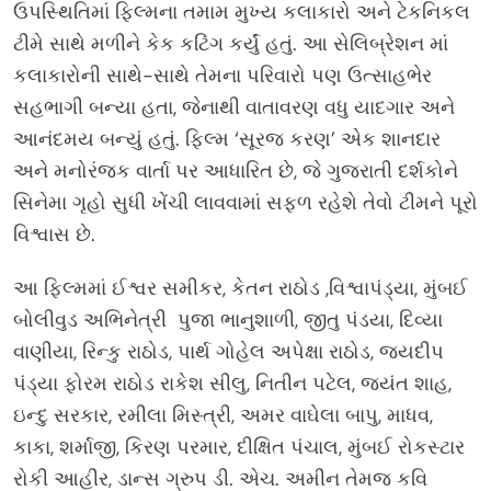
ઉપસ્થિતિમાં ફિલ્મના તમામ મુખ્ય કલાકારો અને ટેકનિકલ
ટીમે સાથે મળીને કેક કટિંગ કર્યું હતું. આ સેલિબ્રેશન માં
કલાકારોની સાથે-સાથે તેમના પરિવારો પણ ઉત્સાહભેર
સહભાગી બન્યા હતા, જેનાથી વાતાવરણ વધુ યાદગાર અને
આનંદમય બન્યું હતું. ફિલ્મ ‘સૂરજ કરણ’ એક શાનદાર
અને મનોરંજક વાર્તા પર આધારિત છે, જે ગુજરાતી દર્શકોને
સિનેમા ગૃહો સુધી ખેંચી લાવવામાં સફળ રહેશે તેવો ટીમને પૂરો
વિશ્વાસ છે.
આ ફિલ્મમાં ઈશ્વર સમીકર, કેતન રાઠોડ ,વિશ્વાપંડ્યા, મુંબઈ
બોલીવુડ અભિનેત્રી પુજા ભાનુશાળી, જીતુ પંડયા, દિવ્યા
વાણીયા, રિન્કુ રાઠોડ, પાર્થ ગોહેલ અપેક્ષા રાઠોડ, જયદીપ
પંડ્યા ફોરમ રાઠોડ રાકેશ સીલુ, નિતીન પટેલ, જયંત શાહ,
ઇન્દુ સરકાર, રમીલા મિસ્ત્રી, અમર વાઘેલા બાપુ, માધવ,
કાકા, શર્માજી, કિરણ પરમાર, દીક્ષિત પંચાલ, મુંબઈ રોકસ્ટાર
રોકી આહીર, ડાન્સ ગ્રુપ ડી. એચ. અમીન તેમજ કવિ