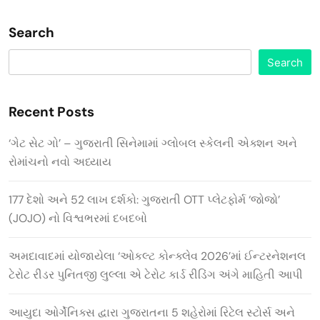
Search
Search
Recent Posts
‘ગેટ સેટ ગો’ – ગુજરાતી સિનેમામાં ગ્લોબલ સ્કેલની એક્શન અને
રોમાંચનો નવો અધ્યાય
177 દેશો અને 52 લાખ દર્શકો: ગુજરાતી OTT પ્લેટફોર્મ ‘જોજો’
(JOJO) નો વિશ્વભરમાં દબદબો
અમદાવાદમાં યોજાયેલા ‘ઓકલ્ટ કોન્ક્લેવ 2026’માં ઈન્ટરનેશનલ
ટેરોટ રીડર પુનિતજી લુલ્લા એ ટેરોટ કાર્ડ રીડિંગ અંગે માહિતી આપી
આયુદા ઓર્ગેનિક્સ દ્વારા ગુજરાતના 5 શહેરોમાં રિટેલ સ્ટોર્સ અને