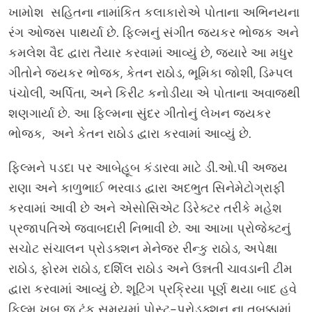
ખામોશ સહિતના નામાંકિત કલાકારોએ પોતાના અભિનયના
રંગ ઓજસ પાથર્યા છે. ફિલ્મનું સંગીત જયકર ભોજક અને
કમલેશ વૈદ દ્વારા તૈયાર કરવામાં આવ્યું છે, જ્યારે આ મધુર
ગીતોને જયકર ભોજક, કેતન રાઠોડ, ભૂમિકા જોશી, ડિમ્પલ
પંચોલી, અર્પિતા, અને કિરીટ કનોડીયા એ પોતાના અવાજથી
શણગાર્યા છે. આ ફિલ્મના સુંદર ગીતોનું લેખન જયકર
ભોજક, અને કેતન રાઠોડ દ્વારા કરવામાં આવ્યું છે.
ફિલ્મને પડદા પર આબેહૂબ કંડારવા માટે ડી.ઓ.પી અજય
રાણા અને કાળુભાઈ ભરવાડ દ્વારા અદભુત સિનેમેટોગ્રાફી
કરવામાં આવી છે અને એસોસિએટ ડિરેક્ટર તરીકે મહેશ
પ્રજાપતિએ જવાબદારી નિભાવી છે. આ આખા પ્રોજેક્ટનું
સચોટ સંચાલન પ્રોડક્શન મેનેજર રીન્કુ રાઠોડ, અપેક્ષા
રાઠોડ, ફોરમ રાઠોડ, દર્શિલ રાઠોડ અને ઉન્નતી ચાવડાની ટીમ
દ્વારા કરવામાં આવ્યું છે. શૂટિંગ પ્રક્રિયા પૂર્ણ થયા બાદ હવે
ફિલ્મ ખૂબ જ ટૂંક સમયમાં પોસ્ટ-પ્રોડક્શન ના તબક્કામાં