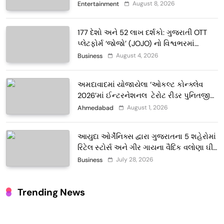
August 8, 2026
Entertainment
177 દેશો અને 52 લાખ દર્શકો: ગુજરાતી OTT
પ્લેટફોર્મ ‘જોજો’ (JOJO) નો વિશ્વભરમાં
દબદબો
August 4, 2026
Business
અમદાવાદમાં યોજાયેલા ‘ઓકલ્ટ કોન્ક્લેવ
2026’માં ઈન્ટરનેશનલ ટેરોટ રીડર પુનિતજી
લુલ્લા એ ટેરોટ કાર્ડ રીડિંગ અંગે માહિતી આપી
August 1, 2026
Ahmedabad
આયુદા ઓર્ગેનિક્સ દ્વારા ગુજરાતના 5 શહેરોમાં
રિટેલ સ્ટોર્સ અને ગીર ગાયના વૈદિક વલોણા ઘી-
દૂધની શુદ્ધ સેવાઓ સાથે વ્યાપક વિસ્તરણ
July 28, 2026
Business
Trending News