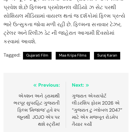
પ્રવેશ શે.છે ફિલ્મના પ્રમોશનલ વીડિયો ઝ સેટ પરથી
સોશિયલ મીડિયામાં વાયરલ થતાં જ દર્શકોમાં ફિલ્મ પ્રત્યે
ભારે ઉત્સુકતા જોવા મળી રહી છે. ફિલ્મના સત્તાવાર ટેઝર,
ટ્રેલર અને રિલીઝ ડેટ ની જાહેરાત આગામી દિવસોમાં
કરવામાં આવશે.
Tagged:
Gujarati Film
Maa Kripa Films
Suraj Karan
Post
Previous:
Next:
navigation
એક્શન અને ડ્રામાથી
ગુજરાત એક્સપોર્ટ
ભરપૂર સુપરહિટ ગુજરાતી
લીડરશિપ ફોરમ 2026 એ
ફિલ્મ ‘મિજાજ’ હવે ૨૫
“ગુજરાત ટુ ગ્લોબલ 2047”
જૂનથી JOJO એપ પર
માટે એક મજબૂત રોડમેપ
થશે સ્ટ્રીમ!
તૈયાર કર્યો