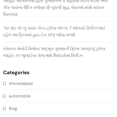
આયુદા ઓર્ગેનિક્સ દ્વારા ગુજરાતના 5 શહેરોમાં રિટેલ સ્ટોર્સ અને
ગીર ગાયના વૈદિક વલોણા ઘી-દૂધની શુદ્ધ સેવાઓ સાથે વ્યાપક
વિસ્તરણ
‘ગેટ સેટ ગો’ નું પાવર-પેક્ડ ટ્રેલર લોન્ચ: 7 ઓગસ્ટે રિલીઝ થઈ
રહેલ આ ફિલ્મમાં હાઇ-ટેક VFX જોવા મળશે
નેશનલ એવોર્ડ વિજેતા અદ્ભુત ગુજરાતી ફિલ્મ ‘મારણ’નું ટ્રેલર
જાહેર: ૩૧ જુલાઈના રોજ થશે થિયેટરોમાં રિલીઝ
Categories
Ahmedabad
automobile
Blog