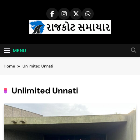
Skip
to
content
Rajkot Samachar
MENU
Home
Unlimited Unnati
Unlimited Unnati