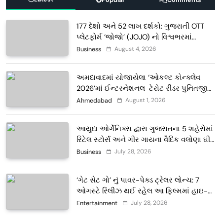
177 દેશો અને 52 લાખ દર્શકો: ગુજરાતી OTT
પ્લેટફોર્મ ‘જોજો’ (JOJO) નો વિશ્વભરમાં
દબદબો
August 4, 2026
Business
અમદાવાદમાં યોજાયેલા ‘ઓકલ્ટ કોન્ક્લેવ
2026’માં ઈન્ટરનેશનલ ટેરોટ રીડર પુનિતજી
લુલ્લા એ ટેરોટ કાર્ડ રીડિંગ અંગે માહિતી આપી
August 1, 2026
Ahmedabad
આયુદા ઓર્ગેનિક્સ દ્વારા ગુજરાતના 5 શહેરોમાં
રિટેલ સ્ટોર્સ અને ગીર ગાયના વૈદિક વલોણા ઘી-
દૂધની શુદ્ધ સેવાઓ સાથે વ્યાપક વિસ્તરણ
July 28, 2026
Business
‘ગેટ સેટ ગો’ નું પાવર-પેક્ડ ટ્રેલર લોન્ચ: 7
ઓગસ્ટે રિલીઝ થઈ રહેલ આ ફિલ્મમાં હાઇ-
ટેક VFX જોવા મળશે
July 28, 2026
Entertainment