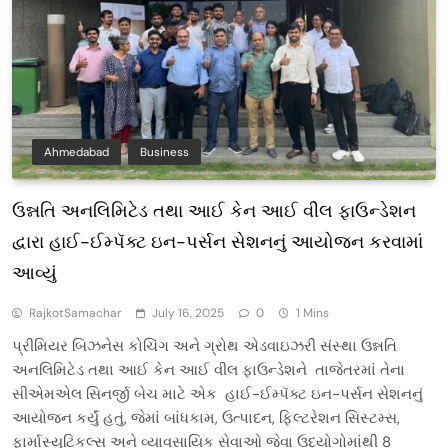
Ahmedabad
Business
ઉન્નતિ અનલિમિટેડ તથા આઈ કેન આઈ વીલ ફાઉન્ડેશન
દ્વારા હાઈ-ઈમ્પૅક્ટ ઇન-પર્સન સેશનનું આયોજન કરવામાં
આવ્યું
RajkotSamachar
July 16, 2025
0
1 Mins
પ્રીમિયર બિઝનેસ કોચિંગ અને ગ્રોથ એડવાઇઝરી સંસ્થા ઉન્નતિ
અનલિમિટેડ તથા આઈ કેન આઈ વીલ ફાઉન્ડેશને તાજેતરમાં તેના
સીએમએલ સિનર્જી બેચ માટે એક હાઈ-ઈમ્પૅક્ટ ઇન-પર્સન સેશનનું
આયોજન કર્યું હતું, જેમાં બાંધકામ, ઉત્પાદન, ફિલ્ટરેશન સિસ્ટમ્સ,
ફાર્માસ્યુટિકલ્સ અને વ્યાવસાયિક સેવાઓ જેવા ઉદ્યોગોમાંથી 8