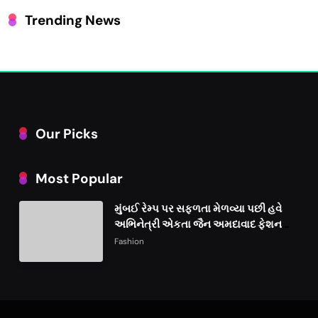
Trending News
Our Picks
Most Popular
મુંબઈ રેમ્પ પર સફળતા મેળવ્યા પછી હવે
અભિનેત્રી એકતા જૈન અમદાવાદ ફેશન
વીકમાં પોતાની પ્રતિભા પ્રદર્શિત કરશે
Fashion