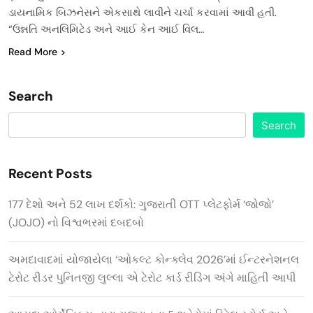
ડાયનામિક બિઝનેસને એકસાથે લાવીને ચર્ચા કરવામાં આવી હતી.
“ઉન્નતિ અનલિમિટેડ અને આઈ કેન આઈ વિલ…
Read More
Search
Search
Recent Posts
177 દેશો અને 52 લાખ દર્શકો: ગુજરાતી OTT પ્લેટફોર્મ ‘જોજો’
(JOJO) નો વિશ્વભરમાં દબદબો
અમદાવાદમાં યોજાયેલા ‘ઓકલ્ટ કોન્ક્લેવ 2026’માં ઈન્ટરનેશનલ
ટેરોટ રીડર પુનિતજી લુલ્લા એ ટેરોટ કાર્ડ રીડિંગ અંગે માહિતી આપી