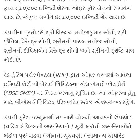
દ્વારા ૯
,
૮૦
,
૦૦૦ ઇક્વિટી શેરના ઓફર ફોર સેલનો સમાવેશ
થાય છે
,
જે કુલ મળીને ૪૯
,
૮૦
,
૦૦૦ ઇક્વિટી શેર થાય છે.
કંપનીના પ્રમોટર્સ શ્રી વિસ્મય મનોજકુમાર સોની
,
શ્રી
જૈનિલ વિરેન્દ્ર સોની
,
શ્રીમતી પારુલ મનોજ સોની
,
શ્રીમતી દીપિકાબેન વિરેન્દ્ર સોની અને શ્રીમતી દ્રષ્ટિ પાલ
મોદી છે.
રેડ હેરિંગ પ્રોસ્પેક્ટસ (
RHP)
દ્વારા ઓફર કરવામાં આવેલા
ઇક્વિટી શેર્સ બીએસઈ લિમિટેડના એસએમઈ પ્લેટફોર્મ
(“
BSE SME”)
પર લિસ્ટ કરવાનું સૂચિત છે. આ ઓફરના હેતુ
માટે
,
બીએસઈ લિમિટેડ ડેઝિગ્નેટેડ સ્ટોક એક્સચેન્જ રહેશે.
કંપની ફ્રેશ ઇશ્યૂમાંથી મળનારી ચોખ્ખી આવકનો ઉપયોગ
(વર્કિંગ કેપિટલની જરૂરિયાતો / મૂડી ખર્ચની જરૂરિયાતોને
ભંડોળ પૂરું પાડવા / લોનની ચુકવણી / સામાન્ય કોર્પોરેટ