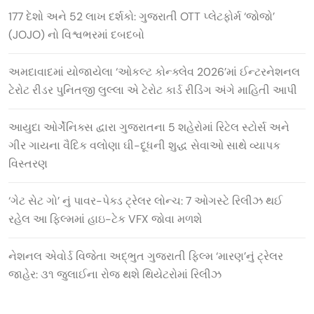
177 દેશો અને 52 લાખ દર્શકો: ગુજરાતી OTT પ્લેટફોર્મ ‘જોજો’
(JOJO) નો વિશ્વભરમાં દબદબો
અમદાવાદમાં યોજાયેલા ‘ઓકલ્ટ કોન્ક્લેવ 2026’માં ઈન્ટરનેશનલ
ટેરોટ રીડર પુનિતજી લુલ્લા એ ટેરોટ કાર્ડ રીડિંગ અંગે માહિતી આપી
આયુદા ઓર્ગેનિક્સ દ્વારા ગુજરાતના 5 શહેરોમાં રિટેલ સ્ટોર્સ અને
ગીર ગાયના વૈદિક વલોણા ઘી-દૂધની શુદ્ધ સેવાઓ સાથે વ્યાપક
વિસ્તરણ
‘ગેટ સેટ ગો’ નું પાવર-પેક્ડ ટ્રેલર લોન્ચ: 7 ઓગસ્ટે રિલીઝ થઈ
રહેલ આ ફિલ્મમાં હાઇ-ટેક VFX જોવા મળશે
નેશનલ એવોર્ડ વિજેતા અદ્ભુત ગુજરાતી ફિલ્મ ‘મારણ’નું ટ્રેલર
જાહેર: ૩૧ જુલાઈના રોજ થશે થિયેટરોમાં રિલીઝ