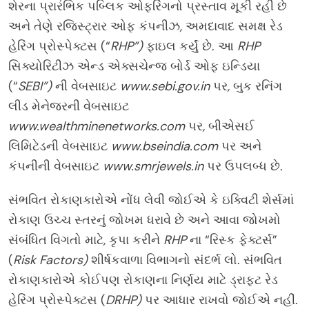
શેરના પ્રારંભિક પબ્લિક ઓફરિંગનો પ્રસ્તાવ મૂકી રહી છે
અને તેણે રજિસ્ટ્રાર ઓફ કંપનીઝ
,
અમદાવાદ સમક્ષ રેડ
હેરિંગ પ્રોસ્પેક્ટસ (“
RHP”)
ફાઇલ કર્યું છે. આ
RHP
સિક્યોરિટીઝ એન્ડ એક્સચેન્જ બોર્ડ ઓફ ઇન્ડિયા
(“
SEBI”)
ની વેબસાઇટ
www.sebi.gov.in
પર
,
બુક રનિંગ
લીડ મેનેજરની વેબસાઇટ
www.wealthminenetworks.com
પર
,
બીએસઈ
લિમિટેડની વેબસાઇટ
www.bseindia.com
પર અને
કંપનીની વેબસાઇટ
www.smrjewels.in
પર ઉપલબ્ધ છે.
સંભવિત રોકાણકારોએ નોંધ લેવી જોઈએ કે ઇક્વિટી શેર્સમાં
રોકાણ ઉચ્ચ સ્તરનું જોખમ ધરાવે છે અને આવા જોખમો
સંબંધિત વિગતો માટે
,
કૃપા કરીને
RHP
ના “રિસ્ક ફેક્ટર્સ”
(
Risk Factors)
શીર્ષકવાળા વિભાગનો સંદર્ભ લો. સંભવિત
રોકાણકારોએ કોઈપણ રોકાણના નિર્ણય માટે ડ્રાફ્ટ રેડ
હેરિંગ પ્રોસ્પેક્ટસ (
DRHP)
પર આધાર રાખવો જોઈએ નહીં.