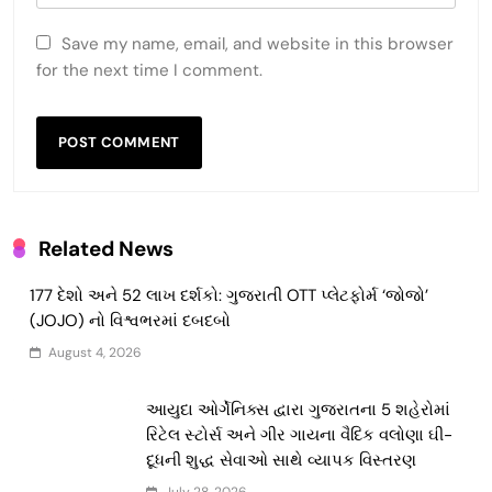
Save my name, email, and website in this browser
for the next time I comment.
Related News
177 દેશો અને 52 લાખ દર્શકો: ગુજરાતી OTT પ્લેટફોર્મ ‘જોજો’
(JOJO) નો વિશ્વભરમાં દબદબો
August 4, 2026
આયુદા ઓર્ગેનિક્સ દ્વારા ગુજરાતના 5 શહેરોમાં
રિટેલ સ્ટોર્સ અને ગીર ગાયના વૈદિક વલોણા ઘી-
દૂધની શુદ્ધ સેવાઓ સાથે વ્યાપક વિસ્તરણ
July 28, 2026