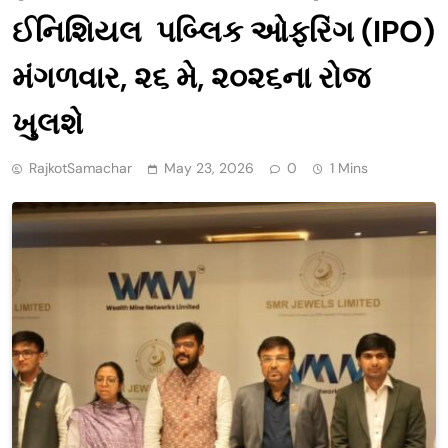
ઈનિશિયલ પબ્લિક ઓફરિંગ (IPO)
મંગળવાર, ૨૬ મે, ૨૦૨૬ના રોજ
ખુલશે
RajkotSamachar
May 23, 2026
0
1 Mins