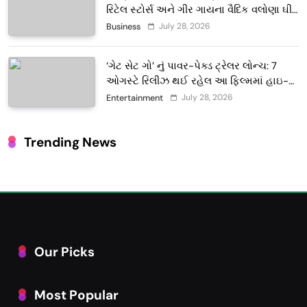
રિટેલ સ્ટોર્સ અને ગીર ગાયના વૈદિક વલોણા ઘી-
દૂધની શુદ્ધ સેવાઓ સાથે વ્યાપક વિસ્તરણ
July 28, 2026
Business
‘ગેટ સેટ ગો’ નું પાવર-પેક્ડ ટ્રેલર લોન્ચ: 7
ઓગસ્ટે રિલીઝ થઈ રહેલ આ ફિલ્મમાં હાઇ-
ટેક VFX જોવા મળશે
July 28, 2026
Entertainment
Trending News
Our Picks
Most Popular