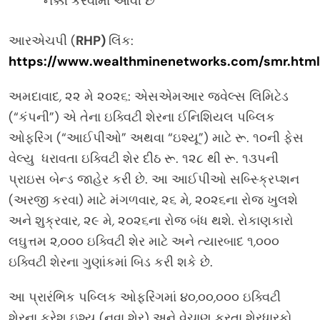
નક્કી કરવામાં આવી છે
આરએચપી (
RHP)
લિંક:
https://www.wealthminenetworks.com/smr.html
અમદાવાદ
,
૨૨ મે ૨૦૨૬: એસએમઆર જ્વેલ્સ લિમિટેડ
(“કંપની”) એ તેના ઇક્વિટી શેરના ઈનિશિયલ પબ્લિક
ઓફરિંગ (“આઈપીઓ” અથવા “ઇશ્યૂ”) માટે રૂ. ૧૦ની ફેસ
વેલ્યુ ધરાવતા ઇક્વિટી શેર દીઠ રૂ. ૧૨૮ થી રૂ. ૧૩૫ની
પ્રાઇસ બેન્ડ જાહેર કરી છે.
આ આઈપીઓ સબ્સ્ક્રિપ્શન
(અરજી કરવા) માટે મંગળવાર
,
૨૬ મે
,
૨૦૨૬ના રોજ ખુલશે
અને શુક્રવાર
,
૨૯ મે
,
૨૦૨૬ના રોજ બંધ થશે.
રોકાણકારો
લઘુત્તમ ૨
,
૦૦૦ ઇક્વિટી શેર માટે અને ત્યારબાદ ૧
,
૦૦૦
ઇક્વિટી શેરના ગુણાંકમાં બિડ કરી શકે છે.
આ પ્રારંભિક પબ્લિક ઓફરિંગમાં ૪૦
,
૦૦
,
૦૦૦ ઇક્વિટી
શેરના ફ્રેશ ઇશ્યૂ (નવા શેર) અને વેચાણ કરતા શેરધારકો