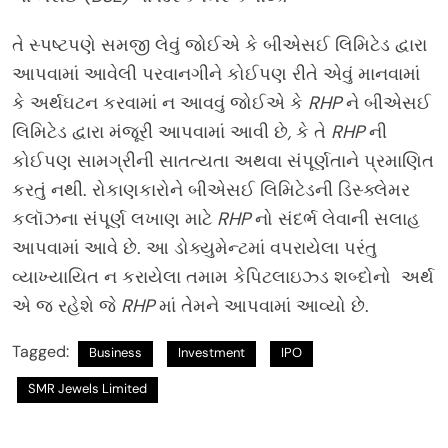
તે સ્પષ્ટપણે સમજી લેવું જોઈએ કે બીએસઈ લિમિટેડ દ્વારા
આપવામાં આવેલી પરવાનગીને કોઈપણ રીતે એવું માનવામાં
કે અર્થઘટન કરવામાં ન આવવું જોઈએ કે
RHP
ને બીએસઈ
લિમિટેડ દ્વારા મંજૂરી આપવામાં આવી છે
,
કે તે
RHP
ની
કોઈપણ સામગ્રીની સાતત્યતા અથવા સંપૂર્ણતાને પ્રમાણિત
કરતું નથી. રોકાણકારોને બીએસઈ લિમિટેડની ડિસ્ક્લેમર
કલૉઝના સંપૂર્ણ લખાણ માટે
RHP
નો સંદર્ભ લેવાની સલાહ
આપવામાં આવે છે.
આ ડોક્યુમેન્ટમાં વપરાયેલા પરંતુ
વ્યાખ્યાયિત ન કરાયેલા તમામ કેપિટલાઇઝ્ડ શબ્દોનો અર્થ
એ જ રહેશે જે
RHP
માં તેમને આપવામાં આવ્યો છે.
Tagged:
Business
Investment
IPO
SMR Jewels Limited