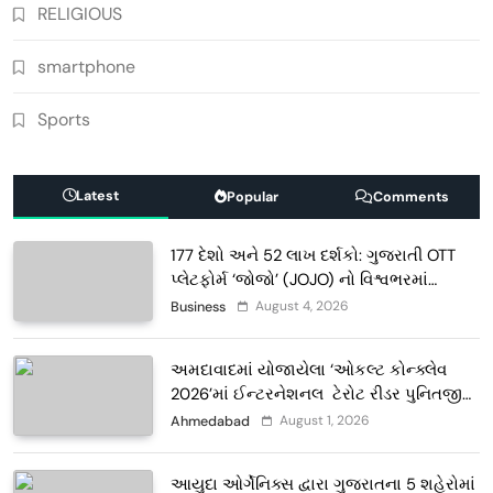
RELIGIOUS
smartphone
Sports
Latest
Popular
Comments
177 દેશો અને 52 લાખ દર્શકો: ગુજરાતી OTT
પ્લેટફોર્મ ‘જોજો’ (JOJO) નો વિશ્વભરમાં
દબદબો
August 4, 2026
Business
અમદાવાદમાં યોજાયેલા ‘ઓકલ્ટ કોન્ક્લેવ
2026’માં ઈન્ટરનેશનલ ટેરોટ રીડર પુનિતજી
લુલ્લા એ ટેરોટ કાર્ડ રીડિંગ અંગે માહિતી આપી
August 1, 2026
Ahmedabad
આયુદા ઓર્ગેનિક્સ દ્વારા ગુજરાતના 5 શહેરોમાં