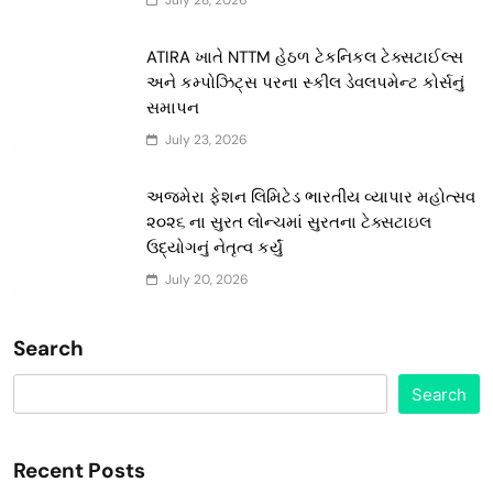
ATIRA ખાતે NTTM હેઠળ ટેકનિકલ ટેક્સટાઈલ્સ
અને કમ્પોઝિટ્સ પરના સ્કીલ ડેવલપમેન્ટ કોર્સનું
સમાપન
July 23, 2026
અજમેરા ફેશન લિમિટેડ ભારતીય વ્યાપાર મહોત્સવ
૨૦૨૬ ના સુરત લોન્ચમાં સુરતના ટેક્સટાઇલ
ઉદ્યોગનું નેતૃત્વ કર્યું
July 20, 2026
Search
Search
Recent Posts