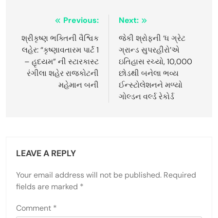
Post
Previous:
Next:
navigation
શ્રીકૃષ્ણ ભક્તિની વૈશ્વિક
જેકી શ્રોફની ‘ધ ગ્રેટ
લહેર: “કૃષ્ણાવતારમ પાર્ટ 1
ગ્રાન્ડ સુપરહીરો’એ
– હૃદયમ” ની સ્ટારકાસ્ટ
ઇતિહાસ રચ્યો, 10,000
રંગીલા શહેર રાજકોટની
છોડથી બનેલા ભવ્ય
મહેમાન બની
ઈન્સ્ટોલેશનને મળ્યો
ગોલ્ડન વર્લ્ડ રેકોર્ડ
LEAVE A REPLY
Your email address will not be published.
Required
fields are marked
*
Comment
*