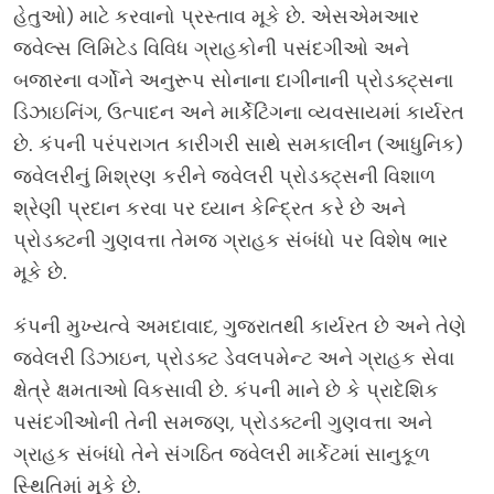
હેતુઓ) માટે કરવાનો પ્રસ્તાવ મૂકે છે.
એસએમઆર
જ્વેલ્સ લિમિટેડ વિવિધ ગ્રાહકોની પસંદગીઓ અને
બજારના વર્ગોને અનુરૂપ સોનાના દાગીનાની પ્રોડક્ટ્સના
ડિઝાઇનિંગ
,
ઉત્પાદન અને માર્કેટિંગના વ્યવસાયમાં કાર્યરત
છે. કંપની પરંપરાગત કારીગરી સાથે સમકાલીન (આધુનિક)
જ્વેલરીનું મિશ્રણ કરીને જ્વેલરી પ્રોડક્ટ્સની વિશાળ
શ્રેણી પ્રદાન કરવા પર ધ્યાન કેન્દ્રિત કરે છે અને
પ્રોડક્ટની ગુણવત્તા તેમજ ગ્રાહક સંબંધો પર વિશેષ ભાર
મૂકે છે.
કંપની મુખ્યત્વે અમદાવાદ
,
ગુજરાતથી કાર્યરત છે અને તેણે
જ્વેલરી ડિઝાઇન
,
પ્રોડક્ટ ડેવલપમેન્ટ અને ગ્રાહક સેવા
ક્ષેત્રે ક્ષમતાઓ વિકસાવી છે. કંપની માને છે કે પ્રાદેશિક
પસંદગીઓની તેની સમજણ
,
પ્રોડક્ટની ગુણવત્તા અને
ગ્રાહક સંબંધો તેને સંગઠિત જ્વેલરી માર્કેટમાં સાનુકૂળ
સ્થિતિમાં મૂકે છે.