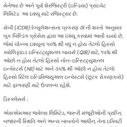
મેનેજર છે અને પૂર્વા શેરજિસ્ટ્રી (ઇન્ડિયા) પ્રાઇવેટ
લિમિટેડ આ ઇશ્યૂ માટે રજિસ્ટ્રાર છે.
સેબી (
ICDR)
રેગ્યુલેશન્સના પ્રકરણ
IX
ની શરતો અનુસાર
બુક બિલ્ડિંગ પ્રોસેસ દ્વારા આ ઇશ્યૂ કરવામાં આવી રહ્યો છે
,
જેમાં ચોખ્ખા ઇશ્યૂના ૫૦% થી વધુ ન હોય તેટલો હિસ્સો
ક્વોલિફાઇડ ઇન્સ્ટિટ્યુશનલ બાયર્સ (
QIB)
માટે
,
૧૫% થી
ઓછો ન હોય તેટલો હિસ્સો નોન-ઇન્સ્ટિટ્યુશનલ
ઇન્વેસ્ટર્સ (
NII)
માટે અને ૩૫% થી ઓછો ન હોય તેટલો
હિસ્સો રિટેલ ઇન્ડિવિજ્યુઅલ ઇન્વેસ્ટર્સ (છૂટક રોકાણકારો)
માટે ફાળવણી માટે ઉપલબ્ધ રહેશે.
ડિસ્ક્લેમર્સ :
એસએમઆર જ્વેલ્સ લિમિટેડ
,
જરૂરી મંજૂરીઓની પ્રાપ્તિ
,
બજારની સ્થિતિ અને અન્ય બાબતોને આધીન
,
તેના ઇક્વિટી