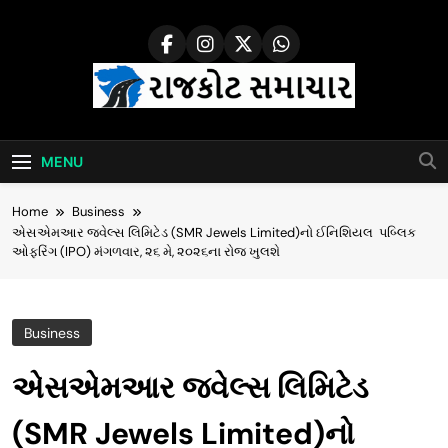
Skip
to
content
Rajkot Samachar
MENU
Home
Business
એસએમઆર જ્વેલ્સ લિમિટેડ (SMR Jewels Limited)નો ઈનિશિયલ પબ્લિક
ઓફરિંગ (IPO) મંગળવાર, ૨૬ મે, ૨૦૨૬ના રોજ ખુલશે
Business
એસએમઆર જ્વેલ્સ લિમિટેડ
(SMR Jewels Limited)નો