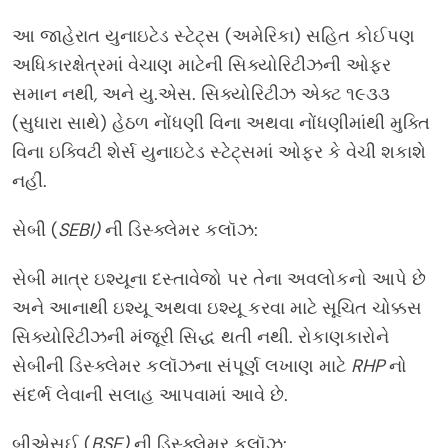
આ જાહેરાત યુનાઇટેડ સ્ટેટ્સ (અમેરિકા) સહિત કોઈપણ
અધિકારક્ષેત્રમાં વેચાણ માટેની સિક્યોરિટીઝની ઓફર
સમાન નથી
,
અને યુ.એસ. સિક્યોરિટીઝ એક્ટ ૧૯૩૩
(સુધારા સાથે) હેઠળ નોંધણી વિના અથવા નોંધણીમાંથી મુક્તિ
વિના ઇક્વિટી શેર્સ યુનાઇટેડ સ્ટેટ્સમાં ઓફર કે વેચી શકાશે
નહીં.
સેબી (
SEBI)
ની ડિસ્ક્લેમર કલૉઝ:
સેબી માત્ર ઇશ્યૂના દસ્તાવેજો પર તેના અવલોકનો આપે છે
અને આનાથી ઇશ્યૂ અથવા ઇશ્યૂ કરવા માટે સૂચિત ચોક્કસ
સિક્યોરિટીઝની મંજૂરી સિદ્ધ થતી નથી. રોકાણકારોને
સેબીની ડિસ્ક્લેમર કલૉઝના સંપૂર્ણ લખાણ માટે
RHP
નો
સંદર્ભ લેવાની સલાહ આપવામાં આવે છે.
બીએસઈ (
BSE)
ની ડિસ્ક્લેમર કલૉઝ: