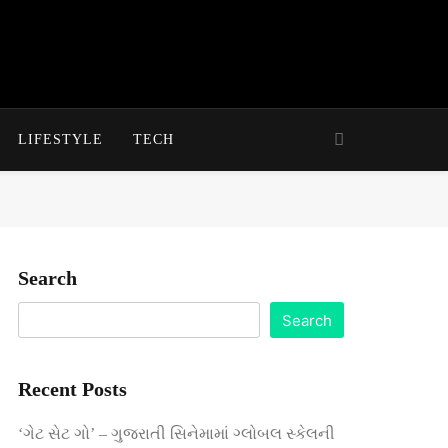
LIFESTYLE
TECH
Search
Search
Recent Posts
‘ગેટ સેટ ગો’ – ગુજરાતી સિનેમામાં ગ્લોબલ સ્કેલની