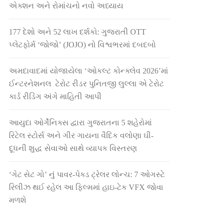
એક્શન અને રોમાંચનો નવો અધ્યાય
177 દેશો અને 52 લાખ દર્શકો: ગુજરાતી OTT
પ્લેટફોર્મ ‘જોજો’ (JOJO) નો વિશ્વભરમાં દબદબો
અમદાવાદમાં યોજાયેલા ‘ઓકલ્ટ કોન્ક્લેવ 2026’માં
ઈન્ટરનેશનલ ટેરોટ રીડર પુનિતજી લુલ્લા એ ટેરોટ
કાર્ડ રીડિંગ અંગે માહિતી આપી
આયુદા ઓર્ગેનિક્સ દ્વારા ગુજરાતના 5 શહેરોમાં
રિટેલ સ્ટોર્સ અને ગીર ગાયના વૈદિક વલોણા ઘી-
દૂધની શુદ્ધ સેવાઓ સાથે વ્યાપક વિસ્તરણ
‘ગેટ સેટ ગો’ નું પાવર-પેક્ડ ટ્રેલર લોન્ચ: 7 ઓગસ્ટે
રિલીઝ થઈ રહેલ આ ફિલ્મમાં હાઇ-ટેક VFX જોવા
મળશે