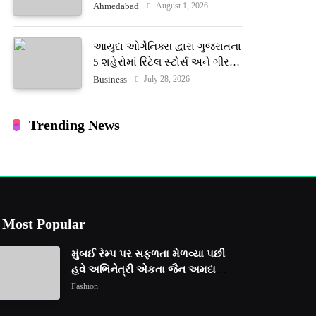
ટેરોટ રીડર પુનિતજી લુલ્લા એ ટેરોટ
August 1, 2026
Ahmedabad
કાર્ડ રીડિંગ અંગે માહિતી આપી
આયુદા ઓર્ગેનિક્સ દ્વારા ગુજરાતના
5 શહેરોમાં રિટેલ સ્ટોર્સ અને ગીર
ગાયના વૈદિક વલોણા ઘી-દૂધની શુદ્ધ
July 28, 2026
Business
સેવાઓ સાથે વ્યાપક વિસ્તરણ
Trending News
Most Popular
મુંબઈ રેમ્પ પર સફળતા મેળવ્યા પછી
હવે અભિનેત્રી એકતા જૈન અમદાવાદ
ફેશન વીકમાં પોતાની પ્રતિભા
Fashion
પ્રદર્શિત કરશે