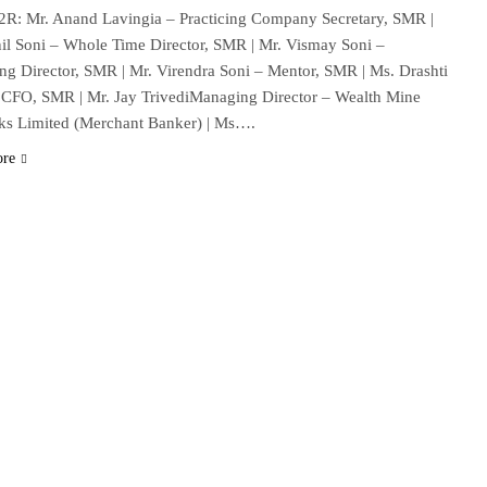
R: Mr. Anand Lavingia – Practicing Company Secretary, SMR |
nil Soni – Whole Time Director, SMR | Mr. Vismay Soni –
g Director, SMR | Mr. Virendra Soni – Mentor, SMR | Ms. Drashti
CFO, SMR | Mr. Jay TrivediManaging Director – Wealth Mine
ks Limited (Merchant Banker) | Ms….
ore