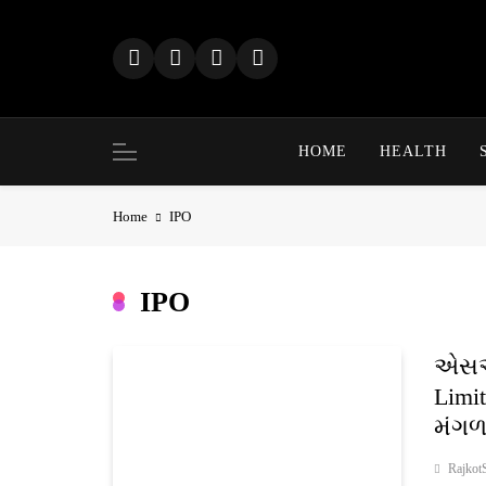
Skip
to
content
HOME
HEALTH
Home
IPO
IPO
એસએમ
Limi
મંગળ
Rajkot