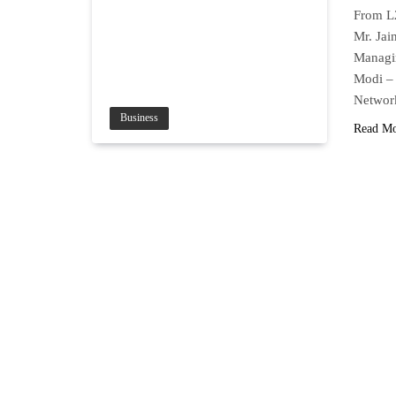
From L2
Mr. Jai
Managin
Modi – 
Networ
Business
Read M