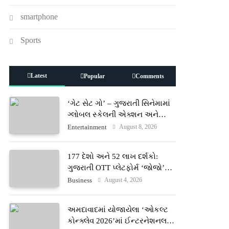
smartphone
Sports
Latest
Popular
Comments
‘ગેટ સેટ ગો’ – ગુજરાતી સિનેમામાં
ગ્લોબલ સ્કેલની એક્શન અને
રોમાંચનો નવો અધ્યાય
August 8, 2026
Entertainment
177 દેશો અને 52 લાખ દર્શકો:
ગુજરાતી OTT પ્લેટફોર્મ ‘જોજો’
(JOJO) નો વિશ્વભરમાં દબદબો
August 4, 2026
Business
અમદાવાદમાં યોજાયેલા ‘ઓકલ્ટ
કોન્ક્લેવ 2026’માં ઈન્ટરનેશનલ