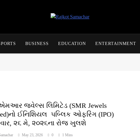
Rajkot Samachar
SPORTS
BUSINESS
EDUCATION
ENTERTAINMENT
આર જ્વેલ્સ લિમિટેડ (SMR Jewels
ted)નો ઈનિશિયલ પબ્લિક ઓફરિંગ (IPO)
વાર, ૨૬ મે, ૨૦૨૬ના રોજ ખુલશે
Samachar
May 23, 2026
0
1 Mins