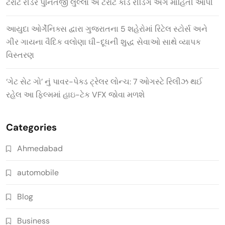
ટેરોટ રીડર પુનિતજી લુલ્લા એ ટેરોટ કાર્ડ રીડિંગ અંગે માહિતી આપી
આયુદા ઓર્ગેનિક્સ દ્વારા ગુજરાતના 5 શહેરોમાં રિટેલ સ્ટોર્સ અને
ગીર ગાયના વૈદિક વલોણા ઘી-દૂધની શુદ્ધ સેવાઓ સાથે વ્યાપક
વિસ્તરણ
‘ગેટ સેટ ગો’ નું પાવર-પેક્ડ ટ્રેલર લોન્ચ: 7 ઓગસ્ટે રિલીઝ થઈ
રહેલ આ ફિલ્મમાં હાઇ-ટેક VFX જોવા મળશે
Categories
Ahmedabad
automobile
Blog
Business