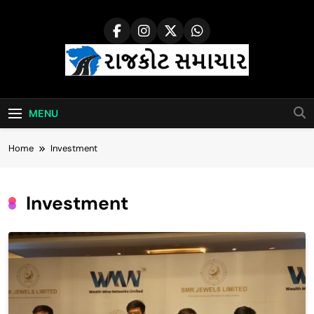
Skip
to
content
Rajkot Samachar
MENU
Home
Investment
Investment