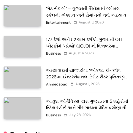
‘ગેટ સેટ ગો’ – ગુજરાતી સિનેમામાં ગ્લોબલ
સ્કેલની એક્શન અને રોમાંચનો નવો અધ્યાય
August 8, 2026
Entertainment
177 દેશો અને 52 લાખ દર્શકો: ગુજરાતી OTT
પ્લેટફોર્મ ‘જોજો’ (JOJO) નો વિશ્વભરમાં
દબદબો
August 4, 2026
Business
અમદાવાદમાં યોજાયેલા ‘ઓકલ્ટ કોન્ક્લેવ
2026’માં ઈન્ટરનેશનલ ટેરોટ રીડર પુનિતજી
લુલ્લા એ ટેરોટ કાર્ડ રીડિંગ અંગે માહિતી આપી
August 1, 2026
Ahmedabad
આયુદા ઓર્ગેનિક્સ દ્વારા ગુજરાતના 5 શહેરોમાં
રિટેલ સ્ટોર્સ અને ગીર ગાયના વૈદિક વલોણા ઘી-
દૂધની શુદ્ધ સેવાઓ સાથે વ્યાપક વિસ્તરણ
July 28, 2026
Business