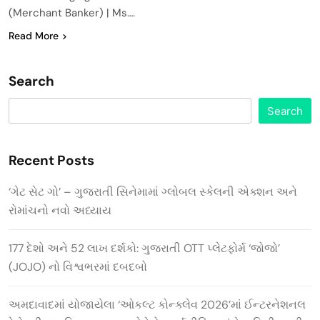
(Merchant Banker) | Ms….
Read More
Search
Search
Recent Posts
‘ગેટ સેટ ગો’ – ગુજરાતી સિનેમામાં ગ્લોબલ સ્કેલની એક્શન અને
રોમાંચનો નવો અધ્યાય
177 દેશો અને 52 લાખ દર્શકો: ગુજરાતી OTT પ્લેટફોર્મ ‘જોજો’
(JOJO) નો વિશ્વભરમાં દબદબો
અમદાવાદમાં યોજાયેલા ‘ઓકલ્ટ કોન્ક્લેવ 2026’માં ઈન્ટરનેશનલ