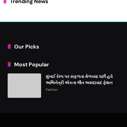
Trending News
Our Picks
Most Popular
મુંબઈ રેમ્પ પર સફળતા મેળવ્યા પછી હવે
અભિનેત્રી એકતા જૈન અમદાવાદ ફેશન
વીકમાં પોતાની પ્રતિભા પ્રદર્શિત કરશે
Fashion