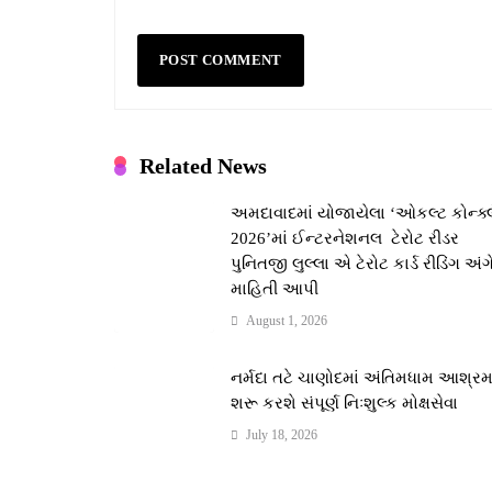
Related News
અમદાવાદમાં યોજાયેલા ‘ઓકલ્ટ કોન્ક્
2026’માં ઈન્ટરનેશનલ ટેરોટ રીડર
પુનિતજી લુલ્લા એ ટેરોટ કાર્ડ રીડિંગ અંગ
માહિતી આપી
August 1, 2026
નર્મદા તટે ચાણોદમાં અંતિમધામ આશ્ર
શરૂ કરશે સંપૂર્ણ નિઃશુલ્ક મોક્ષસેવા
July 18, 2026