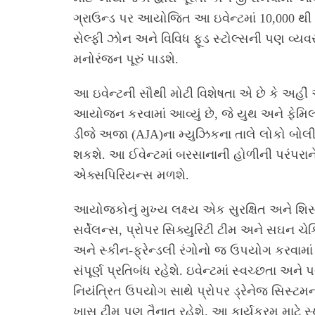
ગ્રાઉન્ડ પર આયોજિત આ ઇવેન્ટમાં 10,000 થી 
સેલ્ફી ઝોન અને વિવિધ ફૂડ સ્ટોલ્સની પણ વ્યવસ્થ
મનોરંજન પૂરું પાડશે.
આ ઇવેન્ટની સૌથી મોટી વિશેષતા એ છે કે અહીં અમ
આયોજન કરવામાં આવ્યું છે, જે યુથ અને ફેમિલ
ડીજે અજા (AJA)ના મ્યુઝિકના તાલે લોકો બોલ
શકશે. આ ઈવેન્ટમાં બરસાનાની હોળીની પરંપરા
એક્સપિરિયન્સ મળશે.
આયોજકોનું મુખ્ય લક્ષ્ય એક સુરક્ષિત અને શિસ્ત
સર્વેલન્સ, પ્રોપર સિક્યુરિટી ટીમ અને સઘન ચેક
અને સ્કીન-ફ્રેન્ડલી રંગોનો જ ઉપયોગ કરવામા
સંપૂર્ણ પ્રતિબંધ રહેશે. ઇવેન્ટમાં સ્વચ્છતા અન
નિયંત્રિત ઉપયોગ સાથે પ્રોપર ડ્રેનેજ સિસ્ટમન
ખાસ ટીમ પણ તૈનાત રહેશે. આ કાર્યક્રમ માટે સ