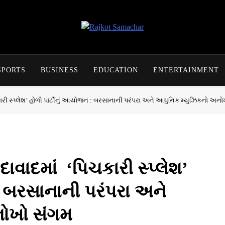
Rajkot Samachar
SPORTS
BUSINESS
EDUCATION
ENTERTAINMENT
િચકારી સ્પ્લેશ’ હોળી પાર્ટીનું આયોજન : બરસાનાની પરંપરા અને આધુનિક મ્યુઝિકનો અન
મદાવાદમાં ‘પિચકારી સ્પ્લેશ’
: બરસાનાની પરંપરા અને
ોખો સંગમ