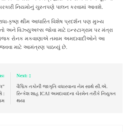
રકારી નિયમોનું ચુસ્તપણે પાલન કરવામાં આવશે.
રાધા-કૃષ્ણ થીમ આધારિત વિશેષ પ્રદર્શન પણ મુખ્ય
ગતો અને વિઝ્યુઅલ્સ જોવા માટે ઇન્સ્ટાગ્રામ પર મંત્રા
 આયોજક રોનક મકવાણાએ તમામ અમદાવાદીઓને આ
જવવા માટે આમંત્રણ પાઠવ્યું છે.
us:
Next:
વલ”
વૈશ્ચિક તકોની જાગૃતિ વધારવાના નેમ સાથે સી.એ.
ે :
રિન્કેશ શાહ ICAI અમદાવાદના ચેરમેન તરીકે નિયુક્ત
ગમ
થયા