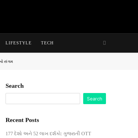
LIFESTYLE
TECH
ોખો સંગમ
Search
Search
Recent Posts
177 દેશો અને 52 લાખ દર્શકો: ગુજરાતી OTT