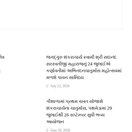
લેવ
જગદ્ગુરુ શંકરાચાર્ય સ્વામી શ્રી સદાનંદ
સરસ્વતીજી મહારાજનું 24 જુલાઈએ
ે
કર્ણાવતીમાં અભિનંદનચાતુર્માસ મહોત્સવમાં
મળશે પાવન સાન્નિધ્ય
July 22, 2026
મ
ગૌશાળામાં પ્રથમ વખત યોજાશે
શંકરાચાર્યના ચાતુર્માસ, પથમેડામાં 29
જુલાઈથી 26 સપ્ટેમ્બર સુધી ભવ્ય
આયોજન
June 30, 2026