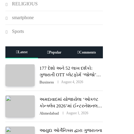
RELIGIOUS
smartphone
Sports
Latest
Popular
Comments
177 દેશો અને 52 લાખ દર્શકો:
ગુજરાતી OTT પ્લેટફોર્મ ‘જોજો’
(JOJO) નો વિશ્વભરમાં દબદબો
August 4, 2026
Business
અમદાવાદમાં યોજાયેલા ‘ઓકલ્ટ
કોન્ક્લેવ 2026’માં ઈન્ટરનેશનલ
ટેરોટ રીડર પુનિતજી લુલ્લા એ ટેરોટ
August 1, 2026
Ahmedabad
કાર્ડ રીડિંગ અંગે માહિતી આપી
આયુદા ઓર્ગેનિક્સ દ્વારા ગુજરાતના