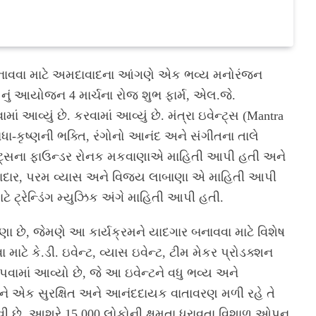
 બનાવવા માટે અમદાવાદના આંગણે એક ભવ્ય મનોરંજન
’ નું આયોજન 4 માર્ચના રોજ શુભ ફાર્મ, એલ.જે.
ં આવ્યું છે. કરવામાં આવ્યું છે. મંત્રા ઇવેન્ટ્સ (Mantra
ધા-કૃષ્ણની ભક્તિ, રંગોનો આનંદ અને સંગીતના તાલે
ેન્ટ્સના ફાઉન્ડર રોનક મકવાણાએ માહિતી આપી હતી અને
માદાર, પરમ વ્યાસ અને વિજય લાબાણા એ માહિતી આપી
ટ્રેન્ડિંગ મ્યુઝિક અંગે માહિતી આપી હતી.
છે, જેમણે આ કાર્યક્રમને યાદગાર બનાવવા માટે વિશેષ
 કે.ડી. ઇવેન્ટ, વ્યાસ ઇવેન્ટ, ટીમ મેકર પ્રોડક્શન
માં આવ્યો છે, જે આ ઇવેન્ટને વધુ ભવ્ય અને
તિને એક સુરક્ષિત અને આનંદદાયક વાતાવરણ મળી રહે તે
વી છે. આશરે 15,000 લોકોની ક્ષમતા ધરાવતા વિશાળ ઓપન