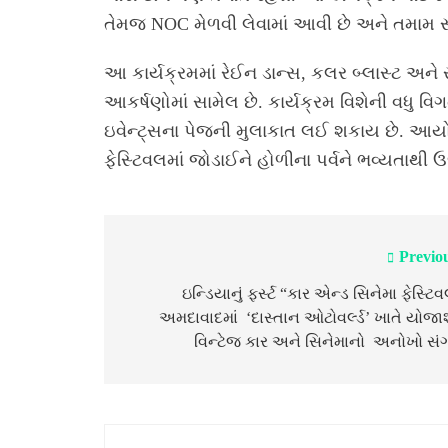
તેમજ NOC મેળવી લેવામાં આવી છે અને તમામ સ
આ કાર્યક્રમમાં રેઈન ડાન્સ, કલર બ્લાસ્ટ અને 
આકર્ષણોમાં સામેલ છે. કાર્યક્રમ વિશેની વધુ વિ
ઇવેન્ટ્સના પેજની મુલાકાત લઈ શકાય છે.
ફેસ્ટિવલમાં જોડાઈને હોળીના પર્વને ભવ્યતાથી ઉ
Previo
Post
navigation
ઇન્ડિયાનું ફર્સ્ટ “કાર એન્ડ સિનેમા ફેસ્ટિ
અમદાવાદમાં ‘દાસ્તાન ઓટોવર્લ્ડ’ ખાતે યોજાશ
વિન્ટેજ કાર અને સિનેમાનો અનોખો સં