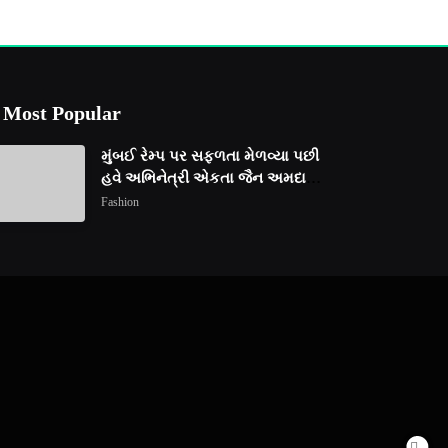
Most Popular
મુંબઈ રેમ્પ પર સફળતા મેળવ્યા પછી
હવે અભિનેત્રી એકતા જૈન અમદાવાદ
ફેશન વીકમાં પોતાની પ્રતિભા
Fashion
પ્રદર્શિત કરશે