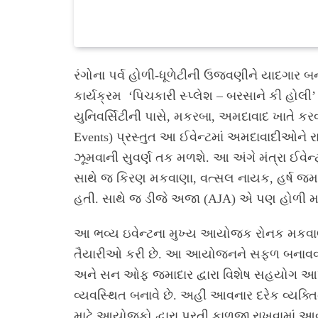
રંગોના પર્વ હોળી-ધૂળેટીની ઉજવણીને યાદગાર
કાર્યક્રમ ‘પિચકારી સ્પ્લેશ – બરસાને કી હોલી
યુનિવર્સિટીની પાસે, મકરબા, અમદાવાદ ખાતે કરવામા
Events) પ્રસ્તુત આ ઈવેન્ટમાં અમદાવાદીઓને રા
ઝૂમવાની સુવર્ણ તક મળશે. આ અંગે મંત્રા ઈવ
સાથે જ કિરણ મકવાણા, વત્સલ નાયક, હર્ષ જ
હતી. સાથે જ ડીજે અજા (AJA) એ પણ હોળી માટે 
આ ભવ્ય ઇવેન્ટના મુખ્ય આયોજક રોનક મકવાણા 
તૈયારીઓ કરી છે. આ આયોજનને સફળ બનાવવા માટે
અને સન ઓફ જમાદાર દ્વારા વિશેષ સહયોગ આપવા
વ્યવસ્થિત બનાવે છે. અહીં આવનાર દરેક વ્યક્
માટે આયોજકો દ્વારા પૂરતી કાળજી રાખવામાં આ