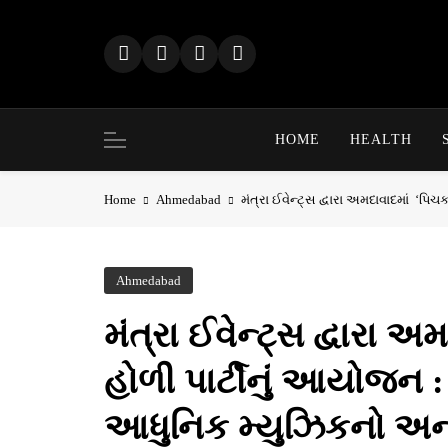
Skip
to
content
HOME
HEALTH
Home
Ahmedabad
મંત્રા ઈવેન્ટ્સ દ્વારા અમદાવાદમાં ‘પ
Ahmedabad
મંત્રા ઈવેન્ટ્સ દ્વારા અ
હોળી પાર્ટીનું આયોજન 
આધુનિક મ્યુઝિકનો અન