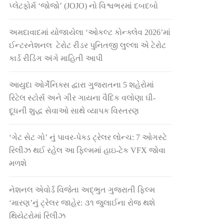
પ્લેટફોર્મ ‘જોજો’ (JOJO) નો વિશ્વભરમાં દબદબો
અમદાવાદમાં યોજાયેલા ‘ઓકલ્ટ કોન્ક્લેવ 2026’માં
ઈન્ટરનેશનલ ટેરોટ રીડર પુનિતજી લુલ્લા એ ટેરોટ
કાર્ડ રીડિંગ અંગે માહિતી આપી
આયુદા ઓર્ગેનિક્સ દ્વારા ગુજરાતના 5 શહેરોમાં
રિટેલ સ્ટોર્સ અને ગીર ગાયના વૈદિક વલોણા ઘી-
દૂધની શુદ્ધ સેવાઓ સાથે વ્યાપક વિસ્તરણ
‘ગેટ સેટ ગો’ નું પાવર-પેક્ડ ટ્રેલર લોન્ચ: 7 ઓગસ્ટે
રિલીઝ થઈ રહેલ આ ફિલ્મમાં હાઇ-ટેક VFX જોવા
મળશે
નેશનલ એવોર્ડ વિજેતા અદ્ભુત ગુજરાતી ફિલ્મ
‘મારણ’નું ટ્રેલર જાહેર: ૩૧ જુલાઈના રોજ થશે
થિયેટરોમાં રિલીઝ