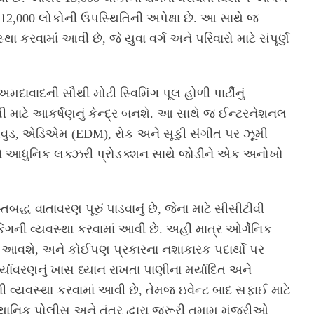
12,000 લોકોની ઉપસ્થિતિની અપેક્ષા છે. આ સાથે જ
ા કરવામાં આવી છે, જે યુવા વર્ગ અને પરિવારો માટે સંપૂર્ણ
દાવાદની સૌથી મોટી સ્વિમિંગ પૂલ હોળી પાર્ટીનું
ી માટે આકર્ષણનું કેન્દ્ર બનશે. આ સાથે જ ઈન્ટરનેશનલ
ીવુડ, એડિએમ (EDM), રોક અને સૂફી સંગીત પર ઝૂમી
ને આધુનિક લક્ઝરી પ્રોડક્શન સાથે જોડીને એક અનોખો
બદ્ધ વાતાવરણ પૂરું પાડવાનું છે, જેના માટે સીસીટીવી
િંગની વ્યવસ્થા કરવામાં આવી છે. અહીં માત્ર ઓર્ગેનિક
ં આવશે, અને કોઈપણ પ્રકારના નશાકારક પદાર્થો પર
ે પર્યાવરણનું ખાસ ધ્યાન રાખતા પાણીના મર્યાદિત અને
ી વ્યવસ્થા કરવામાં આવી છે, તેમજ ઇવેન્ટ બાદ સફાઈ માટે
્થાનિક પોલીસ અને તંત્ર દ્વારા જરૂરી તમામ મંજૂરીઓ