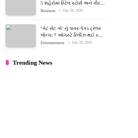
5 શહેરોમાં રિટેલ સ્ટોર્સ અને ગીર
ગાયના વૈદિક વલોણા ઘી-દૂધની શુદ્ધ
July 28, 2026
Business
સેવાઓ સાથે વ્યાપક વિસ્તરણ
‘ગેટ સેટ ગો’ નું પાવર-પેક્ડ ટ્રેલર
લોન્ચ: 7 ઓગસ્ટે રિલીઝ થઈ રહેલ
આ ફિલ્મમાં હાઇ-ટેક VFX જોવા
July 28, 2026
Entertainment
મળશે
Trending News