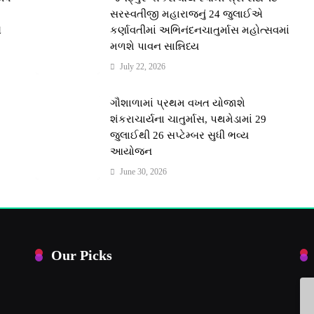
સરસ્વતીજી મહારાજનું 24 જુલાઈએ
ે
કર્ણાવતીમાં અભિનંદનચાતુર્માસ મહોત્સવમાં
મળશે પાવન સાન્નિધ્ય
July 22, 2026
મ
ગૌશાળામાં પ્રથમ વખત યોજાશે
શંકરાચાર્યના ચાતુર્માસ, પથમેડામાં 29
જુલાઈથી 26 સપ્ટેમ્બર સુધી ભવ્ય
આયોજન
June 30, 2026
Our Picks