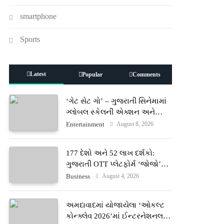
smartphone
Sports
Latest
Popular
Comments
‘ગેટ સેટ ગો’ – ગુજરાતી સિનેમામાં
ગ્લોબલ સ્કેલની એક્શન અને
રોમાંચનો નવો અધ્યાય
August 8, 2026
Entertainment
177 દેશો અને 52 લાખ દર્શકો:
ગુજરાતી OTT પ્લેટફોર્મ ‘જોજો’
(JOJO) નો વિશ્વભરમાં દબદબો
August 4, 2026
Business
અમદાવાદમાં યોજાયેલા ‘ઓકલ્ટ
કોન્ક્લેવ 2026’માં ઈન્ટરનેશનલ