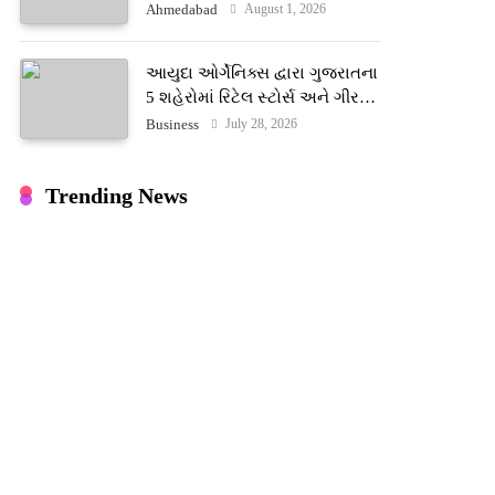
ટેરોટ રીડર પુનિતજી લુલ્લા એ ટેરોટ
August 1, 2026
Ahmedabad
કાર્ડ રીડિંગ અંગે માહિતી આપી
આયુદા ઓર્ગેનિક્સ દ્વારા ગુજરાતના
5 શહેરોમાં રિટેલ સ્ટોર્સ અને ગીર
ગાયના વૈદિક વલોણા ઘી-દૂધની શુદ્ધ
July 28, 2026
Business
સેવાઓ સાથે વ્યાપક વિસ્તરણ
Trending News