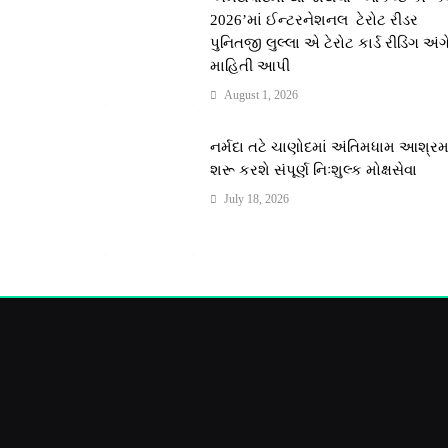
2026’માં ઈન્ટરનેશનલ ટેરોટ રીડર
પુનિતજી લુલ્લા એ ટેરોટ કાર્ડ રીડિંગ અંગ
માહિતી આપી
August 1, 2026
નર્મદા તટે ચાણોદમાં અંતિમધામ આશ્ર
શરૂ કરશે સંપૂર્ણ નિઃશુલ્ક મોક્ષસેવા
July 18, 2026