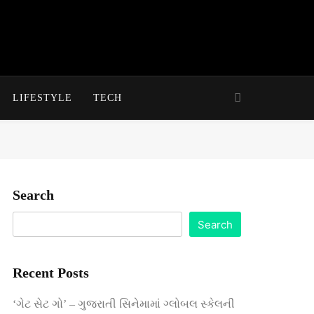
LIFESTYLE
TECH
Search
Search
Recent Posts
‘ગેટ સેટ ગો’ – ગુજરાતી સિનેમામાં ગ્લોબલ સ્કેલની