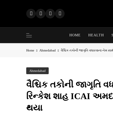
Skip
to
content
HOME
HEALTH
Home
Ahmedabad
વૈશ્ચિક તકોની જાગૃતિ વધારવાના નેમ સા
Ahmedabad
વૈશ્ચિક તકોની જાગૃતિ વ
રિન્કેશ શાહ ICAI અમદા
થયા