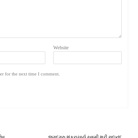
Website
er for the next time I comment.
લેવ
જગદ્ગુરુ શંકરાચાર્ય સ્વામી શ્રી સદાનંદ