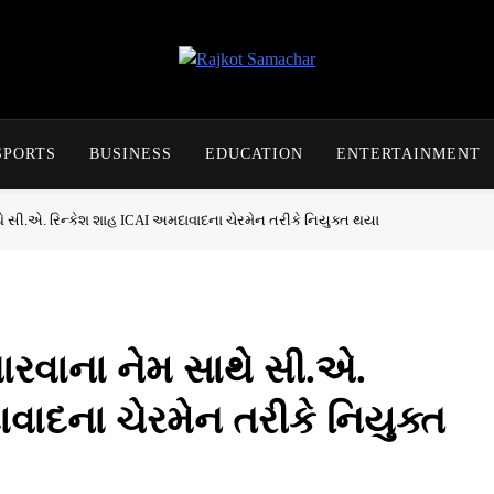
Rajkot Samachar
SPORTS
BUSINESS
EDUCATION
ENTERTAINMENT
થે સી.એ. રિન્કેશ શાહ ICAI અમદાવાદના ચેરમેન તરીકે નિયુક્ત થયા
ધારવાના નેમ સાથે સી.એ.
વાદના ચેરમેન તરીકે નિયુક્ત