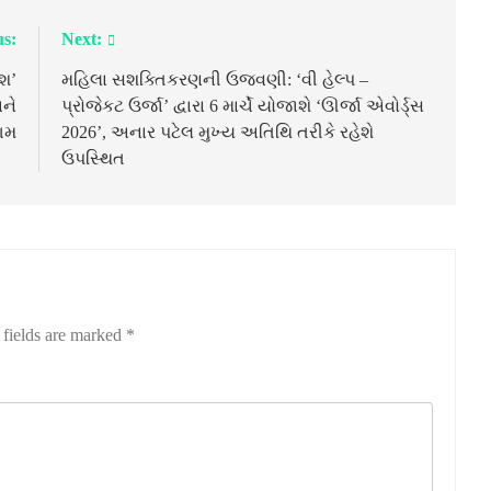
us:
Next:
ેશ’
મહિલા સશક્તિકરણની ઉજવણી: ‘વી હેલ્પ –
અને
પ્રોજેકટ ઉર્જા’ દ્વારા 6 માર્ચે યોજાશે ‘ઊર્જા એવોર્ડ્સ
ગમ
2026’, અનાર પટેલ મુખ્ય અતિથિ તરીકે રહેશે
ઉપસ્થિત
 fields are marked
*