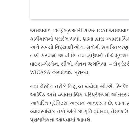
અમદાવાદ, 26 ફેબ્રુઆરી 2026: ICAI અમદાવાદ (W
કાર્યકાળનો પ્રારંભ થયો. શાખા દ્વારા વ્યાવસાયિ
અને સભ્યો વિદ્યાર્થીઓના સર્વાંગી સશક્તિકરણને
નક્કી કરવામાં આવી છે. નવા હોદ્દેદારો નીચે મુ
વાઇસ-ચેરમેન, સીએ. ચેતન જગેતિયા – સેક્રેટ
WICASA અમદાવાદ બ્રાન્ચ
નવા ચેરમેન તરીકે નિયુક્ત થયેલા સી.એ. રિન્કે
આર્થિક અને વ્યાવસાયિક પરિપ્રેક્ષ્યમાં આંતરર
આધારિત પ્રેકિટસ અત્યંત આવશ્યક છે. શાખા દ્વાર
વ્યાવસાયિક તકો અંગે જાગૃતિ વધારવા, તેમજ 
પ્રાથમિકતા આપવામાં આવશે.