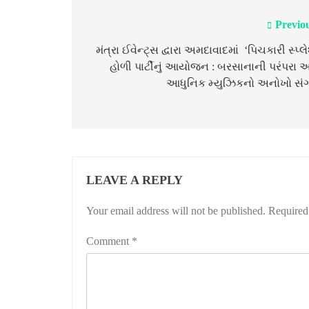
Previo
Post
navigation
મંત્રા ઈવેન્ટ્સ દ્વારા અમદાવાદમાં ‘પિચકારી સ્પ્લ
હોળી પાર્ટીનું આયોજન : બરસાનાની પરંપરા 
આધુનિક મ્યુઝિકનો અનોખો સં
LEAVE A REPLY
Your email address will not be published.
Required
Comment
*