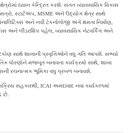
ષેત્રોમાં ધ્યાન કેન્દ્રિત કરશે: સતત વ્યાવસાયિક વિકાસ
ત્રો, સ્ટાર્ટઅપ, MSME અને ઉદ્યોગ ક્ષેત્ર સાથે
નાલિટિક્સ અને નવી ટેકનોલોજી અંગે ક્ષમતા નિર્માણ,
િકાસ અને લીડરશિપ પહેલ, વ્યાવસાયિક નેટવર્કિંગ અને
િકોણ સાથે શાખાની પ્રવૃત્તિઓને વધુ ગતિ આપશે. સભ્યો
તિક ધોરણોને મજબૂત બનાવતા કાર્યક્રમો સાથે, શાખા
ટ્સની રચનાત્મક ભૂમિકા વધુ પ્રબળ બનાવશે.
સક્રિય સહકારથી, ICAI અમદાવાદ નવા કાર્યકાળમાં
 છે.