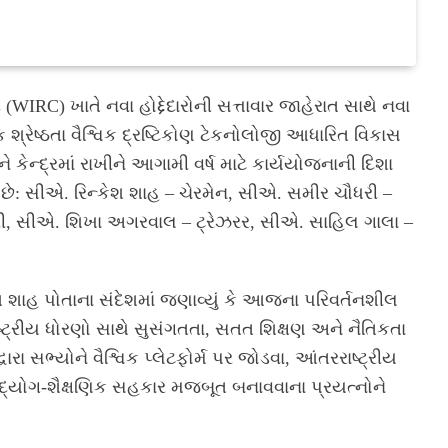
IRC) ખાતે નવા હોદ્દેદારોની સત્તાવાર જાહેરાત સાથે નવા
ક શ્રેષ્ઠતા વૈશ્વિક દ્રષ્ટિકોણ ટેકનોલોજી આધારિત વિકાસ
 કેન્દ્રમાં રાખીને આગામી વર્ષ માટે કાર્યયોજનાની દિશા
જબ છે: સીએ. રિન્કેશ શાહ – ચેરમેન, સીએ. સમીર ચૌધરી –
રી, સીએ. શિખા અગરવાલ – ટ્રેઝરર, સીએ. સાહિલ ગાલા –
શ શાહ પોતાના સંદેશમાં જણાવ્યું કે આજના પરિવર્તનશીલ
ાષ્ટ્રીય ધોરણો સાથે સુસંગતતા, સતત શિક્ષણ અને નૈતિકતા
ા સભ્યોને વૈશ્વિક પ્લેટફોર્મ પર જોડવા, આંતરરાષ્ટ્રીય
ઉદ્યોગ-શૈક્ષણિક સહકાર મજબૂત બનાવવાના પ્રયત્નોને