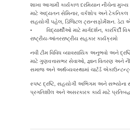
શાખા આગામી કાર્યકાળ દરમિયાન નીચેના મુખ્ય ક્
માટે અદ્યતન સેમિનાર, વર્કશોપ અને ટેકનિકલ સ
સહયોગી પહેલ, ડિજિટલ ટ્રાન્સફોર્મેશન. ડેટા એ
• વિદ્યાર્થીઓ માટે માર્ગદર્શન, કારકિર્દી વ
રાષ્ટ્રીય-આંતરરાષ્ટ્રીય સહકાર કાર્યક્રમો
નવી ટીમ વિવિધ વ્યાવસાયિક અનુભવો અને દ્રષ્ટ
માટે ગુણવત્તાસભર સેવાઓ, જ્ઞાન વિતરણ અને નૈ
સમાજ અને અર્થવ્યવસ્થામાં ચાર્ટર્ડ એકાઉન્ટન્
સ્પષ્ટ દ્રષ્ટિ, સહયોગી અભિગમ અને સભ્યોના 
પ્રગતિશીલ અને અસરકારક કાર્ય માટે પ્રતિબદ્ધ