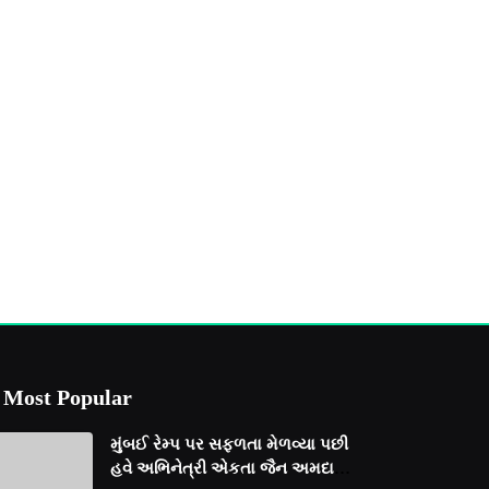
Most Popular
મુંબઈ રેમ્પ પર સફળતા મેળવ્યા પછી
હવે અભિનેત્રી એકતા જૈન અમદાવાદ