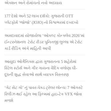
એક્શન અને રોમાંચનો નવો અધ્યાય
177 દેશો અને 52 લાખ દર્શકો: ગુજરાતી OTT
પ્લેટફોર્મ ‘જોજો’ (JOJO) નો વિશ્વભરમાં દબદબો
અમદાવાદમાં યોજાયેલા ‘ઓકલ્ટ કોન્ક્લેવ 2026’માં
ઈન્ટરનેશનલ ટેરોટ રીડર પુનિતજી લુલ્લા એ ટેરોટ
કાર્ડ રીડિંગ અંગે માહિતી આપી
આયુદા ઓર્ગેનિક્સ દ્વારા ગુજરાતના 5 શહેરોમાં
રિટેલ સ્ટોર્સ અને ગીર ગાયના વૈદિક વલોણા ઘી-
દૂધની શુદ્ધ સેવાઓ સાથે વ્યાપક વિસ્તરણ
‘ગેટ સેટ ગો’ નું પાવર-પેક્ડ ટ્રેલર લોન્ચ: 7 ઓગસ્ટે
રિલીઝ થઈ રહેલ આ ફિલ્મમાં હાઇ-ટેક VFX જોવા
મળશે