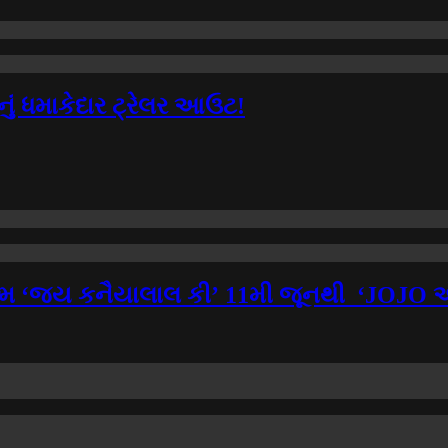
ું ધમાકેદાર ટ્રેલર આઉટ!
િલ્મ ‘જય કનૈયાલાલ કી’ 11મી જૂનથી ‘JOJO એપ