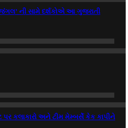
ધ જંગલ’ ની સામે દર્શકોએ આ ગુજરાતી
ટ પર કલાકારો અને ટીમ મેમ્બર્સે કેક કાપીને