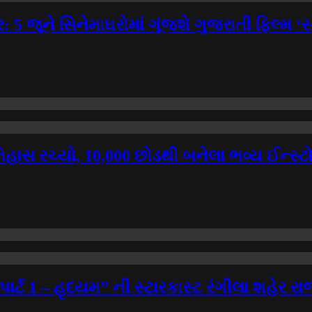
5 જૂને સિનેમાઘરોમાં ગૂંજશે ગુજરાતી ફિલ્મ 
િહાસ રચ્યો, 10,000 છોડથી બનેલા ભવ્ય ઈન્સ્ટોલે
મ પાર્ટ 1 – હૃદયમ” ની સ્ટારકાસ્ટ રંગીલા શહેર