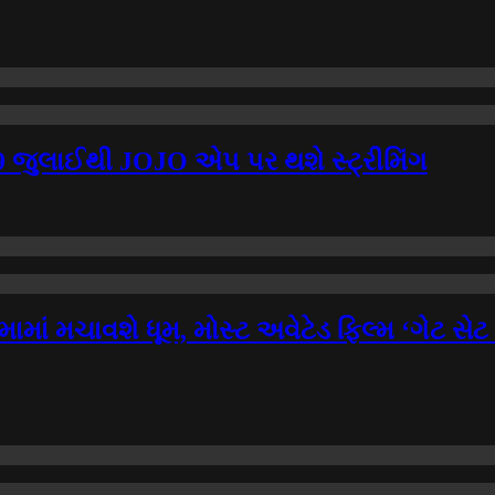
ં 9 જુલાઈથી JOJO એપ પર થશે સ્ટ્રીમિંગ
મામાં મચાવશે ધૂમ, મોસ્ટ અવેટેડ ફિલ્મ ‘ગેટ સે