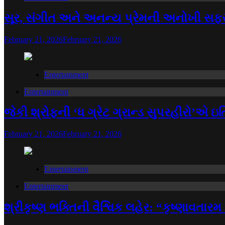
સૂર, સંગીત અને અનન્ય પ્રેમની અનોખી સફર: 
February 21, 2026
February 21, 2026
Entertainment
Entertainment
જેકી શ્રોફની ‘ધ ગ્રેટ ગ્રાન્ડ સુપરહીરો’એ ઇત
February 21, 2026
February 21, 2026
Entertainment
Entertainment
શ્રીકૃષ્ણ ભક્તિની વૈશ્વિક લહેર: “કૃષ્ણાવતાર