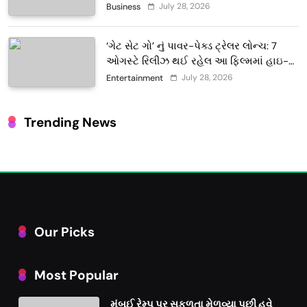
દૂધની શુદ્ધ સેવાઓ સાથે વ્યાપક વિસ્તરણ
July 28, 2026
Business
‘ગેટ સેટ ગો’ નું પાવર-પેક્ડ ટ્રેલર લોન્ચ: 7
ઓગસ્ટે રિલીઝ થઈ રહેલ આ ફિલ્મમાં હાઇ-
ટેક VFX જોવા મળશે
July 28, 2026
Entertainment
Trending News
Our Picks
Most Popular
મુંબઈ રેમ્પ પર સફળતા મેળવ્યા પછી હવે