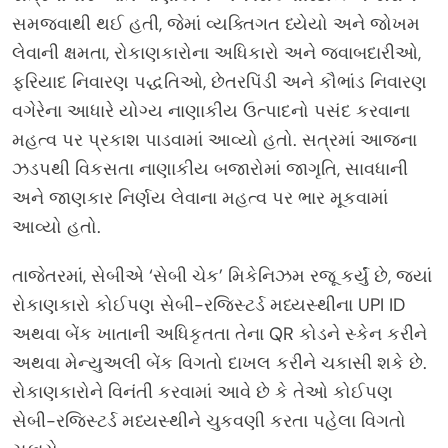
સમજવાથી થઈ હતી, જેમાં વ્યક્તિગત ધ્યેયો અને જોખમ
લેવાની ક્ષમતા, રોકાણકારોના અધિકારો અને જવાબદારીઓ,
ફરિયાદ નિવારણ પદ્ધતિઓ, છેતરપિંડી અને કૌભાંડ નિવારણ
વગેરેના આધારે યોગ્ય નાણાકીય ઉત્પાદનો પસંદ કરવાના
મહત્વ પર પ્રકાશ પાડવામાં આવ્યો હતો. સત્રમાં આજના
ઝડપથી વિકસતા નાણાકીય બજારોમાં જાગૃતિ, સાવધાની
અને જાણકાર નિર્ણય લેવાના મહત્વ પર ભાર મૂકવામાં
આવ્યો હતો.
તાજેતરમાં, સેબીએ ‘સેબી ચેક’ મિકેનિઝમ રજૂ કર્યું છે, જ્યાં
રોકાણકારો કોઈપણ સેબી-રજિસ્ટર્ડ મધ્યસ્થીના UPI ID
અથવા બેંક ખાતાની અધિકૃતતા તેના QR કોડને સ્કેન કરીને
અથવા મેન્યુઅલી બેંક વિગતો દાખલ કરીને ચકાસી શકે છે.
રોકાણકારોને વિનંતી કરવામાં આવે છે કે તેઓ કોઈપણ
સેબી-રજિસ્ટર્ડ મધ્યસ્થીને ચુકવણી કરતા પહેલા વિગતો