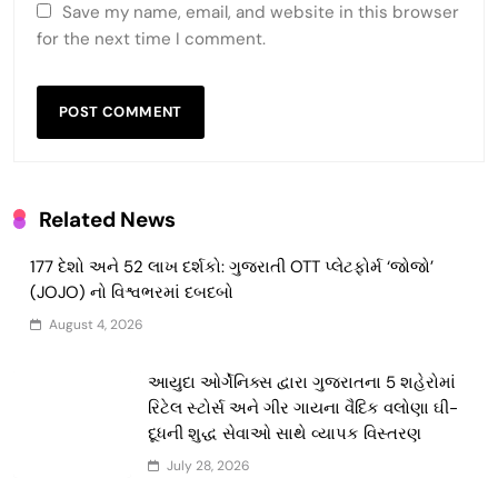
Save my name, email, and website in this browser
for the next time I comment.
Related News
177 દેશો અને 52 લાખ દર્શકો: ગુજરાતી OTT પ્લેટફોર્મ ‘જોજો’
(JOJO) નો વિશ્વભરમાં દબદબો
August 4, 2026
આયુદા ઓર્ગેનિક્સ દ્વારા ગુજરાતના 5 શહેરોમાં
રિટેલ સ્ટોર્સ અને ગીર ગાયના વૈદિક વલોણા ઘી-
દૂધની શુદ્ધ સેવાઓ સાથે વ્યાપક વિસ્તરણ
July 28, 2026