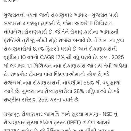
ચકાસે.
ગુજરાતનો વધતો જતો રોકાણકાર આધાર- ગુજરાત પાસે
બજારમાં મજબૂત હાજરી છે, જેમાં આશરે 11 મિલિયન
નોંધાયેલા રોકાણકારો છે, જે તેને રોકાણકારોના આધારની
દ્રષ્ટિએ ત્રીજું સૌથી મોટું રાજ્ય બનાવે છે. તે ભારતના કુલ
રોકાણકારોમાં 8.7% હિસ્સો ધરાવે છે અને રોકાણકારોની
વૃદ્ધિમાં 10 વર્ષનો CAGR 17% થી વધુ ધરાવે છે. ફક્ત 2025
માં લગભગ 1.1 મિલિયન નવા રોકાણકારો જોડાય તેવી અપેક્ષા
છે. રાજકોટ ટોચના પાંચ જિલ્લાઓમાંનો એક છે, જે
રાજ્યમાં નવા રોકાણકારોની નોંધણીમાં 55% થી વધુ ફાળો
આપે છે. ગુજરાતના રોકાણકારોમાં 28% મહિલાઓ છે, જે
રાષ્ટ્રીય સરેરાશ 25% કરતા વધારે છે.
મજબૂત રોકાણકાર જાગૃતિ અને સુરક્ષા માળખું- NSE નું
રોકાણકાર સુરક્ષા ભંડોળ ટ્રસ્ટ (IPFT) ભંડોળ આશરે
₹2,754 કરોડ છે, જે વૈશ્વિક સ્તરે આવા સૌથી મજબૂત