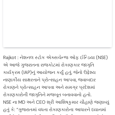
Rajkot : નેશનલ સ્ટોક એક્સચેન્જ ઓફ ઈન્ડિયા (NSE)
એ આજે ગુજરાતના રાજકોટમાં રોકાણકાર જાગૃતિ
કાર્યક્રમ (IAP)નું આયોજન કર્યું હતું, જેનો ઉદ્દેશ્ય
નાણાકીય સાક્ષરતાને પ્રોત્સાહન આપવા, જવાબદાર
રોકાણને પ્રોત્સાહન આપવા અને સમગ્ર પ્રદેશમાં
રોકાણકારોની જાગૃતિને મજબૂત બનાવવાનો હતો.
NSE ના MD અને CEO શ્રી આશિષકુમાર ચૌહાણે જણાવ્યું
હતું કે: “ગુજરાતમાં વધતા રોકાણકારોના આધારને ધ્યાનમાં