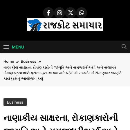
Skip
to
content
Rajkot Samachar
MENU
Home
Business
નાણાકીય સાક્ષરતા, રોકાણકારોની જાગૃતિ અને સમજદારીભર્યા અને સલામત
રોકાણ પ્રથાઓને પ્રોત્સાહન આપવા માટે NSE એ રાજકોટમાં રોકાણકાર જાગૃતિ
કાર્યક્રમનું આયોજન કર્યું
Business
નાણાકીય સાક્ષરતા, રોકાણકારોની