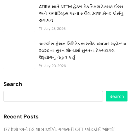
ATIRA ખાતે NTTM હેઠળ ટેકનિકલ ટેક્સટાઈલ્સ
અને કમ્પોઝિટ્સ પરના સ્કીલ ડેવલપમેન્ટ કોર્સનું
સમાપન
July 23, 2026
અજમેરા ફેશન લિમિટેડ ભારતીય વ્યાપાર મહોત્સવ
૨૦૨૬ ના સુરત લોન્ચમાં સુરતના ટેક્સટાઇલ
ઉદ્યોગનું નેતૃત્વ કર્યું
July 20, 2026
Search
Search
Recent Posts
177 દેશો અને 52 લાખ દર્શકો: ગુજરાતી OTT પ્લેટફોર્મ ‘જોજો’