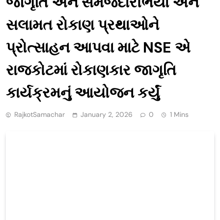
જાગૃતિ અને સમજદારીભર્યા અને
સલામત રોકાણ પ્રથાઓને
પ્રોત્સાહન આપવા માટે NSE એ
રાજકોટમાં રોકાણકાર જાગૃતિ
કાર્યક્રમનું આયોજન કર્યું
RajkotSamachar
January 2, 2026
0
1 Mins