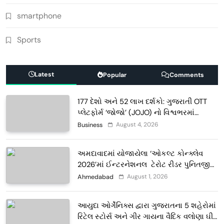
smartphone
Sports
Latest
Popular
Comments
177 દેશો અને 52 લાખ દર્શકો: ગુજરાતી OTT
પ્લેટફોર્મ ‘જોજો’ (JOJO) નો વિશ્વભરમાં
દબદબો
August 4, 2026
Business
અમદાવાદમાં યોજાયેલા ‘ઓકલ્ટ કોન્ક્લેવ
2026’માં ઈન્ટરનેશનલ ટેરોટ રીડર પુનિતજી
લુલ્લા એ ટેરોટ કાર્ડ રીડિંગ અંગે માહિતી આપી
August 1, 2026
Ahmedabad
આયુદા ઓર્ગેનિક્સ દ્વારા ગુજરાતના 5 શહેરોમાં
રિટેલ સ્ટોર્સ અને ગીર ગાયના વૈદિક વલોણા ઘી-