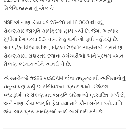
મિકેનિઝમ્સમાંનું એક છે.
NSE એ નાણાકીય વર્ષ 25-26 માં 16,000 થી વધુ
રોકાણકાર જાગૃતિ કાર્યક્રમો હાથ ધર્યા છે, જેમાં અત્યાર
સુધીમાં દેશભરમાં 8.3 લાખ સહભાગીઓ સુધી પહોંચ્યું છે.
આ પહેલ વિદ્યાર્થીઓ, મહિલા ઉદ્યોગસાહસિકો, ગ્રામીણ
રોકાણકારો, સશસ્ત્ર દળોના કર્મચારીઓ અને પ્રથમ વખત
રોકાણ કરનારાઓને આવરી લે છે.
એક્સચેન્જે #SEBIvsSCAM જેવા રાષ્ટ્રવ્યાપી અભિયાનોનું
નેતૃત્વ પણ કર્યું છે, ટેલિવિઝન, પ્રિન્ટ અને ડિજિટલ
પ્લેટફોર્મ પર રોકાણકાર જાગૃતિ સંદેશાઓ પ્રસારિત કર્યા છે,
અને નાણાકીય જાગૃતિ ફેલાવવા માટે કૌન બનેગા કરોડપતિ
જેવા લોકપ્રિય કાર્યક્રમો સાથે ભાગીદારી કરી છે.