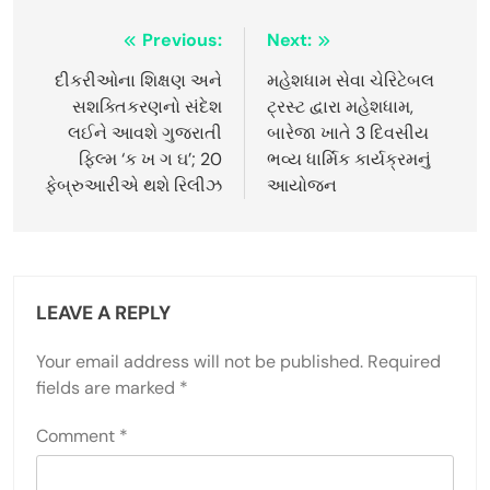
Post
Previous:
Next:
navigation
દીકરીઓના શિક્ષણ અને
મહેશધામ સેવા ચેરિટેબલ
સશક્તિકરણનો સંદેશ
ટ્રસ્ટ દ્વારા મહેશધામ,
લઈને આવશે ગુજરાતી
બારેજા ખાતે 3 દિવસીય
ફિલ્મ ‘ક ખ ગ ઘ’; 20
ભવ્ય ધાર્મિક કાર્યક્રમનું
ફેબ્રુઆરીએ થશે રિલીઝ
આયોજન
LEAVE A REPLY
Your email address will not be published.
Required
fields are marked
*
Comment
*