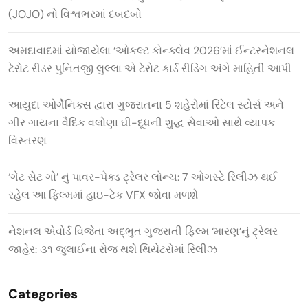
(JOJO) નો વિશ્વભરમાં દબદબો
અમદાવાદમાં યોજાયેલા ‘ઓકલ્ટ કોન્ક્લેવ 2026’માં ઈન્ટરનેશનલ
ટેરોટ રીડર પુનિતજી લુલ્લા એ ટેરોટ કાર્ડ રીડિંગ અંગે માહિતી આપી
આયુદા ઓર્ગેનિક્સ દ્વારા ગુજરાતના 5 શહેરોમાં રિટેલ સ્ટોર્સ અને
ગીર ગાયના વૈદિક વલોણા ઘી-દૂધની શુદ્ધ સેવાઓ સાથે વ્યાપક
વિસ્તરણ
‘ગેટ સેટ ગો’ નું પાવર-પેક્ડ ટ્રેલર લોન્ચ: 7 ઓગસ્ટે રિલીઝ થઈ
રહેલ આ ફિલ્મમાં હાઇ-ટેક VFX જોવા મળશે
નેશનલ એવોર્ડ વિજેતા અદ્ભુત ગુજરાતી ફિલ્મ ‘મારણ’નું ટ્રેલર
જાહેર: ૩૧ જુલાઈના રોજ થશે થિયેટરોમાં રિલીઝ
Categories