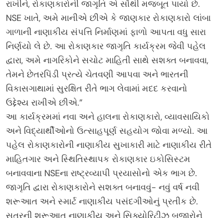
રાખીને, રોકાણકારોની જાગૃતિ એ સૌથી મજબૂત પાયો છે.
NSE ખાતે, અમે માનીએ છીએ કે જાણકાર રોકાણકારો લાંબા
ગાળાની નાણાકીય સંપત્તિ નિર્માણમાં ફાળો આપતા વધુ સારા
નિર્ણયો લે છે. આ રોકાણકાર જાગૃતિ કાર્યક્રમ જેવી પહેલ
દ્વારા, અમે નાગરિકોને સચોટ માહિતી સાથે સશક્ત બનાવવા,
તેમને છેતરપિંડી પ્રત્યે ચેતવણી આપવા અને ભારતની
વિકાસગાથામાં સુરક્ષિત રીતે ભાગ લેવામાં મદદ કરવાનો
ઉદ્દેશ્ય રાખીએ છીએ.”
આ કાર્યક્રમમાં નવા અને હાલના રોકાણકારો, વ્યાવસાયિકો
અને વિદ્યાર્થીઓનો ઉત્સાહપૂર્ણ સહયોગ જોવા મળ્યો. આ
પહેલ રોકાણકારોની નાણાકીય સુખાકારી માટે નાણાકીય રીતે
માહિતગાર અને સ્થિતિસ્થાપક રોકાણકાર ઇકોસિસ્ટમ
બનાવવાના NSEના રાષ્ટ્રવ્યાપી પ્રયાસોનો એક ભાગ છે.
જાગૃતિ દ્વારા રોકાણકારોને સશક્ત બનાવવું- નવું વર્ષ નવી
શરૂઆત અને સ્માર્ટ નાણાકીય પસંદગીઓનું પ્રતીક છે.
સત્રની શરૂઆત નાણાકીય અને સિક્યોરિટીઝ બજારોને