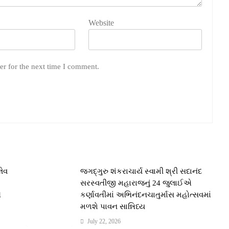
Website
er for the next time I comment.
લેવ
જગદ્ગુરુ શંકરાચાર્ય સ્વામી શ્રી સદાનંદ
સરસ્વતીજી મહારાજનું 24 જુલાઈએ
ે
કર્ણાવતીમાં અભિનંદનચાતુર્માસ મહોત્સવમાં
મળશે પાવન સાન્નિધ્ય
July 22, 2026