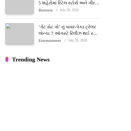
5 શહેરોમાં રિટેલ સ્ટોર્સ અને ગીર
ગાયના વૈદિક વલોણા ઘી-દૂધની શુદ્ધ
July 28, 2026
Business
સેવાઓ સાથે વ્યાપક વિસ્તરણ
‘ગેટ સેટ ગો’ નું પાવર-પેક્ડ ટ્રેલર
લોન્ચ: 7 ઓગસ્ટે રિલીઝ થઈ રહેલ
આ ફિલ્મમાં હાઇ-ટેક VFX જોવા
July 28, 2026
Entertainment
મળશે
Trending News