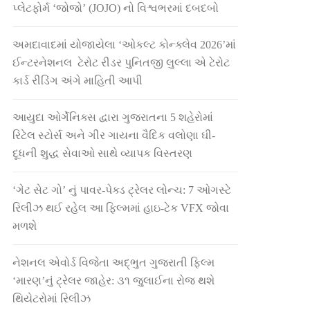
પ્લેટફોર્મ ‘જોજો’ (JOJO) નો વિશ્વભરમાં દબદબો
અમદાવાદમાં યોજાયેલા ‘ઓકલ્ટ કોન્ક્લેવ 2026’માં
ઈન્ટરનેશનલ ટેરોટ રીડર પુનિતજી લુલ્લા એ ટેરોટ
કાર્ડ રીડિંગ અંગે માહિતી આપી
આયુદા ઓર્ગેનિક્સ દ્વારા ગુજરાતના 5 શહેરોમાં
રિટેલ સ્ટોર્સ અને ગીર ગાયના વૈદિક વલોણા ઘી-
દૂધની શુદ્ધ સેવાઓ સાથે વ્યાપક વિસ્તરણ
‘ગેટ સેટ ગો’ નું પાવર-પેક્ડ ટ્રેલર લોન્ચ: 7 ઓગસ્ટે
રિલીઝ થઈ રહેલ આ ફિલ્મમાં હાઇ-ટેક VFX જોવા
મળશે
નેશનલ એવોર્ડ વિજેતા અદ્ભુત ગુજરાતી ફિલ્મ
‘મારણ’નું ટ્રેલર જાહેર: ૩૧ જુલાઈના રોજ થશે
થિયેટરોમાં રિલીઝ