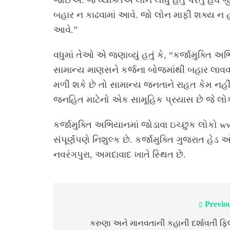
જોઈએ. જે વ્યક્તિએ લોન લીધું હતું પરંતુ હવે જ
બહાર ન કાઢવામાં આવે. જો લોન માફી શક્ય ન 
આવે.”
વધુમાં તેઓ એ જણાવ્યું હતું કે, “કર્જામુક્ત
સામાન્ય માણસને કર્જના બોજમાંથી બહાર લાવવ
મળી શકે છે તો સામાન્ય જનતાને રાહત કેમ ન
જનહિત માટેનો એક સામૂહિક પ્રયાસ છે જે લોકોન
કર્જામુક્તિ અભિયાનમાં જોડાવા ઇચ્છુક લોકો w
સંપૂર્ણપણે નિશુલ્ક છે. કર્જામુક્તિ ગુજરાત હેડ
નવરંગપુરા, અમદાવાદ ખાતે સ્થિત છે.
Previo
Post
navigation
કરુણા અને માનવતાની કહાની દર્શાવતી ફિ