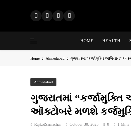
Skip
to
content
HOME
HEALTH
Home
Ahmedabad
ગુજરાતમાં “કર્જામુક્તિ અભિયાન” અંતર્
Ahmedabad
ગુજરાતમાં “કર્જામુક્ત
ઑક્ટોબરે મળશે કર્જમુક્
RajkotSamachar
October 30, 2025
0
1 Mins