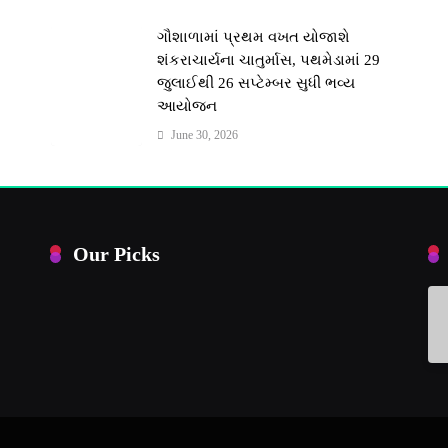
મ
ગૌશાળામાં પ્રથમ વખત યોજાશે
શંકરાચાર્યના ચાતુર્માસ, પથમેડામાં 29
જુલાઈથી 26 સપ્ટેમ્બર સુધી ભવ્ય
આયોજન
June 30, 2026
Our Picks