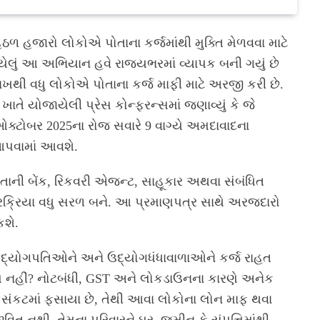
ેઠળ હજારો લોકોએ પોતાના કર્જમાંથી મુક્તિ મેળવવા માટે
ેલું આ અભિયાન હવે રાજ્યભરમાં વ્યાપક બની ગયું છે
ખથી વધુ લોકોએ પોતાના કર્જ માફી માટે અરજી કરી છે.
ોજાયેલી પ્રેસ કોન્ફરન્સમાં જણાવ્યું કે જે
31 ઓક્ટોબર 2025ના રોજ સવારે 9 વાગ્યે અમદાવાદના
 આપવામાં આવશે.
ોતાની બેંક, રિકવરી એજન્ટ, સાહૂકાર અથવા સંબંધિત
્રક્રિયા વધુ સરળ બને. આ પ્રમાણપત્ર સાથે અરજદારો
કશે.
 ઉદ્યોગપતિઓને અને ઉદ્યોગધંધાવાળાઓને કર્જ રાહત
કેમ નહીં? નોટબંધી, GST અને લોકડાઉનના કારણે અનેક
 સંકટમાં ફસાયા છે, તેથી આવા લોકોના લોન માફ થવા