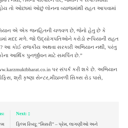
ીવિત નથી, તેમના પરિવારને ઘર, જમીન કે સંપત્તિમાંથી
હોય તો ઓછામાં ઓછું લોનના વ્યાજમાંથી રાહત આપવામાં
િ અભિયાન એ એક જનહિતની ચળવળ છે, જેનો હેતુ છે કે
ામાં મદદ મળે. જો ઉદ્યોગપતિઓને કરોડો રૂપિયાની રાહત
હીં? આ કોઈ રાજકીય અથવા સરકારી અભિયાન નથી, પરંતુ
ા આર્થિક પુનર્જીવન માટે સમર્પિત છે.”
ww.karzmuktbharat.co.in પર સંપર્ક કરી શકે છે. અભિયાન
 ઓફિસ, શ્રી કૃષ્ણા સેન્ટર,મીઠાખળી સિક્સ રોડ પાસે,
us:
Next:
લ્મ
ફિલ્મ રિવ્યૂ: “મિસરી” – પ્રેમ, લાગણીઓ અને