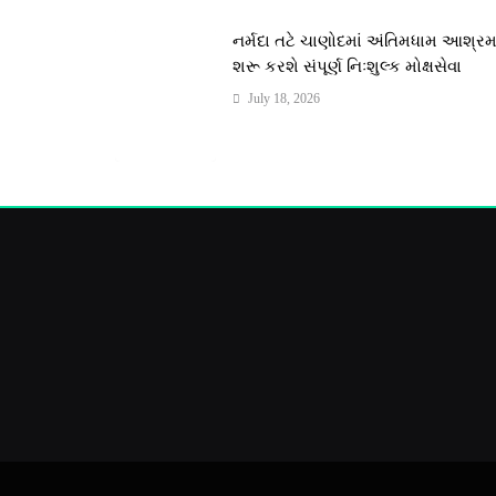
નર્મદા તટે ચાણોદમાં અંતિમધામ આશ્ર
શરૂ કરશે સંપૂર્ણ નિઃશુલ્ક મોક્ષસેવા
July 18, 2026