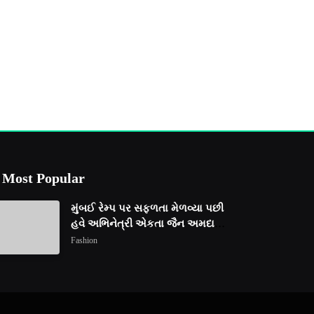
Most Popular
મુંબઈ રેમ્પ પર સફળતા મેળવ્યા પછી
હવે અભિનેત્રી એકતા જૈન અમદાવાદ
ફેશન વીકમાં પોતાની પ્રતિભા
Fashion
પ્રદર્શિત કરશે