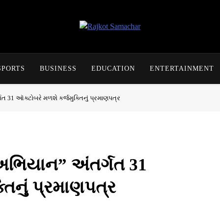
Rajkot Samachar
SPORTS
BUSINESS
EDUCATION
ENTERTAINMENT
ગત 31 ઑક્ટોબરે મળશે કર્જમુક્તિનું પ્રમાણપત્ર
િ અભિયાન” અંતર્ગત 31
તિનું પ્રમાણપત્ર