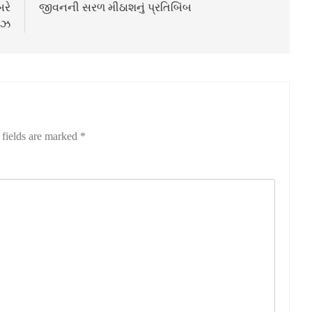
બરે
જીવનની સરળ મીઠાશનું પ્રતિબિંબ
લીઝ
 fields are marked
*