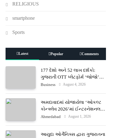
RELIGIOUS
smartphone
Sports
Latest
Popular
Comments
177 દેશો અને 52 લાખ દર્શકો:
ગુજરાતી OTT પ્લેટફોર્મ ‘જોજો’
(JOJO) નો વિશ્વભરમાં દબદબો
August 4, 2026
Business
અમદાવાદમાં યોજાયેલા ‘ઓકલ્ટ
કોન્ક્લેવ 2026’માં ઈન્ટરનેશનલ
ટેરોટ રીડર પુનિતજી લુલ્લા એ ટેરોટ
August 1, 2026
Ahmedabad
કાર્ડ રીડિંગ અંગે માહિતી આપી
આયુદા ઓર્ગેનિક્સ દ્વારા ગુજરાતના