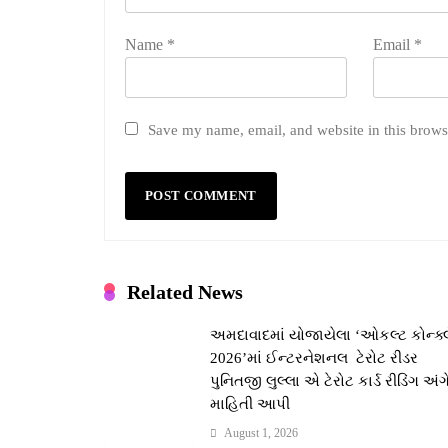
Name
*
Email
*
Save my name, email, and website in this brows
Related News
અમદાવાદમાં યોજાયેલા ‘ઓકલ્ટ કોન્ક્
2026’માં ઈન્ટરનેશનલ ટેરોટ રીડર
પુનિતજી લુલ્લા એ ટેરોટ કાર્ડ રીડિંગ અંગ
માહિતી આપી
August 1, 2026