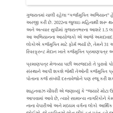
ગુજરાતમાં ચાલી રહેલા “કર્જામુક્તિ અભિયાન” હ
અરજી કરી છે. 2022ના જુલાઇ મહિનાથી શરૂ થય
અને અત્યાર સુધીમાં ગુજરાતભરના આશરે 1.5 લા
આ અભિયાનના આયોજકો એ આજે અમદાવાદ ખાતે ય
લોકોએ કર્જમુક્તિ માટે ફોર્મ ભર્યા છે, તેમને 
રિવરફ્રન્ટ મેદાન ખાતે કર્જમુક્તિ પ્રમાણપત્ર
પ્રમાણપત્ર મેળવ્યા પછી અરજદારો તે પુરાવો પ
સંસ્થાને આપી શકશે જેથી તેઓની કર્જમુક્તિ પ
પોતાના કર્જ સંબંધી દસ્તાવેજોને પણ રજૂ કરી શ
શાહનવાઝ ચૌધરી એ જણાવ્યું કે “જ્યારે મોટા
આપવામાં આવે છે, ત્યારે સામાન્ય નાગરિકોને 
નાના વેપારીઓ અને મધ્યમ વર્ગના લોકો આર્થિક