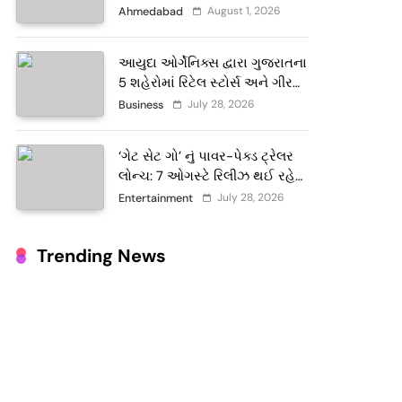
ટેરોટ રીડર પુનિતજી લુલ્લા એ ટેરોટ
August 1, 2026
Ahmedabad
કાર્ડ રીડિંગ અંગે માહિતી આપી
આયુદા ઓર્ગેનિક્સ દ્વારા ગુજરાતના
5 શહેરોમાં રિટેલ સ્ટોર્સ અને ગીર
ગાયના વૈદિક વલોણા ઘી-દૂધની શુદ્ધ
July 28, 2026
Business
સેવાઓ સાથે વ્યાપક વિસ્તરણ
‘ગેટ સેટ ગો’ નું પાવર-પેક્ડ ટ્રેલર
લોન્ચ: 7 ઓગસ્ટે રિલીઝ થઈ રહેલ
આ ફિલ્મમાં હાઇ-ટેક VFX જોવા
July 28, 2026
Entertainment
મળશે
Trending News