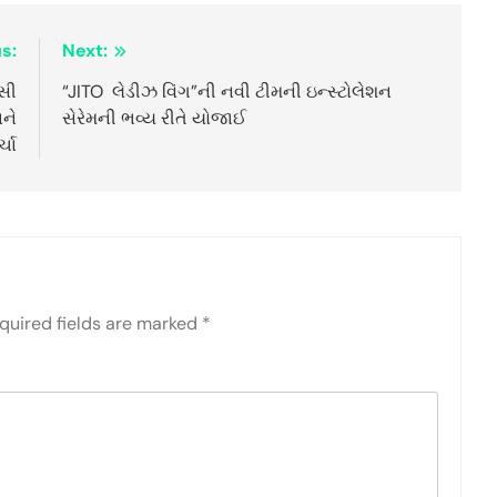
s:
Next:
સી
“JITO લેડીઝ વિંગ”ની નવી ટીમની ઇન્સ્ટોલેશન
અને
સેરેમની ભવ્ય રીતે યોજાઈ
્ચા
quired fields are marked
*