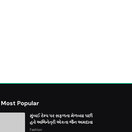
Most Popular
મુંબઈ રેમ્પ પર સફળતા મેળવ્યા પછી
હવે અભિનેત્રી એકતા જૈન અમદાવાદ
ફેશન વીકમાં પોતાની પ્રતિભા પ્રદર્શિત
Fashion