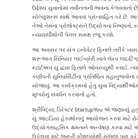
ઉદ્દેશ્ય યુવાનોમાં નવીનતાની ભાવના કેળવવાનો
સોલ્યુશન્સ સાથે આવવા પ્રોત્સાહિત કરે છે. આ 
તેઓ તેમના પ્રોજેક્ટ્સને ઉદ્યોગના નિષ્ણાતો, સ
ન્યાયાધીશોની પેનલ સમક્ષ રજૂ કરશે.
આ અવસર પર યંગ ઇનોવેટર ફિનાલે તરીકે ખાસ કા
શરૂઆત સિનિયર લાઈબ્રેરી ખાતે લેમ્પ લાઇટિંગ, 
સ્ટાર્ટઅપ યુ દ્વારા ફિનાલે ઓવરવ્યુથી કરાઈ. 
કર્ણાવતી યુનિવર્સિટીના પ્રતિષ્ઠિત મહાનુભાવો
યોજાયું. આ કાર્યક્રમનો હેતુ યુવા વિદ્યાર્થ
મૂલ્યોનું સંવર્ધન કરવાનો હતો.
શ્રીવિદ્યા, ડિરેક્ટર StartupYou એ જણાવ્યું હત
યુ આઇડિયા હેકાથોનનું આયોજન કરવા માટે રોમા
ઉદ્યોગસાહસિક ક્ષમતાને અન્વેષણ કરવા માટે એક 
ઉકેલવા માટે જરૂરી કૌશલ્યોથી સજ્જ પણ કરે 