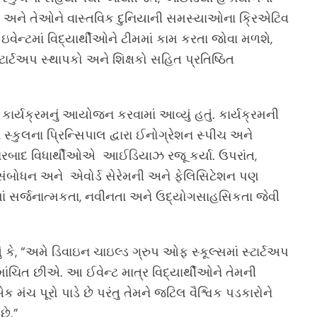
 છે અને તેઓને વાસ્તવિક દુનિયાની સમસ્યાઓના ક્રિએટિવ
ઇવેન્ટમાં વિદ્યાર્થીઓને ટીમમાં કામ કરતા જોવા મળશે,
્ટાર્ટઅપ સ્થાપકો અને શિક્ષકો સહિત પ્રતિષ્ઠિત
ર્યક્રમનું આયોજન કરવામાં આવ્યું હતું. કાર્યક્રમની
સ્કુલના પ્રિન્સિપાલ દ્વારા ઈનોગ્રેશન સ્પીચ અને
ત્યારબાદ વિધાર્થીઓએ આઈડિયાઝ રજૂ કર્યા. ઉપરાંત,
ના સંબોધન અને એવોર્ડ સેરેમની અને ફેલિસિટેશન પણ
ીઓમાં સર્જનાત્મકતા, નવીનતા અને ઉદ્યોગસાહસિકતા જેવી
ું કે, “અમે ડિવાઇન ચાઇલ્ડ ગ્રુપ ઓફ સ્કૂલ્સમાં સ્ટાર્ટઅપ
ંચિત છીએ. આ ઈવેન્ટ માત્ર વિદ્યાર્થીઓને તેમની
મંચ પૂરો પાડે છે પરંતુ તેમને જટિલ વૈશ્વિક પડકારોને
છે.”