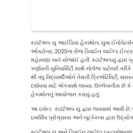
સ્ટાર્ટઅપ યુ આઈડિયા હેકાથોન, યુવા ઈનોવેટર્સન
ઓક્ટોબર, 2025ના રોજ ડિવાઈન ચાઈલ્ડ ઈન્ટરન
મહેસાણા ખાતે યોજાઈ હતી. સ્ટાર્ટઅપયુ દ્વારા પ્
કર્ણાવતી યુનિવર્સિટી સાથે નોલેજ પાર્ટનર્સ 
થી વધુ વિદ્યાર્થીઓને તેમની ક્રિએટિવિટી, સ
દર્શાવવા માટે એકસાથે લાવ્યા. ઉલ્લેખનીય છે કે 
હેકાથોનનું આયોજન કરાયું હતું.
આ ઇવેન્ટ સ્ટાર્ટઅપ યુ દ્વારા લાવવામાં આવી 
ઇમર્સિવ પ્રોગ્રામ્સ અને બૂટકેમ્પ્સ દ્વારા ઉદ્
સ્ટાર્ટઅપ યૂ અને ડિવાઈન ચાઈલ્ડ ઇન્ટરને