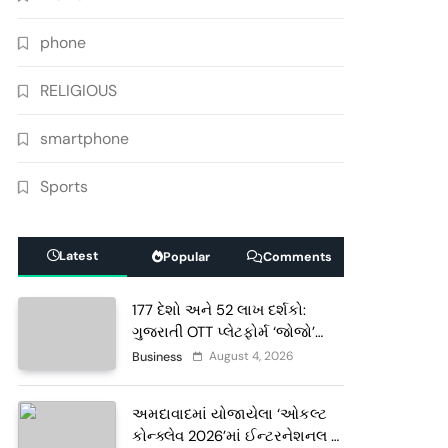
phone
RELIGIOUS
smartphone
Sports
Latest
Popular
Comments
177 દેશો અને 52 લાખ દર્શકો:
ગુજરાતી OTT પ્લેટફોર્મ ‘જોજો’
(JOJO) નો વિશ્વભરમાં દબદબો
August 4, 2026
Business
અમદાવાદમાં યોજાયેલા ‘ઓકલ્ટ
કોન્ક્લેવ 2026’માં ઈન્ટરનેશનલ