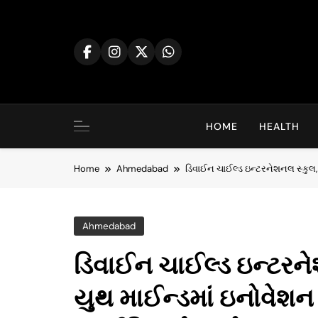
Skip
to
content
HOME
HEALTH
Home
Ahmedabad
ડિવાઈન ચાઈલ્ડ ઇન્ટરનેશનલ સ્કુલ,
Ahmedabad
ડિવાઈન ચાઈલ્ડ ઇન્ટરન
યુથ માઈન્ડમાં ઇનોવેશન લ