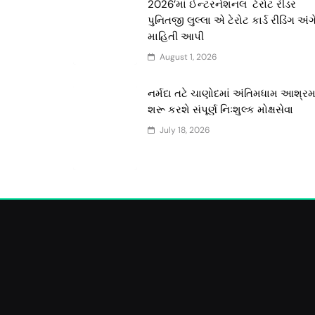
2026’માં ઈન્ટરનેશનલ ટેરોટ રીડર
પુનિતજી લુલ્લા એ ટેરોટ કાર્ડ રીડિંગ અંગ
માહિતી આપી
August 1, 2026
નર્મદા તટે ચાણોદમાં અંતિમધામ આશ્ર
શરૂ કરશે સંપૂર્ણ નિઃશુલ્ક મોક્ષસેવા
July 18, 2026