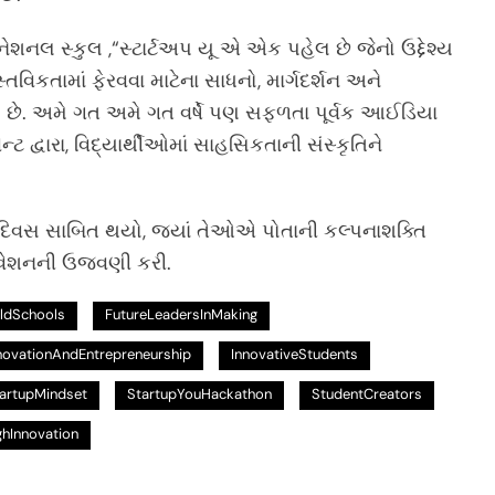
રનેશનલ સ્કુલ ,“સ્ટાર્ટઅપ યૂ એ એક પહેલ છે જેનો ઉદ્દેશ્ય
વિકતામાં ફેરવવા માટેના સાધનો, માર્ગદર્શન અને
છે. અમે ગત અમે ગત વર્ષે પણ સફળતા પૂર્વક આઈડિયા
્ટ દ્વારા, વિદ્યાર્થીઓમાં સાહસિકતાની સંસ્કૃતિને
યી દિવસ સાબિત થયો, જ્યાં તેઓએ પોતાની કલ્પનાશક્તિ
ોવેશનની ઉજવણી કરી.
ildSchools
FutureLeadersInMaking
novationAndEntrepreneurship
InnovativeStudents
artupMindset
StartupYouHackathon
StudentCreators
hInnovation