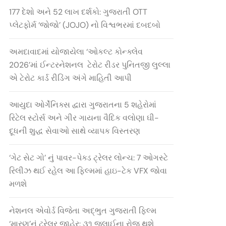
177 દેશો અને 52 લાખ દર્શકો: ગુજરાતી OTT
પ્લેટફોર્મ ‘જોજો’ (JOJO) નો વિશ્વભરમાં દબદબો
અમદાવાદમાં યોજાયેલા ‘ઓકલ્ટ કોન્ક્લેવ
2026’માં ઈન્ટરનેશનલ ટેરોટ રીડર પુનિતજી લુલ્લા
એ ટેરોટ કાર્ડ રીડિંગ અંગે માહિતી આપી
આયુદા ઓર્ગેનિક્સ દ્વારા ગુજરાતના 5 શહેરોમાં
રિટેલ સ્ટોર્સ અને ગીર ગાયના વૈદિક વલોણા ઘી-
દૂધની શુદ્ધ સેવાઓ સાથે વ્યાપક વિસ્તરણ
‘ગેટ સેટ ગો’ નું પાવર-પેક્ડ ટ્રેલર લોન્ચ: 7 ઓગસ્ટે
રિલીઝ થઈ રહેલ આ ફિલ્મમાં હાઇ-ટેક VFX જોવા
મળશે
નેશનલ એવોર્ડ વિજેતા અદ્ભુત ગુજરાતી ફિલ્મ
‘મારણ’નું ટ્રેલર જાહેર: ૩૧ જુલાઈના રોજ થશે