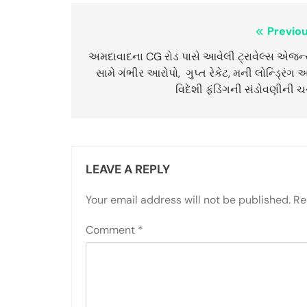
Post
Previou
navigation
અમદાવાદના CG રોડ પાસે આવેલી ટ્રાવેલ્સ એજન્
સામે ગંભીર આરોપો, ગુપ્ત રેકેટ, મની લોન્ડ્રિંગ 
વિદેશી ફંડિંગની સંડોવણીની ચર
LEAVE A REPLY
Your email address will not be published.
Re
Comment
*