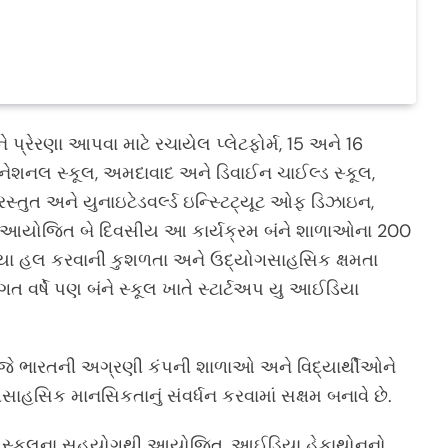
ે પ્રેરણા આપવા માટે રચાયેલ પ્લેટફોર્મ, 15 અને 16
ેશનલ સ્કૂલ, અમદાવાદ અને ડિવાઈન ચાઈલ્ડ સ્કૂલ,
રસ્તુત અને યુનાઇટેડવર્લ્ડ ઇન્સ્ટિટ્યૂટ ઓફ ડિઝાઇન,
તરીકે આયોજિત બે દિવસીય આ કાર્યક્રમ બંને શાળાઓના 200
મસ્યા હલ કરવાની કુશળતા અને ઉદ્યોગસાહસિક ક્ષમતા
ગત વર્ષે પણ બંને સ્કૂલ ખાતે સ્ટાર્ટઅપ યુ આઈડિયા
છે, જે ભારતની અગ્રણી કંપની શાળાઓ અને વિદ્યાર્થીઓને
યોગસાહસિક માનસિકતાનું સંવર્ધન કરવામાં સક્ષમ બનાવે છે.
શનલ સ્કુલના સહયોગથી આયોજિત, આઈડિયા હેકાથોનનો