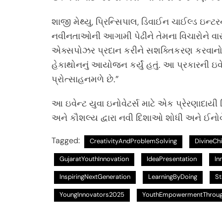
શાજી મેથ્યુ, પ્રિન્સિપાલ, ડિવાઈન ચાઈલ્ડ ઇન્ટ
નવીનતાઓની આગામી પેઢીને તેમના વિચારોને વાસ્ત
એક્સપોઝર પ્રદાન કરીને સશક્તિકરણ કરવાનો 
હેકાથોનનું આયોજન કર્યું હતું. આ પ્રકારની ઇવેન
પ્રોત્સાહનમળે છે.”
આ ઇવેન્ટ યુવા ઇનોવેટર્સ માટે એક પ્રેરણાદા
અને કૌશલ્ય દ્વારા નવી દિશાઓ શોધી અને ઈન
Tagged:
CreativityAndProblemSolving
DivineCh
GujaratYouthInnovation
IdeaPresentation
In
InspiringNextGeneration
LearningByDoing
St
YoungInnovators2025
YouthEmpowermentThroug