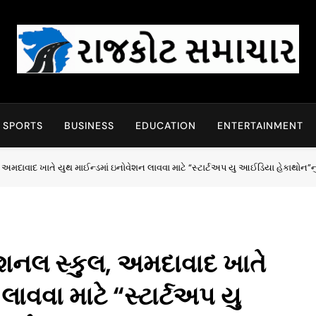
Rajkot Samachar
SPORTS
BUSINESS
EDUCATION
ENTERTAINMENT
 અમદાવાદ ખાતે યુથ માઈન્ડમાં ઇનોવેશન લાવવા માટે “સ્ટાર્ટઅપ યુ આઈડિયા હેકાથોન”
ેશનલ સ્કુલ, અમદાવાદ ખાતે
ાવવા માટે “સ્ટાર્ટઅપ યુ