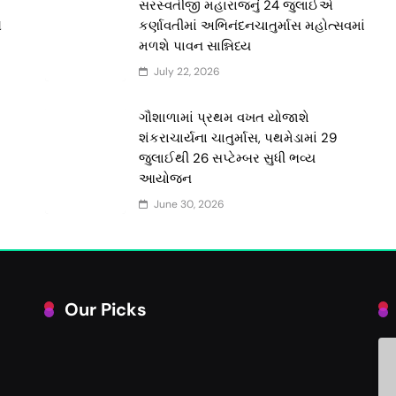
સરસ્વતીજી મહારાજનું 24 જુલાઈએ
ે
કર્ણાવતીમાં અભિનંદનચાતુર્માસ મહોત્સવમાં
મળશે પાવન સાન્નિધ્ય
July 22, 2026
મ
ગૌશાળામાં પ્રથમ વખત યોજાશે
શંકરાચાર્યના ચાતુર્માસ, પથમેડામાં 29
જુલાઈથી 26 સપ્ટેમ્બર સુધી ભવ્ય
આયોજન
June 30, 2026
Our Picks