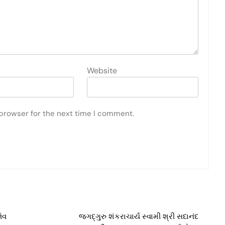
Website
 browser for the next time I comment.
ેવ
જગદ્ગુરુ શંકરાચાર્ય સ્વામી શ્રી સદાનંદ