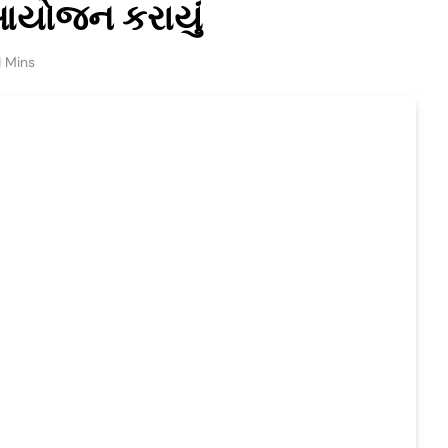
આયોજન કરાયું
1 Mins