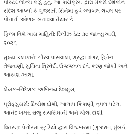
પોસ્ટર લોન્ચ કર્યું હતું. આ કાર્યક્રમ દ્વારા મેકર્સે દર્શકોને
સંદેશ આપ્યો કે ગુજરાતી સિનેમા હવે ગ્લોબલ લેવલ પર
પોતાની ઓળખ બનાવવા તૈયાર છે.
ફિલ્મ વિશે ખાસ માહિતી: રિલીઝ ડેટ: ૩૦ જાન્યુઆરી,
૨૦૨૬,
મુખ્ય કલાકારો: ગૌરવ પાસવાલા, શ્રદ્ધા ડાંગર, હિતેન
તેજવાણી, સુચિતા ત્રિવેદી, ઉજ્જવલ દવે, કરણ જોશી અને
આકાશ ઝાલા,
લેખક-નિર્દેશક: અભિનય દેશમુખ,
પ્રોડ્યુસર્સ: દિવ્યેશ દોશી, આલાપ કિકાણી, નૃપલ પટેલ,
આનંદ ખમર, રાજુ રાયસિંઘાની અને ચૌલા દોશી.
વિતરણ: પેનોરમા સ્ટુડિયો દ્વારા વિશ્વભરમાં (ગુજરાત, મુંબઈ,