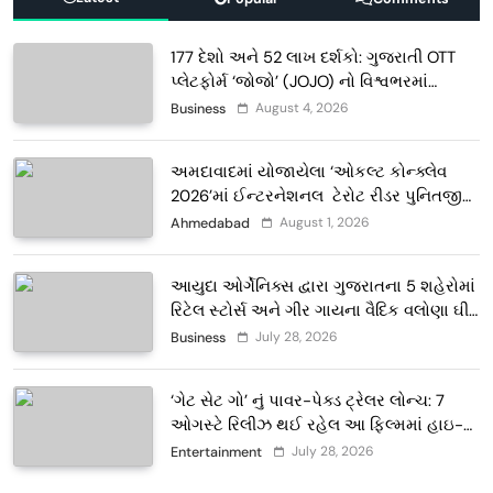
177 દેશો અને 52 લાખ દર્શકો: ગુજરાતી OTT
પ્લેટફોર્મ ‘જોજો’ (JOJO) નો વિશ્વભરમાં
દબદબો
August 4, 2026
Business
અમદાવાદમાં યોજાયેલા ‘ઓકલ્ટ કોન્ક્લેવ
2026’માં ઈન્ટરનેશનલ ટેરોટ રીડર પુનિતજી
લુલ્લા એ ટેરોટ કાર્ડ રીડિંગ અંગે માહિતી આપી
August 1, 2026
Ahmedabad
આયુદા ઓર્ગેનિક્સ દ્વારા ગુજરાતના 5 શહેરોમાં
રિટેલ સ્ટોર્સ અને ગીર ગાયના વૈદિક વલોણા ઘી-
દૂધની શુદ્ધ સેવાઓ સાથે વ્યાપક વિસ્તરણ
July 28, 2026
Business
‘ગેટ સેટ ગો’ નું પાવર-પેક્ડ ટ્રેલર લોન્ચ: 7
ઓગસ્ટે રિલીઝ થઈ રહેલ આ ફિલ્મમાં હાઇ-
ટેક VFX જોવા મળશે
July 28, 2026
Entertainment