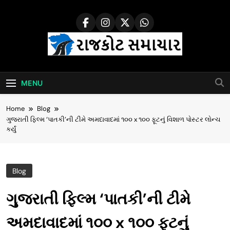
Skip
to
content
Rajkot Samachar
MENU
Home
Blog
ગુજરાતી ફિલ્મ ‘પાતકી’ની ટીમે અમદાવાદમાં ૧૦૦ x ૧૦૦ ફૂટનું વિશાળ પોસ્ટર લોન્ચ
કર્યું
Blog
ગુજરાતી ફિલ્મ ‘પાતકી’ની ટીમે
અમદાવાદમાં ૧૦૦ x ૧૦૦ ફૂટનું