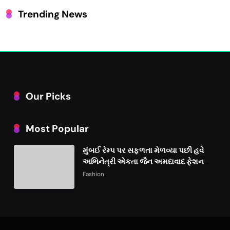
Trending News
Our Picks
Most Popular
મુંબઈ રેમ્પ પર સફળતા મેળવ્યા પછી હવે
અભિનેત્રી એકતા જૈન અમદાવાદ ફેશન
વીકમાં પોતાની પ્રતિભા પ્રદર્શિત કરશે
Fashion