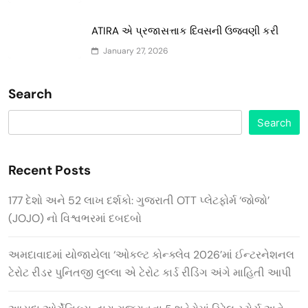
ATIRA એ પ્રજાસત્તાક દિવસની ઉજવણી કરી
January 27, 2026
Search
Search
Recent Posts
177 દેશો અને 52 લાખ દર્શકો: ગુજરાતી OTT પ્લેટફોર્મ ‘જોજો’
(JOJO) નો વિશ્વભરમાં દબદબો
અમદાવાદમાં યોજાયેલા ‘ઓકલ્ટ કોન્ક્લેવ 2026’માં ઈન્ટરનેશનલ
ટેરોટ રીડર પુનિતજી લુલ્લા એ ટેરોટ કાર્ડ રીડિંગ અંગે માહિતી આપી