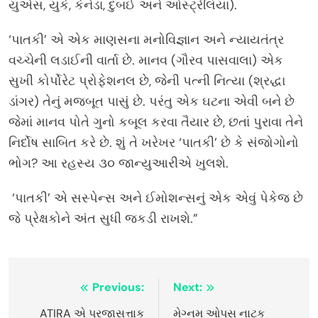
યુએસ, યુકે, કેનેડા, દુબઈ અને ઓસ્ટ્રેલિયા).
‘પાતકી’ એ એક માણસના મનોવિજ્ઞાન અને ન્યાયતંત્ર
વચ્ચેની લડાઈની વાર્તા છે. માનવ (ગૌરવ પાસવાલા) એક
સુખી કોર્પોરેટ પ્રોફેશનલ છે, જેની પત્ની નિત્યા (શ્રદ્ધા
ડાંગર) તેનું મજબૂત પાસું છે. પરંતુ એક ઘટના એવી બને છે
જેમાં માનવ પોતે ગુનો કબૂલ કરવા તૈયાર છે, છતાં પુરાવા તેને
નિર્દોષ સાબિત કરે છે. શું તે ખરેખર ‘પાતકી’ છે કે સંજોગોનો
ભોગ? આ રહસ્ય ૩૦ જાન્યુઆરીએ ખુલશે.
‘પાતકી’ એ સસ્પેન્સ અને ઈમોશન્સનું એક એવું પેકેજ છે
જે પ્રેક્ષકોને અંત સુધી જકડી રાખશે.”
Post
Previous:
Next:
navigation
ATIRA એ પ્રજાસત્તાક
મેગ્નમ ઓપસ નાટક