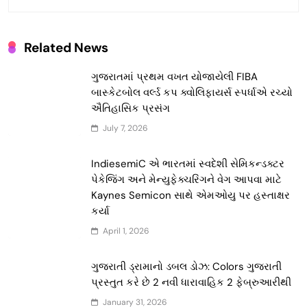
Related News
ગુજરાતમાં પ્રથમ વખત યોજાયેલી FIBA
બાસ્કેટબોલ વર્લ્ડ કપ ક્વોલિફાયર્સ સ્પર્ધાએ રચ્યો
ઐતિહાસિક પ્રસંગ
July 7, 2026
IndiesemiC એ ભારતમાં સ્વદેશી સેમિકન્ડક્ટર
પેકેજિંગ અને મેન્યુફેક્ચરિંગને વેગ આપવા માટે
Kaynes Semicon સાથે એમઓયુ પર હસ્તાક્ષર
કર્યા
April 1, 2026
ગુજરાતી ડ્રામાનો ડબલ ડોઝ: Colors ગુજરાતી
પ્રસ્તુત કરે છે 2 નવી ધારાવાહિક 2 ફેબ્રુઆરીથી
January 31, 2026