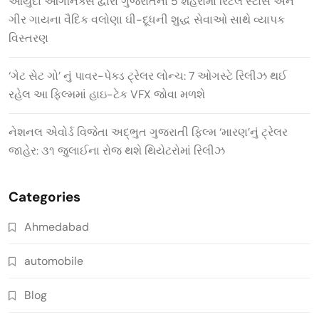
આયુદા ઓર્ગેનિક્સ દ્વારા ગુજરાતના 5 શહેરોમાં રિટેલ સ્ટોર્સ અને
ગીર ગાયના વૈદિક વલોણા ઘી-દૂધની શુદ્ધ સેવાઓ સાથે વ્યાપક
વિસ્તરણ
‘ગેટ સેટ ગો’ નું પાવર-પેક્ડ ટ્રેલર લોન્ચ: 7 ઓગસ્ટે રિલીઝ થઈ
રહેલ આ ફિલ્મમાં હાઇ-ટેક VFX જોવા મળશે
નેશનલ એવોર્ડ વિજેતા અદ્ભુત ગુજરાતી ફિલ્મ ‘મારણ’નું ટ્રેલર
જાહેર: ૩૧ જુલાઈના રોજ થશે થિયેટરોમાં રિલીઝ
Categories
Ahmedabad
automobile
Blog