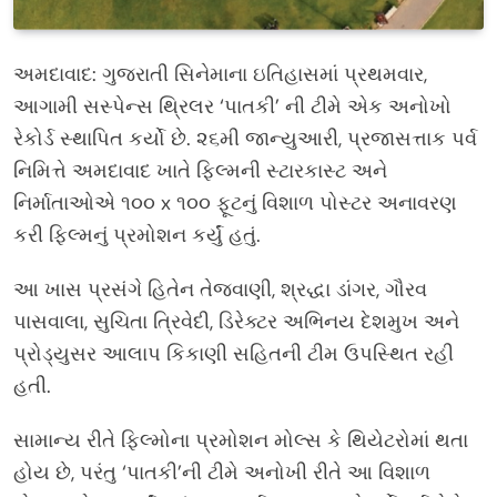
અમદાવાદ: ગુજરાતી સિનેમાના ઇતિહાસમાં પ્રથમવાર,
આગામી સસ્પેન્સ થ્રિલર ‘પાતકી’ ની ટીમે એક અનોખો
રેકોર્ડ સ્થાપિત કર્યો છે. ૨૬મી જાન્યુઆરી, પ્રજાસત્તાક પર્વ
નિમિત્તે અમદાવાદ ખાતે ફિલ્મની સ્ટારકાસ્ટ અને
નિર્માતાઓએ ૧૦૦ x ૧૦૦ ફૂટનું વિશાળ પોસ્ટર અનાવરણ
કરી ફિલ્મનું પ્રમોશન કર્યું હતું.
આ ખાસ પ્રસંગે હિતેન તેજવાણી, શ્રદ્ધા ડાંગર, ગૌરવ
પાસવાલા, સુચિતા ત્રિવેદી, ડિરેક્ટર અભિનય દેશમુખ અને
પ્રોડ્યુસર આલાપ કિકાણી સહિતની ટીમ ઉપસ્થિત રહી
હતી.
સામાન્ય રીતે ફિલ્મોના પ્રમોશન મોલ્સ કે થિયેટરોમાં થતા
હોય છે, પરંતુ ‘પાતકી’ની ટીમે અનોખી રીતે આ વિશાળ