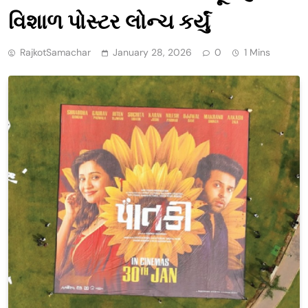
વિશાળ પોસ્ટર લોન્ચ કર્યું
RajkotSamachar
January 28, 2026
0
1 Mins