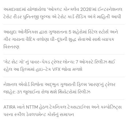
અમદાવાદમાં યોજાયેલા ‘ઓકલ્ટ કોન્ક્લેવ 2026’માં ઈન્ટરનેશનલ
ટેરોટ રીડર પુનિતજી લુલ્લા એ ટેરોટ કાર્ડ રીડિંગ અંગે માહિતી આપી
આયુદા ઓર્ગેનિક્સ દ્વારા ગુજરાતના 5 શહેરોમાં રિટેલ સ્ટોર્સ અને
ગીર ગાયના વૈદિક વલોણા ઘી-દૂધની શુદ્ધ સેવાઓ સાથે વ્યાપક
વિસ્તરણ
‘ગેટ સેટ ગો’ નું પાવર-પેક્ડ ટ્રેલર લોન્ચ: 7 ઓગસ્ટે રિલીઝ થઈ
રહેલ આ ફિલ્મમાં હાઇ-ટેક VFX જોવા મળશે
નેશનલ એવોર્ડ વિજેતા અદ્ભુત ગુજરાતી ફિલ્મ ‘મારણ’નું ટ્રેલર
જાહેર: ૩૧ જુલાઈના રોજ થશે થિયેટરોમાં રિલીઝ
ATIRA ખાતે NTTM હેઠળ ટેકનિકલ ટેક્સટાઈલ્સ અને કમ્પોઝિટ્સ
પરના સ્કીલ ડેવલપમેન્ટ કોર્સનું સમાપન