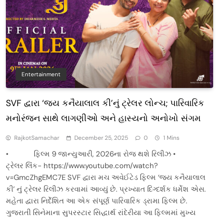
Entertainment
SVF દ્વારા ‘જય કનૈયાલાલ કી’નું ટ્રેલર લોન્ચ; પારિવારિક
મનોરંજન સાથે લાગણીઓ અને હાસ્યનો અનોખો સંગમ
RajkotSamachar
December 25, 2025
0
1 Mins
• ફિલ્મ 9 જાન્યુઆરી, 2026ના રોજ થશે રિલીઝ •
ટ્રેલર લિંક- https://www.youtube.com/watch?
v=GmcZhgEMC7E SVF દ્વારા મચ અવેઈટેડ ફિલ્મ ‘જય કનૈયાલાલ
કી’ નું ટ્રેલર રિલીઝ કરવામાં આવ્યું છે. પ્રખ્યાત દિગ્દર્શક ધર્મેશ એસ.
મહેતા દ્વારા નિર્દેશિત આ એક સંપૂર્ણ પારિવારિક ડ્રામા ફિલ્મ છે.
ગુજરાતી સિનેમાના સુપરસ્ટાર સિદ્ધાર્થ રાંદેરીયા આ ફિલ્મમાં મુખ્ય