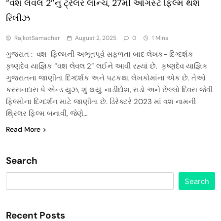
“વશ લેવલ 2″નું ટ્રેલર લોન્ચ, 27મી ઓગસ્ટે ફિલ્મ થશે
રિલીઝ
RajkotSamachar
August 2, 2025
0
1 Mins
ગુજરાત : વશ ફિલ્મની અભૂતપૂર્વ સફળતા બાદ લેખક- દિગ્દર્શક
કૃષ્ણદેવ યાજ્ઞિક “વશ લેવલ 2” લઈને આવી રહ્યાં છે. કૃષ્ણદેવ યાજ્ઞિક
ગુજરાતના જાણીતા દિગ્દર્શક અને પટકથા લેખકોમાંના એક છે. તેઓ
કરસનદાસ પે એન્ડ યુઝ, શું થયું, નાડીદોશ, રાડો અને છેલ્લો દિવસ જેવી
ફિલ્મોના દિગ્દર્શન માટે જાણીતા છે. ડિરેક્ટરે 2023 માં વશ નામની
થ્રિલર ફિલ્મ બનાવી, જેણે…
Read More
Search
Search
Recent Posts