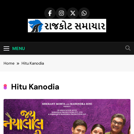
Skip
to
content
Rajkot Samachar
MENU
Home
Hitu Kanodia
Hitu Kanodia