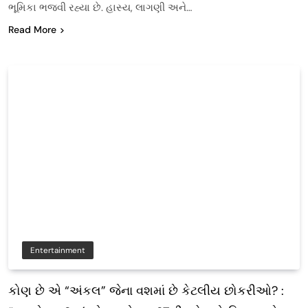
ભૂમિકા ભજવી રહ્યા છે. હાસ્ય, લાગણી અને…
Read More
Entertainment
કોણ છે એ “અંકલ” જેના વશમાં છે કેટલીય છોકરીઓ? :