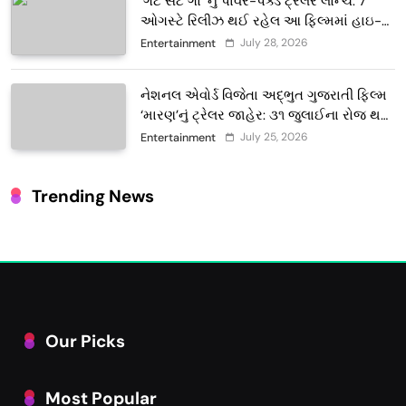
‘ગેટ સેટ ગો’ નું પાવર-પેક્ડ ટ્રેલર લોન્ચ: 7
ઓગસ્ટે રિલીઝ થઈ રહેલ આ ફિલ્મમાં હાઇ-
ટેક VFX જોવા મળશે
July 28, 2026
Entertainment
નેશનલ એવોર્ડ વિજેતા અદ્ભુત ગુજરાતી ફિલ્મ
‘મારણ’નું ટ્રેલર જાહેર: ૩૧ જુલાઈના રોજ થશે
થિયેટરોમાં રિલીઝ
July 25, 2026
Entertainment
Trending News
Our Picks
Most Popular