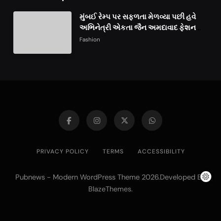
મુંબઈ રેમ્પ પર સફળતા મેળવ્યા પછી હવે
અભિનેત્રી એકતા જૈન અમદાવાદ ફેશન
વીકમાં પોતાની પ્રતિભા પ્રદર્શિત કરશે
Fashion
PRIVACY POLICY
TERMS
ACCESSIBILITY
Pubnews - Modern WordPress Theme 2026.Developed By
.
BlazeThemes