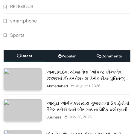
RELIGIOUS
smartphone
Sports
Latest
Popular
Comments
અમદાવાદમાં યોજાયેલા ‘ઓકલ્ટ કોન્ક્લેવ
2026’માં ઈન્ટરનેશનલ ટેરોટ રીડર પુનિતજી
લુલ્લા એ ટેરોટ કાર્ડ રીડિંગ અંગે માહિતી આપી
August 1, 2026
Ahmedabad
આયુદા ઓર્ગેનિક્સ દ્વારા ગુજરાતના 5 શહેરોમાં
રિટેલ સ્ટોર્સ અને ગીર ગાયના વૈદિક વલોણા ઘી-
દૂધની શુદ્ધ સેવાઓ સાથે વ્યાપક વિસ્તરણ
July 28, 2026
Business