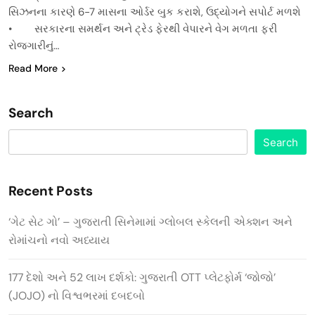
સિઝનના કારણે 6-7 માસના ઓર્ડર બુક કરાશે, ઉદ્યોગને સપોર્ટ મળશે
• સરકારના સમર્થન અને ટ્રેડ ફેરથી વેપારને વેગ મળતા ફરી
રોજગારીનું…
Read More
Search
Search
Recent Posts
‘ગેટ સેટ ગો’ – ગુજરાતી સિનેમામાં ગ્લોબલ સ્કેલની એક્શન અને
રોમાંચનો નવો અધ્યાય
177 દેશો અને 52 લાખ દર્શકો: ગુજરાતી OTT પ્લેટફોર્મ ‘જોજો’
(JOJO) નો વિશ્વભરમાં દબદબો