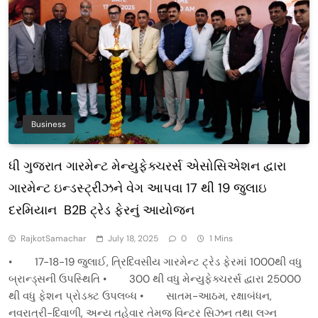
Business
ધી ગુજરાત ગારમેન્ટ મેન્યુફેક્ચરર્સ એસોસિએશન દ્વારા
ગારમેન્ટ ઇન્ડસ્ટ્રીઝને વેગ આપવા 17 થી 19 જુલાઇ
દરમિયાન B2B ટ્રેડ ફેરનું આયોજન
RajkotSamachar
July 18, 2025
0
1 Mins
• 17-18-19 જુલાઈ, ત્રિદિવસીય ગારમેન્ટ ટ્રેડ ફેરમાં 1000થી વધુ
બ્રાન્ડ્સની ઉપસ્થિતિ • 300 થી વધુ મેન્યુફેક્ચરર્સ દ્વારા 25000
થી વધુ ફેશન પ્રોડક્ટ ઉપલબ્ધ • સાતમ-આઠમ, રક્ષાબંધન,
નવરાત્રી-દિવાળી, અન્ય તહેવાર તેમજ વિન્ટર સિઝન તથા લગ્ન