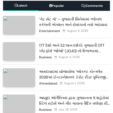
Latest
Popular
Comments
‘ગેટ સેટ ગો’ – ગુજરાતી સિનેમામાં ગ્લોબલ
સ્કેલની એક્શન અને રોમાંચનો નવો અધ્યાય
August 8, 2026
Entertainment
177 દેશો અને 52 લાખ દર્શકો: ગુજરાતી OTT
પ્લેટફોર્મ ‘જોજો’ (JOJO) નો વિશ્વભરમાં
દબદબો
August 4, 2026
Business
અમદાવાદમાં યોજાયેલા ‘ઓકલ્ટ કોન્ક્લેવ
2026’માં ઈન્ટરનેશનલ ટેરોટ રીડર પુનિતજી
લુલ્લા એ ટેરોટ કાર્ડ રીડિંગ અંગે માહિતી આપી
August 1, 2026
Ahmedabad
આયુદા ઓર્ગેનિક્સ દ્વારા ગુજરાતના 5 શહેરોમાં
રિટેલ સ્ટોર્સ અને ગીર ગાયના વૈદિક વલોણા ઘી-
દૂધની શુદ્ધ સેવાઓ સાથે વ્યાપક વિસ્તરણ
July 28, 2026
Business