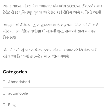
અમદાવાદમાં યોજાયેલા ‘ઓકલ્ટ કોન્ક્લેવ 2026’માં ઈન્ટરનેશનલ
ટેરોટ રીડર પુનિતજી લુલ્લા એ ટેરોટ કાર્ડ રીડિંગ અંગે માહિતી આપી
આયુદા ઓર્ગેનિક્સ દ્વારા ગુજરાતના 5 શહેરોમાં રિટેલ સ્ટોર્સ અને
ગીર ગાયના વૈદિક વલોણા ઘી-દૂધની શુદ્ધ સેવાઓ સાથે વ્યાપક
વિસ્તરણ
‘ગેટ સેટ ગો’ નું પાવર-પેક્ડ ટ્રેલર લોન્ચ: 7 ઓગસ્ટે રિલીઝ થઈ
રહેલ આ ફિલ્મમાં હાઇ-ટેક VFX જોવા મળશે
Categories
Ahmedabad
automobile
Blog