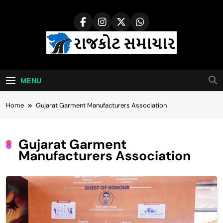
Skip
to
content
Rajkot Samachar
MENU
Home
Gujarat Garment Manufacturers Association
Gujarat Garment
Manufacturers Association