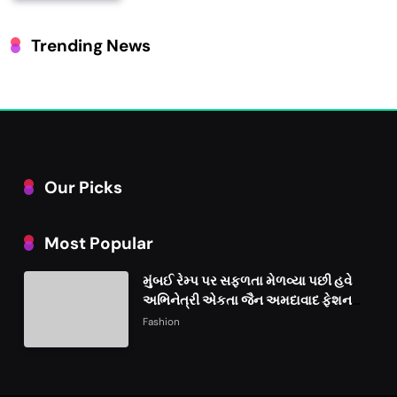
Trending News
Our Picks
Most Popular
મુંબઈ રેમ્પ પર સફળતા મેળવ્યા પછી હવે
અભિનેત્રી એકતા જૈન અમદાવાદ ફેશન
વીકમાં પોતાની પ્રતિભા પ્રદર્શિત કરશે
Fashion