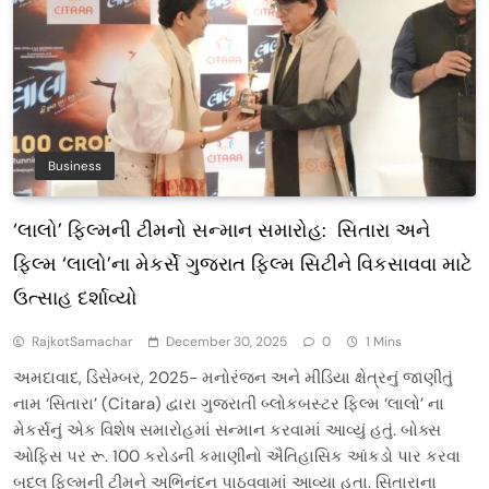
Business
‘લાલો’ ફિલ્મની ટીમનો સન્માન સમારોહ: સિતારા અને
ફિલ્મ ‘લાલો’ના મેકર્સે ગુજરાત ફિલ્મ સિટીને વિકસાવવા માટે
ઉત્સાહ દર્શાવ્યો
RajkotSamachar
December 30, 2025
0
1 Mins
અમદાવાદ, ડિસેમ્બર, 2025- મનોરંજન અને મીડિયા ક્ષેત્રનું જાણીતું
નામ ‘સિતારા’ (Citara) દ્વારા ગુજરાતી બ્લોકબસ્ટર ફિલ્મ ‘લાલો’ ના
મેકર્સનું એક વિશેષ સમારોહમાં સન્માન કરવામાં આવ્યું હતું. બોક્સ
ઓફિસ પર રૂ. 100 કરોડની કમાણીનો ઐતિહાસિક આંકડો પાર કરવા
બદલ ફિલ્મની ટીમને અભિનંદન પાઠવવામાં આવ્યા હતા. સિતારાના