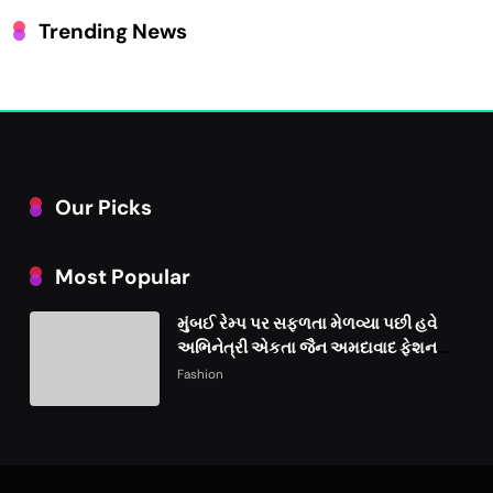
Trending News
Our Picks
Most Popular
મુંબઈ રેમ્પ પર સફળતા મેળવ્યા પછી હવે
અભિનેત્રી એકતા જૈન અમદાવાદ ફેશન
વીકમાં પોતાની પ્રતિભા પ્રદર્શિત કરશે
Fashion