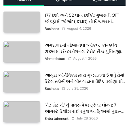
177 દેશો અને 52 લાખ દર્શકો: ગુજરાતી OTT
પ્લેટફોર્મ ‘જોજો’ (JOJO) નો વિશ્વભરમાં
દબદબો
August 4, 2026
Business
અમદાવાદમાં યોજાયેલા ‘ઓકલ્ટ કોન્ક્લેવ
2026’માં ઈન્ટરનેશનલ ટેરોટ રીડર પુનિતજી
લુલ્લા એ ટેરોટ કાર્ડ રીડિંગ અંગે માહિતી આપી
August 1, 2026
Ahmedabad
આયુદા ઓર્ગેનિક્સ દ્વારા ગુજરાતના 5 શહેરોમાં
રિટેલ સ્ટોર્સ અને ગીર ગાયના વૈદિક વલોણા ઘી-
દૂધની શુદ્ધ સેવાઓ સાથે વ્યાપક વિસ્તરણ
July 28, 2026
Business
‘ગેટ સેટ ગો’ નું પાવર-પેક્ડ ટ્રેલર લોન્ચ: 7
ઓગસ્ટે રિલીઝ થઈ રહેલ આ ફિલ્મમાં હાઇ-
ટેક VFX જોવા મળશે
July 28, 2026
Entertainment