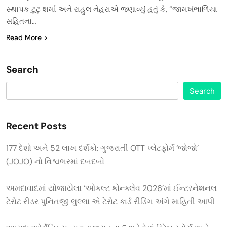
સ્થાપક ટુટુ શર્મા અને રાહુલ નેહરાએ જણાવ્યું હતું કે, “જામખંભાળિયા
સહિતના…
Read More
Search
Search
Recent Posts
177 દેશો અને 52 લાખ દર્શકો: ગુજરાતી OTT પ્લેટફોર્મ ‘જોજો’
(JOJO) નો વિશ્વભરમાં દબદબો
અમદાવાદમાં યોજાયેલા ‘ઓકલ્ટ કોન્ક્લેવ 2026’માં ઈન્ટરનેશનલ
ટેરોટ રીડર પુનિતજી લુલ્લા એ ટેરોટ કાર્ડ રીડિંગ અંગે માહિતી આપી