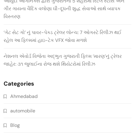
આયુદા ઓર્ગેનિક્સ દ્વારા ગુજરાતના 5 શહેરોમાં રિટેલ સ્ટોર્સ અને
ગીર ગાયના વૈદિક વલોણા ઘી-દૂધની શુદ્ધ સેવાઓ સાથે વ્યાપક
વિસ્તરણ
‘ગેટ સેટ ગો’ નું પાવર-પેક્ડ ટ્રેલર લોન્ચ: 7 ઓગસ્ટે રિલીઝ થઈ
રહેલ આ ફિલ્મમાં હાઇ-ટેક VFX જોવા મળશે
નેશનલ એવોર્ડ વિજેતા અદ્ભુત ગુજરાતી ફિલ્મ ‘મારણ’નું ટ્રેલર
જાહેર: ૩૧ જુલાઈના રોજ થશે થિયેટરોમાં રિલીઝ
Categories
Ahmedabad
automobile
Blog