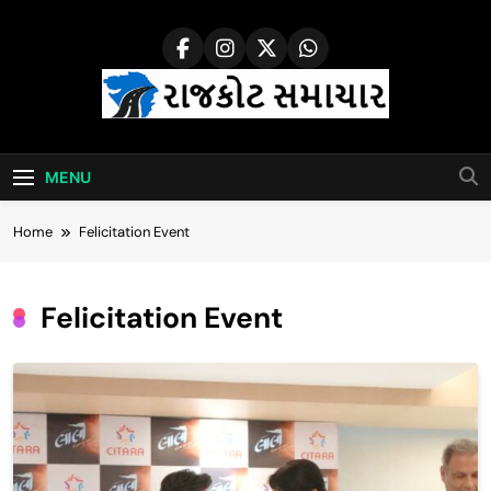
Skip
to
content
Rajkot Samachar
MENU
Home
Felicitation Event
Felicitation Event