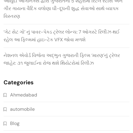
આયુદા ઓર્ગેનિક્સ દ્વારા ગુજરાતના 5 શહેરોમાં રિટેલ સ્ટોર્સ અને
ગીર ગાયના વૈદિક વલોણા ઘી-દૂધની શુદ્ધ સેવાઓ સાથે વ્યાપક
વિસ્તરણ
‘ગેટ સેટ ગો’ નું પાવર-પેક્ડ ટ્રેલર લોન્ચ: 7 ઓગસ્ટે રિલીઝ થઈ
રહેલ આ ફિલ્મમાં હાઇ-ટેક VFX જોવા મળશે
નેશનલ એવોર્ડ વિજેતા અદ્ભુત ગુજરાતી ફિલ્મ ‘મારણ’નું ટ્રેલર
જાહેર: ૩૧ જુલાઈના રોજ થશે થિયેટરોમાં રિલીઝ
Categories
Ahmedabad
automobile
Blog