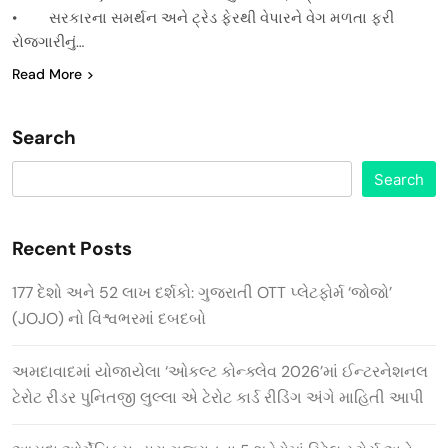
• સરકારના સમર્થન અને ટ્રેડ ફેરથી વેપારને વેગ મળતા ફરી
રોજગારીનું…
Read More
Search
Search
Recent Posts
177 દેશો અને 52 લાખ દર્શકો: ગુજરાતી OTT પ્લેટફોર્મ ‘જોજો’
(JOJO) નો વિશ્વભરમાં દબદબો
અમદાવાદમાં યોજાયેલા ‘ઓકલ્ટ કોન્ક્લેવ 2026’માં ઈન્ટરનેશનલ
ટેરોટ રીડર પુનિતજી લુલ્લા એ ટેરોટ કાર્ડ રીડિંગ અંગે માહિતી આપી