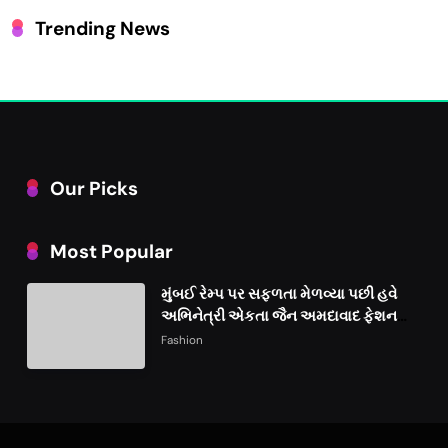
Trending News
Our Picks
Most Popular
મુંબઈ રેમ્પ પર સફળતા મેળવ્યા પછી હવે
અભિનેત્રી એકતા જૈન અમદાવાદ ફેશન
વીકમાં પોતાની પ્રતિભા પ્રદર્શિત કરશે
Fashion