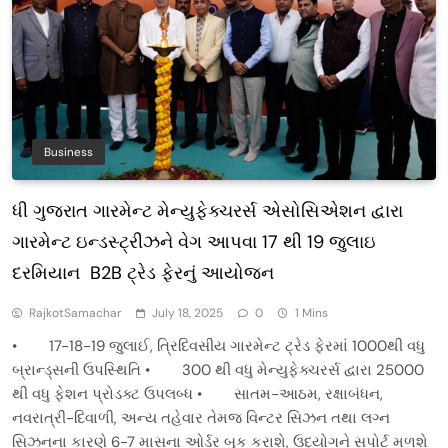
Business
ધી ગુજરાત ગારમેન્ટ મેન્યુફેક્ચરર્સ એસોસિએશન દ્વારા
ગારમેન્ટ ઇન્ડસ્ટ્રીઝને વેગ આપવા 17 થી 19 જુલાઇ
દરમિયાન B2B ટ્રેડ ફેરનું આયોજન
RajkotSamachar
July 18, 2025
0
1 Mins
• 17-18-19 જુલાઈ, ત્રિદિવસીય ગારમેન્ટ ટ્રેડ ફેરમાં 1000થી વધુ
બ્રાન્ડ્સની ઉપસ્થિતિ • 300 થી વધુ મેન્યુફેક્ચરર્સ દ્વારા 25000
થી વધુ ફેશન પ્રોડક્ટ ઉપલબ્ધ • સાતમ-આઠમ, રક્ષાબંધન,
નવરાત્રી-દિવાળી, અન્ય તહેવાર તેમજ વિન્ટર સિઝન તથા લગ્ન
સિઝનના કારણે 6-7 માસના ઓર્ડર બુક કરાશે, ઉદ્યોગને સપોર્ટ મળશે