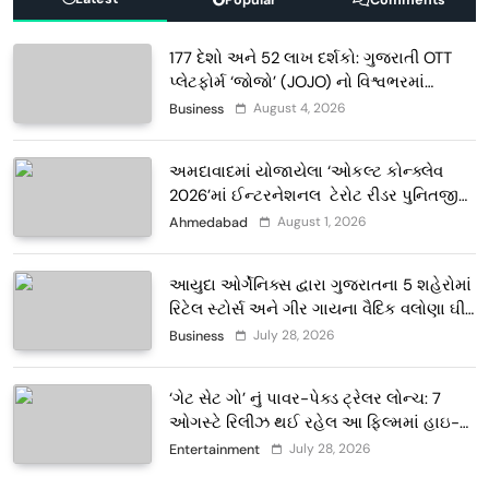
177 દેશો અને 52 લાખ દર્શકો: ગુજરાતી OTT
પ્લેટફોર્મ ‘જોજો’ (JOJO) નો વિશ્વભરમાં
દબદબો
August 4, 2026
Business
અમદાવાદમાં યોજાયેલા ‘ઓકલ્ટ કોન્ક્લેવ
2026’માં ઈન્ટરનેશનલ ટેરોટ રીડર પુનિતજી
લુલ્લા એ ટેરોટ કાર્ડ રીડિંગ અંગે માહિતી આપી
August 1, 2026
Ahmedabad
આયુદા ઓર્ગેનિક્સ દ્વારા ગુજરાતના 5 શહેરોમાં
રિટેલ સ્ટોર્સ અને ગીર ગાયના વૈદિક વલોણા ઘી-
દૂધની શુદ્ધ સેવાઓ સાથે વ્યાપક વિસ્તરણ
July 28, 2026
Business
‘ગેટ સેટ ગો’ નું પાવર-પેક્ડ ટ્રેલર લોન્ચ: 7
ઓગસ્ટે રિલીઝ થઈ રહેલ આ ફિલ્મમાં હાઇ-
ટેક VFX જોવા મળશે
July 28, 2026
Entertainment