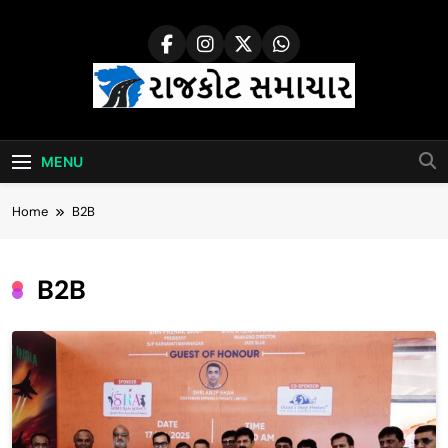
Skip
to
content
Rajkot Samachar
MENU
Home
B2B
B2B