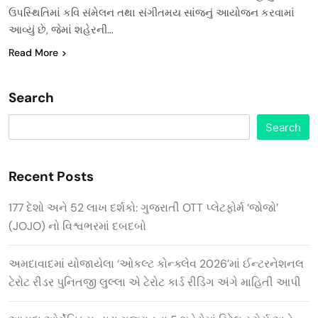
ઉપસ્થિતિમાં કવિ સંમેલન તથા સંગીતમય સાંજનું આયોજન કરવામાં
આવ્યું છે, જેમાં શહેરની…
Read More
Search
Search
Recent Posts
177 દેશો અને 52 લાખ દર્શકો: ગુજરાતી OTT પ્લેટફોર્મ ‘જોજો’
(JOJO) નો વિશ્વભરમાં દબદબો
અમદાવાદમાં યોજાયેલા ‘ઓકલ્ટ કોન્ક્લેવ 2026’માં ઈન્ટરનેશનલ
ટેરોટ રીડર પુનિતજી લુલ્લા એ ટેરોટ કાર્ડ રીડિંગ અંગે માહિતી આપી