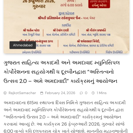
Ahmedabad
ગુજરાત સાહિત્ય અકાદમી અને અમદાવાદ મ્યુનિસિપલ
કોર્પોરેશનના સહયોગથી ધ દૂરબીનદ્વારા “અસ્તિત્વનો
ઉત્સવ 2.0 – અમે અમદાવાદી” કાર્યક્રમનું આયોજન
RajkotSamachar
February 24, 2026
0
1 Mins
અમદાવાદના 615મા સ્થાપના દિવસ નિમિત્તે ગુજરાત સાહિત્ય અકાદમી
અને અમદાવાદ મ્યુનિસિપલ કોર્પોરેશનના સહયોગથી ધ દૂરબીન દ્વારા
“અસ્તિત્વનો ઉત્સવ 2.0 – અમે અમદાવાદી” કાર્યક્રમનું આયોજન
કરવામાં આવ્યું છે. આ કાર્યક્રમ 26 ફેબ્રુઆરી 2026, ગુરુવારે સાંજે
6:00 વાગ્યે કવિ દલપતરામ ચોક ખાતે યોજાશે. માનનીય મહાનુભાવોની