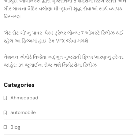
આયુદા ઓર્ગેનિક્સ દ્વારા ગુજરાતના 5 શહેરોમાં રિટેલ સ્ટોર્સ અને
ગીર ગાયના વૈદિક વલોણા ઘી-દૂધની શુદ્ધ સેવાઓ સાથે વ્યાપક
વિસ્તરણ
‘ગેટ સેટ ગો’ નું પાવર-પેક્ડ ટ્રેલર લોન્ચ: 7 ઓગસ્ટે રિલીઝ થઈ
રહેલ આ ફિલ્મમાં હાઇ-ટેક VFX જોવા મળશે
નેશનલ એવોર્ડ વિજેતા અદ્ભુત ગુજરાતી ફિલ્મ ‘મારણ’નું ટ્રેલર
જાહેર: ૩૧ જુલાઈના રોજ થશે થિયેટરોમાં રિલીઝ
Categories
Ahmedabad
automobile
Blog