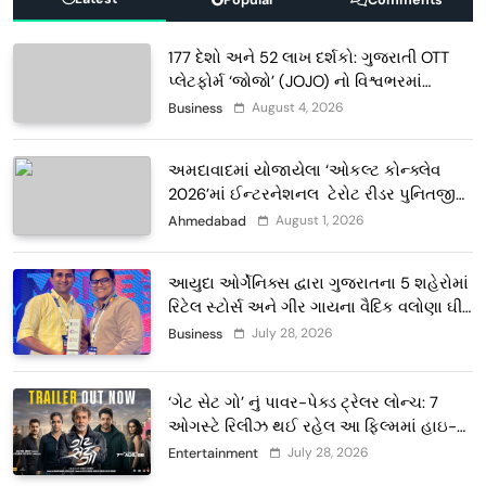
177 દેશો અને 52 લાખ દર્શકો: ગુજરાતી OTT
પ્લેટફોર્મ ‘જોજો’ (JOJO) નો વિશ્વભરમાં
દબદબો
August 4, 2026
Business
અમદાવાદમાં યોજાયેલા ‘ઓકલ્ટ કોન્ક્લેવ
2026’માં ઈન્ટરનેશનલ ટેરોટ રીડર પુનિતજી
લુલ્લા એ ટેરોટ કાર્ડ રીડિંગ અંગે માહિતી આપી
August 1, 2026
Ahmedabad
આયુદા ઓર્ગેનિક્સ દ્વારા ગુજરાતના 5 શહેરોમાં
રિટેલ સ્ટોર્સ અને ગીર ગાયના વૈદિક વલોણા ઘી-
દૂધની શુદ્ધ સેવાઓ સાથે વ્યાપક વિસ્તરણ
July 28, 2026
Business
‘ગેટ સેટ ગો’ નું પાવર-પેક્ડ ટ્રેલર લોન્ચ: 7
ઓગસ્ટે રિલીઝ થઈ રહેલ આ ફિલ્મમાં હાઇ-
ટેક VFX જોવા મળશે
July 28, 2026
Entertainment