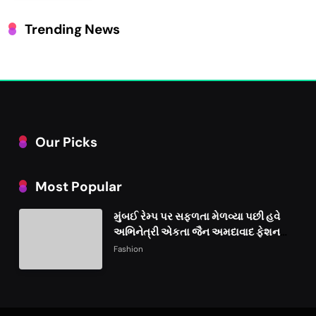
Trending News
Our Picks
Most Popular
મુંબઈ રેમ્પ પર સફળતા મેળવ્યા પછી હવે
અભિનેત્રી એકતા જૈન અમદાવાદ ફેશન
વીકમાં પોતાની પ્રતિભા પ્રદર્શિત કરશે
Fashion