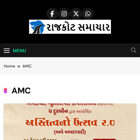
Skip
to
content
Rajkot Samachar
MENU
Home
AMC
AMC