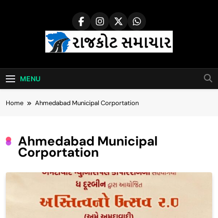
Skip
to
content
Rajkot Samachar
MENU
Home
Ahmedabad Municipal Corportation
Ahmedabad Municipal
Corportation