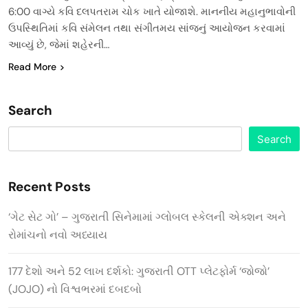
6:00 વાગ્યે કવિ દલપતરામ ચોક ખાતે યોજાશે. માનનીય મહાનુભાવોની
ઉપસ્થિતિમાં કવિ સંમેલન તથા સંગીતમય સાંજનું આયોજન કરવામાં
આવ્યું છે, જેમાં શહેરની…
Read More
Search
Search
Recent Posts
‘ગેટ સેટ ગો’ – ગુજરાતી સિનેમામાં ગ્લોબલ સ્કેલની એક્શન અને
રોમાંચનો નવો અધ્યાય
177 દેશો અને 52 લાખ દર્શકો: ગુજરાતી OTT પ્લેટફોર્મ ‘જોજો’
(JOJO) નો વિશ્વભરમાં દબદબો