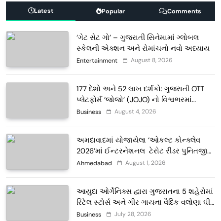
Latest
Popular
Comments
‘ગેટ સેટ ગો’ – ગુજરાતી સિનેમામાં ગ્લોબલ
સ્કેલની એક્શન અને રોમાંચનો નવો અધ્યાય
August 8, 2026
Entertainment
177 દેશો અને 52 લાખ દર્શકો: ગુજરાતી OTT
પ્લેટફોર્મ ‘જોજો’ (JOJO) નો વિશ્વભરમાં
દબદબો
August 4, 2026
Business
અમદાવાદમાં યોજાયેલા ‘ઓકલ્ટ કોન્ક્લેવ
2026’માં ઈન્ટરનેશનલ ટેરોટ રીડર પુનિતજી
લુલ્લા એ ટેરોટ કાર્ડ રીડિંગ અંગે માહિતી આપી
August 1, 2026
Ahmedabad
આયુદા ઓર્ગેનિક્સ દ્વારા ગુજરાતના 5 શહેરોમાં
રિટેલ સ્ટોર્સ અને ગીર ગાયના વૈદિક વલોણા ઘી-
દૂધની શુદ્ધ સેવાઓ સાથે વ્યાપક વિસ્તરણ
July 28, 2026
Business