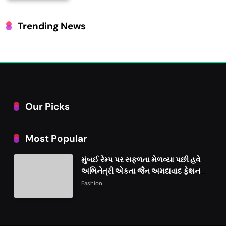
Trending News
Our Picks
Most Popular
મુંબઈ રેમ્પ પર સફળતા મેળવ્યા પછી હવે
અભિનેત્રી એકતા જૈન અમદાવાદ ફેશન
વીકમાં પોતાની પ્રતિભા પ્રદર્શિત કરશે
Fashion