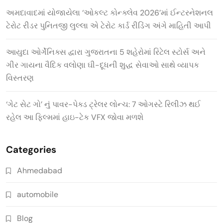
અમદાવાદમાં યોજાયેલા ‘ઓકલ્ટ કોન્ક્લેવ 2026’માં ઈન્ટરનેશનલ
ટેરોટ રીડર પુનિતજી લુલ્લા એ ટેરોટ કાર્ડ રીડિંગ અંગે માહિતી આપી
આયુદા ઓર્ગેનિક્સ દ્વારા ગુજરાતના 5 શહેરોમાં રિટેલ સ્ટોર્સ અને
ગીર ગાયના વૈદિક વલોણા ઘી-દૂધની શુદ્ધ સેવાઓ સાથે વ્યાપક
વિસ્તરણ
‘ગેટ સેટ ગો’ નું પાવર-પેક્ડ ટ્રેલર લોન્ચ: 7 ઓગસ્ટે રિલીઝ થઈ
રહેલ આ ફિલ્મમાં હાઇ-ટેક VFX જોવા મળશે
Categories
Ahmedabad
automobile
Blog