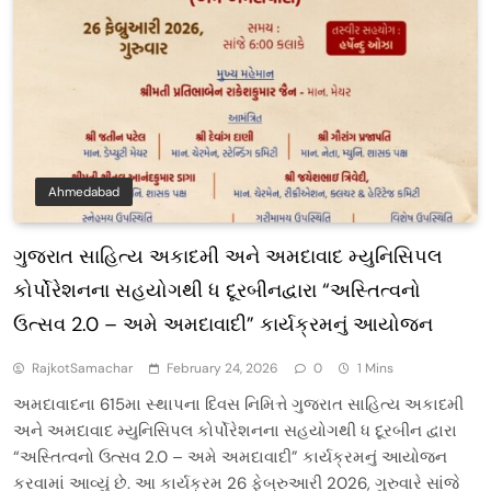
Ahmedabad
ગુજરાત સાહિત્ય અકાદમી અને અમદાવાદ મ્યુનિસિપલ
કોર્પોરેશનના સહયોગથી ધ દૂરબીનદ્વારા “અસ્તિત્વનો
ઉત્સવ 2.0 – અમે અમદાવાદી” કાર્યક્રમનું આયોજન
RajkotSamachar
February 24, 2026
0
1 Mins
અમદાવાદના 615મા સ્થાપના દિવસ નિમિત્તે ગુજરાત સાહિત્ય અકાદમી
અને અમદાવાદ મ્યુનિસિપલ કોર્પોરેશનના સહયોગથી ધ દૂરબીન દ્વારા
“અસ્તિત્વનો ઉત્સવ 2.0 – અમે અમદાવાદી” કાર્યક્રમનું આયોજન
કરવામાં આવ્યું છે. આ કાર્યક્રમ 26 ફેબ્રુઆરી 2026, ગુરુવારે સાંજે