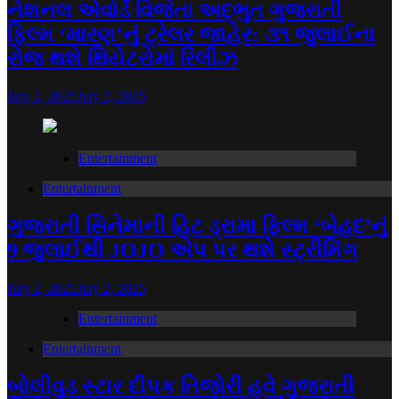
નેશનલ એવોર્ડ વિજેતા અદ્ભુત ગુજરાતી
ફિલ્મ ‘મારણ’નું ટ્રેલર જાહેર: ૩૧ જુલાઈના
રોજ થશે થિયેટરોમાં રિલીઝ
July 2, 2025
July 2, 2025
Entertainment
Entertainment
ગુજરાતી સિનેમાની હિટ ડ્રામા ફિલ્મ ‘બેહદ’નું
9 જુલાઈથી JOJO એપ પર થશે સ્ટ્રીમિંગ
July 2, 2025
July 2, 2025
Entertainment
Entertainment
બોલીવુડ સ્ટાર દીપક તિજોરી હવે ગુજરાતી