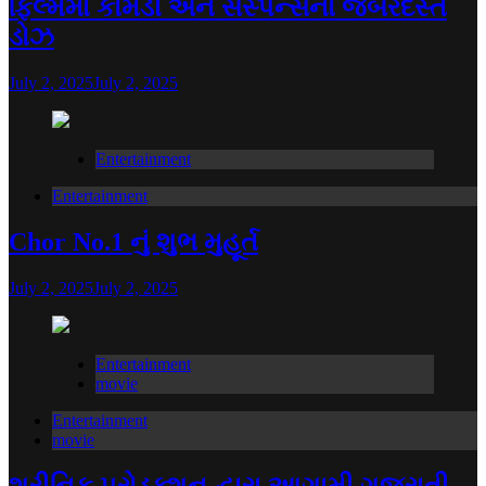
ફિલ્મમાં કોમેડી અને સસ્પેન્સનો જબરદસ્ત
ડોઝ
July 2, 2025
July 2, 2025
Entertainment
Entertainment
Chor No.1 નું શુભ મુહૂર્ત
July 2, 2025
July 2, 2025
Entertainment
movie
Entertainment
movie
શ્રીનિક પ્રોડક્શન દ્વારા આગામી ગુજરાતી