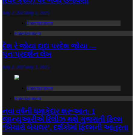
રિવર ક્રુઝ પર ભવ્ય ઉજવણી
July 2, 2025
July 2, 2025
Entertainment
Entertainment
દેશ રે જોયા દાદા પરદેશ જોયા —
પુનઃપ્રદર્શન લેખ
July 2, 2025
July 2, 2025
Entertainment
Entertainment
નવા વર્ષની ધમાકેદાર શરૂઆત: 1
જાન્યુઆરીએ રિલીઝ થશે ગુજરાતી ફિલ્મ
‘બિચારો બેચલર’, દર્શકોમાં ફિલ્મની આતુરતા