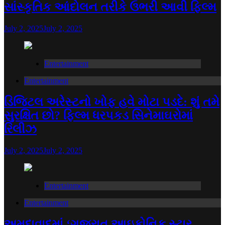
સાંસ્કૃતિક આંદોલન તરીકે ઉભરી આવી ફિલ્મ
July 2, 2025
July 2, 2025
Entertainment
Entertainment
ડિજિટલ અરેસ્ટનો ખોફ હવે મોટા પડદે: શું તમે
સુરક્ષિત છો? ફિલ્મ ધરપકડ સિનેમાઘરોમાં
રિલીઝ
July 2, 2025
July 2, 2025
Entertainment
Entertainment
અમદાવાદમાં ‘ગુજરાત આઇકોનિક સ્ટાર