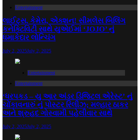
Entertainment
લાઈટ્સ, કેમેરા, એક્શન! સીમલેસ બિલિંગ
કનેક્ટિવિટી સાથે યુએઈમાં ‘JOJO’ નું
ધમાકેદાર લોન્ચિંગ
July 2, 2025
July 2, 2025
Entertainment
Entertainment
‘ધરપકડ – યુ આર અંડર ડિજિટલ એરેસ્ટ’ નું
ચોંકાવનારું નું પોસ્ટર રિલીઝ; મલ્હાર ઠાકર
અને શ્રુહદ ગોસ્વામી પહેલીવાર સાથે
July 2, 2025
July 2, 2025