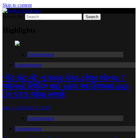
Skip to content
Search for:
Rajkot Samachar
Highlights
Entertainment
Entertainment
‘ગેટ સેટ ગો’ નું પાવર-પેક્ડ ટ્રેલર લોન્ચ: 7
ઓગસ્ટે રિલીઝ થઈ રહેલ આ ફિલ્મમાં હાઇ-
ટેક VFX જોવા મળશે
July 2, 2025
July 2, 2025
Entertainment
Entertainment