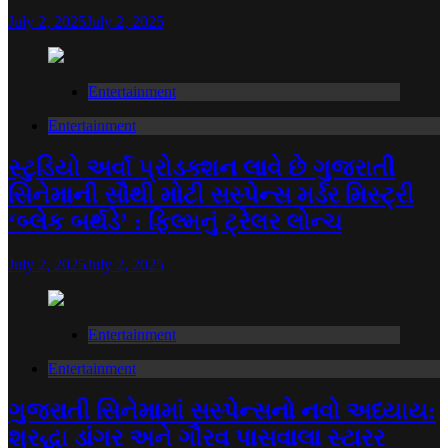
July 2, 2025
July 2, 2025
Entertainment
Entertainment
સ્ટુડિયો અર્વા પ્રોડક્શન લાવે છે ગુજરાતી
સિનેમાની સૌથી મોટી સસ્પેન્સ મર્ડર મિસ્ટ્રી
‘બ્લેક બર્થડે’ : ફિલ્મનું ટ્રેલર લોન્ચ
July 2, 2025
July 2, 2025
Entertainment
Entertainment
ગુજરાતી સિનેમામાં સસ્પેન્સનો નવો અધ્યાય:
શ્રદ્ધા ડાંગર અને ગૌરવ પાસવાલા સ્ટારર