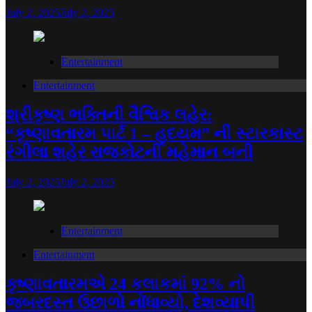
July 2, 2025
July 2, 2025
Entertainment
Entertainment
શ્રીકૃષ્ણ ભક્તિની વૈશ્વિક લહેર:
“કૃષ્ણાવતારમ પાર્ટ 1 – હૃદયમ” ની સ્ટારકાસ્ટ
રંગીલા શહેર રાજકોટની મહેમાન બની
July 2, 2025
July 2, 2025
Entertainment
Entertainment
કૃષ્ણાવતારમએ 24 કલાકમાં 92% નો
જબરદસ્ત ઉછાળો નોંધાવ્યો, દેશવ્યાપી