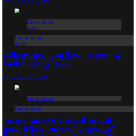
July 2, 2025
July 2, 2025
Entertainment
movie
Entertainment
movie
સોશિયલ હોરર ડ્રામા ફિલ્મ “છન છન”નું
આજે ભવ્ય મુહૂર્ત કરાયું
July 2, 2025
July 2, 2025
Entertainment
Entertainment
EFORU એન્ટરટેઈનમેન્ટની આગામી
ગુજરાતી ફિલ્મ ‘વાટ લાગી’નું શુભ મુહૂર્ત,