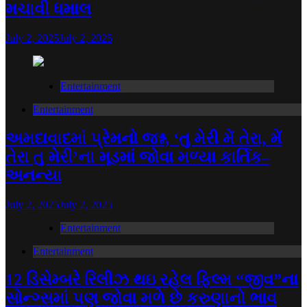
મચાવી ધમાલ
July 2, 2025
July 2, 2025
Entertainment
Entertainment
અમદાવાદમાં પ્રેમનો જશ્ન, ‘તુ મેરી મેં તેરા, મેં
તેરા તુ મેરી’ના મૂડમાં જોવા મળ્યા કાર્તિક–
અનન્યા
July 2, 2025
July 2, 2025
Entertainment
Entertainment
12 ડિસેમ્બરે રિલીઝ થઇ રહેલ ફિલ્મ “જીવ”ના
સોન્ગ્સમાં પણ જોવા મળે છે કરુણાનો ભાવ