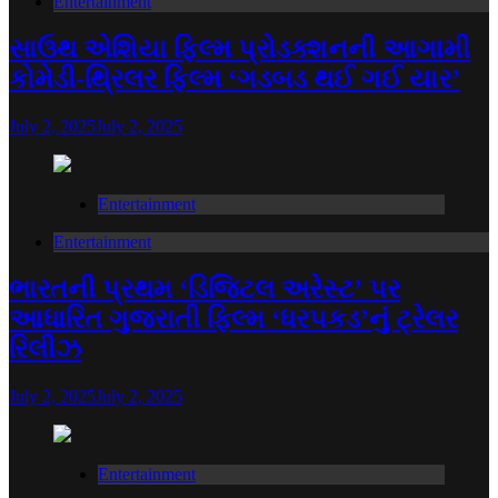
Entertainment
સાઉથ એશિયા ફિલ્મ પ્રોડક્શનની આગામી
કોમેડી-થ્રિલર ફિલ્મ ‘ગડબડ થઈ ગઈ યાર’
July 2, 2025
July 2, 2025
Entertainment
Entertainment
ભારતની પ્રથમ ‘ડિજિટલ અરેસ્ટ’ પર
આધારિત ગુજરાતી ફિલ્મ ‘ધરપકડ’નું ટ્રેલર
રિલીઝ
July 2, 2025
July 2, 2025
Entertainment