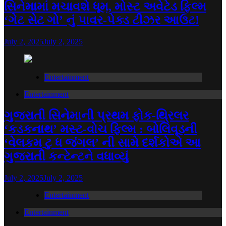
સિનેમામાં મચાવશે ધૂમ, મોસ્ટ અવેટેડ ફિલ્મ
‘ગેટ સેટ ગો’ નું પાવર-પેક્ડ ટીઝર આઉટ!
July 2, 2025
July 2, 2025
Entertainment
Entertainment
ગુજરાતી સિનેમાની પ્રથમ ફોક-થ્રિલર
‘કડકનાથ’ મસ્ટ-વોચ ફિલ્મ : બોલિવૂડની
‘વેલકમ ટુ ધ જંગલ’ ની સામે દર્શકોએ આ
ગુજરાતી કન્ટેન્ટને વધાવ્યું
July 2, 2025
July 2, 2025
Entertainment
Entertainment