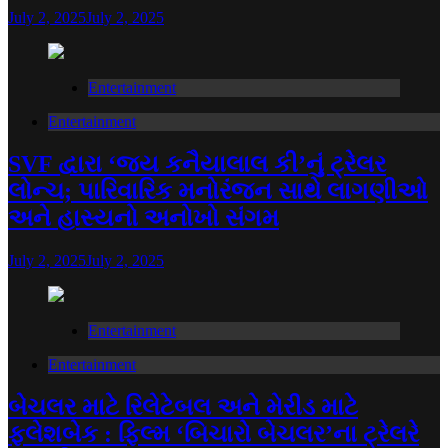
July 2, 2025
July 2, 2025
Entertainment
Entertainment
SVF દ્વારા ‘જય કનૈયાલાલ કી’નું ટ્રેલર
લોન્ચ; પારિવારિક મનોરંજન સાથે લાગણીઓ
અને હાસ્યનો અનોખો સંગમ
July 2, 2025
July 2, 2025
Entertainment
Entertainment
બેચલર માટે રિલેટેબલ અને મેરીડ માટે
ફ્લેશબેક : ફિલ્મ ‘બિચારો બેચલર’ના ટ્રેલરે