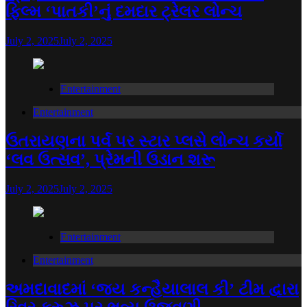
ફિલ્મ ‘પાતકી’નું દમદાર ટ્રેલર લોન્ચ
July 2, 2025
July 2, 2025
Entertainment
Entertainment
ઉતરાયણના પર્વ પર સ્ટાર પ્લસે લોન્ચ કર્યો
‘લવ ઉત્સવ’, પ્રેમની ઉડાન શરૂ
July 2, 2025
July 2, 2025
Entertainment
Entertainment
અમદાવાદમાં ‘જય કન્હૈયાલાલ કી’ ટીમ દ્વારા