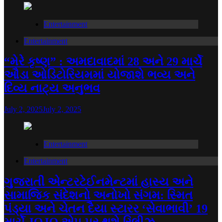
Entertainment
Entertainment
“મેરે કૃષ્ણ” : અમદાવાદમાં 28 અને 29 માર્ચે
ઔડા ઓડિટોરિયમમાં યોજાશે ભવ્ય અને
દિવ્ય નાટ્ય અનુભવ
July 2, 2025
July 2, 2025
Entertainment
Entertainment
ગુજરાતી એન્ટરટેઈનમેન્ટમાં હાસ્ય અને
સામાજિક સંદેશનો અનોખો સંગમ: સ્મિત
પંડ્યા અને ચેતન દૈયા સ્ટારર ‘સેવાભાવી’ 19