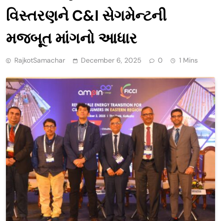
વિસ્તરણને C&I સેગમેન્ટની
મજબૂત માંગનો આધાર
RajkotSamachar
December 6, 2025
0
1 Mins