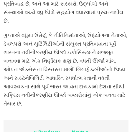
પ્રતિબદ્ધ છે, અને આ માટે સરકારો, ઉદ્યોગો અને
સંસ્થાઓ વચ્ચે વધુ ઊંડો સહયોગ વધારવામાં પ્રયત્નશીલ
છે.
ગુપ્તાએ વધુમાં ઉમેર્યું કે નીતિનિર્માતાઓ, ઉદ્યોગના નેતાઓ,
ડેવલપરો અને યુટિલિટીઓની સંયુક્ત પ્રતિબદ્ધતા પૂર્વ
ભારતના નવીનીકરણીય ઊર્જા ઇકોસિસ્ટમને મજબૂત
બનાવવા માટે એક નિર્ણાયક ક્ષણ છે. વધતી ઊર્જા માંગ,
ઓપન એક્સેસના વિસ્તરતા માર્ગો, ગિગાફેક્ટરીઓનો ઉદય
અને સસ્ટેનેબિલિટી આધારિત સ્પર્ધાત્મકતાની વધતી
આવશ્યકતા સાથે પૂર્વ ભારત આવતા દાયકામાં દેશના સૌથી
સક્રિય નવીનીકરણીય ઊર્જા બજારોમાંનું એક બનવા માટે
તૈયાર છે.