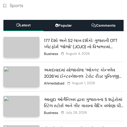
Sports
Latest
Popular
Comments
177 દેશો અને 52 લાખ દર્શકો: ગુજરાતી OTT
પ્લેટફોર્મ ‘જોજો’ (JOJO) નો વિશ્વભરમાં
દબદબો
August 4, 2026
Business
અમદાવાદમાં યોજાયેલા ‘ઓકલ્ટ કોન્ક્લેવ
2026’માં ઈન્ટરનેશનલ ટેરોટ રીડર પુનિતજી
લુલ્લા એ ટેરોટ કાર્ડ રીડિંગ અંગે માહિતી આપી
August 1, 2026
Ahmedabad
આયુદા ઓર્ગેનિક્સ દ્વારા ગુજરાતના 5 શહેરોમાં
રિટેલ સ્ટોર્સ અને ગીર ગાયના વૈદિક વલોણા ઘી-
દૂધની શુદ્ધ સેવાઓ સાથે વ્યાપક વિસ્તરણ
July 28, 2026
Business