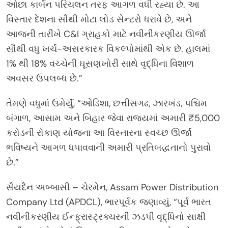
ઓછા કાર્બન પરિચલન તરફ આગળ વધી રહ્યા છે. આ
વિસ્તાર દેશના સૌથી મોટા લોડ સેન્ટરો ધરાવે છે, અને
આજની તારીખે C&I ગ્રાહકો માટે નવીનીકરણીય ઊર્જા
સૌથી વધુ ખર્ચ-અસરકારક વિકલ્પોમાંથી એક છે. હાલમાં
1% થી 18% વચ્ચેની ઘૂસણખોરી સાથે વૃદ્ધિના વિશાળ
અવસર ઉપલબ્ધ છે.”
તેમણે વધુમાં ઉમેર્યું, “ઓડિશા, છત્તીસગઢ, ઝારખંડ, પશ્ચિમ
બંગાળ, આસામ અને બિહાર જેવા રાજ્યમાં અમારી ₹5,000
કરોડની રોકાણ યોજના આ વિસ્તારના સ્વચ્છ ઊર્જા
ભવિષ્યને આગળ ધપાવવાની અમારી પ્રતિબદ્ધતાનો પુરાવો
છે.”
સૈયદૈન અબ્બાસી – ચેરમેન, Assam Power Distribution
Company Ltd (APDCL), ભારપૂર્વક જણાવ્યું, “પૂર્વ ભારત
નવીનીકરણીય ઈન્ફ્રાસ્ટ્રક્ચરની ઝડપી વૃદ્ધિનો સાક્ષી