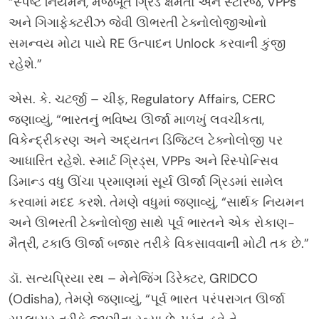
“સ્પષ્ટ નિયમન, મજબૂત ગ્રિડ ક્ષમતા અને સ્ટોરેજ, VPPs
અને ગિગાફેક્ટરીઝ જેવી ઊભરતી ટેક્નોલોજીઓનો
સમન્વય મોટા પાયે RE ઉત્પાદન Unlock કરવાની કુંજી
રહેશે.”
એસ. કે. ચટર્જી – ચીફ, Regulatory Affairs, CERC
જણાવ્યું, “ભારતનું ભવિષ્ય ઊર્જા માળખું લવચીકતા,
વિકેન્દ્રીકરણ અને અદ્યતન ડિજિટલ ટેક્નોલોજી પર
આધારિત રહેશે. સ્માર્ટ ગ્રિડ્સ, VPPs અને રિસ્પોન્સિવ
ડિમાન્ડ વધુ ઊંચા પ્રમાણમાં સૂર્ય ઊર્જા ગ્રિડમાં સામેલ
કરવામાં મદદ કરશે. તેમણે વધુમાં જણાવ્યું, “સાર્થક નિયમન
અને ઊભરતી ટેક્નોલોજી સાથે પૂર્વ ભારતને એક રોકાણ-
મૈત્રી, ટકાઉ ઊર્જા બજાર તરીકે વિકસાવવાની મોટી તક છે.”
ડૉ. સત્યપ્રિયા રથ – મેનેજિંગ ડિરેક્ટર, GRIDCO
(Odisha), તેમણે જણાવ્યું, “પૂર્વ ભારત પરંપરાગત ઊર્જા