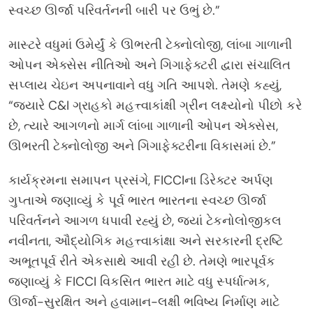
સ્વચ્છ ઊર્જા પરિવર્તનની બારી પર ઉભું છે.”
માસ્ટરે વધુમાં ઉમેર્યું કે ઊભરતી ટેક્નોલોજી, લાંબા ગાળાની
ઓપન એક્સેસ નીતિઓ અને ગિગાફેક્ટરી દ્વારા સંચાલિત
સપ્લાય ચેઇન અપનાવાને વધુ ગતિ આપશે. તેમણે કહ્યું,
“જ્યારે C&I ગ્રાહકો મહત્ત્વાકાંક્ષી ગ્રીન લક્ષ્યોનો પીછો કરે
છે, ત્યારે આગળનો માર્ગ લાંબા ગાળાની ઓપન એક્સેસ,
ઊભરતી ટેક્નોલોજી અને ગિગાફેક્ટરીના વિકાસમાં છે.”
કાર્યક્રમના સમાપન પ્રસંગે, FICCIના ડિરેક્ટર અર્પણ
ગુપ્તાએ જણાવ્યું કે પૂર્વ ભારત ભારતના સ્વચ્છ ઊર્જા
પરિવર્તનને આગળ ધપાવી રહ્યું છે, જ્યાં ટેકનોલોજીકલ
નવીનતા, ઔદ્યોગિક મહત્ત્વાકાંક્ષા અને સરકારની દ્રષ્ટિ
અભૂતપૂર્વ રીતે એકસાથે આવી રહી છે. તેમણે ભારપૂર્વક
જણાવ્યું કે FICCI વિકસિત ભારત માટે વધુ સ્પર્ધાત્મક,
ઊર્જા-સુરક્ષિત અને હવામાન-લક્ષી ભવિષ્ય નિર્માણ માટે