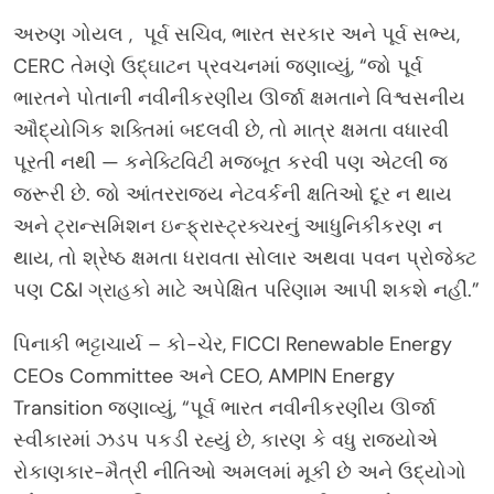
અરુણ ગોયલ , પૂર્વ સચિવ, ભારત સરકાર અને પૂર્વ સભ્ય,
CERC તેમણે ઉદ્ઘાટન પ્રવચનમાં જણાવ્યું, “જો પૂર્વ
ભારતને પોતાની નવીનીકરણીય ઊર્જા ક્ષમતાને વિશ્વસનીય
ઔદ્યોગિક શક્તિમાં બદલવી છે, તો માત્ર ક્ષમતા વધારવી
પૂરતી નથી — કનેક્ટિવિટી મજબૂત કરવી પણ એટલી જ
જરૂરી છે. જો આંતરરાજ્ય નેટવર્કની ક્ષતિઓ દૂર ન થાય
અને ટ્રાન્સમિશન ઇન્ફ્રાસ્ટ્રક્ચરનું આધુનિકીકરણ ન
થાય, તો શ્રેષ્ઠ ક્ષમતા ધરાવતા સોલાર અથવા પવન પ્રોજેક્ટ
પણ C&I ગ્રાહકો માટે અપેક્ષિત પરિણામ આપી શકશે નહીં.”
પિનાકી ભટ્ટાચાર્ય – કો-ચેર, FICCI Renewable Energy
CEOs Committee અને CEO, AMPIN Energy
Transition જણાવ્યું, “પૂર્વ ભારત નવીનીકરણીય ઊર્જા
સ્વીકારમાં ઝડપ પકડી રહ્યું છે, કારણ કે વધુ રાજ્યોએ
રોકાણકાર-મૈત્રી નીતિઓ અમલમાં મૂકી છે અને ઉદ્યોગો