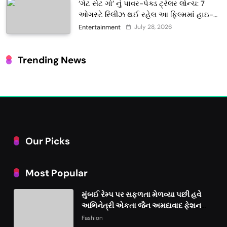
‘ગેટ સેટ ગો’ નું પાવર-પેક્ડ ટ્રેલર લોન્ચ: 7
ઓગસ્ટે રિલીઝ થઈ રહેલ આ ફિલ્મમાં હાઇ-
ટેક VFX જોવા મળશે
July 28, 2026
Entertainment
Trending News
Our Picks
Most Popular
મુંબઈ રેમ્પ પર સફળતા મેળવ્યા પછી હવે
અભિનેત્રી એકતા જૈન અમદાવાદ ફેશન
વીકમાં પોતાની પ્રતિભા પ્રદર્શિત કરશે
Fashion