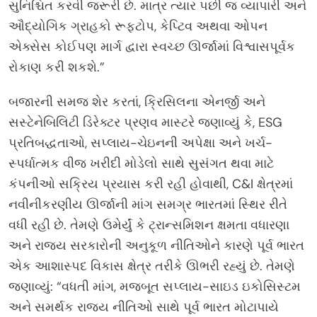
સુનિશ્ચિત કરવી જરૂરી છે. માત્ર ત્યાર પછી જ વ્યાપારી અને
ઔદ્યોગિક ગ્રાહકો રૂફટોપ, કેપ્ટિવ અથવા ઓપન
એક્સેસ કોઈપણ માર્ગ દ્વારા સ્વચ્છ ઊર્જામાં વિશ્વાસપૂર્વક
રોકાણ કરી શકશે.”
બજારની સમજ શેર કરતાં, ક્રિસિલના એનર્જી અને
સસ્ટેનેબિલિટી ડિરેક્ટર પ્રણવ માસ્ટરે જણાવ્યું કે, ESG
પ્રતિબદ્ધતાઓ, સપ્લાય-ચેઇનની અપેક્ષા અને ખર્ચ-
સ્પર્ધાત્મક વીજ ખરીદી મોડેલો સાથે સુસંગત થવા માટે
કંપનીઓ સક્રિય પ્રયાસ કરી રહી હોવાથી, C&I ક્ષેત્રમાં
નવીનીકરણીય ઊર્જાની માંગ સમગ્ર ભારતમાં સ્થિર રીતે
વધી રહી છે. તેમણે ઉમેર્યું કે ટ્રાન્સમિશન ક્ષમતા વધારણા
અને રાજ્ય સરકારોની અનુકૂળ નીતિઓને કારણે પૂર્વ ભારત
એક આશાસ્પદ વિકાસ ક્ષેત્ર તરીકે ઊભરી રહ્યું છે. તેમણે
જણાવ્યું: “વધતી માંગ, મજબૂત સપ્લાય-સાઇડ ઇકોસિસ્ટમ
અને સમર્થક રાજ્ય નીતિઓ સાથે પૂર્વ ભારત મોટાપાયે