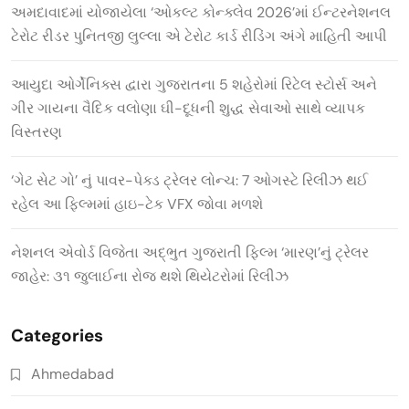
અમદાવાદમાં યોજાયેલા ‘ઓકલ્ટ કોન્ક્લેવ 2026’માં ઈન્ટરનેશનલ
ટેરોટ રીડર પુનિતજી લુલ્લા એ ટેરોટ કાર્ડ રીડિંગ અંગે માહિતી આપી
આયુદા ઓર્ગેનિક્સ દ્વારા ગુજરાતના 5 શહેરોમાં રિટેલ સ્ટોર્સ અને
ગીર ગાયના વૈદિક વલોણા ઘી-દૂધની શુદ્ધ સેવાઓ સાથે વ્યાપક
વિસ્તરણ
‘ગેટ સેટ ગો’ નું પાવર-પેક્ડ ટ્રેલર લોન્ચ: 7 ઓગસ્ટે રિલીઝ થઈ
રહેલ આ ફિલ્મમાં હાઇ-ટેક VFX જોવા મળશે
નેશનલ એવોર્ડ વિજેતા અદ્ભુત ગુજરાતી ફિલ્મ ‘મારણ’નું ટ્રેલર
જાહેર: ૩૧ જુલાઈના રોજ થશે થિયેટરોમાં રિલીઝ
Categories
Ahmedabad