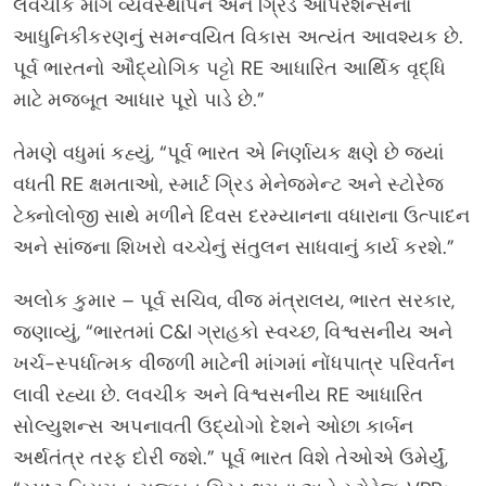
લવચીક માંગ વ્યવસ્થાપન અને ગ્રિડ ઓપરેશન્સના
આધુનિકીકરણનું સમન્વયિત વિકાસ અત્યંત આવશ્યક છે.
પૂર્વ ભારતનો ઔદ્યોગિક પટ્ટો RE આધારિત આર્થિક વૃદ્ધિ
માટે મજબૂત આધાર પૂરો પાડે છે.”
તેમણે વધુમાં કહ્યું, “પૂર્વ ભારત એ નિર્ણાયક ક્ષણે છે જ્યાં
વધતી RE ક્ષમતાઓ, સ્માર્ટ ગ્રિડ મેનેજમેન્ટ અને સ્ટોરેજ
ટેક્નોલોજી સાથે મળીને દિવસ દરમ્યાનના વધારાના ઉત્પાદન
અને સાંજના શિખરો વચ્ચેનું સંતુલન સાધવાનું કાર્ય કરશે.”
અલોક કુમાર – પૂર્વ સચિવ, વીજ મંત્રાલય, ભારત સરકાર,
જણાવ્યું, “ભારતમાં C&I ગ્રાહકો સ્વચ્છ, વિશ્વસનીય અને
ખર્ચ-સ્પર્ધાત્મક વીજળી માટેની માંગમાં નોંધપાત્ર પરિવર્તન
લાવી રહ્યા છે. લવચીક અને વિશ્વસનીય RE આધારિત
સોલ્યુશન્સ અપનાવતી ઉદ્યોગો દેશને ઓછા કાર્બન
અર્થતંત્ર તરફ દોરી જશે.” પૂર્વ ભારત વિશે તેઓએ ઉમેર્યું,