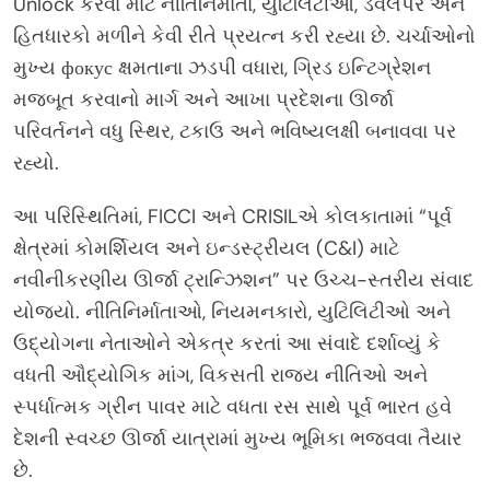
Unlock કરવા માટે નીતિનિર્માતા, યુટિલિટીઓ, ડેવલપર અને
હિતધારકો મળીને કેવી રીતે પ્રયત્ન કરી રહ્યા છે. ચર્ચાઓનો
મુખ્ય фокус ક્ષમતાના ઝડપી વધારા, ગ્રિડ ઇન્ટિગ્રેશન
મજબૂત કરવાનો માર્ગ અને આખા પ્રદેશના ઊર્જા
પરિવર્તનને વધુ સ્થિર, ટકાઉ અને ભવિષ્યલક્ષી બનાવવા પર
રહ્યો.
આ પરિસ્થિતિમાં, FICCI અને CRISILએ કોલકાતામાં “પૂર્વ
ક્ષેત્રમાં કોમર્શિયલ અને ઇન્ડસ્ટ્રીયલ (C&I) માટે
નવીનીકરણીય ઊર્જા ટ્રાન્ઝિશન” પર ઉચ્ચ-સ્તરીય સંવાદ
યોજ્યો. નીતિનિર્માતાઓ, નિયમનકારો, યુટિલિટીઓ અને
ઉદ્યોગના નેતાઓને એકત્ર કરતાં આ સંવાદે દર્શાવ્યું કે
વધતી ઔદ્યોગિક માંગ, વિકસતી રાજ્ય નીતિઓ અને
સ્પર્ધાત્મક ગ્રીન પાવર માટે વધતા રસ સાથે પૂર્વ ભારત હવે
દેશની સ્વચ્છ ઊર્જા યાત્રામાં મુખ્ય ભૂમિકા ભજવવા તૈયાર
છે.