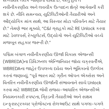
સપ્લાયર તરીકે જાણીતા રહ્યા છે, પરંતુ હવે તે
નવીનીકરણીય અને લવચીક ઉત્પાદન ક્ષેત્રે આગેવાની કરી
શકે છે. નીતિ સમન્વય, યુટિલિટીઓની તૈયારીઓ અને
ઔદ્યોગિક માંગ સાથે, આ વિસ્તાર મોટા પરિવર્તન માટે તૈયાર
છે.” તેમણે ભાર મૂક્યો, “C&I ગ્રાહકો માટે RE Unlock કરવા
માટે ડેવલપર્સ, રેગ્યુલેટર્સ, ઉદ્યોગો અને યુટિલિટીઓ વચ્ચે
મજબૂત સહકાર જરૂરી છે.”
પશ્ચિમ બંગાળ નવીનીકરણીય ઊર્જા વિકાસ એજન્સી
(WBREDA)ના ડિવિઝનલ એન્જિનિયર જૉય ચક્રવર્તીએ,
WBREDAના જાહેર ઉપલબ્ધ ધ્યેય અને ભૂમિકાનો ઉલ્લેખ
કરતાં જણાવ્યું, “પૂર્વ ભારત માટે ગ્રીન ઓપન એક્સેસ અને
વિતરિત નવીનીકરણીય ઊર્જાની સંભાવનાને સાચે Unlock
કરવા માટે WBREDA જેવી રાજ્ય-આધારિત એજન્સીએ
નિયમનકારી સ્પષ્ટતા, ગ્રિડની તૈયારીઓ અને સક્ષમ
ઇન્ફ્રાસ્ટ્રક્ચર પ્રોજેક્ટના રોલઆઉટ સાથે પગલા-પગલે