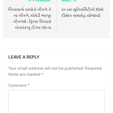
Post
Previous:
Next:
navigation
બિચારાનો વરઘોડો નીકળે કે
ઇન્ડસ યુનિવર્સિટીનો 10મો
ના નીકળે..કોમેડી ભરપૂર
દીક્ષાંત સમારોહ યોજાયો
નીકળશે : ફિલ્મ ‘બિચારો
બેચલર’નું ટીઝર લોન્ચ
LEAVE A REPLY
Your email address will not be published.
Required
fields are marked
*
Comment
*