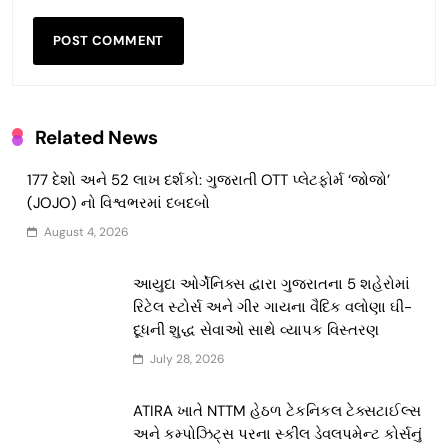
Related News
177 દેશો અને 52 લાખ દર્શકો: ગુજરાતી OTT પ્લેટફોર્મ ‘જોજો’
(JOJO) નો વિશ્વભરમાં દબદબો
August 4, 2026
આયુદા ઓર્ગેનિક્સ દ્વારા ગુજરાતના 5 શહેરોમાં
રિટેલ સ્ટોર્સ અને ગીર ગાયના વૈદિક વલોણા ઘી-
દૂધની શુદ્ધ સેવાઓ સાથે વ્યાપક વિસ્તરણ
July 28, 2026
ATIRA ખાતે NTTM હેઠળ ટેકનિકલ ટેક્સટાઈલ્સ
અને કમ્પોઝિટ્સ પરના સ્કીલ ડેવલપમેન્ટ કોર્સનું