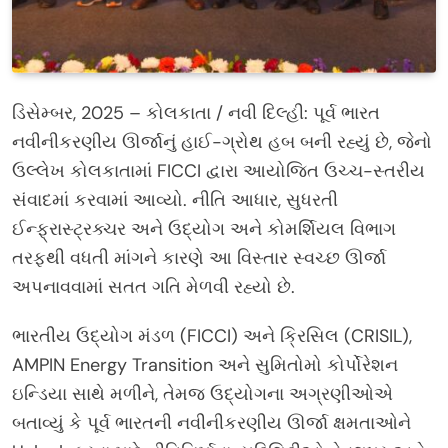
ડિસેમ્બર, 2025 – કોલકાતા / નવી દિલ્હી: પૂર્વ ભારત
નવીનીકરણીય ઊર્જાનું હાઈ-ગ્રોથ હબ બની રહ્યું છે, જેનો
ઉલ્લેખ કોલકાતામાં FICCI દ્વારા આયોજિત ઉચ્ચ-સ્તરીય
સંવાદમાં કરવામાં આવ્યો. નીતિ આધાર, સુધરતી
ઈન્ફ્રાસ્ટ્રક્ચર અને ઉદ્યોગ અને કોમર્શિયલ વિભાગ
તરફથી વધતી માંગને કારણે આ વિસ્તાર સ્વચ્છ ઊર્જા
અપનાવવામાં સતત ગતિ મેળવી રહ્યો છે.
ભારતીય ઉદ્યોગ મંડળ (FICCI) અને ક્રિસિલ (CRISIL),
AMPIN Energy Transition અને સુમિતોમો કોર્પોરેશન
ઇન્ડિયા સાથે મળીને, તેમજ ઉદ્યોગના અગ્રણીઓએ
બતાવ્યું કે પૂર્વ ભારતની નવીનીકરણીય ઊર્જા ક્ષમતાઓને