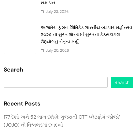
સમાપન
July 23, 2026
અજમેરા ફેશન લિમિટેડ ભારતીય વ્યાપાર મહોત્સવ
૨૦૨૬ ના સુરત લોન્ચમાં સુરતના ટેક્સટાઇલ
ઉદ્યોગનું નેતૃત્વ કર્યું
July 20, 2026
Search
Search
Recent Posts
177 દેશો અને 52 લાખ દર્શકો: ગુજરાતી OTT પ્લેટફોર્મ ‘જોજો’
(JOJO) નો વિશ્વભરમાં દબદબો