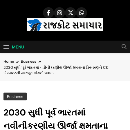
Skip
to
content
Rajkot Samachar
MENU
Home
Business
2030 સુધી પૂર્વ ભારતમાં નવીનીકરણીય ઊર્જા ક્ષમતાના વિસ્તરણને C&I
સેગમેન્ટની મજબૂત માંગનો આધાર
Business
2030 સુધી પૂર્વ ભારતમાં
નવીનીકરણીય ઊર્જા ક્ષમતાના