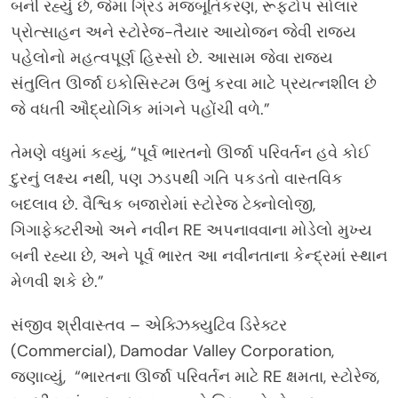
બની રહ્યું છે, જેમાં ગ્રિડ મજબૂતિકરણ, રૂફટોપ સોલાર
પ્રોત્સાહન અને સ્ટોરેજ-તૈયાર આયોજન જેવી રાજ્ય
પહેલોનો મહત્વપૂર્ણ હિસ્સો છે. આસામ જેવા રાજ્ય
સંતુલિત ઊર્જા ઇકોસિસ્ટમ ઉભું કરવા માટે પ્રયત્નશીલ છે
જે વધતી ઔદ્યોગિક માંગને પહોંચી વળે.”
તેમણે વધુમાં કહ્યું, “પૂર્વ ભારતનો ઊર્જા પરિવર્તન હવે કોઈ
દુરનું લક્ષ્ય નથી, પણ ઝડપથી ગતિ પકડતો વાસ્તવિક
બદલાવ છે. વૈશ્વિક બજારોમાં સ્ટોરેજ ટેક્નોલોજી,
ગિગાફેક્ટરીઓ અને નવીન RE અપનાવવાના મોડેલો મુખ્ય
બની રહ્યા છે, અને પૂર્વ ભારત આ નવીનતાના કેન્દ્રમાં સ્થાન
મેળવી શકે છે.”
સંજીવ શ્રીવાસ્તવ – એક્ઝિક્યુટિવ ડિરેક્ટર
(Commercial), Damodar Valley Corporation,
જણાવ્યું, “ભારતના ઊર્જા પરિવર્તન માટે RE ક્ષમતા, સ્ટોરેજ,