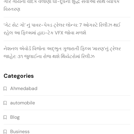
ગીર ગાયના વૈદિક વલોણા ઘી-દૂધની શુદ્ધ સેવાઓ સાથે વ્યાપક
વિસ્તરણ
‘ગેટ સેટ ગો’ નું પાવર-પેક્ડ ટ્રેલર લોન્ચ: 7 ઓગસ્ટે રિલીઝ થઈ
રહેલ આ ફિલ્મમાં હાઇ-ટેક VFX જોવા મળશે
નેશનલ એવોર્ડ વિજેતા અદ્ભુત ગુજરાતી ફિલ્મ ‘મારણ’નું ટ્રેલર
જાહેર: ૩૧ જુલાઈના રોજ થશે થિયેટરોમાં રિલીઝ
Categories
Ahmedabad
automobile
Blog
Business