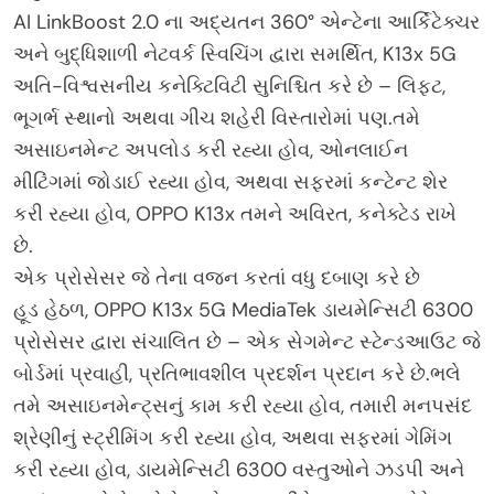
AI LinkBoost 2.0 ના અદ્યતન 360° એન્ટેના આર્કિટેક્ચર
અને બુદ્ધિશાળી નેટવર્ક સ્વિચિંગ દ્વારા સમર્થિત, K13x 5G
અતિ-વિશ્વસનીય કનેક્ટિવિટી સુનિશ્ચિત કરે છે – લિફ્ટ,
ભૂગર્ભ સ્થાનો અથવા ગીચ શહેરી વિસ્તારોમાં પણ.તમે
અસાઇનમેન્ટ અપલોડ કરી રહ્યા હોવ, ઓનલાઈન
મીટિંગમાં જોડાઈ રહ્યા હોવ, અથવા સફરમાં કન્ટેન્ટ શેર
કરી રહ્યા હોવ, OPPO K13x તમને અવિરત, કનેક્ટેડ રાખે
છે.
એક પ્રોસેસર જે તેના વજન કરતાં વધુ દબાણ કરે છે
હૂડ હેઠળ, OPPO K13x 5G MediaTek ડાયમેન્સિટી 6300
પ્રોસેસર દ્વારા સંચાલિત છે – એક સેગમેન્ટ સ્ટેન્ડઆઉટ જે
બોર્ડમાં પ્રવાહી, પ્રતિભાવશીલ પ્રદર્શન પ્રદાન કરે છે.ભલે
તમે અસાઇનમેન્ટ્સનું કામ કરી રહ્યા હોવ, તમારી મનપસંદ
શ્રેણીનું સ્ટ્રીમિંગ કરી રહ્યા હોવ, અથવા સફરમાં ગેમિંગ
કરી રહ્યા હોવ, ડાયમેન્સિટી 6300 વસ્તુઓને ઝડપી અને