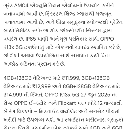
ગ્રેડ AM04 એલ્યુમિનિયમ એલોયનો ઉપયોગ કરીને
બનાવવામાં આવી છે, ક્રિસ્ટલ શિલ્ડ ગ્લાસથી મજબૂત
બનાવવામાં આવી છે, અને ઊંડા સમુદ્રના સ્પોન્જથી પ્રેરિત
બાયોમિમેટિક સ્પોન્જ શોક એબ્સોર્પ્શન સિસ્ટમ દ્વારા
વધારેલ છે. IP65 પાણી અને ધૂળ પ્રતિકાર સાથે, OPPO
K13x 5G ટકાઉપણું માટે એક નવો માપદંડ સ્થાપિત કરે છે,
જે શૈલી અથવા ઉપયોગિતા સાથે સમાધાન કર્યા વિના
અજોડ કઠિનતા પ્રદાન કરે છે.
4GB+128GB વેરિઅન્ટ માટે ₹11,999, 6GB+128GB
વેરિઅન્ટ માટે ₹12,999 અને 8GB+128GB વેરિઅન્ટ માટે
₹14,999 ની કિંમતે, OPPO K13x 5G 27 જૂન 2025 ના
રોજ OPPO ઈ-સ્ટોર અને Flipkart પર બપોરે 12 વાગ્યાથી
બે રંગ વિકલ્પો – મિડનાઈટ વાયોલેટ અને સનસેટ પીચમાં
ખરીદી માટે ઉપલબ્ધ થશે. આ સ્માર્ટફોન ખરીદનારા ગ્રાહકો
સેલના દિવસે પસંદગીના બેંક ઑફર્સ સાથે 4GB અને 6GB