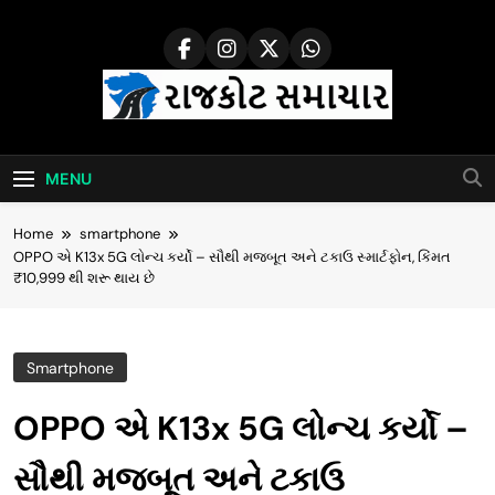
Skip
to
content
Rajkot Samachar
MENU
Home
smartphone
OPPO એ K13x 5G લોન્ચ કર્યો – સૌથી મજબૂત અને ટકાઉ સ્માર્ટફોન, કિંમત
₹10,999 થી શરૂ થાય છે
Smartphone
OPPO એ K13x 5G લોન્ચ કર્યો –
સૌથી મજબૂત અને ટકાઉ