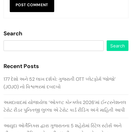
Search
Search
Recent Posts
177 દેશો અને 52 લાખ દર્શકો: ગુજરાતી OTT પ્લેટફોર્મ ‘જોજો’
(JOJO) નો વિશ્વભરમાં દબદબો
અમદાવાદમાં યોજાયેલા ‘ઓકલ્ટ કોન્ક્લેવ 2026’માં ઈન્ટરનેશનલ
ટેરોટ રીડર પુનિતજી લુલ્લા એ ટેરોટ કાર્ડ રીડિંગ અંગે માહિતી આપી
આયુદા ઓર્ગેનિક્સ દ્વારા ગુજરાતના 5 શહેરોમાં રિટેલ સ્ટોર્સ અને