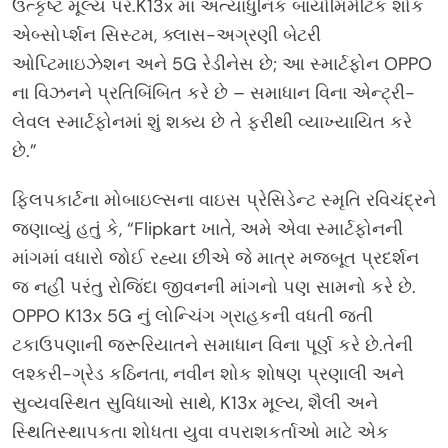
ઉત્કૃષ્ટ મૂલ્ય પર.K13x માં અત્યાધુનિક બાયોમિમેટિક શોક
એબ્સોર્પ્શન સિસ્ટમ, ક્લાસ-અગ્રણી બેટરી
ઓપ્ટિમાઇઝેશન અને 5G રેડીનેસ છે; આ સ્માર્ટફોન OPPO
ના વિઝનને પ્રતિબિંબિત કરે છે – સમાધાન વિના એન્ટ્રી-
લેવલ સ્માર્ટફોનમાં શું શક્ય છે તે ફરીથી વ્યાખ્યાયિત કરે
છે.”
ફ્લિપકાર્ટના મોબાઇલ્સના વાઇસ પ્રેસિડેન્ટ સ્મૃતિ રવિચંદ્રને
જણાવ્યું હતું કે, “Flipkart ખાતે, અમે એવા સ્માર્ટફોનની
માંગમાં વધારો જોઈ રહ્યા છીએ જે માત્ર મજબૂત પ્રદર્શન
જ નહીં પરંતુ રોજિંદા જીવનની માંગનો પણ સામનો કરે છે.
OPPO K13x 5G નું લોન્ચિંગ ગ્રાહકની વધતી જતી
ટકાઉપણાની જરૂરિયાતને સમાધાન વિના પૂર્ણ કરે છે.તેની
લશ્કરી-ગ્રેડ કઠિનતા, નવીન શોક શોષણ પ્રણાલી અને
સુવ્યવસ્થિત સુવિધાઓ સાથે, K13x મૂલ્ય, શૈલી અને
સ્થિતિસ્થાપકતા શોધતા યુવા વપરાશકર્તાઓ માટે એક