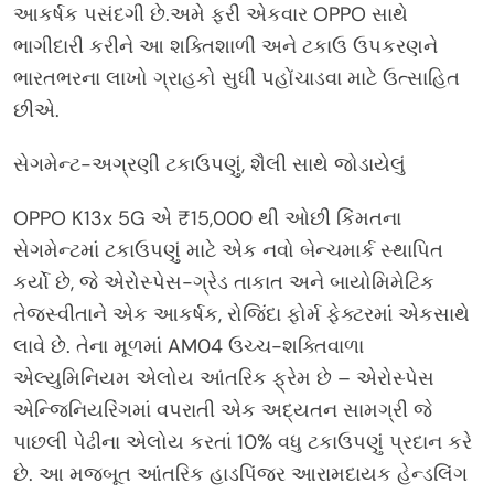
આકર્ષક પસંદગી છે.અમે ફરી એકવાર OPPO સાથે
ભાગીદારી કરીને આ શક્તિશાળી અને ટકાઉ ઉપકરણને
ભારતભરના લાખો ગ્રાહકો સુધી પહોંચાડવા માટે ઉત્સાહિત
છીએ.
સેગમેન્ટ-અગ્રણી ટકાઉપણું, શૈલી સાથે જોડાયેલું
OPPO K13x 5G એ ₹15,000 થી ઓછી કિંમતના
સેગમેન્ટમાં ટકાઉપણું માટે એક નવો બેન્ચમાર્ક સ્થાપિત
કર્યો છે, જે એરોસ્પેસ-ગ્રેડ તાકાત અને બાયોમિમેટિક
તેજસ્વીતાને એક આકર્ષક, રોજિંદા ફોર્મ ફેક્ટરમાં એકસાથે
લાવે છે. તેના મૂળમાં AM04 ઉચ્ચ-શક્તિવાળા
એલ્યુમિનિયમ એલોય આંતરિક ફ્રેમ છે – એરોસ્પેસ
એન્જિનિયરિંગમાં વપરાતી એક અદ્યતન સામગ્રી જે
પાછલી પેઢીના એલોય કરતાં 10% વધુ ટકાઉપણું પ્રદાન કરે
છે. આ મજબૂત આંતરિક હાડપિંજર આરામદાયક હેન્ડલિંગ