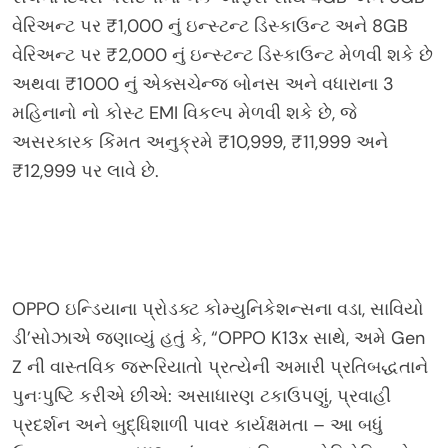
વેરિઅન્ટ પર ₹1,000 નું ઇન્સ્ટન્ટ ડિસ્કાઉન્ટ અને 8GB
વેરિઅન્ટ પર ₹2,000 નું ઇન્સ્ટન્ટ ડિસ્કાઉન્ટ મેળવી શકે છે
અથવા ₹1000 નું એક્સચેન્જ બોનસ અને વધારાના 3
મહિનાનો નો કોસ્ટ EMI વિકલ્પ મેળવી શકે છે, જે
અસરકારક કિંમત અનુક્રમે ₹10,999, ₹11,999 અને
₹12,999 પર લાવે છે.
OPPO ઇન્ડિયાના પ્રોડક્ટ કોમ્યુનિકેશન્સના વડા, સાવિયો
ડી’સોઝાએ જણાવ્યું હતું કે, “OPPO K13x સાથે, અમે Gen
Z ની વાસ્તવિક જરૂરિયાતો પ્રત્યેની અમારી પ્રતિબદ્ધતાને
પુનઃપુષ્ટિ કરીએ છીએ: અસાધારણ ટકાઉપણું, પ્રવાહી
પ્રદર્શન અને બુદ્ધિશાળી પાવર કાર્યક્ષમતા – આ બધું