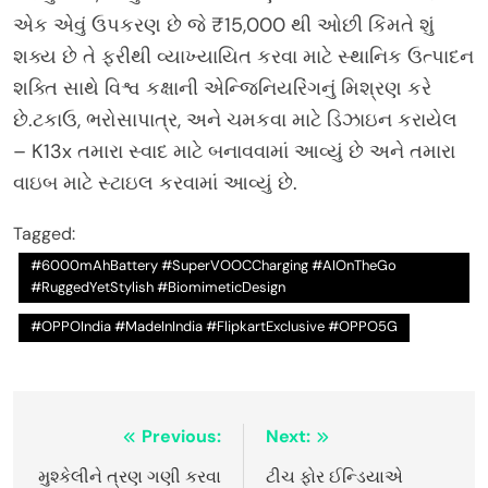
એક એવું ઉપકરણ છે જે ₹15,000 થી ઓછી કિંમતે શું
શક્ય છે તે ફરીથી વ્યાખ્યાયિત કરવા માટે સ્થાનિક ઉત્પાદન
શક્તિ સાથે વિશ્વ કક્ષાની એન્જિનિયરિંગનું મિશ્રણ કરે
છે.ટકાઉ, ભરોસાપાત્ર, અને ચમકવા માટે ડિઝાઇન કરાયેલ
– K13x તમારા સ્વાદ માટે બનાવવામાં આવ્યું છે અને તમારા
વાઇબ માટે સ્ટાઇલ કરવામાં આવ્યું છે.
Tagged:
#6000mAhBattery #SuperVOOCCharging #AIOnTheGo
#RuggedYetStylish #BiomimeticDesign
#OPPOIndia #MadeInIndia #FlipkartExclusive #OPPO5G
Post
Previous:
Next:
navigation
મુશ્કેલીને ત્રણ ગણી કરવા
ટીચ ફોર ઈન્ડિયાએ