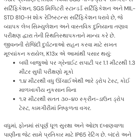
સર્ટિફિકેશન, SGS મિલિટરી સ્ટાન્ડર્ડ સર્ટિફિકેશન અને MIL-
STD 810-H શોક રેઝિસ્ટન્સ સર્ટિફિકેશન ધરાવે છે, જે
વ્યાપક લેબ સિમ્યુલેશન અને વાસ્તવિક દુનિયાના તણાવ
પરીક્ષણ દ્વારા તેની સ્થિતિસ્થાપકતાને માન્ય કરે છે.
જીવનની રોજિંદી દુર્ઘટનાઓ સહન કરવા માટે સખત
મૂલ્યાંકન કરાયેલ, K13x એ આમાંથી પસાર થયું:
બધી બાજુઓ પર ગ્રેનાઈટ સપાટી પર 1.1 મીટરથી 1.3
મીટર સુધી પરીક્ષણો મૂકો
૧.૪ મીટરથી વધુ ઊંચાઈએથી ભારે ડ્રોપ ટેસ્ટ, કોઈ
માળખાકીય નુકસાન વિના
૧.૨ મીટરથી સતત ૩૦-૪૦ સ્ક્રીન-ડાઉન ડ્રોપ
ટેસ્ટ, કામગીરીમાં નિષ્ફળતા વગર.
વધુમાં, ફોનમાં સંપૂર્ણ ધૂળ સુરક્ષા અને ઓછા દબાણવાળા
પાણીના જેટ સામે પ્રતિકાર માટે IP65 રેટિંગ છે. બંદરો અને