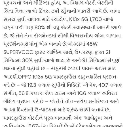
પ્રવચનો અને મીટિંગ્સ હોય, આ વિશાળ બેટરી બેટરીની
ચિંતા વિના આખો દિવસ ટકી રહેવાની ખાતરી આપે છે. લાંબા
સમય સુધી ચાલવા માટે રચાયેલ, K13x 5G 1,700 ચાર્જ
ચક્ર પછી પણ 80% થી વધુ બેટરી સ્વાસ્થ્યની ખાતરી આપે
છે, જે તેને તેના સેગમેન્ટમાં સૌથી વિશ્વસનીય લાંબા ગાળાના
પ્રદર્શનકારોમાંનું એક બનાવે છે.બોક્સમાં 45W
SUPERVOOC ફાસ્ટ ચાર્જિંગ સાથે, ઉપકરણ ફક્ત 21
મિનિટમાં 30% સુધી ચાર્જ થાય છે અને 91 મિનિટમાં સંપૂર્ણ
ક્ષમતા સુધી પહોંચે છે – સફરમાં ઝડપી પાવર-અપ્સ માટે
આદર્શ.OPPO K13x 5G પાવરહાઉસ સહનશક્તિ પ્રદાન
કરે છે – જે 19.3 કલાક સુધીનો વિડિયો પ્લેબેક, 40.7 કલાક
સંગીત, 56.8 કલાક કોલ ટાઇમ અને 10.6 કલાક અવિરત
ગેમિંગ પ્રદાન કરે છે – જે તેને નોન-સ્ટોપ મનોરંજન અને
આખા દિવસની ઉત્પાદકતા માટે શ્રેષ્ઠ સાથી બનાવે છે.
પાવરહાઉસ બેટરીને પૂરક બનાવતી એક આબેહૂબ અને
અતિ-સરળ 6.67-ઇંચ ડિસ્પ્લે છે જે દરેક જોવાના અનુભવને