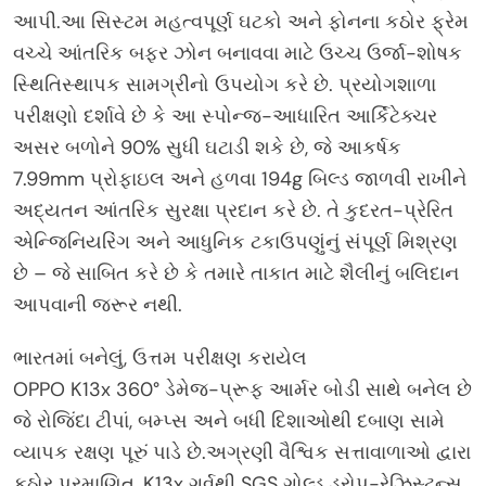
આપી.આ સિસ્ટમ મહત્વપૂર્ણ ઘટકો અને ફોનના કઠોર ફ્રેમ
વચ્ચે આંતરિક બફર ઝોન બનાવવા માટે ઉચ્ચ ઉર્જા-શોષક
સ્થિતિસ્થાપક સામગ્રીનો ઉપયોગ કરે છે. પ્રયોગશાળા
પરીક્ષણો દર્શાવે છે કે આ સ્પોન્જ-આધારિત આર્કિટેક્ચર
અસર બળોને 90% સુધી ઘટાડી શકે છે, જે આકર્ષક
7.99mm પ્રોફાઇલ અને હળવા 194g બિલ્ડ જાળવી રાખીને
અદ્યતન આંતરિક સુરક્ષા પ્રદાન કરે છે. તે કુદરત-પ્રેરિત
એન્જિનિયરિંગ અને આધુનિક ટકાઉપણુંનું સંપૂર્ણ મિશ્રણ
છે – જે સાબિત કરે છે કે તમારે તાકાત માટે શૈલીનું બલિદાન
આપવાની જરૂર નથી.
ભારતમાં બનેલું, ઉત્તમ પરીક્ષણ કરાયેલ
OPPO K13x 360° ડેમેજ-પ્રૂફ આર્મર બોડી સાથે બનેલ છે
જે રોજિંદા ટીપાં, બમ્પ્સ અને બધી દિશાઓથી દબાણ સામે
વ્યાપક રક્ષણ પૂરું પાડે છે.અગ્રણી વૈશ્વિક સત્તાવાળાઓ દ્વારા
કઠોર પ્રમાણિત, K13x ગર્વથી SGS ગોલ્ડ ડ્રોપ-રેઝિસ્ટન્સ