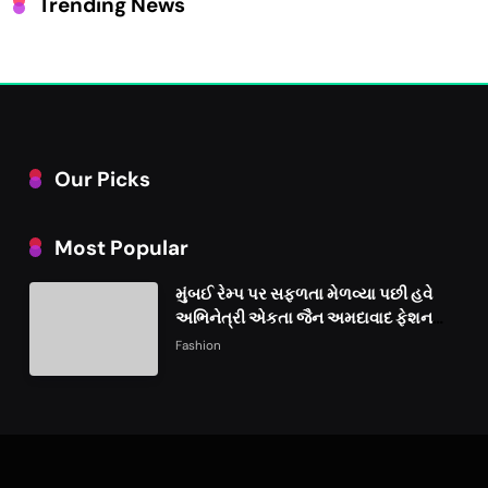
Trending News
Our Picks
Most Popular
મુંબઈ રેમ્પ પર સફળતા મેળવ્યા પછી હવે
અભિનેત્રી એકતા જૈન અમદાવાદ ફેશન
વીકમાં પોતાની પ્રતિભા પ્રદર્શિત કરશે
Fashion