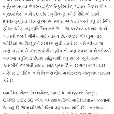
બહેતર બનાવે છે.૧૨૦ હર્ટ્ઝ રિફ્રેશ રેટ, ૧૦૦૦-નિટ્સ પીક
બ્રાઇટનેસ અને ૮૯.૯% સ્ક્રીન-ટુ-બોડી રેશિયો સાથે,
K૧૩x ફ્લુઇડ વિઝ્યુઅલ્સ, સ્પષ્ટ સ્પષ્ટતા અને વધુ ઇમર્સિવ
ફીલ્ડ ઓફ વ્યૂ સુનિશ્ચિત કરે છે – જે કન્ટેન્ટ વપરાશ અને
ચાલતી વખતે ગેમિંગ માટે યોગ્ય છે.અલ્ટ્રા વોલ્યુમ મોડ
ઓડિયો આઉટપુટને 300% સુધી વધારે છે, તમે ભીડવાળા
કાફેમાં હોવ કે વ્યસ્ત શેરીમાં હોવ તો પણ સ્પષ્ટ અને જોરથી
અવાજ પહોંચાડે છે.૩૬ મહિનાથી વધુ સમય સુધી સરળ
કામગીરી જાળવી રાખવા માટે પ્રમાણિત, OPPO K13x 5G
ખરેખર ઇમર્સિવ અને વિશ્વસનીય મનોરંજન અનુભવ પ્રદાન
કરે છે.
ઇમર્સિવ એન્ટરટેઈનમેન્ટ, સ્માર્ટ AI એન્હાન્સમેન્ટ્સ
OPPO K13x 5G એવા વપરાશકર્તાઓ માટે ડિઝાઇન કરવામાં
આવ્યું છે જે મર્યાદાઓ વિના વધુ કરવા માંગે છે – બનાવવા,