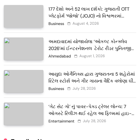
177 દેશો અને 52 લાખ દર્શકો: ગુજરાતી OTT
પ્લેટફોર્મ ‘જોજો’ (JOJO) નો વિશ્વભરમાં
દબદબો
August 4, 2026
Business
અમદાવાદમાં યોજાયેલા ‘ઓકલ્ટ કોન્ક્લેવ
2026’માં ઈન્ટરનેશનલ ટેરોટ રીડર પુનિતજી
લુલ્લા એ ટેરોટ કાર્ડ રીડિંગ અંગે માહિતી આપી
August 1, 2026
Ahmedabad
આયુદા ઓર્ગેનિક્સ દ્વારા ગુજરાતના 5 શહેરોમાં
રિટેલ સ્ટોર્સ અને ગીર ગાયના વૈદિક વલોણા ઘી-
દૂધની શુદ્ધ સેવાઓ સાથે વ્યાપક વિસ્તરણ
July 28, 2026
Business
‘ગેટ સેટ ગો’ નું પાવર-પેક્ડ ટ્રેલર લોન્ચ: 7
ઓગસ્ટે રિલીઝ થઈ રહેલ આ ફિલ્મમાં હાઇ-
ટેક VFX જોવા મળશે
July 28, 2026
Entertainment