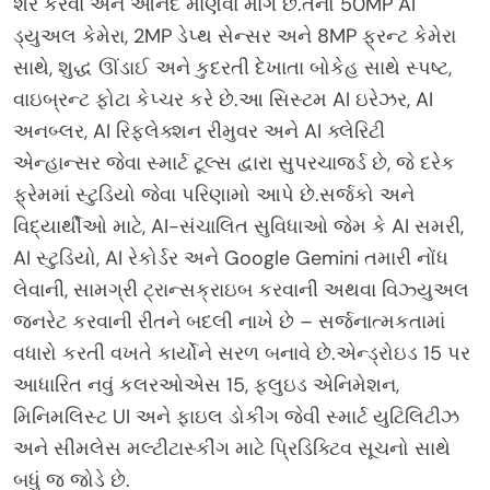
શેર કરવા અને આનંદ માણવા માંગે છે.તેનો 50MP AI
ડ્યુઅલ કેમેરા, 2MP ડેપ્થ સેન્સર અને 8MP ફ્રન્ટ કેમેરા
સાથે, શુદ્ધ ઊંડાઈ અને કુદરતી દેખાતા બોકેહ સાથે સ્પષ્ટ,
વાઇબ્રન્ટ ફોટા કેપ્ચર કરે છે.આ સિસ્ટમ AI ઇરેઝર, AI
અનબ્લર, AI રિફ્લેક્શન રીમુવર અને AI ક્લેરિટી
એન્હાન્સર જેવા સ્માર્ટ ટૂલ્સ દ્વારા સુપરચાર્જ્ડ છે, જે દરેક
ફ્રેમમાં સ્ટુડિયો જેવા પરિણામો આપે છે.સર્જકો અને
વિદ્યાર્થીઓ માટે, AI-સંચાલિત સુવિધાઓ જેમ કે AI સમરી,
AI સ્ટુડિયો, AI રેકોર્ડર અને Google Gemini તમારી નોંધ
લેવાની, સામગ્રી ટ્રાન્સક્રાઇબ કરવાની અથવા વિઝ્યુઅલ
જનરેટ કરવાની રીતને બદલી નાખે છે – સર્જનાત્મકતામાં
વધારો કરતી વખતે કાર્યોને સરળ બનાવે છે.એન્ડ્રોઇડ 15 પર
આધારિત નવું કલરઓએસ 15, ફ્લુઇડ એનિમેશન,
મિનિમલિસ્ટ UI અને ફાઇલ ડોકીંગ જેવી સ્માર્ટ યુટિલિટીઝ
અને સીમલેસ મલ્ટીટાસ્કીંગ માટે પ્રિડિક્ટિવ સૂચનો સાથે
બધું જ જોડે છે.