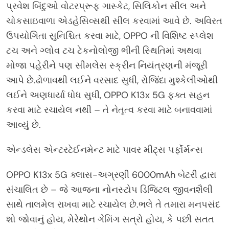
પ્રવેશ બિંદુઓ વોટરપ્રૂફ ગાસ્કેટ, સિલિકોન સીલ અને
ચોકસાઇવાળા એડહેસિવ્સથી સીલ કરવામાં આવે છે. અવિરત
ઉપયોગિતા સુનિશ્ચિત કરવા માટે, OPPO ની વિશિષ્ટ સ્પ્લેશ
ટચ અને ગ્લોવ ટચ ટેકનોલોજી ભીની સ્થિતિમાં અથવા
મોજા પહેરીને પણ સીમલેસ સ્ક્રીન નિયંત્રણની મંજૂરી
આપે છે.ઢોળાવથી લઈને વરસાદ સુધી, રોજિંદા મુશ્કેલીઓથી
લઈને અણધાર્યા ધોધ સુધી, OPPO K13x 5G ફક્ત સહન
કરવા માટે રચાયેલ નથી – તે નેતૃત્વ કરવા માટે બનાવવામાં
આવ્યું છે.
એન્ડલેસ એન્ટરટેઈનમેન્ટ માટે પાવર મીટ્સ પર્ફોર્મન્સ
OPPO K13x 5G ક્લાસ-અગ્રણી 6000mAh બેટરી દ્વારા
સંચાલિત છે – જે આજના નોનસ્ટોપ ડિજિટલ જીવનશૈલી
સાથે તાલમેલ રાખવા માટે રચાયેલ છે.ભલે તે તમારા મનપસંદ
શો જોવાનું હોય, મેરેથોન ગેમિંગ સત્રો હોય, કે પછી સતત