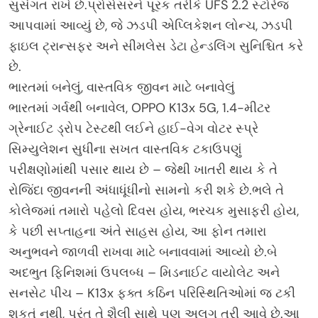
સુસંગત રાખે છે.પ્રોસેસરને પૂરક તરીકે UFS 2.2 સ્ટોરેજ
આપવામાં આવ્યું છે, જે ઝડપી એપ્લિકેશન લોન્ચ, ઝડપી
ફાઇલ ટ્રાન્સફર અને સીમલેસ ડેટા હેન્ડલિંગ સુનિશ્ચિત કરે
છે.
ભારતમાં બનેલું, વાસ્તવિક જીવન માટે બનાવેલું
ભારતમાં ગર્વથી બનાવેલ, OPPO K13x 5G, 1.4-મીટર
ગ્રેનાઈટ ડ્રોપ ટેસ્ટથી લઈને હાઈ-વેગ વોટર સ્પ્રે
સિમ્યુલેશન સુધીના સખત વાસ્તવિક ટકાઉપણું
પરીક્ષણોમાંથી પસાર થાય છે – જેથી ખાતરી થાય કે તે
રોજિંદા જીવનની અંધાધૂંધીનો સામનો કરી શકે છે.ભલે તે
કોલેજમાં તમારો પહેલો દિવસ હોય, ભરચક મુસાફરી હોય,
કે પછી સપ્તાહના અંતે સાહસ હોય, આ ફોન તમારા
અનુભવને જાળવી રાખવા માટે બનાવવામાં આવ્યો છે.બે
અદભુત ફિનિશમાં ઉપલબ્ધ – મિડનાઈટ વાયોલેટ અને
સનસેટ પીચ – K13x ફક્ત કઠિન પરિસ્થિતિઓમાં જ ટકી
શકતું નથી, પરંતુ તે શૈલી સાથે પણ અલગ તરી આવે છે.આ