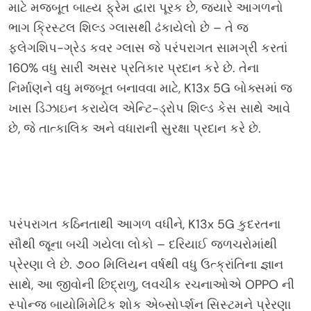
માટે મજબૂત બાહ્ય ફ્રેમ દ્વારા પૂરક છે, જ્યારે આગળનો
ભાગ ક્રિસ્ટલ શિલ્ડ ગ્લાસથી ઢંકાયેલો છે – તે જ
ફ્લેગશિપ-ગ્રેડ કવર ગ્લાસ જે પરંપરાગત સામગ્રી કરતાં
160% વધુ સારી અસર પ્રતિકાર પ્રદાન કરે છે. તેના
નિર્માણને વધુ મજબૂત બનાવવા માટે, K13x 5G બોક્સમાં જ
ખાસ ડિઝાઇન કરાયેલ એન્ટિ-ડ્રોપ શિલ્ડ કેસ સાથે આવે
છે, જે તાત્કાલિક અને વધારાની સુરક્ષા પ્રદાન કરે છે.
પરંપરાગત કઠિનતાથી આગળ વધીને, K13x 5G કુદરતના
સૌથી જૂના બચી ગયેલા લોકો – દરિયાઈ જળચરોમાંથી
પ્રેરણા લે છે. ૭૦૦ મિલિયન વર્ષથી વધુ ઉત્ક્રાંતિના જ્ઞાન
સાથે, આ જીવોની છિદ્રાળુ, લવચીક રચનાઓએ OPPO ની
સ્પોન્જ બાયોમિમેટિક શોક એબ્સોર્પ્શન સિસ્ટમને પ્રેરણા