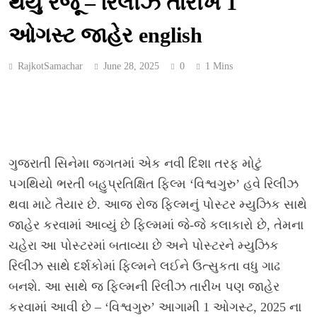
થયું રજૂ – રિલીઝ તારીખ 1
ઓગસ્ટ જાહેર english
RajkotSamachar
June 28, 2025
0
1 Mins
ગુજરાતી સિનેમા જગતમાં એક નવી દિશા તરફ મોટું
પગથિયો ભરતી બહુપ્રતિક્ષિત ફિલ્મ ‘વિશ્વગુરુ’ હવે રિલીઝ
થવા માટે તૈયાર છે. આજ રોજ ફિલ્મનું પોસ્ટર મ્યુઝિક સાથે
જાહેર કરવામાં આવ્યું છે ફિલ્મમાં જે-જે કલાકારો છે, તેમના
ચહેરા આ પોસ્ટરમાં બતાવ્યા છે અને પોસ્ટરને મ્યુઝિક
રિલીઝ સાથે દર્શકોમાં ફિલ્મને લઈને ઉત્સુકતા વધુ ગાઢ
બનશે. આ સાથે જ ફિલ્મની રિલીઝ તારીખ પણ જાહેર
કરવામાં આવી છે – ‘વિશ્વગુરુ’ આગામી 1 ઓગસ્ટ, 2025 ના