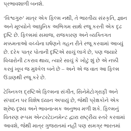
પ્રભાવશાળી બનશે.
‘વિશ્વગુરુ’ માત્ર એક ફિલ્મ નથી, તે ભારતીય સંસ્કૃતિ, જ્ઞાન
અને મૂલ્યોને આધુનિક અભિગમ સાથે રજૂ કરતી એક દૃઢ
દૃષ્ટિ છે. ફિલ્મમાં સમાજ, રાજકારણ અને વ્યક્તિગત
મક્કમતાઓ વચ્ચેના ઘર્ષણને ગહન રીતે રજૂ કરવામાં આવ્યું
છે. દરેક પાત્ર પોતાની દૃષ્ટિએ સાચું લાગે છે, પણ જ્યારે
વિચારોની ટકરાવ થાય, ત્યારે સાચું કે ખોટું શું છે એ નક્કી
કરવું ખૂબ જ મુશ્કેલ બને છે – અને એ જ વાત આ ફિલ્મ
ઉંડાણથી રજૂ કરે છે.
ટેક્નિકલ દ્રષ્ટિએ ફિલ્મના સંગીત, સિનેમેટોગ્રાફી અને
સંપાદન પર વિશેષ ધ્યાન અપાયું છે, જેથી પ્રેક્ષકોને એક
શ્રેષ્ઠ દૃશ્ય અને ભાવનાત્મક અનુભવ મળી શકે. ફિલ્મનું
વિતરણ રૂપમ એન્ટરટેઇનમેન્ટ દ્વારા રાષ્ટ્રીય સ્તરે કરવામાં
આવશે, જેથી માત્ર ગુજરાતમાં નહીં પણ સમગ્ર ભારતમાં