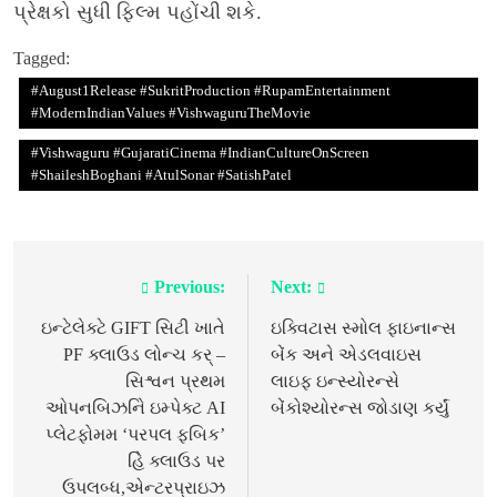
પ્રેક્ષકો સુધી ફિલ્મ પહોંચી શકે.
Tagged:
#August1Release #SukritProduction #RupamEntertainment
#ModernIndianValues #VishwaguruTheMovie
#Vishwaguru #GujaratiCinema #IndianCultureOnScreen
#ShaileshBoghani #AtulSonar #SatishPatel
Previous:
Next:
Post
navigation
ઇન્ટેલેક્ટે GIFT સિટી ખાતે
ઇક્વિટાસ સ્મોલ ફાઇનાન્સ
PF ક્લાઉડ લોન્ચ કર્ –
બેંક અને એડલવાઇસ
સિશ્વન પ્રથમ
લાઇફ ઇન્સ્યોરન્સે
ઓપનબિઝનેિ ઇમ્પેક્ટ AI
બેંકોશ્યોરન્સ જોડાણ કર્યું
પ્લેટફોમમ ‘પરપલ ફબિક’
હિે ક્લાઉડ પર
ઉપલબ્ધ,એન્ટરપ્રાઇઝ