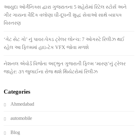
આયુદા ઓર્ગેનિક્સ દ્વારા ગુજરાતના 5 શહેરોમાં રિટેલ સ્ટોર્સ અને
ગીર ગાયના વૈદિક વલોણા ઘી-દૂધની શુદ્ધ સેવાઓ સાથે વ્યાપક
વિસ્તરણ
‘ગેટ સેટ ગો’ નું પાવર-પેક્ડ ટ્રેલર લોન્ચ: 7 ઓગસ્ટે રિલીઝ થઈ
રહેલ આ ફિલ્મમાં હાઇ-ટેક VFX જોવા મળશે
નેશનલ એવોર્ડ વિજેતા અદ્ભુત ગુજરાતી ફિલ્મ ‘મારણ’નું ટ્રેલર
જાહેર: ૩૧ જુલાઈના રોજ થશે થિયેટરોમાં રિલીઝ
Categories
Ahmedabad
automobile
Blog