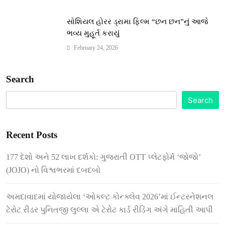
સોશિયલ હોરર ડ્રામા ફિલ્મ “છન છન”નું આજે
ભવ્ય મુહૂર્ત કરાયું
February 24, 2026
Search
Search
Recent Posts
177 દેશો અને 52 લાખ દર્શકો: ગુજરાતી OTT પ્લેટફોર્મ ‘જોજો’
(JOJO) નો વિશ્વભરમાં દબદબો
અમદાવાદમાં યોજાયેલા ‘ઓકલ્ટ કોન્ક્લેવ 2026’માં ઈન્ટરનેશનલ
ટેરોટ રીડર પુનિતજી લુલ્લા એ ટેરોટ કાર્ડ રીડિંગ અંગે માહિતી આપી