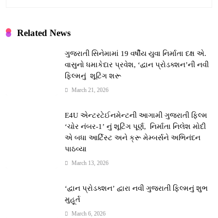
Related News
ગુજરાતી સિનેમામાં 19 વર્ષીય યુવા નિર્માતા દક્ષ એ.
વાસુનો ધમાકેદાર પ્રવેશ, ‘દ્વાન પ્રોડક્શન’ની નવી
ફિલ્મનું શૂટિંગ શરૂ
March 21, 2026
E4U એન્ટરટેઈનમેન્ટની આગામી ગુજરાતી ફિલ્મ
‘ચોર નંબર-1’ નું શૂટિંગ પૂર્ણ, નિર્માતા નિલેશ મોદી
એ બધા આર્ટિસ્ટ અને ક્રૂ મેમ્બર્સને અભિનંદન
પાઠવ્યા
March 13, 2026
‘દ્વાન પ્રોડક્શન’ દ્વારા નવી ગુજરાતી ફિલ્મનું શુભ
મુહૂર્ત
March 6, 2026