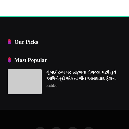
Our Picks
Most Popular
મુંબઈ રેમ્પ પર સફળતા મેળવ્યા પછી હવે
અભિનેત્રી એકતા જૈન અમદાવાદ ફેશન
વીકમાં પોતાની પ્રતિભા પ્રદર્શિત કરશે
Fashion