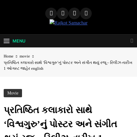
Skip
to
content
Rajkot
Samachar
MENU
Home
movie
પ્રતિષ્ઠિત કલાકારો સાથે ‘વિશ્વગુરુ’નું પોસ્ટર અને સંગીત થયું રજૂ – રિલીઝ તારીખ
1 ઓગસ્ટ જાહેર english
Movie
પ્રતિષ્ઠિત કલાકારો સાથે
‘વિશ્વગુરુ’નું પોસ્ટર અને સંગીત