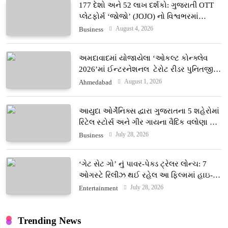
177 દેશો અને 52 લાખ દર્શકો: ગુજરાતી OTT
પ્લેટફોર્મ ‘જોજો’ (JOJO) નો વિશ્વભરમાં
દબદબો
August 4, 2026
Business
અમદાવાદમાં યોજાયેલા ‘ઓકલ્ટ કોન્ક્લેવ
2026’માં ઈન્ટરનેશનલ ટેરોટ રીડર પુનિતજી
લુલ્લા એ ટેરોટ કાર્ડ રીડિંગ અંગે માહિતી આપી
August 1, 2026
Ahmedabad
આયુદા ઓર્ગેનિક્સ દ્વારા ગુજરાતના 5 શહેરોમાં
રિટેલ સ્ટોર્સ અને ગીર ગાયના વૈદિક વલોણા ઘી-
દૂધની શુદ્ધ સેવાઓ સાથે વ્યાપક વિસ્તરણ
July 28, 2026
Business
‘ગેટ સેટ ગો’ નું પાવર-પેક્ડ ટ્રેલર લોન્ચ: 7
ઓગસ્ટે રિલીઝ થઈ રહેલ આ ફિલ્મમાં હાઇ-
ટેક VFX જોવા મળશે
July 28, 2026
Entertainment
Trending News