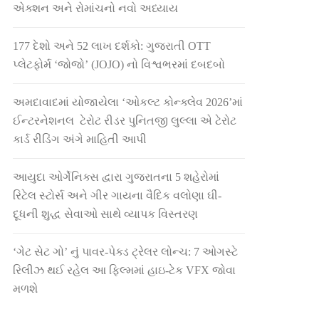
એક્શન અને રોમાંચનો નવો અધ્યાય
177 દેશો અને 52 લાખ દર્શકો: ગુજરાતી OTT
પ્લેટફોર્મ ‘જોજો’ (JOJO) નો વિશ્વભરમાં દબદબો
અમદાવાદમાં યોજાયેલા ‘ઓકલ્ટ કોન્ક્લેવ 2026’માં
ઈન્ટરનેશનલ ટેરોટ રીડર પુનિતજી લુલ્લા એ ટેરોટ
કાર્ડ રીડિંગ અંગે માહિતી આપી
આયુદા ઓર્ગેનિક્સ દ્વારા ગુજરાતના 5 શહેરોમાં
રિટેલ સ્ટોર્સ અને ગીર ગાયના વૈદિક વલોણા ઘી-
દૂધની શુદ્ધ સેવાઓ સાથે વ્યાપક વિસ્તરણ
‘ગેટ સેટ ગો’ નું પાવર-પેક્ડ ટ્રેલર લોન્ચ: 7 ઓગસ્ટે
રિલીઝ થઈ રહેલ આ ફિલ્મમાં હાઇ-ટેક VFX જોવા
મળશે