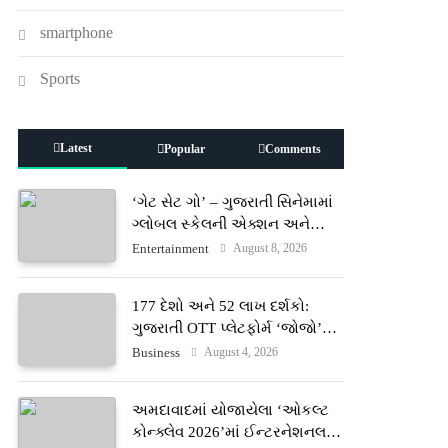
smartphone
Sports
Latest
Popular
Comments
‘ગેટ સેટ ગો’ – ગુજરાતી સિનેમામાં
ગ્લોબલ સ્કેલની એક્શન અને
રોમાંચનો નવો અધ્યાય
August 8, 2026
Entertainment
177 દેશો અને 52 લાખ દર્શકો:
ગુજરાતી OTT પ્લેટફોર્મ ‘જોજો’
(JOJO) નો વિશ્વભરમાં દબદબો
August 4, 2026
Business
અમદાવાદમાં યોજાયેલા ‘ઓકલ્ટ
કોન્ક્લેવ 2026’માં ઈન્ટરનેશનલ