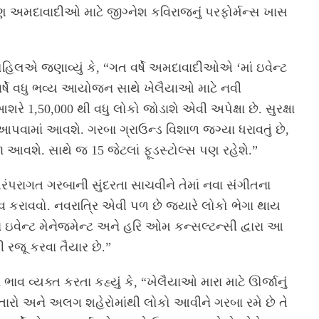
ણ અમદાવાદીઓ માટે જીગ્નેશ કવિરાજનું પરફોર્મન્સ ખાસ
ોહિલએ જણાવ્યું કે, “ગત વર્ષે અમદાવાદીઓએ ‘માં ઇવેન્ટ
 વર્ષે વધુ ભવ્ય આયોજન સાથે ખેલૈયાઓ માટે નવી
1,50,000 થી વધુ લોકો જોડાશે એવી અપેક્ષા છે. સુરક્ષા
પવામાં આવશે. ગરબા ગ્રાઉન્ડ વિશાળ જગ્યા ધરાવતું છે,
ા આવશે. સાથે જ 15 જેટલાં ફૂડસ્ટોલ્સ પણ રહેશે.”
કે પરંપરાગત ગરબાની સુંદરતા સાચવીને તેમાં નવા સંગીતના
કરાવવો. નવરાત્રિ એવી પળ છે જ્યારે લોકો ભેગા થાય
 ઇવેન્ટ મેનેજમેન્ટ અને હરિ ઓમ કન્સલ્ટન્સી દ્વારા આ
ી રજૂ કરવા તૈયાર છે.”
 વ્યક્ત કરતા કહ્યું કે, “ખેલૈયાઓ મારા માટે ઊર્જાનું
તારો અને અલગ શહેરોમાંથી લોકો આવીને ગરબા રમે છે તે