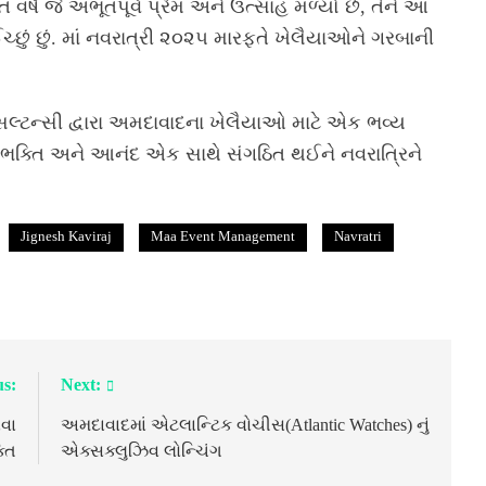
ષે જે અભૂતપૂર્વ પ્રેમ અને ઉત્સાહ મળ્યો છે, તેને આ
ચ્છું છું. માં નવરાત્રી ૨૦૨૫ મારફતે ખેલૈયાઓને ગરબાની
્સલ્ટન્સી દ્વારા અમદાવાદના ખેલૈયાઓ માટે એક ભવ્ય
ા, ભક્તિ અને આનંદ એક સાથે સંગઠિત થઈને નવરાત્રિને
Jignesh Kaviraj
Maa Event Management
Navratri
us:
Next:
વા
અમદાવાદમાં એટલાન્ટિક વોચીસ(Atlantic Watches) નું
તિ
એક્સક્લુઝિવ લોન્ચિંગ