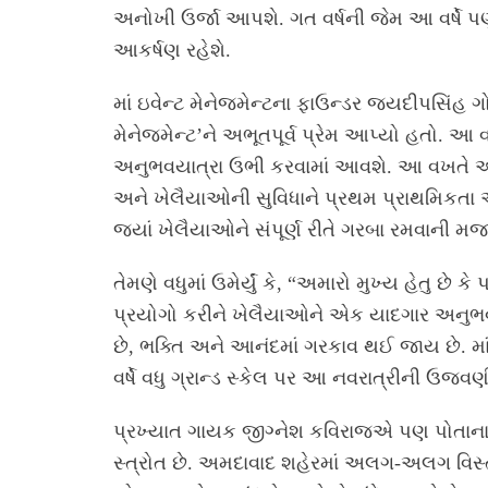
અનોખી ઉર્જા આપશે. ગત વર્ષની જેમ આ વર્ષે પ
આકર્ષણ રહેશે.
માં ઇવેન્ટ મેનેજમેન્ટના ફાઉન્ડર જયદીપસિંહ ગ
મેનેજમેન્ટ’ને અભૂતપૂર્વ પ્રેમ આપ્યો હતો. આ
અનુભવયાત્રા ઉભી કરવામાં આવશે. આ વખતે આશરે 
અને ખેલૈયાઓની સુવિધાને પ્રથમ પ્રાથમિકતા આ
જ્યાં ખેલૈયાઓને સંપૂર્ણ રીતે ગરબા રમવાની મજ
તેમણે વધુમાં ઉમેર્યું કે, “અમારો મુખ્ય હેતુ છે 
પ્રયોગો કરીને ખેલૈયાઓને એક યાદગાર અનુભવ 
છે, ભક્તિ અને આનંદમાં ગરકાવ થઈ જાય છે. માં
વર્ષે વધુ ગ્રાન્ડ સ્કેલ પર આ નવરાત્રીની ઉજવણ
પ્રખ્યાત ગાયક જીગ્નેશ કવિરાજએ પણ પોતાના ભાવ
સ્ત્રોત છે. અમદાવાદ શહેરમાં અલગ-અલગ વિસ્