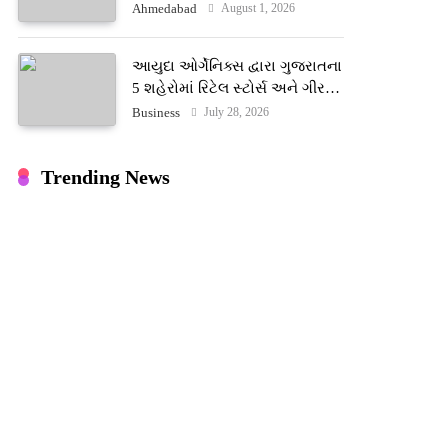
ટેરોટ રીડર પુનિતજી લુલ્લા એ ટેરોટ
August 1, 2026
Ahmedabad
કાર્ડ રીડિંગ અંગે માહિતી આપી
આયુદા ઓર્ગેનિક્સ દ્વારા ગુજરાતના
5 શહેરોમાં રિટેલ સ્ટોર્સ અને ગીર
ગાયના વૈદિક વલોણા ઘી-દૂધની શુદ્ધ
July 28, 2026
Business
સેવાઓ સાથે વ્યાપક વિસ્તરણ
Trending News