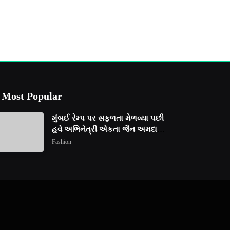
Most Popular
મુંબઈ રેમ્પ પર સફળતા મેળવ્યા પછી
હવે અભિનેત્રી એકતા જૈન અમદાવાદ
ફેશન વીકમાં પોતાની પ્રતિભા
Fashion
પ્રદર્શિત કરશે