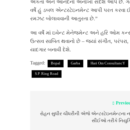
એકતા અને આનંદનો અનોખો સંદેશ આપે છે. ગત વર્
વર્ષે હું ડબલ એન્ટરટેઇનમેન્ટ આપી પરત કરવા ઈ
રમઝટ બોલાવવાની આતુરતા છે.”
આ વર્ષે માં ઇવેન્ટ મેનેજમેન્ટ અને હરિ ઓમ કન
ઉત્સવ સાબિત થવાનો છે – જ્યાં સંગીત, પરંપર
યાદગાર બનાવી દેશે.
Tagged:
Bopal
Garba
Hari Om ConsultancY
S.P. Ring Road
Previo
Post
navigation
રોહન સુધીર ચૌધરીની એજે એન્ટરટેઇનમેન્ટના ન
સીઈઓ તરીકે નિયુક્