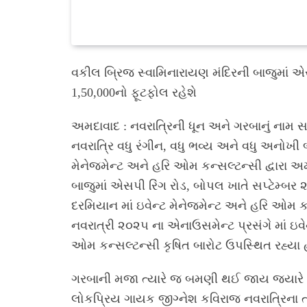
વકીલ બ્રિજ સ્વામિનારાયણ મંદિરની બાજુમાં એ
1,50,000નો ફૂટફોલ રહેશે
અમદાવાદ : નવરાત્રિની ધૂન અને ગરબાનું નામ સ
નવરાત્રિ વધુ રંગીન, વધુ ભવ્ય અને વધુ અનોખ
મેનેજમેન્ટ અને હરિ ઓમ કન્સલ્ટન્સી દ્વારા 
બાજુમાં એસપી રિંગ રોડ, બોપલ ખાતે સપ્ટેમ્બર
દરમિયાન માં ઇવેન્ટ મેનેજમેન્ટ અને હરિ ઓમ કન
નવરાત્રી ૨૦૨૫ ના એનાઉસમેન્ટ પ્રસંગે માં ઇવ
ઓમ કન્સલ્ટન્સી કૃષિત બારોટ ઉપસ્થિત રહ્યા 
ગરબાની મજા ત્યારે જ બમણી થઈ જાય જ્યારે મ
લોકપ્રિય ગાયક જીગ્નેશ કવિરાજ નવરાત્રિના