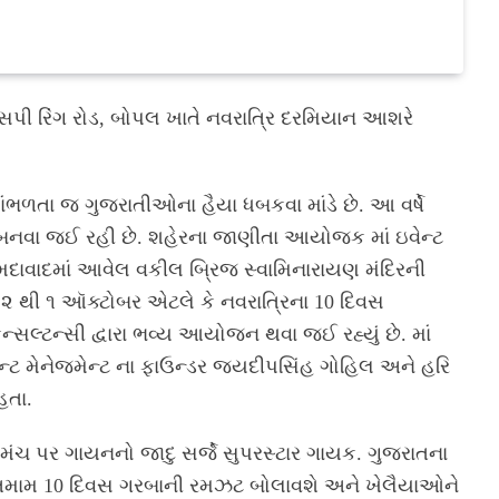
સપી રિંગ રોડ, બોપલ ખાતે નવરાત્રિ દરમિયાન આશરે
ાંભળતા જ ગુજરાતીઓના હૈયા ધબકવા માંડે છે. આ વર્ષે
ી બનવા જઈ રહી છે. શહેરના જાણીતા આયોજક માં ઇવેન્ટ
અમદાવાદમાં આવેલ વકીલ બ્રિજ સ્વામિનારાયણ મંદિરની
 ૨૨ થી ૧ ઑક્ટોબર એટલે કે નવરાત્રિના 10 દિવસ
્સલ્ટન્સી દ્વારા ભવ્ય આયોજન થવા જઈ રહ્યું છે. માં
ેન્ટ મેનેજમેન્ટ ના ફાઉન્ડર જયદીપસિંહ ગોહિલ અને હરિ
હતા.
ંચ પર ગાયનનો જાદુ સર્જે સુપરસ્ટાર ગાયક. ગુજરાતના
 તમામ 10 દિવસ ગરબાની રમઝટ બોલાવશે અને ખેલૈયાઓને