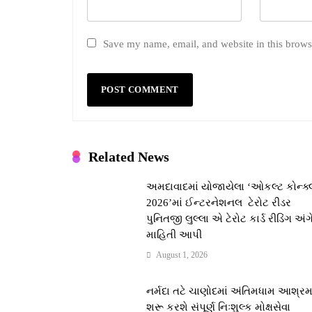
Save my name, email, and website in this brows
Related News
અમદાવાદમાં યોજાયેલા ‘ઓકલ્ટ કોન્ક્
2026’માં ઈન્ટરનેશનલ ટેરોટ રીડર
પુનિતજી લુલ્લા એ ટેરોટ કાર્ડ રીડિંગ અંગ
માહિતી આપી
August 1, 2026
નર્મદા તટે ચાણોદમાં અંતિમધામ આશ્ર
શરૂ કરશે સંપૂર્ણ નિઃશુલ્ક મોક્ષસેવા