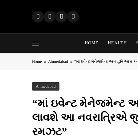
Skip
to
content
HOME
HEALTH
Home
Ahmedabad
“માં ઇવેન્ટ મેનેજમેન્ટ અને હરિ ઓમ 
Ahmedabad
“માં ઇવેન્ટ મેનેજમેન્ટ
લાવશે આ નવરાત્રિએ જી
રમઝટ”