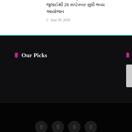
જુલાઈથી 26 સપ્ટેમ્બર સુધી ભવ્ય
આયોજન
June 30, 2026
Our Picks