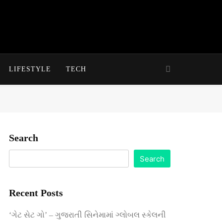
LIFESTYLE
TECH
Search
Search
Recent Posts
‘ગેટ સેટ ગો’ – ગુજરાતી સિનેમામાં ગ્લોબલ સ્કેલની