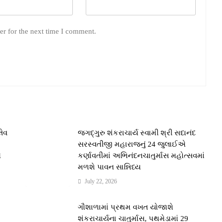
er for the next time I comment.
લેવ
જગદ્ગુરુ શંકરાચાર્ય સ્વામી શ્રી સદાનંદ
સરસ્વતીજી મહારાજનું 24 જુલાઈએ
ે
કર્ણાવતીમાં અભિનંદનચાતુર્માસ મહોત્સવમાં
મળશે પાવન સાન્નિધ્ય
July 22, 2026
મ
ગૌશાળામાં પ્રથમ વખત યોજાશે
શંકરાચાર્યના ચાતુર્માસ, પથમેડામાં 29