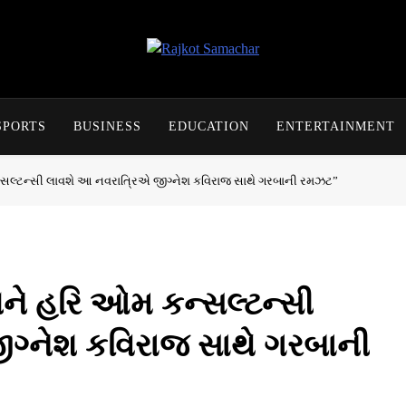
Rajkot Samachar
SPORTS
BUSINESS
EDUCATION
ENTERTAINMENT
કન્સલ્ટન્સી લાવશે આ નવરાત્રિએ જીગ્નેશ કવિરાજ સાથે ગરબાની રમઝટ”
 અને હરિ ઓમ કન્સલ્ટન્સી
ગ્નેશ કવિરાજ સાથે ગરબાની