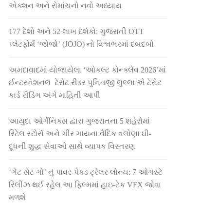
એક્શન અને રોમાંચનો નવો અધ્યાય
177 દેશો અને 52 લાખ દર્શકો: ગુજરાતી OTT
પ્લેટફોર્મ ‘જોજો’ (JOJO) નો વિશ્વભરમાં દબદબો
અમદાવાદમાં યોજાયેલા ‘ઓકલ્ટ કોન્ક્લેવ 2026’માં
ઈન્ટરનેશનલ ટેરોટ રીડર પુનિતજી લુલ્લા એ ટેરોટ
કાર્ડ રીડિંગ અંગે માહિતી આપી
આયુદા ઓર્ગેનિક્સ દ્વારા ગુજરાતના 5 શહેરોમાં
રિટેલ સ્ટોર્સ અને ગીર ગાયના વૈદિક વલોણા ઘી-
દૂધની શુદ્ધ સેવાઓ સાથે વ્યાપક વિસ્તરણ
‘ગેટ સેટ ગો’ નું પાવર-પેક્ડ ટ્રેલર લોન્ચ: 7 ઓગસ્ટે
રિલીઝ થઈ રહેલ આ ફિલ્મમાં હાઇ-ટેક VFX જોવા
મળશે