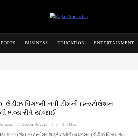
Rajkot Samachar
SPORTS
BUSINESS
EDUCATION
ENTERTAINMENT
O લેડીઝ વિંગ”ની નવી ટીમની ઇન્સ્ટોલેશન
મની ભવ્ય રીતે યોજાઈ
Samachar
October 16, 2025
0
1 Mins
દ: JITO (જૈન ઇન્ટરનેશનલ ટ્રેડ ઓર્ગેનાઇઝેશન) લેડીઝ વિંગના આ