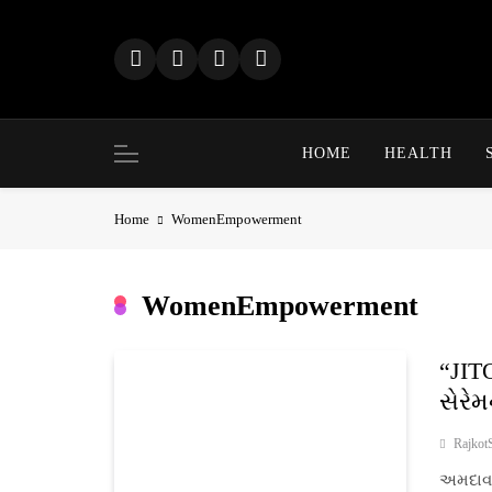
Skip
to
content
HOME
HEALTH
Home
WomenEmpowerment
WomenEmpowerment
“JIT
સેરે
Rajkot
અમદાવા