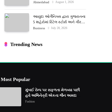
ટેરોટ રીડર પુનિતજી લુલ્લા એ ટેરોટ
August 1, 2026
Ahmedabad
કાર્ડ રીડિંગ અંગે માહિતી આપી
આયુદા ઓર્ગેનિક્સ દ્વારા ગુજરાતના
5 શહેરોમાં રિટેલ સ્ટોર્સ અને ગીર
ગાયના વૈદિક વલોણા ઘી-દૂધની શુદ્ધ
July 28, 2026
Business
સેવાઓ સાથે વ્યાપક વિસ્તરણ
Trending News
Most Popular
મુંબઈ રેમ્પ પર સફળતા મેળવ્યા પછી
હવે અભિનેત્રી એકતા જૈન અમદાવાદ
ફેશન વીકમાં પોતાની પ્રતિભા
Fashion
પ્રદર્શિત કરશે