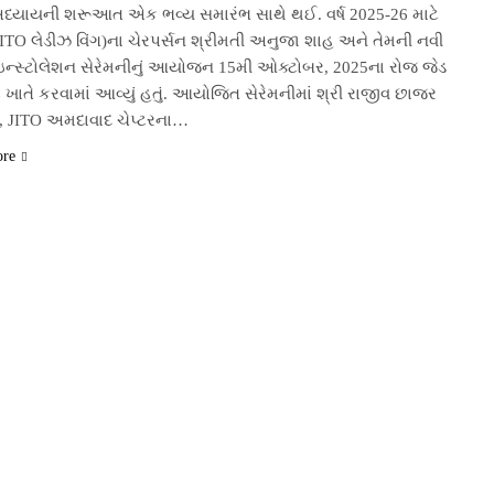
 અધ્યાયની શરૂઆત એક ભવ્ય સમારંભ સાથે થઈ. વર્ષ 2025-26 માટે
JITO લેડીઝ વિંગ)ના ચેરપર્સન શ્રીમતી અનુજા શાહ અને તેમની નવી
ઇન્સ્ટોલેશન સેરેમનીનું આયોજન 15મી ઓક્ટોબર, 2025ના રોજ જેડ
ટ ખાતે કરવામાં આવ્યું હતું. આયોજિત સેરેમનીમાં શ્રી રાજીવ છાજર
ન, JITO અમદાવાદ ચેપ્ટરના…
ore