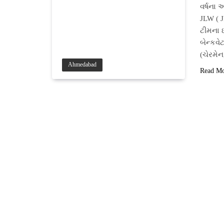
વર્ષના
JLW ( 
ટીમના 
બેન્કવે
(ચેરમે
Ahmedabad
Read M