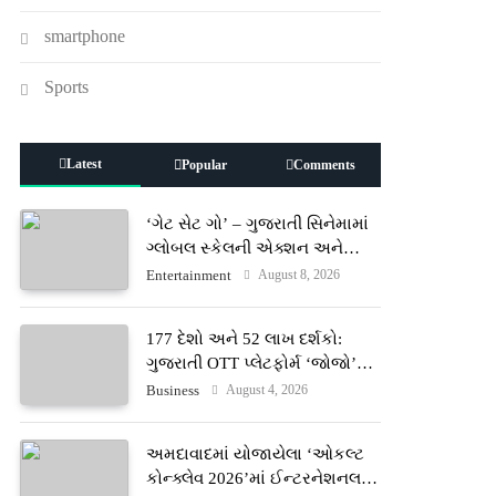
smartphone
Sports
Latest
Popular
Comments
‘ગેટ સેટ ગો’ – ગુજરાતી સિનેમામાં
ગ્લોબલ સ્કેલની એક્શન અને
રોમાંચનો નવો અધ્યાય
August 8, 2026
Entertainment
177 દેશો અને 52 લાખ દર્શકો:
ગુજરાતી OTT પ્લેટફોર્મ ‘જોજો’
(JOJO) નો વિશ્વભરમાં દબદબો
August 4, 2026
Business
અમદાવાદમાં યોજાયેલા ‘ઓકલ્ટ
કોન્ક્લેવ 2026’માં ઈન્ટરનેશનલ