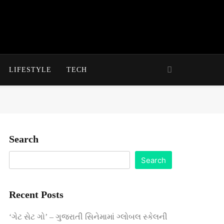
LIFESTYLE
TECH
Search
Search
Recent Posts
‘ગેટ સેટ ગો’ – ગુજરાતી સિનેમામાં ગ્લોબલ સ્કેલની