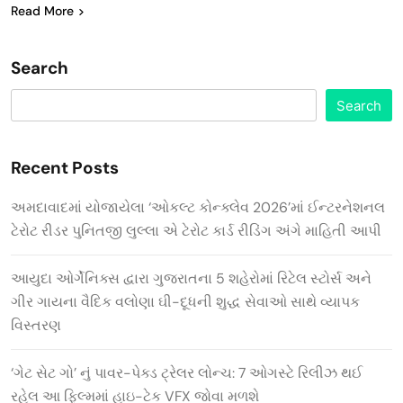
Read More
Search
Search
Recent Posts
અમદાવાદમાં યોજાયેલા ‘ઓકલ્ટ કોન્ક્લેવ 2026’માં ઈન્ટરનેશનલ
ટેરોટ રીડર પુનિતજી લુલ્લા એ ટેરોટ કાર્ડ રીડિંગ અંગે માહિતી આપી
આયુદા ઓર્ગેનિક્સ દ્વારા ગુજરાતના 5 શહેરોમાં રિટેલ સ્ટોર્સ અને
ગીર ગાયના વૈદિક વલોણા ઘી-દૂધની શુદ્ધ સેવાઓ સાથે વ્યાપક
વિસ્તરણ
‘ગેટ સેટ ગો’ નું પાવર-પેક્ડ ટ્રેલર લોન્ચ: 7 ઓગસ્ટે રિલીઝ થઈ
રહેલ આ ફિલ્મમાં હાઇ-ટેક VFX જોવા મળશે