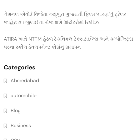
નેશનલ એવોર્ડ વિજેતા અદ્ભુત ગુજરાતી ફિલ્મ ‘મારણ’નું ટ્રેલર
જાહેર: ૩૧ જુલાઈના રોજ થશે થિયેટરોમાં રિલીઝ
ATIRA ખાતે NTTM હેઠળ ટેકનિકલ ટેક્સટાઈલ્સ અને કમ્પોઝિટ્સ
પરના સ્કીલ ડેવલપમેન્ટ કોર્સનું સમાપન
Categories
Ahmedabad
automobile
Blog
Business