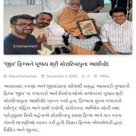
Entertainment
‘જીવ’ ફિલ્મને પૂજ્ય શ્રી મોરારિબાપુના આશીર્વાદ
RajkotSamachar
December 2, 2025
0
1 Mins
અમદાવાદ: કરુણા અને જીવદયાના સંદેશથી સમૃદ્ધ આવનારી ગુજરાતી
ફિલ્મ ‘જીવ’ ના કલાકારો અને નિર્માતાઓએ તાજેતરમાં પૂજ્ય શ્રી
મોરારિબાપુના આશીર્વાદ પ્રાપ્ત કર્યા હતા. ફિલ્મના મુખ્ય કલાકારો
ધર્મેન્દ્ર ગોહિલ અને સન્ની પંચોલી, સંગીતકાર અભિષેક સોની તથા
પ્રોડ્યુસર વિક્કી મહેતાએ મોરારિબાપુ સમક્ષ ફિલ્મ અંગે વાત કરતા
તેમની લાગણીઓ વ્યક્ત કરી હતી. વિવાન ફિલ્મ્સ એલએલપી દ્વારા
નિર્મિત અને જીગર…