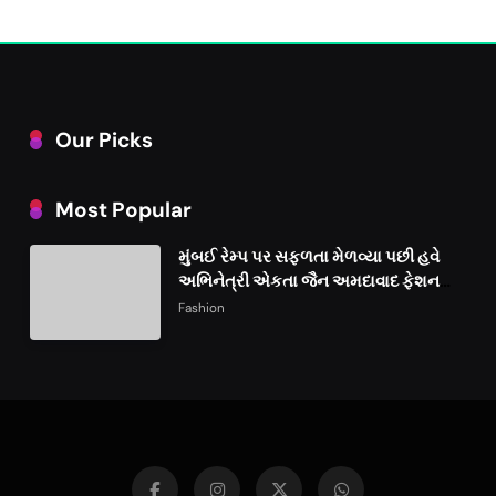
Our Picks
Most Popular
મુંબઈ રેમ્પ પર સફળતા મેળવ્યા પછી હવે
અભિનેત્રી એકતા જૈન અમદાવાદ ફેશન
વીકમાં પોતાની પ્રતિભા પ્રદર્શિત કરશે
Fashion