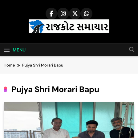
Skip
to
content
Rajkot Samachar
MENU
Home
Pujya Shri Morari Bapu
Pujya Shri Morari Bapu