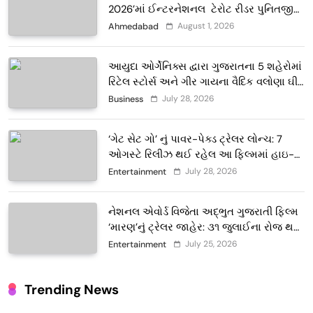
2026’માં ઈન્ટરનેશનલ ટેરોટ રીડર પુનિતજી
લુલ્લા એ ટેરોટ કાર્ડ રીડિંગ અંગે માહિતી આપી
August 1, 2026
Ahmedabad
આયુદા ઓર્ગેનિક્સ દ્વારા ગુજરાતના 5 શહેરોમાં
રિટેલ સ્ટોર્સ અને ગીર ગાયના વૈદિક વલોણા ઘી-
દૂધની શુદ્ધ સેવાઓ સાથે વ્યાપક વિસ્તરણ
July 28, 2026
Business
‘ગેટ સેટ ગો’ નું પાવર-પેક્ડ ટ્રેલર લોન્ચ: 7
ઓગસ્ટે રિલીઝ થઈ રહેલ આ ફિલ્મમાં હાઇ-
ટેક VFX જોવા મળશે
July 28, 2026
Entertainment
નેશનલ એવોર્ડ વિજેતા અદ્ભુત ગુજરાતી ફિલ્મ
‘મારણ’નું ટ્રેલર જાહેર: ૩૧ જુલાઈના રોજ થશે
થિયેટરોમાં રિલીઝ
July 25, 2026
Entertainment
Trending News