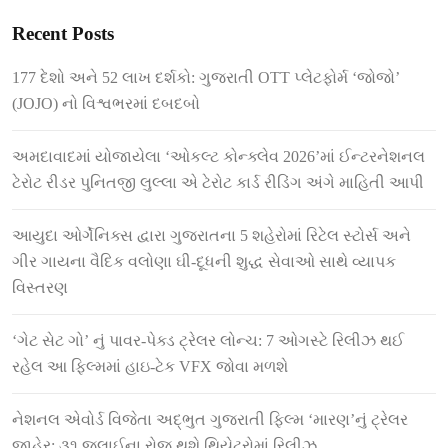
Recent Posts
177 દેશો અને 52 લાખ દર્શકો: ગુજરાતી OTT પ્લેટફોર્મ ‘જોજો’
(JOJO) નો વિશ્વભરમાં દબદબો
અમદાવાદમાં યોજાયેલા ‘ઓકલ્ટ કોન્ક્લેવ 2026’માં ઈન્ટરનેશનલ
ટેરોટ રીડર પુનિતજી લુલ્લા એ ટેરોટ કાર્ડ રીડિંગ અંગે માહિતી આપી
આયુદા ઓર્ગેનિક્સ દ્વારા ગુજરાતના 5 શહેરોમાં રિટેલ સ્ટોર્સ અને
ગીર ગાયના વૈદિક વલોણા ઘી-દૂધની શુદ્ધ સેવાઓ સાથે વ્યાપક
વિસ્તરણ
‘ગેટ સેટ ગો’ નું પાવર-પેક્ડ ટ્રેલર લોન્ચ: 7 ઓગસ્ટે રિલીઝ થઈ
રહેલ આ ફિલ્મમાં હાઇ-ટેક VFX જોવા મળશે
નેશનલ એવોર્ડ વિજેતા અદ્ભુત ગુજરાતી ફિલ્મ ‘મારણ’નું ટ્રેલર
જાહેર: ૩૧ જુલાઈના રોજ થશે થિયેટરોમાં રિલીઝ