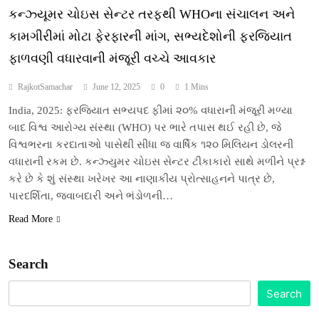
કન્ઝ્યૂમર ચોઇસ સેન્ટર તરફથી WHOના સંચાલન અને
કામગીરીમાં મોટા ફેરફારની માંગ, સભ્યદેશોની ફરજિયાત
ફાળવણી વધારવાની મંજૂરી વચ્ચે આવકાર
RajkotSamachar
June 12, 2025
0
1 Mins
India, 2025: ફરજિયાત સભ્યપદ ફીમાં ૨૦% વધારાની મંજૂરી મળ્યા
બાદ વિશ્વ આરોગ્ય સંસ્થા (WHO) પર ભારે તપાસ થઈ રહી છે, જે
વિશ્વભરના કરદાતાઓ પાસેથી સીધા જ વાર્ષિક ૧૨૦ મિલિયન ડોલરની
વધારાની રકમ છે. કન્ઝ્યુમર ચોઇસ સેન્ટર ટીકાકારો સાથે મળીને પ્રશ્ન
કરે છે કે શું સંસ્થા ખરેખર આ નાણાકીય પ્રોત્સાહનને પાત્ર છે,
પારદર્શિતા, જવાબદારી અને ભંડોળની…
Read More
Search
Search