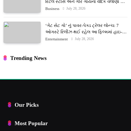
રિટેલ સ્ટોર્સ અને ગીર ગાયના વૈદિક વલોણા ઘી-
દૂધની શુદ્ધ સેવાઓ સાથે વ્યાપક વિસ્તરણ
July 28, 2026
Business
‘ગેટ સેટ ગો’ નું પાવર-પેક્ડ ટ્રેલર લોન્ચ: 7
ઓગસ્ટે રિલીઝ થઈ રહેલ આ ફિલ્મમાં હાઇ-
ટેક VFX જોવા મળશે
July 28, 2026
Entertainment
Trending News
Our Picks
Most Popular