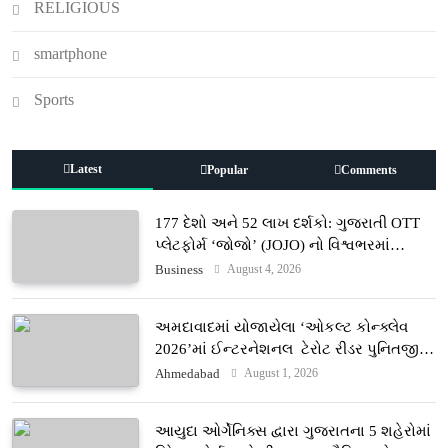
RELIGIOUS
smartphone
Sports
Latest
Popular
Comments
177 દેશો અને 52 લાખ દર્શકો: ગુજરાતી OTT
પ્લેટફોર્મ ‘જોજો’ (JOJO) નો વિશ્વભરમાં
દબદબો
August 4, 2026
Business
અમદાવાદમાં યોજાયેલા ‘ઓકલ્ટ કોન્ક્લેવ
2026’માં ઈન્ટરનેશનલ ટેરોટ રીડર પુનિતજી
લુલ્લા એ ટેરોટ કાર્ડ રીડિંગ અંગે માહિતી આપી
August 1, 2026
Ahmedabad
આયુદા ઓર્ગેનિક્સ દ્વારા ગુજરાતના 5 શહેરોમાં