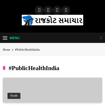
Skip
to
content
Rajkot Samachar
MENU
Home
#PublicHealthIndia
#PublicHealthIndia
Health