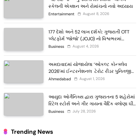
સ્કેલની એક્શન અને રોમાંચનો નવો અધ્યાય
August 8, 2026
Entertainment
177 દેશો અને 52 લાખ દર્શકો: ગુજરાતી OTT
પ્લેટફોર્મ ‘જોજો’ (JOJO) નો વિશ્વભરમાં
દબદબો
August 4, 2026
Business
અમદાવાદમાં યોજાયેલા ‘ઓકલ્ટ કોન્ક્લેવ
2026’માં ઈન્ટરનેશનલ ટેરોટ રીડર પુનિતજી
લુલ્લા એ ટેરોટ કાર્ડ રીડિંગ અંગે માહિતી આપી
August 1, 2026
Ahmedabad
આયુદા ઓર્ગેનિક્સ દ્વારા ગુજરાતના 5 શહેરોમાં
રિટેલ સ્ટોર્સ અને ગીર ગાયના વૈદિક વલોણા ઘી-
દૂધની શુદ્ધ સેવાઓ સાથે વ્યાપક વિસ્તરણ
July 28, 2026
Business
Trending News