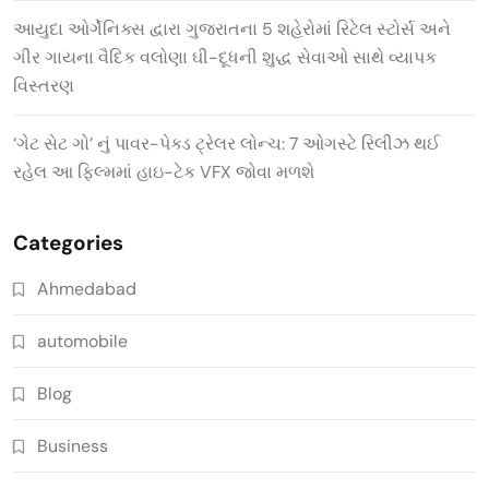
આયુદા ઓર્ગેનિક્સ દ્વારા ગુજરાતના 5 શહેરોમાં રિટેલ સ્ટોર્સ અને
ગીર ગાયના વૈદિક વલોણા ઘી-દૂધની શુદ્ધ સેવાઓ સાથે વ્યાપક
વિસ્તરણ
‘ગેટ સેટ ગો’ નું પાવર-પેક્ડ ટ્રેલર લોન્ચ: 7 ઓગસ્ટે રિલીઝ થઈ
રહેલ આ ફિલ્મમાં હાઇ-ટેક VFX જોવા મળશે
Categories
Ahmedabad
automobile
Blog
Business