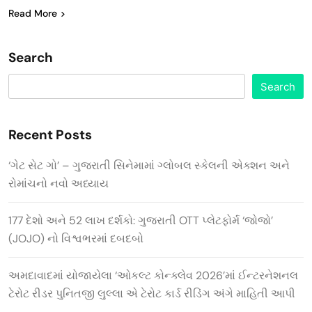
Read More
Search
Search
Recent Posts
‘ગેટ સેટ ગો’ – ગુજરાતી સિનેમામાં ગ્લોબલ સ્કેલની એક્શન અને
રોમાંચનો નવો અધ્યાય
177 દેશો અને 52 લાખ દર્શકો: ગુજરાતી OTT પ્લેટફોર્મ ‘જોજો’
(JOJO) નો વિશ્વભરમાં દબદબો
અમદાવાદમાં યોજાયેલા ‘ઓકલ્ટ કોન્ક્લેવ 2026’માં ઈન્ટરનેશનલ
ટેરોટ રીડર પુનિતજી લુલ્લા એ ટેરોટ કાર્ડ રીડિંગ અંગે માહિતી આપી