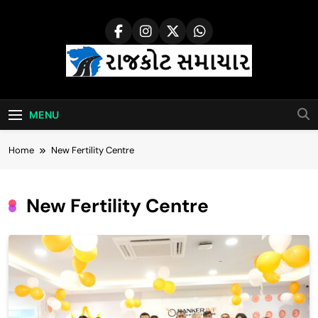
Skip
to
content
Rajkot Samachar
MENU
Home
New Fertility Centre
New Fertility Centre