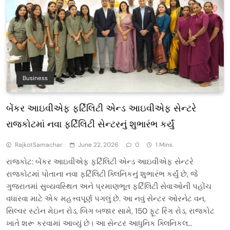
Business
બેંકર આઇવીએફ ફર્ટિલિટી એન્ડ આઇવીએફ સેન્ટરે
રાજકોટમાં નવા ફર્ટિલિટી સેન્ટરનું શુભારંભ કર્યું
RajkotSamachar
June 22, 2026
0
1 Mins
રાજકોટ: બેંકર આઇવીએફ ફર્ટિલિટી એન્ડ આઇવીએફ સેન્ટરે
રાજકોટમાં પોતાના નવા ફર્ટિલિટી ક્લિનિકનું શુભારંભ કર્યું છે, જે
ગુજરાતમાં સુવ્યવસ્થિત અને પ્રમાણભૂત ફર્ટિલિટી સેવાઓની પહોંચ
વધારવા માટે એક મહત્ત્વપૂર્ણ પગલું છે. આ નવું સેન્ટર ઓરનેટ વન,
સિલ્વર સ્ટોન મેઇન રોડ, બિગ બજાર સામે, 150 ફૂટ રિંગ રોડ, રાજકોટ
ખાતે શરૂ કરવામાં આવ્યું છે। આ સેન્ટર આધુનિક ક્લિનિકલ…