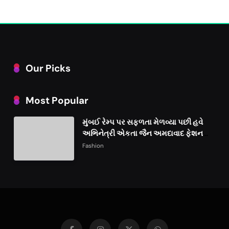
Our Picks
Most Popular
મુંબઈ રેમ્પ પર સફળતા મેળવ્યા પછી હવે
અભિનેત્રી એકતા જૈન અમદાવાદ ફેશન
વીકમાં પોતાની પ્રતિભા પ્રદર્શિત કરશે
Fashion