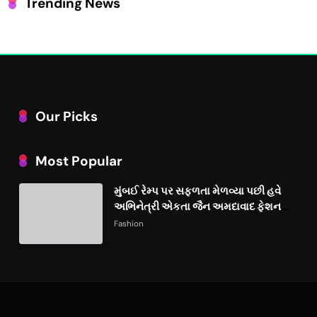
Trending News
Our Picks
Most Popular
મુંબઈ રેમ્પ પર સફળતા મેળવ્યા પછી હવે
અભિનેત્રી એકતા જૈન અમદાવાદ ફેશન
વીકમાં પોતાની પ્રતિભા પ્રદર્શિત કરશે
Fashion