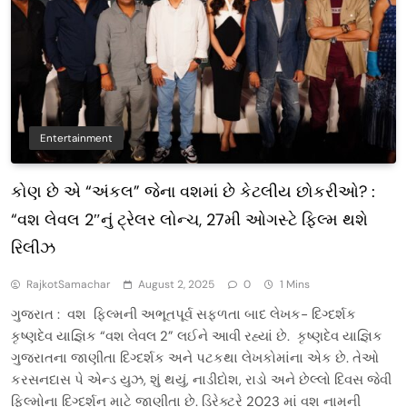
Entertainment
કોણ છે એ “અંકલ” જેના વશમાં છે કેટલીય છોકરીઓ? :
“વશ લેવલ 2″નું ટ્રેલર લોન્ચ, 27મી ઓગસ્ટે ફિલ્મ થશે
રિલીઝ
RajkotSamachar
August 2, 2025
0
1 Mins
ગુજરાત : વશ ફિલ્મની અભૂતપૂર્વ સફળતા બાદ લેખક- દિગ્દર્શક
કૃષ્ણદેવ યાજ્ઞિક “વશ લેવલ 2” લઈને આવી રહ્યાં છે. કૃષ્ણદેવ યાજ્ઞિક
ગુજરાતના જાણીતા દિગ્દર્શક અને પટકથા લેખકોમાંના એક છે. તેઓ
કરસનદાસ પે એન્ડ યુઝ, શું થયું, નાડીદોશ, રાડો અને છેલ્લો દિવસ જેવી
ફિલ્મોના દિગ્દર્શન માટે જાણીતા છે. ડિરેક્ટરે 2023 માં વશ નામની