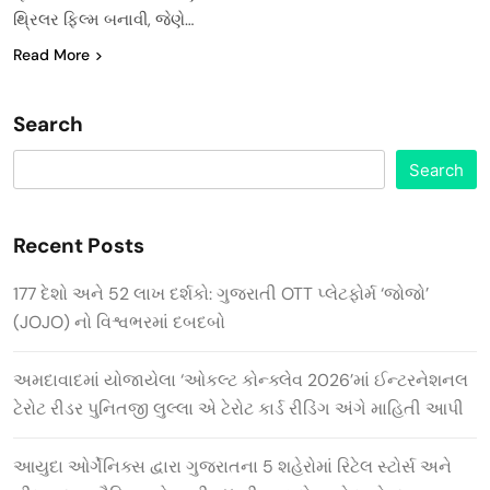
થ્રિલર ફિલ્મ બનાવી, જેણે…
Read More
Search
Search
Recent Posts
177 દેશો અને 52 લાખ દર્શકો: ગુજરાતી OTT પ્લેટફોર્મ ‘જોજો’
(JOJO) નો વિશ્વભરમાં દબદબો
અમદાવાદમાં યોજાયેલા ‘ઓકલ્ટ કોન્ક્લેવ 2026’માં ઈન્ટરનેશનલ
ટેરોટ રીડર પુનિતજી લુલ્લા એ ટેરોટ કાર્ડ રીડિંગ અંગે માહિતી આપી
આયુદા ઓર્ગેનિક્સ દ્વારા ગુજરાતના 5 શહેરોમાં રિટેલ સ્ટોર્સ અને