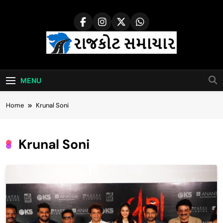
Skip
to
content
Rajkot Samachar
MENU
Home
Krunal Soni
Krunal Soni