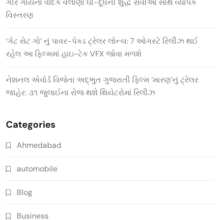
ગીર ગાયના વૈદિક વલોણા ઘી-દૂધની શુદ્ધ સેવાઓ સાથે વ્યાપક
વિસ્તરણ
‘ગેટ સેટ ગો’ નું પાવર-પેક્ડ ટ્રેલર લોન્ચ: 7 ઓગસ્ટે રિલીઝ થઈ
રહેલ આ ફિલ્મમાં હાઇ-ટેક VFX જોવા મળશે
નેશનલ એવોર્ડ વિજેતા અદ્ભુત ગુજરાતી ફિલ્મ ‘મારણ’નું ટ્રેલર
જાહેર: ૩૧ જુલાઈના રોજ થશે થિયેટરોમાં રિલીઝ
Categories
Ahmedabad
automobile
Blog
Business