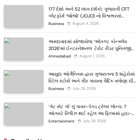
177 દેશો અને 52 લાખ દર્શકો: ગુજરાતી OTT
પ્લેટફોર્મ ‘જોજો’ (JOJO) નો વિશ્વભરમાં
દબદબો
August 4, 2026
Business
અમદાવાદમાં યોજાયેલા ‘ઓકલ્ટ કોન્ક્લેવ
2026’માં ઈન્ટરનેશનલ ટેરોટ રીડર પુનિતજી
લુલ્લા એ ટેરોટ કાર્ડ રીડિંગ અંગે માહિતી આપી
August 1, 2026
Ahmedabad
આયુદા ઓર્ગેનિક્સ દ્વારા ગુજરાતના 5 શહેરોમાં
રિટેલ સ્ટોર્સ અને ગીર ગાયના વૈદિક વલોણા ઘી-
દૂધની શુદ્ધ સેવાઓ સાથે વ્યાપક વિસ્તરણ
July 28, 2026
Business
‘ગેટ સેટ ગો’ નું પાવર-પેક્ડ ટ્રેલર લોન્ચ: 7
ઓગસ્ટે રિલીઝ થઈ રહેલ આ ફિલ્મમાં હાઇ-
ટેક VFX જોવા મળશે
July 28, 2026
Entertainment