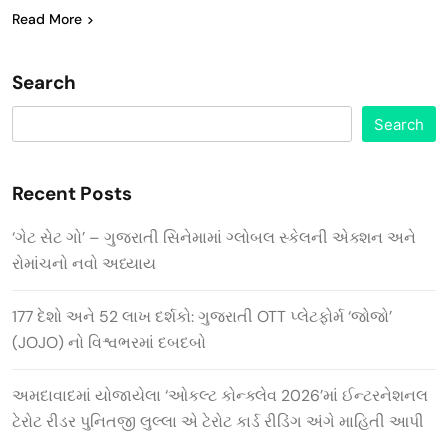
Read More
Search
Search
Recent Posts
‘ગેટ સેટ ગો’ – ગુજરાતી સિનેમામાં ગ્લોબલ સ્કેલની એક્શન અને
રોમાંચનો નવો અધ્યાય
177 દેશો અને 52 લાખ દર્શકો: ગુજરાતી OTT પ્લેટફોર્મ ‘જોજો’
(JOJO) નો વિશ્વભરમાં દબદબો
અમદાવાદમાં યોજાયેલા ‘ઓકલ્ટ કોન્ક્લેવ 2026’માં ઈન્ટરનેશનલ
ટેરોટ રીડર પુનિતજી લુલ્લા એ ટેરોટ કાર્ડ રીડિંગ અંગે માહિતી આપી