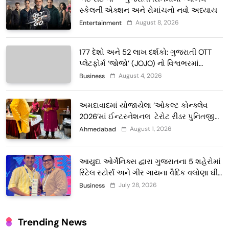
સ્કેલની એક્શન અને રોમાંચનો નવો અધ્યાય
August 8, 2026
Entertainment
177 દેશો અને 52 લાખ દર્શકો: ગુજરાતી OTT
પ્લેટફોર્મ ‘જોજો’ (JOJO) નો વિશ્વભરમાં
દબદબો
August 4, 2026
Business
અમદાવાદમાં યોજાયેલા ‘ઓકલ્ટ કોન્ક્લેવ
2026’માં ઈન્ટરનેશનલ ટેરોટ રીડર પુનિતજી
લુલ્લા એ ટેરોટ કાર્ડ રીડિંગ અંગે માહિતી આપી
August 1, 2026
Ahmedabad
આયુદા ઓર્ગેનિક્સ દ્વારા ગુજરાતના 5 શહેરોમાં
રિટેલ સ્ટોર્સ અને ગીર ગાયના વૈદિક વલોણા ઘી-
દૂધની શુદ્ધ સેવાઓ સાથે વ્યાપક વિસ્તરણ
July 28, 2026
Business
Trending News