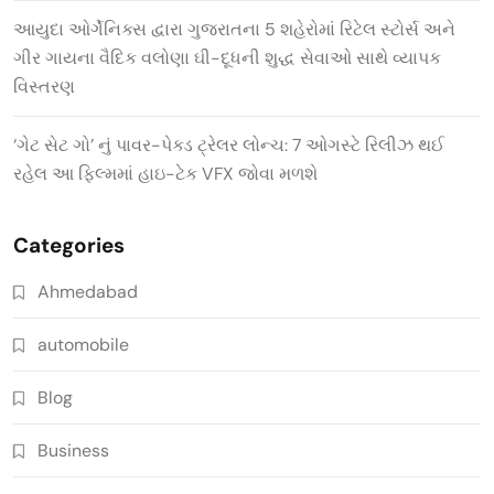
આયુદા ઓર્ગેનિક્સ દ્વારા ગુજરાતના 5 શહેરોમાં રિટેલ સ્ટોર્સ અને
ગીર ગાયના વૈદિક વલોણા ઘી-દૂધની શુદ્ધ સેવાઓ સાથે વ્યાપક
વિસ્તરણ
‘ગેટ સેટ ગો’ નું પાવર-પેક્ડ ટ્રેલર લોન્ચ: 7 ઓગસ્ટે રિલીઝ થઈ
રહેલ આ ફિલ્મમાં હાઇ-ટેક VFX જોવા મળશે
Categories
Ahmedabad
automobile
Blog
Business