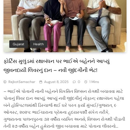
Gujarat
Health
ફોર્ટિસ મુલુંડમાં રક્ષાબંધન પર ભાઈએ બહેનને આપ્યું
જીવનદાયી લિવરનું દાન – નવી જીંદગીની ભેટ!
RajkotSamachar
August 8, 2025
0
1 Mins
– ભાઈએ પોતાની નાની બહેનને વિકસિત વિલ્સન રોગથી બચાવવા માટે
પોતાનું લિવર દાન આપ્યું, આપ્યું નવી જીંદગીનું તોફાન; રક્ષાબંધન પહેલા
બંને હોસ્પિટલમાંથી ડિસ્ચાર્જ થઈ ઘરે પરત ફર્યા મુંબઈ/ગુજરાત, ૯
ઓગસ્ટ, ૨૦૨૫: ભાઈચારાના પ્રેમના હૃદયસ્પર્શી સંકેત તરીકે,
ગુજરાતના પાલનપુરના ૩૨ વર્ષીય વ્યક્તિ અનસે, વિલ્સન રોગથી પીડાતી
તેની ૨૭ વર્ષીય બહેન હુમેરાનો જીવ બચાવવા માટે પોતાના લીવરનો…