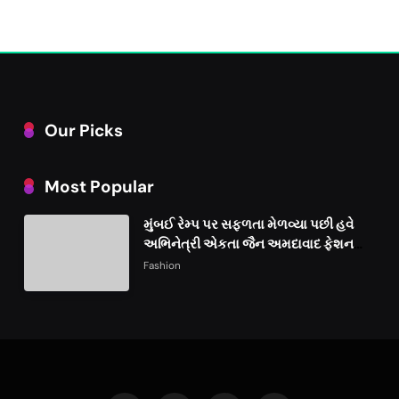
Our Picks
Most Popular
મુંબઈ રેમ્પ પર સફળતા મેળવ્યા પછી હવે
અભિનેત્રી એકતા જૈન અમદાવાદ ફેશન
વીકમાં પોતાની પ્રતિભા પ્રદર્શિત કરશે
Fashion