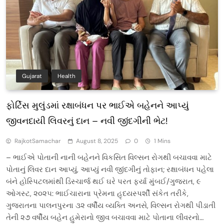
Gujarat
Health
ફોર્ટિસ મુલુંડમાં રક્ષાબંધન પર ભાઈએ બહેનને આપ્યું
જીવનદાયી લિવરનું દાન – નવી જીંદગીની ભેટ!
RajkotSamachar
August 8, 2025
0
1 Mins
– ભાઈએ પોતાની નાની બહેનને વિકસિત વિલ્સન રોગથી બચાવવા માટે
પોતાનું લિવર દાન આપ્યું, આપ્યું નવી જીંદગીનું તોફાન; રક્ષાબંધન પહેલા
બંને હોસ્પિટલમાંથી ડિસ્ચાર્જ થઈ ઘરે પરત ફર્યા મુંબઈ/ગુજરાત, ૯
ઓગસ્ટ, ૨૦૨૫: ભાઈચારાના પ્રેમના હૃદયસ્પર્શી સંકેત તરીકે,
ગુજરાતના પાલનપુરના ૩૨ વર્ષીય વ્યક્તિ અનસે, વિલ્સન રોગથી પીડાતી
તેની ૨૭ વર્ષીય બહેન હુમેરાનો જીવ બચાવવા માટે પોતાના લીવરનો…