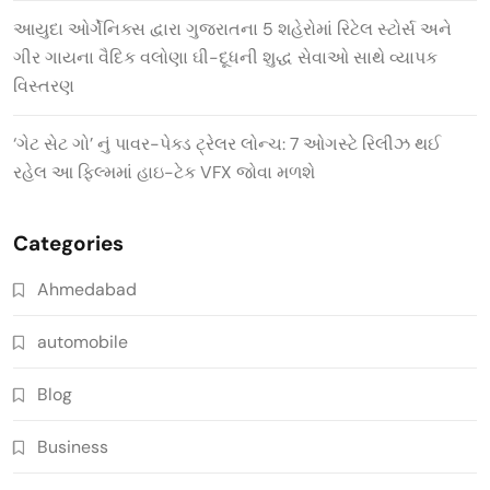
આયુદા ઓર્ગેનિક્સ દ્વારા ગુજરાતના 5 શહેરોમાં રિટેલ સ્ટોર્સ અને
ગીર ગાયના વૈદિક વલોણા ઘી-દૂધની શુદ્ધ સેવાઓ સાથે વ્યાપક
વિસ્તરણ
‘ગેટ સેટ ગો’ નું પાવર-પેક્ડ ટ્રેલર લોન્ચ: 7 ઓગસ્ટે રિલીઝ થઈ
રહેલ આ ફિલ્મમાં હાઇ-ટેક VFX જોવા મળશે
Categories
Ahmedabad
automobile
Blog
Business