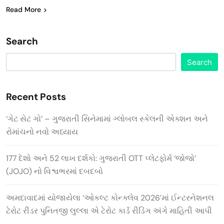
Read More
Search
Search
Recent Posts
‘ગેટ સેટ ગો’ – ગુજરાતી સિનેમામાં ગ્લોબલ સ્કેલની એક્શન અને
રોમાંચનો નવો અધ્યાય
177 દેશો અને 52 લાખ દર્શકો: ગુજરાતી OTT પ્લેટફોર્મ ‘જોજો’
(JOJO) નો વિશ્વભરમાં દબદબો
અમદાવાદમાં યોજાયેલા ‘ઓકલ્ટ કોન્ક્લેવ 2026’માં ઈન્ટરનેશનલ
ટેરોટ રીડર પુનિતજી લુલ્લા એ ટેરોટ કાર્ડ રીડિંગ અંગે માહિતી આપી