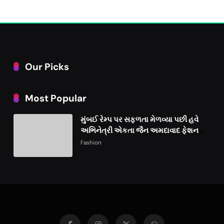
Our Picks
Most Popular
મુંબઈ રેમ્પ પર સફળતા મેળવ્યા પછી હવે
અભિનેત્રી એકતા જૈન અમદાવાદ ફેશન
વીકમાં પોતાની પ્રતિભા પ્રદર્શિત કરશે
Fashion