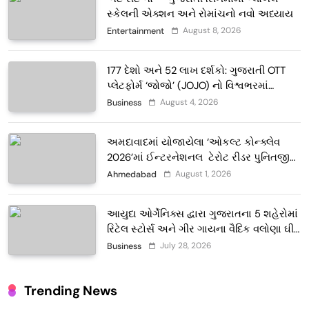
સ્કેલની એક્શન અને રોમાંચનો નવો અધ્યાય
August 8, 2026
Entertainment
177 દેશો અને 52 લાખ દર્શકો: ગુજરાતી OTT
પ્લેટફોર્મ ‘જોજો’ (JOJO) નો વિશ્વભરમાં
દબદબો
August 4, 2026
Business
અમદાવાદમાં યોજાયેલા ‘ઓકલ્ટ કોન્ક્લેવ
2026’માં ઈન્ટરનેશનલ ટેરોટ રીડર પુનિતજી
લુલ્લા એ ટેરોટ કાર્ડ રીડિંગ અંગે માહિતી આપી
August 1, 2026
Ahmedabad
આયુદા ઓર્ગેનિક્સ દ્વારા ગુજરાતના 5 શહેરોમાં
રિટેલ સ્ટોર્સ અને ગીર ગાયના વૈદિક વલોણા ઘી-
દૂધની શુદ્ધ સેવાઓ સાથે વ્યાપક વિસ્તરણ
July 28, 2026
Business
Trending News