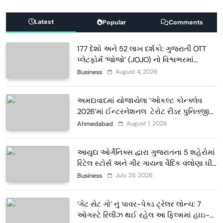
Latest
Popular
Comments
177 દેશો અને 52 લાખ દર્શકો: ગુજરાતી OTT
પ્લેટફોર્મ ‘જોજો’ (JOJO) નો વિશ્વભરમાં
દબદબો
August 4, 2026
Business
અમદાવાદમાં યોજાયેલા ‘ઓકલ્ટ કોન્ક્લેવ
2026’માં ઈન્ટરનેશનલ ટેરોટ રીડર પુનિતજી
લુલ્લા એ ટેરોટ કાર્ડ રીડિંગ અંગે માહિતી આપી
August 1, 2026
Ahmedabad
આયુદા ઓર્ગેનિક્સ દ્વારા ગુજરાતના 5 શહેરોમાં
રિટેલ સ્ટોર્સ અને ગીર ગાયના વૈદિક વલોણા ઘી-
દૂધની શુદ્ધ સેવાઓ સાથે વ્યાપક વિસ્તરણ
July 28, 2026
Business
‘ગેટ સેટ ગો’ નું પાવર-પેક્ડ ટ્રેલર લોન્ચ: 7
ઓગસ્ટે રિલીઝ થઈ રહેલ આ ફિલ્મમાં હાઇ-