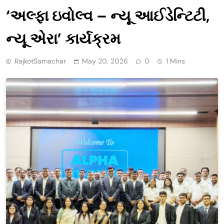
‘અલ્ફા ઇવોલ્વ – ન્યૂ આઈડેન્ટિટી,
ન્યૂ એરા’ કાર્યક્રમ
RajkotSamachar
May 20, 2026
0
1 Mins