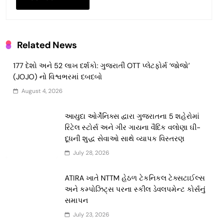
Related News
177 દેશો અને 52 લાખ દર્શકો: ગુજરાતી OTT પ્લેટફોર્મ ‘જોજો’
(JOJO) નો વિશ્વભરમાં દબદબો
August 4, 2026
આયુદા ઓર્ગેનિક્સ દ્વારા ગુજરાતના 5 શહેરોમાં
રિટેલ સ્ટોર્સ અને ગીર ગાયના વૈદિક વલોણા ઘી-
દૂધની શુદ્ધ સેવાઓ સાથે વ્યાપક વિસ્તરણ
July 28, 2026
ATIRA ખાતે NTTM હેઠળ ટેકનિકલ ટેક્સટાઈલ્સ
અને કમ્પોઝિટ્સ પરના સ્કીલ ડેવલપમેન્ટ કોર્સનું
સમાપન
July 23, 2026