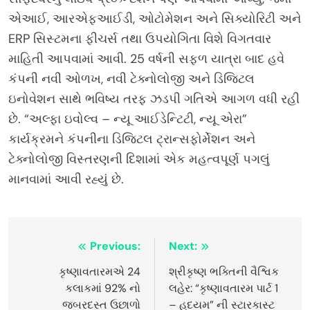
એઆઈ, આરએફઆઈડી, ઓટોમેશન અને સિક્યોરિટી અને
ERP સિસ્ટમના ફીચર્સ તથા ઉપયોગિતા વિશે વિગતવાર
માહિતી આપવામાં આવી. 25 વર્ષની સફળ યાત્રા બાદ હવે
કંપની નવી ઓળખ, નવી ટેક્નોલોજી અને ડિજિટલ
ઇનોવેશન સાથે ભવિષ્ય તરફ ઝડપી ગતિએ આગળ વધી રહી
છે. “અલ્ફા ઇવોલ્વ – ન્યૂ આઈડેન્ટિટી, ન્યૂ એરા”
કાર્યક્રમને કંપનીના ડિજિટલ ટ્રાન્સફોર્મેશન અને
ટેક્નોલોજી વિસ્તરણની દિશામાં એક મહત્વપૂર્ણ પગલું
માનવામાં આવી રહ્યું છે.
Post
Previous:
Next:
navigation
કૃષ્ણાવતારમએ 24
શ્રીકૃષ્ણ ભક્તિની વૈશ્વિક
કલાકમાં 92% નો
લહેર: “કૃષ્ણાવતારમ પાર્ટ 1
જબરદસ્ત ઉછાળો
– હૃદયમ” ની સ્ટારકાસ્ટ