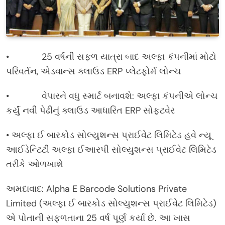
• 25 વર્ષની સફળ યાત્રા બાદ અલ્ફા કંપનીમાં મોટો
પરિવર્તન, એડવાન્સ ક્લાઉડ ERP પ્લેટફોર્મ લોન્ચ
• વેપારને વધુ સ્માર્ટ બનાવશે: અલ્ફા કંપનીએ લોન્ચ
કર્યું નવી પેઢીનું ક્લાઉડ આધારિત ERP સોફ્ટવેર
• અલ્ફા ઈ બારકોડ સોલ્યુશન્સ પ્રાઈવેટ લિમિટેડ હવે ન્યૂ
આઈડેન્ટિટી અલ્ફા ઈઆરપી સોલ્યુશન્સ પ્રાઈવેટ લિમિટેડ
તરીકે ઓળખાશે
અમદાવાદ: Alpha E Barcode Solutions Private
Limited (અલ્ફા ઈ બારકોડ સોલ્યુશન્સ પ્રાઈવેટ લિમિટેડ)
એ પોતાની સફળતાના 25 વર્ષ પૂર્ણ કર્યા છે. આ ખાસ