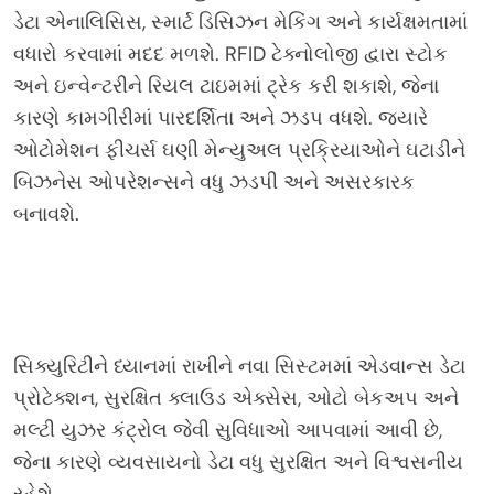
ડેટા એનાલિસિસ, સ્માર્ટ ડિસિઝન મેકિંગ અને કાર્યક્ષમતામાં
વધારો કરવામાં મદદ મળશે. RFID ટેક્નોલોજી દ્વારા સ્ટોક
અને ઇન્વેન્ટરીને રિયલ ટાઇમમાં ટ્રેક કરી શકાશે, જેના
કારણે કામગીરીમાં પારદર્શિતા અને ઝડપ વધશે. જ્યારે
ઓટોમેશન ફીચર્સ ઘણી મેન્યુઅલ પ્રક્રિયાઓને ઘટાડીને
બિઝનેસ ઓપરેશન્સને વધુ ઝડપી અને અસરકારક
બનાવશે.
સિક્યુરિટીને ધ્યાનમાં રાખીને નવા સિસ્ટમમાં એડવાન્સ ડેટા
પ્રોટેક્શન, સુરક્ષિત ક્લાઉડ એક્સેસ, ઓટો બેકઅપ અને
મલ્ટી યુઝર કંટ્રોલ જેવી સુવિધાઓ આપવામાં આવી છે,
જેના કારણે વ્યવસાયનો ડેટા વધુ સુરક્ષિત અને વિશ્વસનીય
રહેશે.