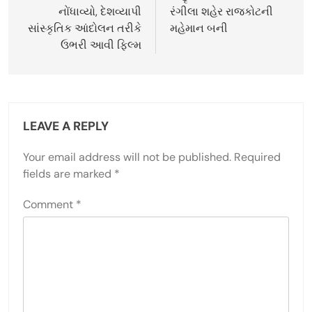
નોંધાવ્યો, દેશવ્યાપી
રંગીલા શહેર રાજકોટની
સાંસ્કૃતિક આંદોલન તરીકે
મહેમાન બની
ઉભરી આવી ફિલ્મ
LEAVE A REPLY
Your email address will not be published.
Required
fields are marked
*
Comment
*