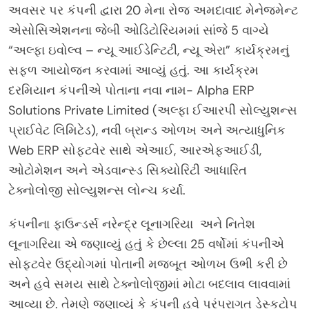
અવસર પર કંપની દ્વારા 20 મેના રોજ અમદાવાદ મેનેજમેન્ટ
એસોસિએશનના જેબી ઓડિટોરિયમમાં સાંજે 5 વાગ્યે
“અલ્ફા ઇવોલ્વ – ન્યૂ આઈડેન્ટિટી, ન્યૂ એરા” કાર્યક્રમનું
સફળ આયોજન કરવામાં આવ્યું હતું. આ કાર્યક્રમ
દરમિયાન કંપનીએ પોતાના નવા નામ- Alpha ERP
Solutions Private Limited (અલ્ફા ઈઆરપી સોલ્યુશન્સ
પ્રાઈવેટ લિમિટેડ), નવી બ્રાન્ડ ઓળખ અને અત્યાધુનિક
Web ERP સોફ્ટવેર સાથે એઆઈ, આરએફઆઈડી,
ઓટોમેશન અને એડવાન્સ્ડ સિક્યોરિટી આધારિત
ટેક્નોલોજી સોલ્યુશન્સ લોન્ચ કર્યા.
કંપનીના ફાઉન્ડર્સ નરેન્દ્ર લૂનાગરિયા અને નિતેશ
લૂનાગરિયા એ જણાવ્યું હતું કે છેલ્લા 25 વર્ષોમાં કંપનીએ
સોફ્ટવેર ઉદ્યોગમાં પોતાની મજબૂત ઓળખ ઉભી કરી છે
અને હવે સમય સાથે ટેક્નોલોજીમાં મોટા બદલાવ લાવવામાં
આવ્યા છે. તેમણે જણાવ્યું કે કંપની હવે પરંપરાગત ડેસ્કટોપ