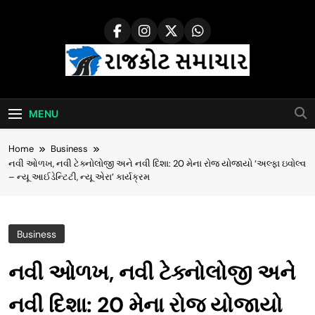
Skip
to
content
Rajkot Samachar
MENU
Home
Business
નવી ઓળખ, નવી ટેક્નોલોજી અને નવી દિશા: 20 મેના રોજ યોજાયો ‘અલ્ફા ઇવોલ્વ
– ન્યૂ આઈડેન્ટિટી, ન્યૂ એરા’ કાર્યક્રમ
Business
નવી ઓળખ, નવી ટેક્નોલોજી અને
નવી દિશા: 20 મેના રોજ યોજાયો