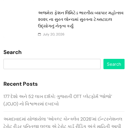
અજમેરા ફેશન લિમિટેડ ભારતીય વ્યાપાર મહોત્સવ
૨૦૨૬ ના સુરત લોન્ચમાં સુરતના ટેક્સટાઇલ
ઉદ્યોગનું નેતૃત્વ કર્યું
July 20, 2026
Search
Search
Recent Posts
177 દેશો અને 52 લાખ દર્શકો: ગુજરાતી OTT પ્લેટફોર્મ ‘જોજો’
(JOJO) નો વિશ્વભરમાં દબદબો
અમદાવાદમાં યોજાયેલા ‘ઓકલ્ટ કોન્ક્લેવ 2026’માં ઈન્ટરનેશનલ
ટેરોટ રીડર પુનિતજી લુલ્લા એ ટેરોટ કાર્ડ રીડિંગ અંગે માહિતી આપી