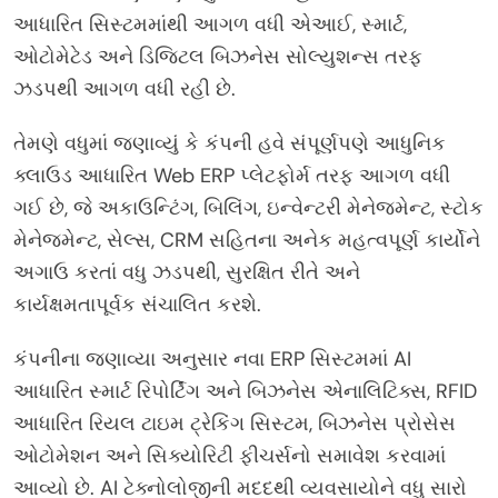
આધારિત સિસ્ટમમાંથી આગળ વધી એઆઈ, સ્માર્ટ,
ઓટોમેટેડ અને ડિજિટલ બિઝનેસ સોલ્યુશન્સ તરફ
ઝડપથી આગળ વધી રહી છે.
તેમણે વધુમાં જણાવ્યું કે કંપની હવે સંપૂર્ણપણે આધુનિક
ક્લાઉડ આધારિત Web ERP પ્લેટફોર્મ તરફ આગળ વધી
ગઈ છે, જે અકાઉન્ટિંગ, બિલિંગ, ઇન્વેન્ટરી મેનેજમેન્ટ, સ્ટોક
મેનેજમેન્ટ, સેલ્સ, CRM સહિતના અનેક મહત્વપૂર્ણ કાર્યોને
અગાઉ કરતાં વધુ ઝડપથી, સુરક્ષિત રીતે અને
કાર્યક્ષમતાપૂર્વક સંચાલિત કરશે.
કંપનીના જણાવ્યા અનુસાર નવા ERP સિસ્ટમમાં AI
આધારિત સ્માર્ટ રિપોર્ટિંગ અને બિઝનેસ એનાલિટિક્સ, RFID
આધારિત રિયલ ટાઇમ ટ્રેકિંગ સિસ્ટમ, બિઝનેસ પ્રોસેસ
ઓટોમેશન અને સિક્યોરિટી ફીચર્સનો સમાવેશ કરવામાં
આવ્યો છે. AI ટેક્નોલોજીની મદદથી વ્યવસાયોને વધુ સારો