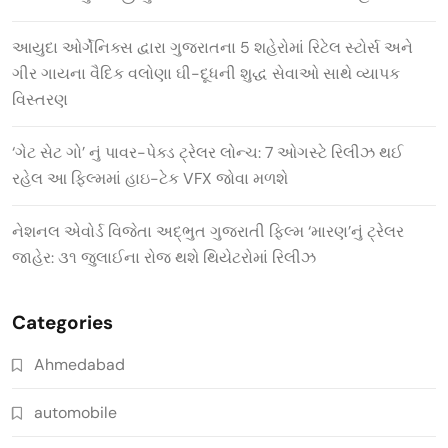
આયુદા ઓર્ગેનિક્સ દ્વારા ગુજરાતના 5 શહેરોમાં રિટેલ સ્ટોર્સ અને
ગીર ગાયના વૈદિક વલોણા ઘી-દૂધની શુદ્ધ સેવાઓ સાથે વ્યાપક
વિસ્તરણ
‘ગેટ સેટ ગો’ નું પાવર-પેક્ડ ટ્રેલર લોન્ચ: 7 ઓગસ્ટે રિલીઝ થઈ
રહેલ આ ફિલ્મમાં હાઇ-ટેક VFX જોવા મળશે
નેશનલ એવોર્ડ વિજેતા અદ્ભુત ગુજરાતી ફિલ્મ ‘મારણ’નું ટ્રેલર
જાહેર: ૩૧ જુલાઈના રોજ થશે થિયેટરોમાં રિલીઝ
Categories
Ahmedabad
automobile