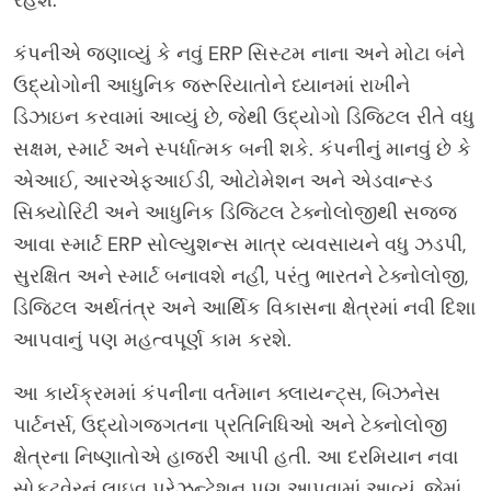
કંપનીએ જણાવ્યું કે નવું ERP સિસ્ટમ નાના અને મોટા બંને
ઉદ્યોગોની આધુનિક જરૂરિયાતોને ધ્યાનમાં રાખીને
ડિઝાઇન કરવામાં આવ્યું છે, જેથી ઉદ્યોગો ડિજિટલ રીતે વધુ
સક્ષમ, સ્માર્ટ અને સ્પર્ધાત્મક બની શકે. કંપનીનું માનવું છે કે
એઆઈ, આરએફઆઈડી, ઓટોમેશન અને એડવાન્સ્ડ
સિક્યોરિટી અને આધુનિક ડિજિટલ ટેક્નોલોજીથી સજ્જ
આવા સ્માર્ટ ERP સોલ્યુશન્સ માત્ર વ્યવસાયને વધુ ઝડપી,
સુરક્ષિત અને સ્માર્ટ બનાવશે નહીં, પરંતુ ભારતને ટેક્નોલોજી,
ડિજિટલ અર્થતંત્ર અને આર્થિક વિકાસના ક્ષેત્રમાં નવી દિશા
આપવાનું પણ મહત્વપૂર્ણ કામ કરશે.
આ કાર્યક્રમમાં કંપનીના વર્તમાન ક્લાયન્ટ્સ, બિઝનેસ
પાર્ટનર્સ, ઉદ્યોગજગતના પ્રતિનિધિઓ અને ટેક્નોલોજી
ક્ષેત્રના નિષ્ણાતોએ હાજરી આપી હતી. આ દરમિયાન નવા
સોફ્ટવેરનું લાઇવ પ્રેઝન્ટેશન પણ આપવામાં આવ્યું, જેમાં