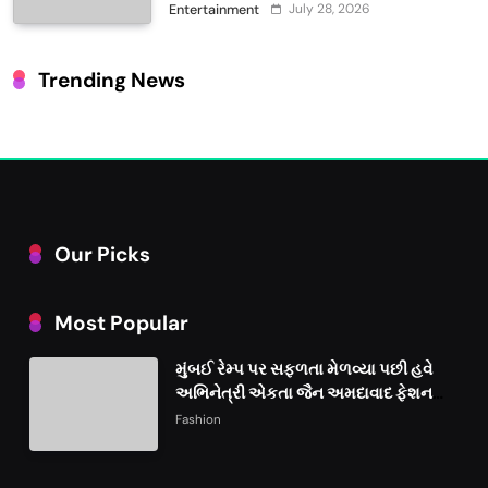
ટેક VFX જોવા મળશે
July 28, 2026
Entertainment
Trending News
Our Picks
Most Popular
મુંબઈ રેમ્પ પર સફળતા મેળવ્યા પછી હવે
અભિનેત્રી એકતા જૈન અમદાવાદ ફેશન
વીકમાં પોતાની પ્રતિભા પ્રદર્શિત કરશે
Fashion