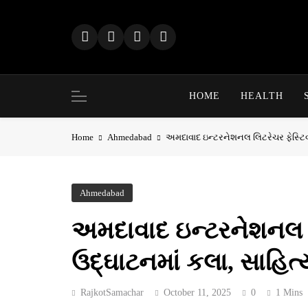
Skip
to
content
HOME
HEALTH
Home
Ahmedabad
અમદાવાદ ઇન્ટરનેશનલ લિટરેચર ફેસ્ટિવલ
Ahmedabad
અમદાવાદ ઇન્ટરનેશનલ લ
ઉદ્ઘાટનમાં કલા, સાહિત્
RajkotSamachar
October 11, 2025
0
1 Mins