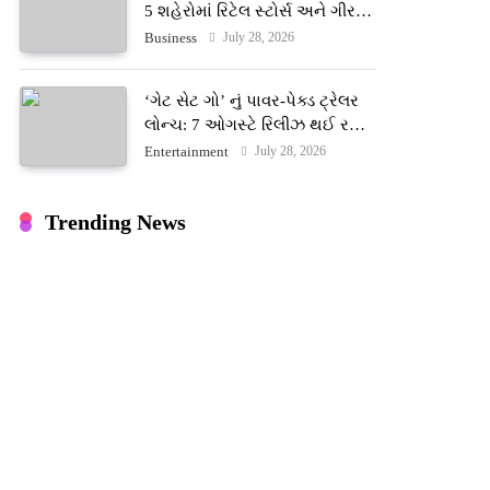
5 શહેરોમાં રિટેલ સ્ટોર્સ અને ગીર
ગાયના વૈદિક વલોણા ઘી-દૂધની શુદ્ધ
July 28, 2026
Business
સેવાઓ સાથે વ્યાપક વિસ્તરણ
‘ગેટ સેટ ગો’ નું પાવર-પેક્ડ ટ્રેલર
લોન્ચ: 7 ઓગસ્ટે રિલીઝ થઈ રહેલ
આ ફિલ્મમાં હાઇ-ટેક VFX જોવા
July 28, 2026
Entertainment
મળશે
Trending News