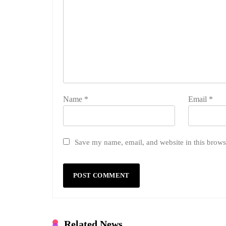
Name
*
Email
*
Save my name, email, and website in this brows
Related News