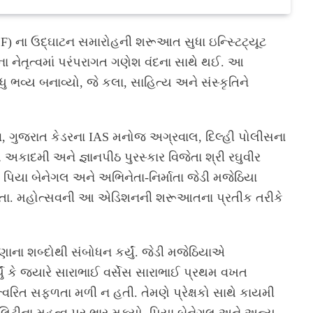
F) ના ઉદ્ઘાટન સમારોહની શરૂઆત સુધા ઇન્સ્ટિટ્યૂટ
ના નેતૃત્વમાં પરંપરાગત ગણેશ વંદના સાથે થઈ. આ
વ્ય બનાવ્યો, જે કલા, સાહિત્ય અને સંસ્કૃતિને
વ, ગુજરાત કેડરના IAS મનોજ અગ્રવાલ, દિલ્હી પોલીસના
ાદમી અને જ્ઞાનપીઠ પુરસ્કાર વિજેતા શ્રી રઘુવીર
 પિયા બેનેગલ અને અભિનેતા-નિર્માતા જેડી મજેઠિયા
 હતા. મહોત્સવની આ એડિશનની શરૂઆતના પ્રતીક તરીકે
ાના શબ્દોથી સંબોધન કર્યું. જેડી મજેઠિયાએ
યું કે જ્યારે સારાભાઈ વર્સેસ સારાભાઈ પ્રથમ વખત
 ત્વરિત સફળતા મળી ન હતી. તેમણે પ્રેક્ષકો સાથે કાયમી