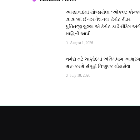
અમદાવાદમાં યોજાયેલા ‘ઓકલ્ટ કોન્ક્
2026’માં ઈન્ટરનેશનલ ટેરોટ રીડર
પુનિતજી લુલ્લા એ ટેરોટ કાર્ડ રીડિંગ અંગ
માહિતી આપી
August 1, 2026
નર્મદા તટે ચાણોદમાં અંતિમધામ આશ્ર
શરૂ કરશે સંપૂર્ણ નિઃશુલ્ક મોક્ષસેવા
July 18, 2026