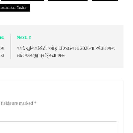
ashankar Yadav
us:
Next:
લ્મ
વર્લ્ડ યુનિવર્સિટી ઓફ ડિઝાઇનમાં 2026ના એડમિશન
ન્ચ
માટે અરજી પ્રક્રિયા શરૂ
 fields are marked
*