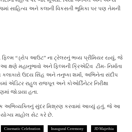
લિટીના મહત્વ પર ભાર મૂક્યો. પિયા બેનેગલ અને અન્ય
ાજમાં સાહિત્ય અને કલાની વિકસતી ભૂમિકા પર પણ તેમની
લ્મ “ડ્રોપ આઉટ” ના ટ્રેલરનું ભવ્ય પ્રીમિયર રહ્યું, જે
ં. આ ક્ષણે મહાનુભાવો અને ફિલ્મની ક્રિએટિવ ટીમ- નિર્માતા
 કલાકારો ઉદય સિંહ અને તનુષ્કા શર્મા, અભિનેતા સંદીપ
માં એડિટર રાહુલ રાજપૂત અને કોઓર્ડિનેટર નિરીક્ષા
ણમાં જોડાયા હતા.
 અભિવ્યક્તિનું સુંદર મિશ્રણ કરવામાં આવ્યું હતું, જે આ
યોગ્ય માહોલ સેટ કરે છે.
Cinematic Celebration
Inaugural Ceremony
JD Majethia