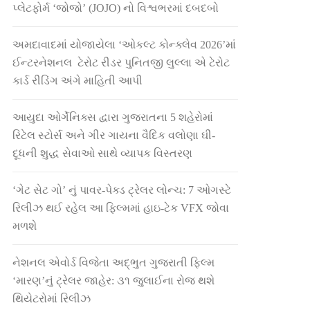
પ્લેટફોર્મ ‘જોજો’ (JOJO) નો વિશ્વભરમાં દબદબો
અમદાવાદમાં યોજાયેલા ‘ઓકલ્ટ કોન્ક્લેવ 2026’માં
ઈન્ટરનેશનલ ટેરોટ રીડર પુનિતજી લુલ્લા એ ટેરોટ
કાર્ડ રીડિંગ અંગે માહિતી આપી
આયુદા ઓર્ગેનિક્સ દ્વારા ગુજરાતના 5 શહેરોમાં
રિટેલ સ્ટોર્સ અને ગીર ગાયના વૈદિક વલોણા ઘી-
દૂધની શુદ્ધ સેવાઓ સાથે વ્યાપક વિસ્તરણ
‘ગેટ સેટ ગો’ નું પાવર-પેક્ડ ટ્રેલર લોન્ચ: 7 ઓગસ્ટે
રિલીઝ થઈ રહેલ આ ફિલ્મમાં હાઇ-ટેક VFX જોવા
મળશે
નેશનલ એવોર્ડ વિજેતા અદ્ભુત ગુજરાતી ફિલ્મ
‘મારણ’નું ટ્રેલર જાહેર: ૩૧ જુલાઈના રોજ થશે
થિયેટરોમાં રિલીઝ