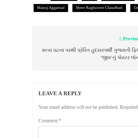
Manoj Aggarwal
Shree Raghuveer Chaudhari
Um
Previo
Post
navigation
સત્ય ઘટના પરથી પ્રેરિત હૃદયસ્પર્શી ગુજરાતી ફિ
‘જીવ’નું પોસ્ટર લો
LEAVE A REPLY
Your email address will not be published.
Required
Comment
*