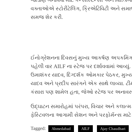
જોડાણ બનાવવા માટે કન્સીસ્ટન્સી અને વિઝિબિ
વક્તાઓએ સ્ટોરીટેલિંગ, ક્રિએટિવિટી અને સમ
સમજ શેર કરી.
ઈનોગ્રેશનના દિવસનું મુખ્ય આકર્ષણ અપકમિંગ ફિ
પહેલી વાર AILF ના સ્ટેજ પર દર્શાવવામાં આવ્યુ
ઉમાશંકર યાદવ, દિગ્દર્શક ઓમકાર પેઠકર, મુખ્ય
યાદવ અને પ્રદીપ સારંગને એક સાથે લાવ્યા. ટીમ
કંસારા પણ શામેલ હતા, જેઓ સ્ટેજ પર અનાવર
ઉદ્ઘાટન સમારોહમાં પરંપરા, વિચાર અને કલાત્મક
ફેસ્ટિવલના આગામી સેશન અને પરફોર્મન્સ માટે 
Tagged:
Ahmedabad
AILF
Ajay Chaudhari