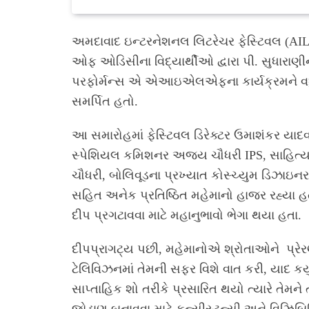
અમદાવાદ ઇન્ટરનેશનલ લિટરેચર ફેસ્ટિવલ (AIL
ઓફ ઓડિસીના વિદ્યાર્થીઓ દ્વારા પી. સુધારાણી
પરફોર્મન્સ એ એઆઇએલએફના કાર્યક્રમને વધુ ભ
સમર્પિત હતો.
આ સમારોહમાં ફેસ્ટિવલ ડિરેક્ટર ઉમાશંકર યાદ
સ્પેશિયલ કમિશનર અજય ચૌધરી IPS, સાહિત્ય અક
ચૌધરી, બોલિવૂડના પ્રખ્યાત કોસ્ચ્યુમ ડિઝાઇનર
સહિત અનેક પ્રતિષ્ઠિત મહેમાનો હાજર રહ્યા
દીપ પ્રગટાવવા માટે મહાનુભાવો ભેગા થયા હતા.
દીપપ્રાગટ્ય પછી, મહેમાનોએ શ્રોતાઓને પ્રેરણ
ટેલિવિઝનમાં તેમની સફર વિશે વાત કરી, યાદ કર્
સાપ્તાહિક શો તરીકે પ્રસારિત થયો ત્યારે તેમને