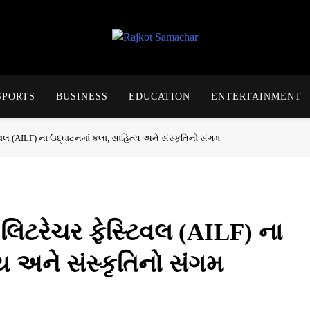
Rajkot Samachar
SPORTS
BUSINESS
EDUCATION
ENTERTAINMENT
 (AILF) ના ઉદ્ઘાટનમાં કલા, સાહિત્ય અને સંસ્કૃતિનો સંગમ
િટરેચર ફેસ્ટિવલ (AILF) ના
ય અને સંસ્કૃતિનો સંગમ