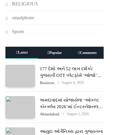
RELIGIOUS
smartphone
Sports
Latest
Popular
Comments
177 દેશો અને 52 લાખ દર્શકો:
ગુજરાતી OTT પ્લેટફોર્મ ‘જોજો’
(JOJO) નો વિશ્વભરમાં દબદબો
August 4, 2026
Business
અમદાવાદમાં યોજાયેલા ‘ઓકલ્ટ
કોન્ક્લેવ 2026’માં ઈન્ટરનેશનલ
ટેરોટ રીડર પુનિતજી લુલ્લા એ ટેરોટ
August 1, 2026
Ahmedabad
કાર્ડ રીડિંગ અંગે માહિતી આપી
આયુદા ઓર્ગેનિક્સ દ્વારા ગુજરાતના