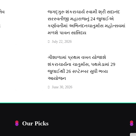
લેવ
જગદ્ગુરુ શંકરાચાર્ય સ્વામી શ્રી સદાનંદ
સરસ્વતીજી મહારાજનું 24 જુલાઈએ
ે
કર્ણાવતીમાં અભિનંદનચાતુર્માસ મહોત્સવમાં
મળશે પાવન સાન્નિધ્ય
July 22, 2026
મ
ગૌશાળામાં પ્રથમ વખત યોજાશે
શંકરાચાર્યના ચાતુર્માસ, પથમેડામાં 29
જુલાઈથી 26 સપ્ટેમ્બર સુધી ભવ્ય
આયોજન
June 30, 2026
Our Picks