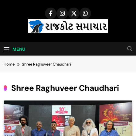
Skip
to
content
Rajkot Samachar
MENU
Home
Shree Raghuveer Chaudhari
Shree Raghuveer Chaudhari