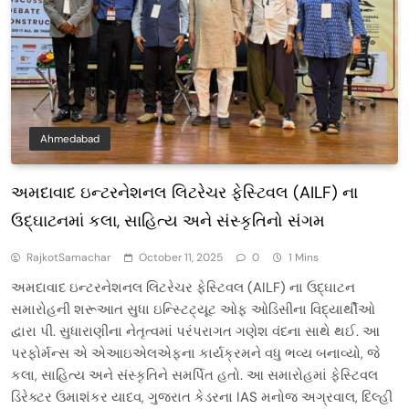
Ahmedabad
અમદાવાદ ઇન્ટરનેશનલ લિટરેચર ફેસ્ટિવલ (AILF) ના
ઉદ્ઘાટનમાં કલા, સાહિત્ય અને સંસ્કૃતિનો સંગમ
RajkotSamachar
October 11, 2025
0
1 Mins
અમદાવાદ ઇન્ટરનેશનલ લિટરેચર ફેસ્ટિવલ (AILF) ના ઉદ્ઘાટન
સમારોહની શરૂઆત સુધા ઇન્સ્ટિટ્યૂટ ઓફ ઓડિસીના વિદ્યાર્થીઓ
દ્વારા પી. સુધારાણીના નેતૃત્વમાં પરંપરાગત ગણેશ વંદના સાથે થઈ. આ
પરફોર્મન્સ એ એઆઇએલએફના કાર્યક્રમને વધુ ભવ્ય બનાવ્યો, જે
કલા, સાહિત્ય અને સંસ્કૃતિને સમર્પિત હતો. આ સમારોહમાં ફેસ્ટિવલ
ડિરેક્ટર ઉમાશંકર યાદવ, ગુજરાત કેડરના IAS મનોજ અગ્રવાલ, દિલ્હી