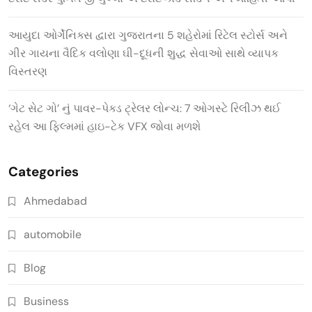
આયુદા ઓર્ગેનિક્સ દ્વારા ગુજરાતના 5 શહેરોમાં રિટેલ સ્ટોર્સ અને
ગીર ગાયના વૈદિક વલોણા ઘી-દૂધની શુદ્ધ સેવાઓ સાથે વ્યાપક
વિસ્તરણ
‘ગેટ સેટ ગો’ નું પાવર-પેક્ડ ટ્રેલર લોન્ચ: 7 ઓગસ્ટે રિલીઝ થઈ
રહેલ આ ફિલ્મમાં હાઇ-ટેક VFX જોવા મળશે
Categories
Ahmedabad
automobile
Blog
Business