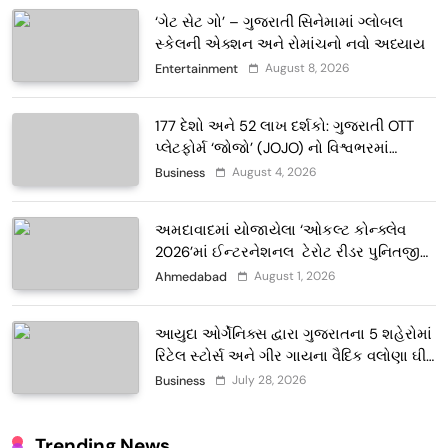
‘ગેટ સેટ ગો’ – ગુજરાતી સિનેમામાં ગ્લોબલ
સ્કેલની એક્શન અને રોમાંચનો નવો અધ્યાય
August 8, 2026
Entertainment
177 દેશો અને 52 લાખ દર્શકો: ગુજરાતી OTT
પ્લેટફોર્મ ‘જોજો’ (JOJO) નો વિશ્વભરમાં
દબદબો
August 4, 2026
Business
અમદાવાદમાં યોજાયેલા ‘ઓકલ્ટ કોન્ક્લેવ
2026’માં ઈન્ટરનેશનલ ટેરોટ રીડર પુનિતજી
લુલ્લા એ ટેરોટ કાર્ડ રીડિંગ અંગે માહિતી આપી
August 1, 2026
Ahmedabad
આયુદા ઓર્ગેનિક્સ દ્વારા ગુજરાતના 5 શહેરોમાં
રિટેલ સ્ટોર્સ અને ગીર ગાયના વૈદિક વલોણા ઘી-
દૂધની શુદ્ધ સેવાઓ સાથે વ્યાપક વિસ્તરણ
July 28, 2026
Business
Trending News