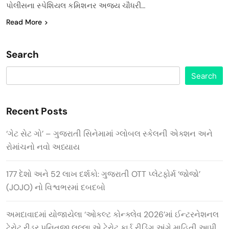
પોલીસના સ્પેશિયલ કમિશનર અજય ચૌધરી…
Read More
Search
Search
Recent Posts
‘ગેટ સેટ ગો’ – ગુજરાતી સિનેમામાં ગ્લોબલ સ્કેલની એક્શન અને
રોમાંચનો નવો અધ્યાય
177 દેશો અને 52 લાખ દર્શકો: ગુજરાતી OTT પ્લેટફોર્મ ‘જોજો’
(JOJO) નો વિશ્વભરમાં દબદબો
અમદાવાદમાં યોજાયેલા ‘ઓકલ્ટ કોન્ક્લેવ 2026’માં ઈન્ટરનેશનલ
ટેરોટ રીડર પુનિતજી લુલ્લા એ ટેરોટ કાર્ડ રીડિંગ અંગે માહિતી આપી