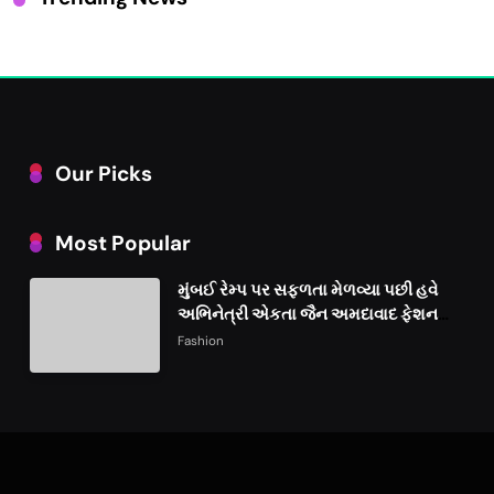
Our Picks
Most Popular
મુંબઈ રેમ્પ પર સફળતા મેળવ્યા પછી હવે
અભિનેત્રી એકતા જૈન અમદાવાદ ફેશન
વીકમાં પોતાની પ્રતિભા પ્રદર્શિત કરશે
Fashion