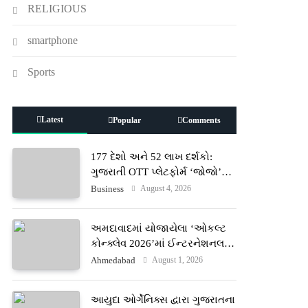
RELIGIOUS
smartphone
Sports
Latest
Popular
Comments
177 દેશો અને 52 લાખ દર્શકો:
ગુજરાતી OTT પ્લેટફોર્મ ‘જોજો’
(JOJO) નો વિશ્વભરમાં દબદબો
August 4, 2026
Business
અમદાવાદમાં યોજાયેલા ‘ઓકલ્ટ
કોન્ક્લેવ 2026’માં ઈન્ટરનેશનલ
ટેરોટ રીડર પુનિતજી લુલ્લા એ ટેરોટ
August 1, 2026
Ahmedabad
કાર્ડ રીડિંગ અંગે માહિતી આપી
આયુદા ઓર્ગેનિક્સ દ્વારા ગુજરાતના