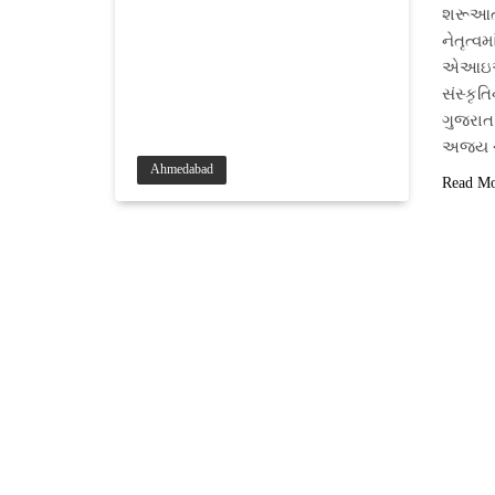
શરૂઆત સ
નેતૃત્વ
એઆઇએલએ
સંસ્કૃત
ગુજરાત
અજય 
Ahmedabad
Read M