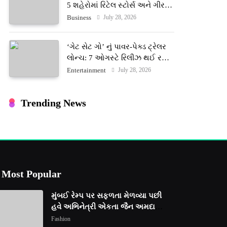
5 શહેરોમાં રિટેલ સ્ટોર્સ અને ગીર
ગાયના વૈદિક વલોણા ઘી-દૂધની શુદ્ધ
July 28, 2026
Business
સેવાઓ સાથે વ્યાપક વિસ્તરણ
‘ગેટ સેટ ગો’ નું પાવર-પેક્ડ ટ્રેલર
લોન્ચ: 7 ઓગસ્ટે રિલીઝ થઈ રહેલ
આ ફિલ્મમાં હાઇ-ટેક VFX જોવા
July 28, 2026
Entertainment
મળશે
Trending News
Most Popular
મુંબઈ રેમ્પ પર સફળતા મેળવ્યા પછી
હવે અભિનેત્રી એકતા જૈન અમદાવાદ
ફેશન વીકમાં પોતાની પ્રતિભા
Fashion