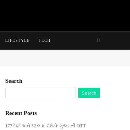
LIFESTYLE
TECH
Search
Search
Recent Posts
177 દેશો અને 52 લાખ દર્શકો: ગુજરાતી OTT