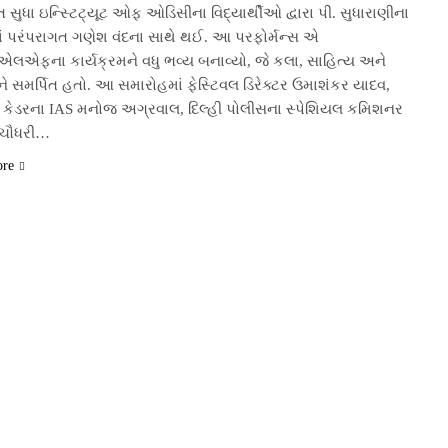
ુધા ઇન્સ્ટિટ્યૂટ ઓફ ઓડિસીના વિદ્યાર્થીઓ દ્વારા પી. સુધારાણીના
માં પરંપરાગત ગણેશ વંદના સાથે થઈ. આ પરફોર્મન્સ એ
ફના કાર્યક્રમને વધુ ભવ્ય બનાવ્યો, જે કલા, સાહિત્ય અને
િને સમર્પિત હતો. આ સમારોહમાં ફેસ્ટિવલ ડિરેક્ટર ઉમાશંકર યાદવ,
 કેડરના IAS મનોજ અગ્રવાલ, દિલ્હી પોલીસના સ્પેશિયલ કમિશનર
ચૌધરી…
ore