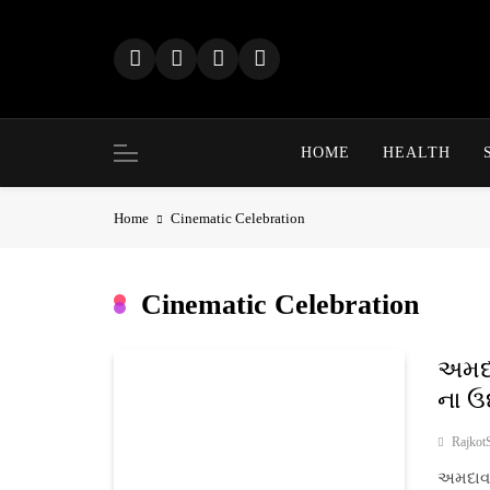
Skip
to
content
HOME
HEALTH
Home
Cinematic Celebration
Cinematic Celebration
અમદા
ના ઉ
Rajkot
અમદાવા