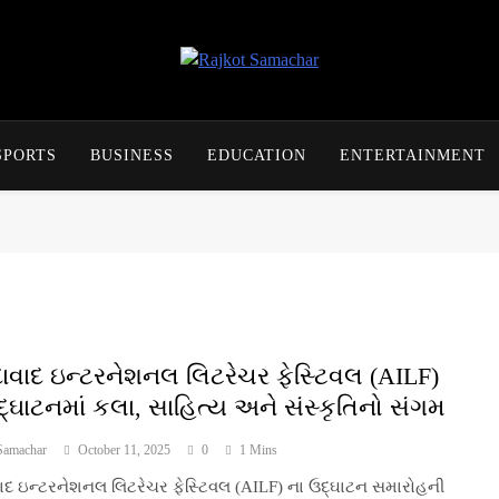
Rajkot Samachar
SPORTS
BUSINESS
EDUCATION
ENTERTAINMENT
વાદ ઇન્ટરનેશનલ લિટરેચર ફેસ્ટિવલ (AILF)
દ્ઘાટનમાં કલા, સાહિત્ય અને સંસ્કૃતિનો સંગમ
Samachar
October 11, 2025
0
1 Mins
દ ઇન્ટરનેશનલ લિટરેચર ફેસ્ટિવલ (AILF) ના ઉદ્ઘાટન સમારોહની