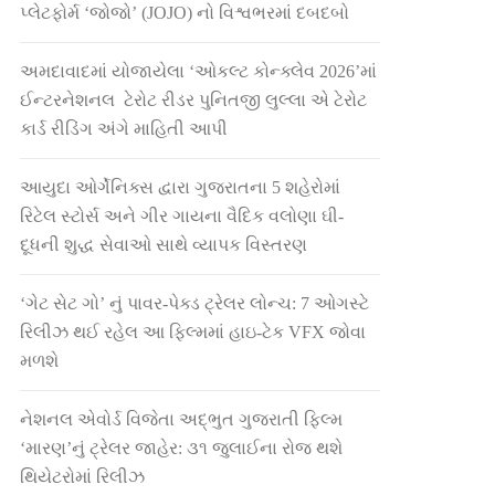
પ્લેટફોર્મ ‘જોજો’ (JOJO) નો વિશ્વભરમાં દબદબો
અમદાવાદમાં યોજાયેલા ‘ઓકલ્ટ કોન્ક્લેવ 2026’માં
ઈન્ટરનેશનલ ટેરોટ રીડર પુનિતજી લુલ્લા એ ટેરોટ
કાર્ડ રીડિંગ અંગે માહિતી આપી
આયુદા ઓર્ગેનિક્સ દ્વારા ગુજરાતના 5 શહેરોમાં
રિટેલ સ્ટોર્સ અને ગીર ગાયના વૈદિક વલોણા ઘી-
દૂધની શુદ્ધ સેવાઓ સાથે વ્યાપક વિસ્તરણ
‘ગેટ સેટ ગો’ નું પાવર-પેક્ડ ટ્રેલર લોન્ચ: 7 ઓગસ્ટે
રિલીઝ થઈ રહેલ આ ફિલ્મમાં હાઇ-ટેક VFX જોવા
મળશે
નેશનલ એવોર્ડ વિજેતા અદ્ભુત ગુજરાતી ફિલ્મ
‘મારણ’નું ટ્રેલર જાહેર: ૩૧ જુલાઈના રોજ થશે
થિયેટરોમાં રિલીઝ