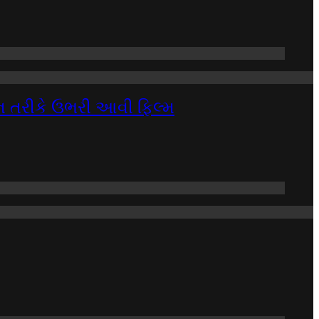
લન તરીકે ઉભરી આવી ફિલ્મ