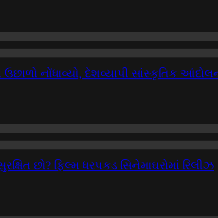
છાળો નોંધાવ્યો, દેશવ્યાપી સાંસ્કૃતિક આંદો
સુરક્ષિત છો? ફિલ્મ ધરપકડ સિનેમાઘરોમાં રિલીઝ