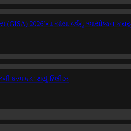
સ (GISA) 2026’ના ચોથા વર્ષનું આયોજન કરાયુ
પટની ધરપકડ’ થયું રિલીઝ