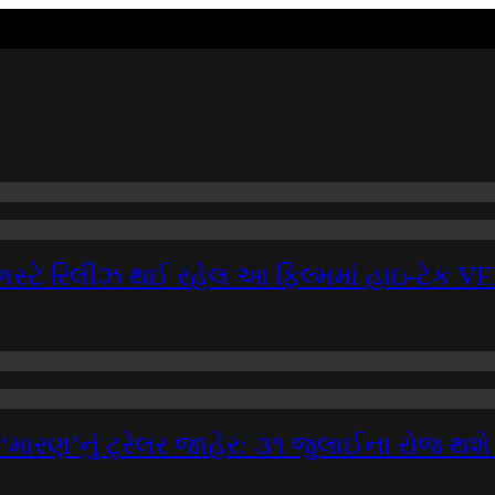
 7 ઓગસ્ટે રિલીઝ થઈ રહેલ આ ફિલ્મમાં હાઇ-ટેક 
‘મારણ’નું ટ્રેલર જાહેર: ૩૧ જુલાઈના રોજ થશે