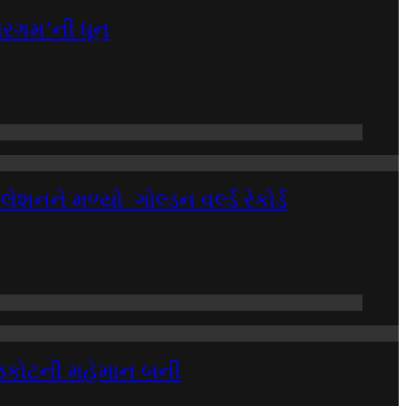
‘સરગમ’ની ધૂન
શનને મળ્યો ગોલ્ડન વર્લ્ડ રેકોર્ડ
 રાજકોટની મહેમાન બની