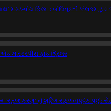
થ’ મસ્ટ-વોચ ફિલ્મ : બોલિવૂડની ‘વેલકમ ટુ ધ
 એક માસ્ટરપીસ ફોક થ્રિલર
 ‘સૂરજ કરણ’ નું શૂટિંગ સફળતાપૂર્વક પૂર્ણ: સે