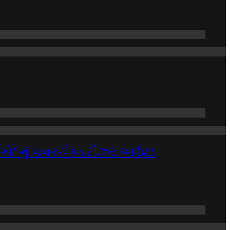
ટ ગો’ નું પાવર-પેક્ડ ટીઝર આઉટ!