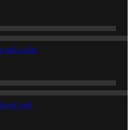
થશે સ્ટ્રીમ!
સ્તાર કરશે