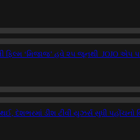
ી ફિલ્મ ‘મિજાજ’ હવે ૨૫ જૂનથી JOJO એપ પર 
દેશભરમાં ડીશ ટીવી યુઝર્સ સુધી પહોંચનો વિ