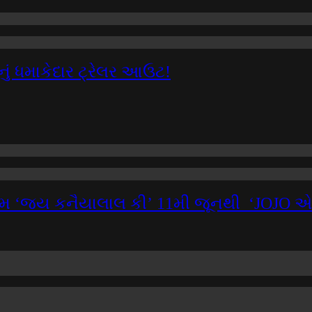
ું ધમાકેદાર ટ્રેલર આઉટ!
લ્મ ‘જય કનૈયાલાલ કી’ 11મી જૂનથી ‘JOJO એપ