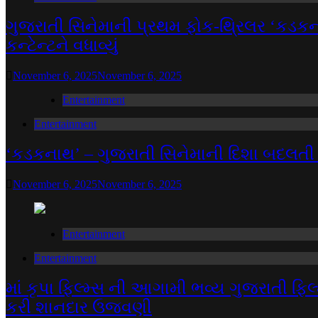
ગુજરાતી સિનેમાની પ્રથમ ફોક-થ્રિલર ‘કડકના
કન્ટેન્ટને વધાવ્યું
November 6, 2025
November 6, 2025
Entertainment
Entertainment
‘કડકનાથ’ – ગુજરાતી સિનેમાની દિશા બદલતી
November 6, 2025
November 6, 2025
Entertainment
Entertainment
માં કૃપા ફિલ્મ્સ ની આગામી ભવ્ય ગુજરાતી ફિલ્મ
કરી શાનદાર ઉજવણી