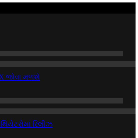
VFX જોવા મળશે
 થિયેટરોમાં રિલીઝ