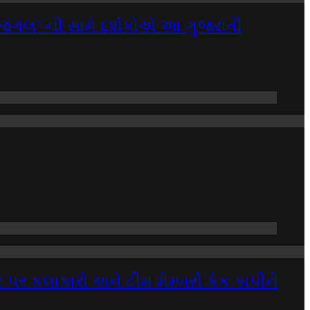
 જંગલ’ ની સામે દર્શકોએ આ ગુજરાતી
ટ પર કલાકારો અને ટીમ મેમ્બર્સે કેક કાપીને