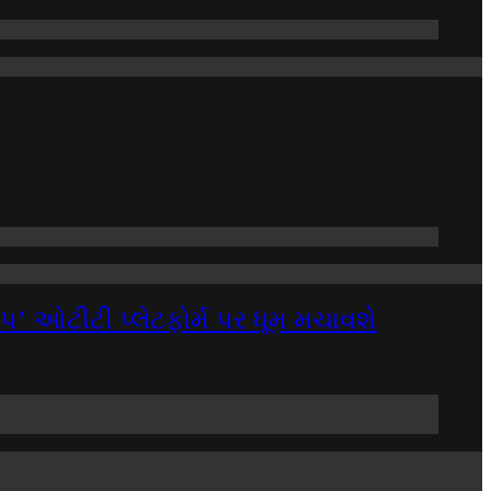
’ ઓટીટી પ્લેટફોર્મ પર ધૂમ મચાવશે