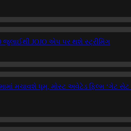
ં 9 જુલાઈથી JOJO એપ પર થશે સ્ટ્રીમિંગ
મામાં મચાવશે ધૂમ, મોસ્ટ અવેટેડ ફિલ્મ ‘ગેટ સે