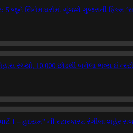
5 જૂને સિનેમાઘરોમાં ગૂંજશે ગુજરાતી ફિલ્મ 
િહાસ રચ્યો, 10,000 છોડથી બનેલા ભવ્ય ઈન્સ્ટોલે
મ પાર્ટ 1 – હૃદયમ” ની સ્ટારકાસ્ટ રંગીલા શહેર