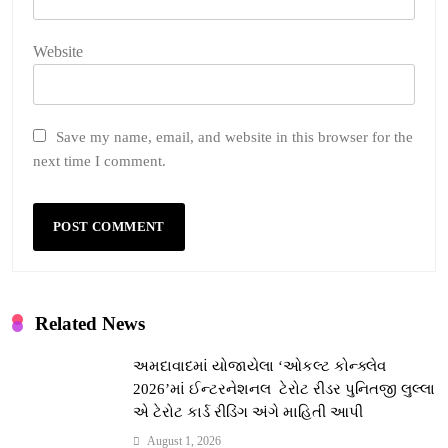
Website
Save my name, email, and website in this browser for the
next time I comment.
Related News
અમદાવાદમાં યોજાયેલા ‘ઓકલ્ટ કોન્ક્લેવ
2026’માં ઈન્ટરનેશનલ ટેરોટ રીડર પુનિતજી લુલ્લા
એ ટેરોટ કાર્ડ રીડિંગ અંગે માહિતી આપી
August 1, 2026