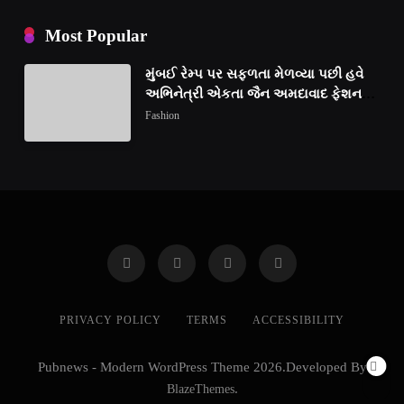
Most Popular
મુંબઈ રેમ્પ પર સફળતા મેળવ્યા પછી હવે
અભિનેત્રી એકતા જૈન અમદાવાદ ફેશન
વીકમાં પોતાની પ્રતિભા પ્રદર્શિત કરશે
Fashion
PRIVACY POLICY
TERMS
ACCESSIBILITY
Pubnews - Modern WordPress Theme 2026.Developed By
BlazeThemes
.