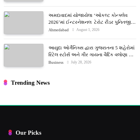
અમદાવાદમાં યોજાયેલા ‘ઓકલ્ટ કોન્ક્લેવ
2026’માં ઈન્ટરનેશનલ ટેરોટ રીડર પુનિતજી
લુલ્લા એ ટેરોટ કાર્ડ રીડિંગ અંગે માહિતી આપી
August 1, 2026
Ahmedabad
આયુદા ઓર્ગેનિક્સ દ્વારા ગુજરાતના 5 શહેરોમાં
રિટેલ સ્ટોર્સ અને ગીર ગાયના વૈદિક વલોણા ઘી-
દૂધની શુદ્ધ સેવાઓ સાથે વ્યાપક વિસ્તરણ
July 28, 2026
Business
Trending News
Our Picks