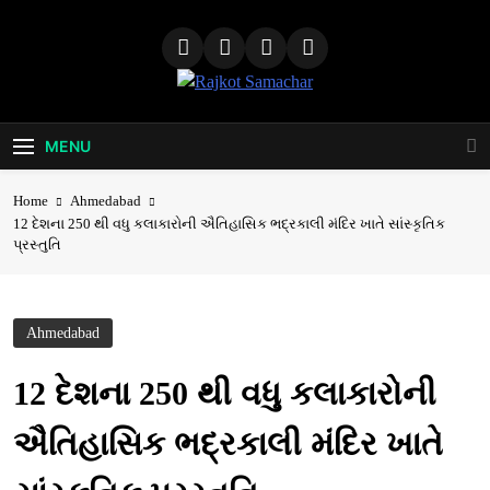
Skip
to
content
Rajkot
Samachar
MENU
Home
Ahmedabad
12 દેશના 250 થી વધુ કલાકારોની ઐતિહાસિક ભદ્રકાલી મંદિર ખાતે સાંસ્કૃતિક
પ્રસ્તુતિ
Ahmedabad
12 દેશના 250 થી વધુ કલાકારોની
ઐતિહાસિક ભદ્રકાલી મંદિર ખાતે