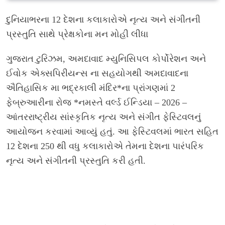
દુનિયાભરના 12 દેશના કલાકારોએ નૃત્ય અને સંગીતની
પ્રસ્તુતિ સાથે પ્રેક્ષકોના મન મોહી લીધા
ગુજરાત ટુરિઝમ, અમદાવાદ મ્યુનિસિપલ કોર્પોરેશન અને
ઈવોક એક્સપિરીયન્સ ના સહયોગથી અમદાવાદના
ઐતિહાસિક મા ભદ્રકાલી મંદિર*ના પ્રાંગણમાં 2
ફેબ્રુઆરીના રોજ *નમસ્તે વર્લ્ડ ઈન્ડિયા – 2026 –
આંતરરાષ્ટ્રીય સાંસ્કૃતિક નૃત્ય અને સંગીત ફેસ્ટિવલનું
આયોજન કરવામાં આવ્યું હતું. આ ફેસ્ટિવલમાં ભારત સહિત
12 દેશના 250 થી વધુ કલાકારોએ તેમના દેશના પારંપરિક
નૃત્ય અને સંગીતની પ્રસ્તુતિ કરી હતી.