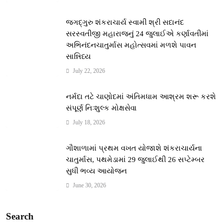
જગદ્ગુરુ શંકરાચાર્ય સ્વામી શ્રી સદાનંદ
સરસ્વતીજી મહારાજનું 24 જુલાઈએ કર્ણાવતીમાં
અભિનંદનચાતુર્માસ મહોત્સવમાં મળશે પાવન
સાન્નિધ્ય
July 22, 2026
નર્મદા તટે ચાણોદમાં અંતિમધામ આશ્રમ શરૂ કરશે
સંપૂર્ણ નિઃશુલ્ક મોક્ષસેવા
July 18, 2026
ગૌશાળામાં પ્રથમ વખત યોજાશે શંકરાચાર્યના
ચાતુર્માસ, પથમેડામાં 29 જુલાઈથી 26 સપ્ટેમ્બર
સુધી ભવ્ય આયોજન
June 30, 2026
Search