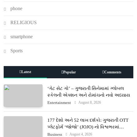
phone
RELIGIOUS
smartphone
Sports
Latest
Popular
Comments
‘ગેટ સેટ ગો’ – ગુજરાતી સિનેમામાં ગ્લોબલ
સ્કેલની એક્શન અને રોમાંચનો નવો અધ્યાય
August 8, 2026
Entertainment
177 દેશો અને 52 લાખ દર્શકો: ગુજરાતી OTT
પ્લેટફોર્મ ‘જોજો’ (JOJO) નો વિશ્વભરમાં
દબદબો
August 4, 2026
Business