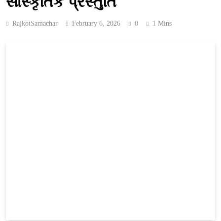
સાંસ્કૃતિક પ્રસ્તુતિ
RajkotSamachar
February 6, 2026
0
1 Mins