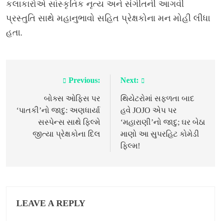
કલાકારોએ સાંસ્કૃતિક નૃત્ય અને સંગીતની આગવી
પ્રસ્તુતિ સાથે મહાનુભાવો સહિત પ્રેક્ષકોના મન મોહી લીધા
હતા.
Previous:
Next:
Post
navigation
બોક્સ ઓફિસ પર
થિયેટરોમાં સફળતા બાદ
‘પાતકી’નો જાદુ: અણધાર્યા
હવે JOJO એપ પર
સસ્પેન્સ સાથે ફિલ્મે
‘મહારાણી’નો જાદુ; ઘર બેઠા
જીત્યા પ્રેક્ષકોના દિલ
માણો આ સુપરહિટ કોમેડી
ફિલ્મ!
LEAVE A REPLY