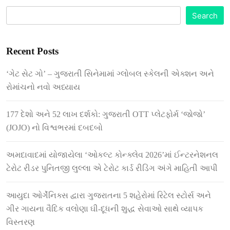
Search
Recent Posts
‘ગેટ સેટ ગો’ – ગુજરાતી સિનેમામાં ગ્લોબલ સ્કેલની એક્શન અને
રોમાંચનો નવો અધ્યાય
177 દેશો અને 52 લાખ દર્શકો: ગુજરાતી OTT પ્લેટફોર્મ ‘જોજો’
(JOJO) નો વિશ્વભરમાં દબદબો
અમદાવાદમાં યોજાયેલા ‘ઓકલ્ટ કોન્ક્લેવ 2026’માં ઈન્ટરનેશનલ
ટેરોટ રીડર પુનિતજી લુલ્લા એ ટેરોટ કાર્ડ રીડિંગ અંગે માહિતી આપી
આયુદા ઓર્ગેનિક્સ દ્વારા ગુજરાતના 5 શહેરોમાં રિટેલ સ્ટોર્સ અને
ગીર ગાયના વૈદિક વલોણા ઘી-દૂધની શુદ્ધ સેવાઓ સાથે વ્યાપક
વિસ્તરણ