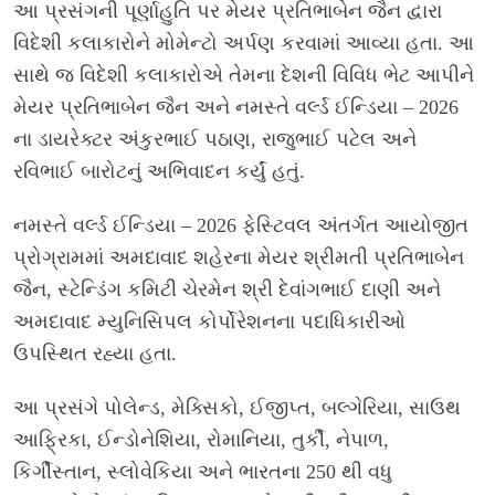
આ પ્રસંગની પૂર્ણાહુતિ પર મેયર પ્રતિભાબેન જૈન દ્વારા
વિદેશી કલાકારોને મોમેન્ટો અર્પણ કરવામાં આવ્યા હતા. આ
સાથે જ વિદેશી કલાકારોએ તેમના દેશની વિવિધ ભેટ આપીને
મેયર પ્રતિભાબેન જૈન અને નમસ્તે વર્લ્ડ ઈન્ડિયા – 2026
ના ડાયરેક્ટર અંકુરભાઈ પઠાણ, રાજુભાઈ પટેલ અને
રવિભાઈ બારોટનું અભિવાદન કર્યું હતું.
નમસ્તે વર્લ્ડ ઈન્ડિયા – 2026 ફેસ્ટિવલ અંતર્ગત આયોજીત
પ્રોગ્રામમાં અમદાવાદ શહેરના મેયર શ્રીમતી પ્રતિભાબેન
જૈન, સ્ટેન્ડિંગ કમિટી ચેરમેન શ્રી દેવાંગભાઈ દાણી અને
અમદાવાદ મ્યુનિસિપલ કોર્પોરેશનના પદાધિકારીઓ
ઉપસ્થિત રહ્યા હતા.
આ પ્રસંગે પોલેન્ડ, મેક્સિકો, ઈજીપ્ત, બલ્ગેરિયા, સાઉથ
આફ્રિકા, ઈન્ડોનેશિયા, રોમાનિયા, તુર્કી, નેપાળ,
કિર્ગીસ્તાન, સ્લોવેકિયા અને ભારતના 250 થી વધુ