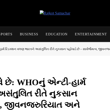
Rajkot Samachar
SPORTS
BUSINESS
EDUCATION
ENTERTAINMENT
મ રિડક્શન વલણ ભારતને અસંતુલિત રીતે નુકસાન પહોંચાડે છે – સાર્વભૌમત્વ, જીવન
: WHOનું એન્ટી-હાર્મ
સંતુલિત રીતે નુકસાન
ત્વ, જીવનજરુરિયાત અને