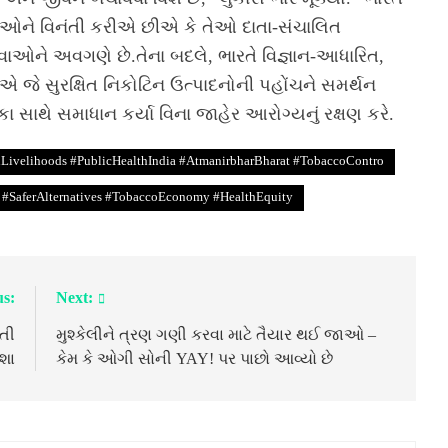
ાઓને વિનંતી કરીએ છીએ કે તેઓ દાતા-સંચાલિત
ાવાઓને અવગણે છે.તેના બદલે, ભારતે વિજ્ઞાન-આધારિત,
 જે સુરક્ષિત નિકોટિન ઉત્પાદનોની પહોંચને સમર્થન
સાથે સમાધાન કર્યા વિના જાહેર આરોગ્યનું રક્ષણ કરે.
velihoods #PublicHealthIndia #AtmanirbharBharat #TobaccoContro
#SaferAlternatives #TobaccoEconomy #HealthEquity
us:
Next:
ાતી
મુશ્કેલીને ત્રણ ગણી કરવા માટે તૈયાર થઈ જાઓ –
શા
કેમ કે ઓગી સોની YAY! પર પાછો આવ્યો છે