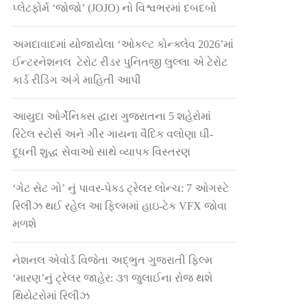
પ્લેટફોર્મ ‘જોજો’ (JOJO) નો વિશ્વભરમાં દબદબો
અમદાવાદમાં યોજાયેલા ‘ઓકલ્ટ કોન્ક્લેવ 2026’માં
ઈન્ટરનેશનલ ટેરોટ રીડર પુનિતજી લુલ્લા એ ટેરોટ
કાર્ડ રીડિંગ અંગે માહિતી આપી
આયુદા ઓર્ગેનિક્સ દ્વારા ગુજરાતના 5 શહેરોમાં
રિટેલ સ્ટોર્સ અને ગીર ગાયના વૈદિક વલોણા ઘી-
દૂધની શુદ્ધ સેવાઓ સાથે વ્યાપક વિસ્તરણ
‘ગેટ સેટ ગો’ નું પાવર-પેક્ડ ટ્રેલર લોન્ચ: 7 ઓગસ્ટે
રિલીઝ થઈ રહેલ આ ફિલ્મમાં હાઇ-ટેક VFX જોવા
મળશે
નેશનલ એવોર્ડ વિજેતા અદ્ભુત ગુજરાતી ફિલ્મ
‘મારણ’નું ટ્રેલર જાહેર: ૩૧ જુલાઈના રોજ થશે
થિયેટરોમાં રિલીઝ