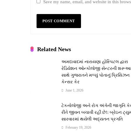
Save my name, email, and website in this brows
Related News
અમદાવાદમાં નારાયણા હોસ્પિટલ દ્વારા
રેડિયેશન ઓન્કોલોજી સેન્ટરની શરૂ
સાથે ગુજરાતને મળ્યું પોતાનું પ્રિસિઝન
કેન્સર કેર
June 1, 2026
ટેકનોલોજી અને રોગ અંગેની જાગૃતિ કે
રીતે જીવન બચાવી રહી છે!: બ્રેઇન ટ્યુ
સારવારમાં થયેલી અદ્યતન પ્રગતિ
February 19, 2026