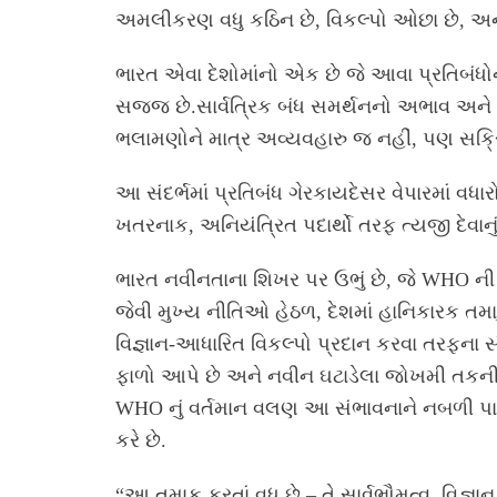
અમલીકરણ વધુ કઠિન છે, વિકલ્પો ઓછા છે, અને
ભારત એવા દેશોમાંનો એક છે જે આવા પ્રતિબંધ
સજ્જ છે.સાર્વત્રિક બંધ સમર્થનનો અભાવ અન
ભલામણોને માત્ર અવ્યવહારુ જ નહીં, પણ સક્ર
આ સંદર્ભમાં પ્રતિબંધ ગેરકાયદેસર વેપારમાં વ
ખતરનાક, અનિયંત્રિત પદાર્થો તરફ ત્યજી દેવાનુ
ભારત નવીનતાના શિખર પર ઉભું છે, જે WHO ની પ
જેવી મુખ્ય નીતિઓ હેઠળ, દેશમાં હાનિકારક તમાક
વિજ્ઞાન-આધારિત વિકલ્પો પ્રદાન કરવા તરફના સ
ફાળો આપે છે અને નવીન ઘટાડેલા જોખમી તકનીકોમ
WHO નું વર્તમાન વલણ આ સંભાવનાને નબળી પાડે 
કરે છે.
“આ તમાકુ કરતાં વધુ છે – તે સાર્વભૌમત્વ, વિજ્ઞ