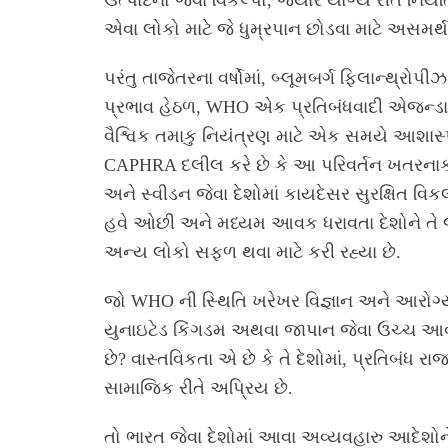
ઉત્પાદનો જેવા વિકલ્પો, જ્યારે યોગ્ય રીતે નિયં
એવા લોકો માટે જે ધુમ્રપાન છોડવા માટે અસમર
પરંતુ તાજેતરના વર્ષોમાં, બ્લૂમબર્ગ ફિલાન્થ્ર
પ્રભાવ હેઠળ, WHO એક પ્રતિબંધવાદી એજન્ડા 
વૈશ્વિક તમાકુ નિયંત્રણ માટે એક સમયે આશાસ્પ
CAPHRA દલીલ કરે છે કે આ પરિવર્તન ખતરનાક વૈ
અને સ્વીડન જેવા દેશોમાં કાયદેસર સુરક્ષિત વિકલ
હવે ઓછી અને મધ્યમ આવક ધરાવતા દેશોને તે જ
અન્ય લોકો સફળ થવા માટે કરી રહ્યા છે.
જો WHO ની સ્થિતિ ખરેખર વિજ્ઞાન અને આરોગ્ય 
યુનાઇટેડ કિંગડમ અથવા જાપાન જેવા ઉચ્ચ આવક ધ
છે? વાસ્તવિકતા એ છે કે તે દેશોમાં, પ્રતિબંધ 
સામાજિક રીતે અપ્રિય છે.
તો ભારત જેવા દેશોમાં આવા અવ્યવહારુ આદેશોને 