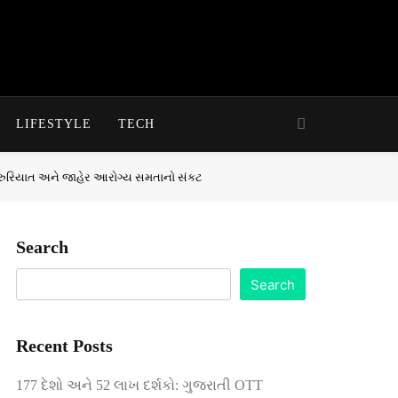
LIFESTYLE
TECH
જરુરિયાત અને જાહેર આરોગ્ય સમતાનો સંકટ
Search
Search
Recent Posts
177 દેશો અને 52 લાખ દર્શકો: ગુજરાતી OTT