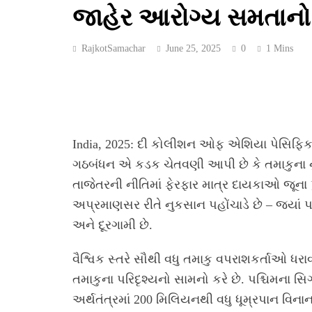
જાહેર આરોગ્ય સમતાનો
RajkotSamachar
June 25, 2025
0
1 Mins
India, 2025: દી કોલીશન ઓફ એશિયા પેસિફિક 
ગઠબંધન એ કડક ચેતવણી આપી છે કે તમાકુના ન
તાજેતરની નીતિમાં ફેરફાર માત્ર દાયકાઓ જૂના પ
અપ્રમાણસર રીતે નુકસાન પહોંચાડે છે – જ્યાં
અને દૂરગામી છે.
વૈશ્વિક સ્તરે સૌથી વધુ તમાકુ વપરાશકર્તાઓ
તમાકુના પરિદૃશ્યનો સામનો કરે છે. પશ્ચિમના સિ
અર્થતંત્રમાં 200 મિલિયનથી વધુ ધૂમ્રપાન વિ