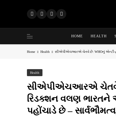
Skip
to
content
HOME
HEALTH
Home
Health
સીએપીએચઆરએ ચેતવે છે: WHOનું એન્ટી-હાર્
Health
સીએપીએચઆરએ ચેતવે છે
રિડક્શન વલણ ભારતને અ
પહોંચાડે છે – સાર્વભૌમ