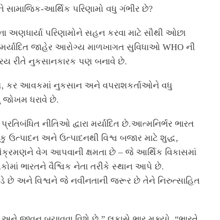
 સામાજિક-આર્થિક પરિણામો વધુ ગંભીર છે?
ોના અણધાર્યા પરિણામોને સહન કરવા માટે સૌથી ઓછા
ે મર્યાદિત જાહેર આરોગ્ય માળખાગત સુવિધાઓ WHO ની
િય રીતે નુકસાનકારક પણ બનાવે છે.
ધારો, કર આવકમાં નુકસાન અને વપરાશકર્તાઓને વધુ
ં જોખમ ધરાવે છે.
્રતિબંધિત નીતિઓ દ્વારા મર્યાદિત છે.આત્મનિર્ભર ભારત
ુ ઉત્પાદન અને ઉત્પાદનથી વિશ્વ બજાર માટે શુદ્ધ,
ંક્રમણને વેગ આપવાની ક્ષમતા છે – જે આર્થિક વિકાસમાં
ાં ભારતને વૈશ્વિક નેતા તરીકે સ્થાન આપે છે.
છે અને વિશ્વને જે નવીનતાની જરૂર છે તેને નિરુત્સાહિત
ાન અને જીવન બચાવવા વિશે છે,” લુકાસે ભાર મૂક્યો. “ભારતે