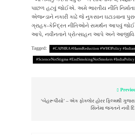
પાછળ હટવું જોઈએ. અમે ભારતીય નીતિ નિર્માત
એજન્ડાને નકારી કાઢે જે નુકસાન ઘટાડવાના પુર
ગ્રાહક-કેન્દ્રિત નીતિઓને સમર્થન આપવું જોઈએ
આપે, નવીનતાને પ્રોત્સાહન આપે અને આજીવિકા 
Tagged:
#CAPHRA #HarmReduction #WHOPolicy #IndianLi
#ScienceNotStigma #EndSmokingNotSmokers #IndiaPolicy 
Previo
Post
navigation
‘બેહરૂપીયો’ – એક ફોકલોર હોરર ફિલ્મથી ગુજર
સિનેમા જગતને નવી દિ