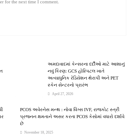
er for the next time I comment.
અમદાવાદમાં કેન્સરના દર્દીઓ માટે આશાનું
આત
નવું કિરણ: GCS હોસ્પિટલ ખાતે
અત્યાધુનિક રેડિયેશન થેરાપી અને PET
સ્કેન સેન્ટરનો પ્રારંભ
April 27, 2026
વી
PCOS અવેરનેસ મન્થ : નોવા વિંગ્સ IVF, રાજકોટ સ્ત્રી
મર
પ્રજનન ક્ષમતાને અસર કરતા PCOS કેસોમાં વધારો દર્શાવે
છે
November 18, 2025