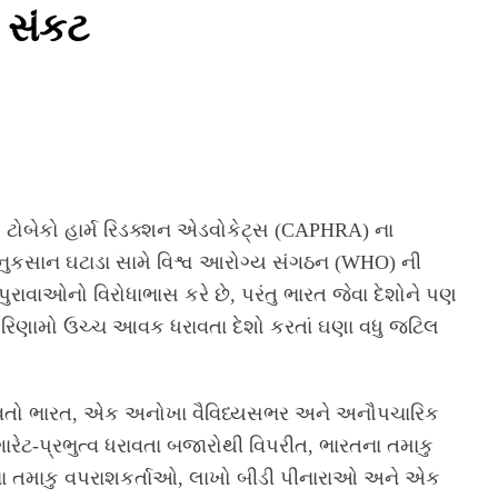
 સંકટ
ટોબેકો હાર્મ રિડક્શન એડવોકેટ્સ (CAPHRA) ના
ુકસાન ઘટાડા સામે વિશ્વ આરોગ્ય સંગઠન (WHO) ની
ુરાવાઓનો વિરોધાભાસ કરે છે, પરંતુ ભારત જેવા દેશોને પણ
 પરિણામો ઉચ્ચ આવક ધરાવતા દેશો કરતાં ઘણા વધુ જટિલ
 ધરાવતો ભારત, એક અનોખા વૈવિધ્યસભર અને અનૌપચારિક
ગારેટ-પ્રભુત્વ ધરાવતા બજારોથી વિપરીત, ભારતના તમાકુ
નાના તમાકુ વપરાશકર્તાઓ, લાખો બીડી પીનારાઓ અને એક