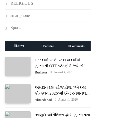
RELIGIOUS
smartphone
Sports
Latest
Popular
Comments
177 દેશો અને 52 લાખ દર્શકો:
ગુજરાતી OTT પ્લેટફોર્મ ‘જોજો’
(JOJO) નો વિશ્વભરમાં દબદબો
August 4, 2026
Business
અમદાવાદમાં યોજાયેલા ‘ઓકલ્ટ
કોન્ક્લેવ 2026’માં ઈન્ટરનેશનલ
ટેરોટ રીડર પુનિતજી લુલ્લા એ ટેરોટ
August 1, 2026
Ahmedabad
કાર્ડ રીડિંગ અંગે માહિતી આપી
આયુદા ઓર્ગેનિક્સ દ્વારા ગુજરાતના