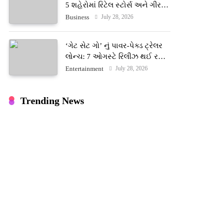
5 શહેરોમાં રિટેલ સ્ટોર્સ અને ગીર
ગાયના વૈદિક વલોણા ઘી-દૂધની શુદ્ધ
July 28, 2026
Business
સેવાઓ સાથે વ્યાપક વિસ્તરણ
‘ગેટ સેટ ગો’ નું પાવર-પેક્ડ ટ્રેલર
લોન્ચ: 7 ઓગસ્ટે રિલીઝ થઈ રહેલ
આ ફિલ્મમાં હાઇ-ટેક VFX જોવા
July 28, 2026
Entertainment
મળશે
Trending News