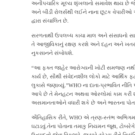
અનૌપચારિક મૂલ્ય શૃંખલાનો સમાવેશ થાય છે જે
અને બીડી રોલર્સથી લઈને નાના છૂટક વેપારીઓ અ
દ્વારા સંચાલિત છે.
સરળતાથી ઉપલબ્ધ કાચા માલ અને સંસાધનો સાથે
તે આજીવિકાનું રક્ષણ કરશે અને દહન અને ખત
નુકસાનને સંબોધશે.
“આ ફક્ત જાહેર આરોગ્યની ખોટી સમજણ નથી – 
કાર્ય છે, સૌથી સંવેદનશીલ લોકો માટે આર્થિક 
લુકાસે જણાવ્યું.”WHO ના દાતા-પ્રભાવિત નીતિ
આપે છે તે મેનહટન અથવા ઓસ્લોમાં કામ કરી શકે
અસમાનતાઓને વધારી શકે છે અને ભારતના પોતાના
ઐતિહાસિક રીતે, WHO એ ત્રણ-સ્તંભ અભિગમને 
ઘટાડવું.તેના પોતાના તમાકુ નિયમન જૂથ, ટોબરેગે