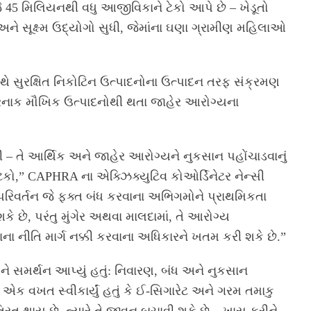
 45 મિલિયનથી વધુ આજીવિકાને ટેકો આપે છે – ખેડૂતો
ને સૂક્ષ્મ ઉદ્યોગો સુધી, જેમાંના ઘણા ગ્રામીણ મહિલાઓ
 સુરક્ષિત નિકોટિન ઉત્પાદનોના ઉત્પાદન તરફ સંક્રમણ
રનાક મૌખિક ઉત્પાદનોથી થતા જાહેર આરોગ્યના
તે આર્થિક અને જાહેર આરોગ્યને નુકસાન પહોંચાડવાનું
ફટકો,” CAPHRA ના એક્ઝિક્યુટિવ કોઓર્ડિનેટર નેન્સી
 પરિવર્તન જે ફક્ત બંધ કરવાના અભિગમોને પ્રાથમિકતા
 છે, પરંતુ મુંગેર અથવા માલદામાં, તે આરોગ્ય
 નીતિ માર્ગ નક્કી કરવાના અધિકારને ખતમ કરી શકે છે.”
સમર્થન આપ્યું હતું: નિવારણ, બંધ અને નુકસાન
 એક વખત સ્વીકાર્યું હતું કે ઈ-સિગારેટ અને ગરમ તમાકુ