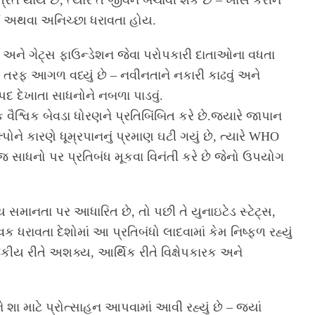
ત્રિત થાય છે, ત્યારે તે જીવન બચાવી શકે છે – ખાસ કરીને
્થ અથવા અનિચ્છા ધરાવતા હોય.
ોપીઝ અને ગેટ્સ ફાઉન્ડેશન જેવા પરોપકારી દાતાઓના વધતા
તરફ આગળ વધ્યું છે – નવીનતાને નકારી કાઢવું અને
દ દેખાતા સાધનોને નબળા પાડવું.
શ્વિક બેવડા ધોરણને પ્રતિબિંબિત કરે છે.જ્યારે જાપાન
્પોને કારણે ધૂમ્રપાનનું પ્રમાણ ઘટી ગયું છે, ત્યારે WHO
 સાધનો પર પ્રતિબંધ મૂકવા વિનંતી કરે છે જેનો ઉપયોગ
સમાનતા પર આધારિત છે, તો પછી તે યુનાઇટેડ સ્ટેટ્સ,
રાવતા દેશોમાં આ પ્રતિબંધો લાદવામાં કેમ નિષ્ફળ રહ્યું
રાજકીય રીતે અશક્ય, આર્થિક રીતે વિક્ષેપકારક અને
શા માટે પ્રોત્સાહન આપવામાં આવી રહ્યું છે – જ્યાં