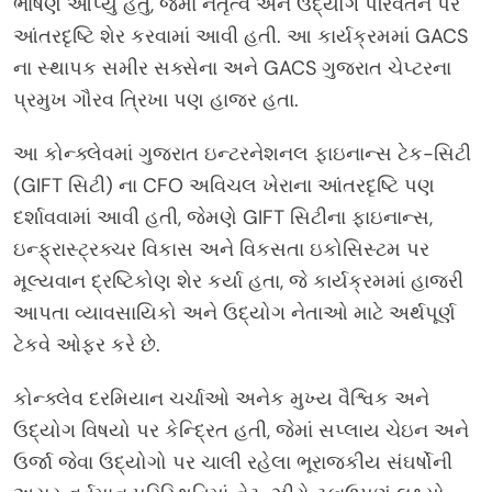
ભાષણ આપ્યું હતું, જેમાં નેતૃત્વ અને ઉદ્યોગ પરિવર્તન પર
આંતરદૃષ્ટિ શેર કરવામાં આવી હતી. આ કાર્યક્રમમાં GACS
ના સ્થાપક સમીર સક્સેના અને GACS ગુજરાત ચેપ્ટરના
પ્રમુખ ગૌરવ ત્રિખા પણ હાજર હતા.
આ કોન્ક્લેવમાં ગુજરાત ઇન્ટરનેશનલ ફાઇનાન્સ ટેક-સિટી
(GIFT સિટી) ના CFO અવિચલ ખેરાના આંતરદૃષ્ટિ પણ
દર્શાવવામાં આવી હતી, જેમણે GIFT સિટીના ફાઇનાન્સ,
ઇન્ફ્રાસ્ટ્રક્ચર વિકાસ અને વિકસતા ઇકોસિસ્ટમ પર
મૂલ્યવાન દ્રષ્ટિકોણ શેર કર્યા હતા, જે કાર્યક્રમમાં હાજરી
આપતા વ્યાવસાયિકો અને ઉદ્યોગ નેતાઓ માટે અર્થપૂર્ણ
ટેકવે ઓફર કરે છે.
કોન્ક્લેવ દરમિયાન ચર્ચાઓ અનેક મુખ્ય વૈશ્વિક અને
ઉદ્યોગ વિષયો પર કેન્દ્રિત હતી, જેમાં સપ્લાય ચેઇન અને
ઉર્જા જેવા ઉદ્યોગો પર ચાલી રહેલા ભૂરાજકીય સંઘર્ષોની