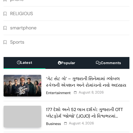
RELIGIOUS
smartphone
Sports
Latest
Popular
Comments
‘ગેટ સેટ ગો’ – ગુજરાતી સિનેમામાં ગ્લોબલ
સ્કેલની એક્શન અને રોમાંચનો નવો અધ્યાય
August 8, 2026
Entertainment
177 દેશો અને 52 લાખ દર્શકો: ગુજરાતી OTT
પ્લેટફોર્મ ‘જોજો’ (JOJO) નો વિશ્વભરમાં
દબદબો
August 4, 2026
Business