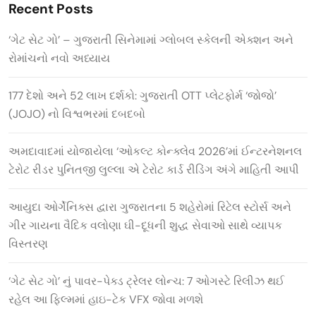
Recent Posts
‘ગેટ સેટ ગો’ – ગુજરાતી સિનેમામાં ગ્લોબલ સ્કેલની એક્શન અને
રોમાંચનો નવો અધ્યાય
177 દેશો અને 52 લાખ દર્શકો: ગુજરાતી OTT પ્લેટફોર્મ ‘જોજો’
(JOJO) નો વિશ્વભરમાં દબદબો
અમદાવાદમાં યોજાયેલા ‘ઓકલ્ટ કોન્ક્લેવ 2026’માં ઈન્ટરનેશનલ
ટેરોટ રીડર પુનિતજી લુલ્લા એ ટેરોટ કાર્ડ રીડિંગ અંગે માહિતી આપી
આયુદા ઓર્ગેનિક્સ દ્વારા ગુજરાતના 5 શહેરોમાં રિટેલ સ્ટોર્સ અને
ગીર ગાયના વૈદિક વલોણા ઘી-દૂધની શુદ્ધ સેવાઓ સાથે વ્યાપક
વિસ્તરણ
‘ગેટ સેટ ગો’ નું પાવર-પેક્ડ ટ્રેલર લોન્ચ: 7 ઓગસ્ટે રિલીઝ થઈ
રહેલ આ ફિલ્મમાં હાઇ-ટેક VFX જોવા મળશે