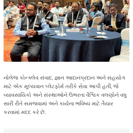
નોલેજ કોન્ક્લેવ સંવાદ, જ્ઞાન આદાનપ્રદાન અને સહયોગ
માટે એક મૂલ્યવાન પ્લેટફોર્મ તરીકે સેવા આપી હતી, જે
વ્યાવસાયિકો અને સંસ્થાઓને ઉભરતા વૈશ્વિક વલણોને વધુ
સારી રીતે સમજવામાં અને કાર્યના ભવિષ્ય માટે તૈયાર
કરવામાં મદદ કરે છે.