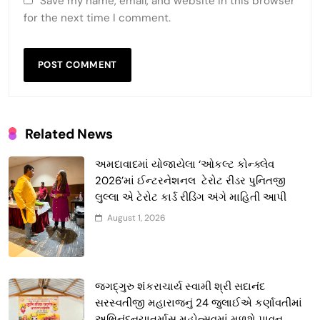
Save my name, email, and website in this browser
for the next time I comment.
Related News
અમદાવાદમાં યોજાયેલા ‘ઓકલ્ટ કોન્ક્લેવ
2026’માં ઈન્ટરનેશનલ ટેરોટ રીડર પુનિતજી
લુલ્લા એ ટેરોટ કાર્ડ રીડિંગ અંગે માહિતી આપી
August 1, 2026
જગદ્ગુરુ શંકરાચાર્ય સ્વામી શ્રી સદાનંદ
સરસ્વતીજી મહારાજનું 24 જુલાઈએ કર્ણાવતીમાં
અભિનંદનચાતુર્માસ મહોત્સવમાં મળશે પાવન