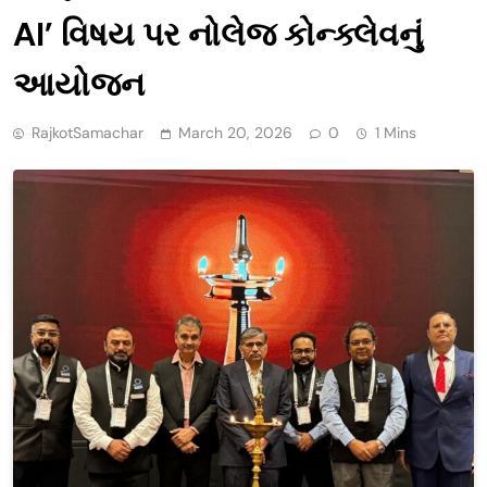
AI’ વિષય પર નોલેજ કોન્ક્લેવનું
આયોજન
RajkotSamachar
March 20, 2026
0
1 Mins