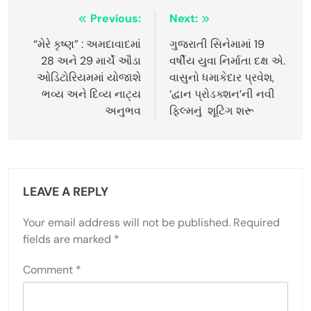
Post
Previous:
Next:
navigation
“મેરે કૃષ્ણ” : અમદાવાદમાં
ગુજરાતી સિનેમામાં 19
28 અને 29 માર્ચે ઔડા
વર્ષીય યુવા નિર્માતા દક્ષ એ.
ઓડિટોરિયમમાં યોજાશે
વાસુનો ધમાકેદાર પ્રવેશ,
ભવ્ય અને દિવ્ય નાટ્ય
‘દ્વાન પ્રોડક્શન’ની નવી
અનુભવ
ફિલ્મનું શૂટિંગ શરૂ
LEAVE A REPLY
Your email address will not be published.
Required
fields are marked
*
Comment
*