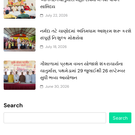
સાન્નિધ્ય
July 22, 2026
નર્મદા તટે ચાણોદમાં અંતિમધામ આશ્રમ શરૂ કરશે
સંપૂર્ણ નિઃશુલ્ક મોક્ષસેવા
July 18, 2026
ગૌશાળામાં પ્રથમ વખત યોજાશે શંકરાચાર્યના
ચાતુર્માસ, પથમેડામાં 29 જુલાઈથી 26 સપ્ટેમ્બર
સુધી ભવ્ય આયોજન
June 30, 2026
Search
Search