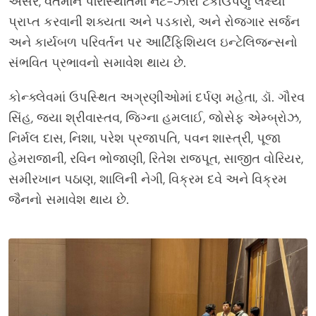
અસર, વર્તમાન પરિસ્થિતિમાં નેટ-ઝીરો ટકાઉપણું લક્ષ્યો
પ્રાપ્ત કરવાની શક્યતા અને પડકારો, અને રોજગાર સર્જન
અને કાર્યબળ પરિવર્તન પર આર્ટિફિશિયલ ઇન્ટેલિજન્સનો
સંભવિત પ્રભાવનો સમાવેશ થાય છે.
કોન્ક્લેવમાં ઉપસ્થિત અગ્રણીઓમાં દર્પણ મહેતા, ડૉ. ગૌરવ
સિંહ, જયા શ્રીવાસ્તવ, જિગ્ના હમલાઈ, જોસેફ એમ્બ્રોઝ,
નિર્મલ દાસ, નિશા, પરેશ પ્રજાપતિ, પવન શાસ્ત્રી, પૂજા
હેમરાજાની, રવિન ભોજાણી, રિતેશ રાજપૂત, સાજીત વોરિયર,
સમીરખાન પઠાણ, શાલિની નેગી, વિક્રમ દવે અને વિક્રમ
જૈનનો સમાવેશ થાય છે.