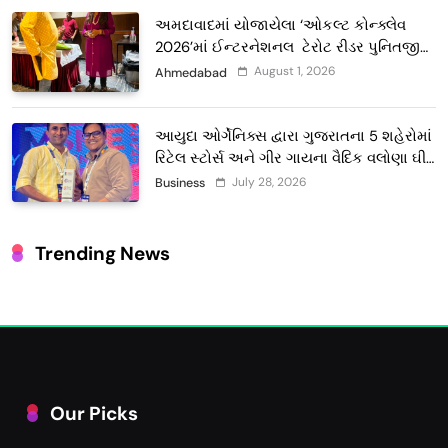
અમદાવાદમાં યોજાયેલા ‘ઓકલ્ટ કોન્ક્લેવ
2026’માં ઈન્ટરનેશનલ ટેરોટ રીડર પુનિતજી
લુલ્લા એ ટેરોટ કાર્ડ રીડિંગ અંગે માહિતી આપી
August 1, 2026
Ahmedabad
આયુદા ઓર્ગેનિક્સ દ્વારા ગુજરાતના 5 શહેરોમાં
રિટેલ સ્ટોર્સ અને ગીર ગાયના વૈદિક વલોણા ઘી-
દૂધની શુદ્ધ સેવાઓ સાથે વ્યાપક વિસ્તરણ
July 28, 2026
Business
Trending News
Our Picks