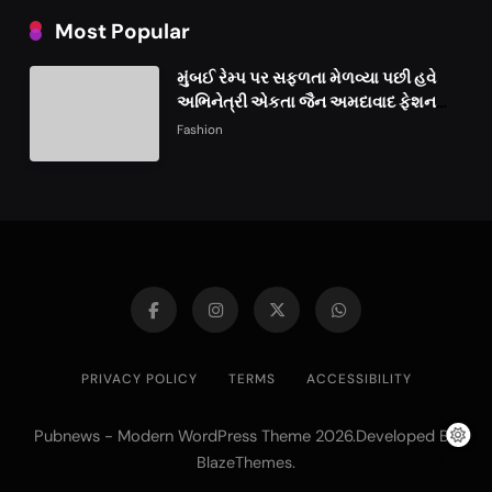
Most Popular
મુંબઈ રેમ્પ પર સફળતા મેળવ્યા પછી હવે
અભિનેત્રી એકતા જૈન અમદાવાદ ફેશન
વીકમાં પોતાની પ્રતિભા પ્રદર્શિત કરશે
Fashion
PRIVACY POLICY
TERMS
ACCESSIBILITY
Pubnews - Modern WordPress Theme 2026.Developed By
.
BlazeThemes