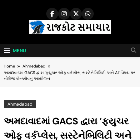
Skip
to
content
Rajkot Samachar
MENU
Home
Ahmedabad
અમદાવાદમાં GACS દ્વારા ‘ફ્યુચર ઓફ વર્કપ્લેસ, સસ્ટેનેબિલિટી અને AI’ વિષય પર
નોલેજ કોન્ક્લેવનું આયોજન
Ahmedabad
અમદાવાદમાં GACS દ્વારા ‘ફ્યુચર
ઓફ વર્કપ્લેસ, સસ્ટેનેબિલિટી અને