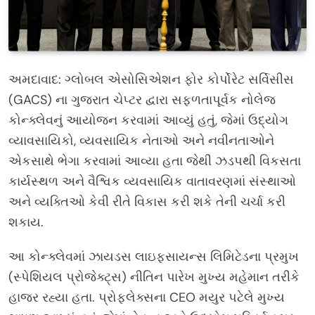
અમદાવાદ: ગ્લોબલ એસોસિએશન ફોર કોર્પોરેટ સર્વિસીસ
(GACS) ના ગુજરાત ચેપ્ટર દ્વારા સફળતાપૂર્વક નોલેજ
કોન્ક્લેવનું આયોજન કરવામાં આવ્યું હતું, જેમાં ઉદ્યોગ
વ્યાવસાયિકો, વ્યવસાયિક નેતાઓ અને નવીનતાઓને
એકસાથે ભેગા કરવામાં આવ્યા હતા જેથી ઝડપથી વિકસતા
કાર્યસ્થળ અને વૈશ્વિક વ્યવસાયિક વાતાવરણમાં સંસ્થાઓ
અને વ્યક્તિઓ કેવી રીતે વિકાસ કરી શકે તેની ચર્ચા કરી
શકાય.
આ કોન્ક્લેવમાં ઝાયડસ લાઇફસાયન્સ લિમિટેડના પ્રમુખ
(સ્પેશિયલ પ્રોજેક્ટ્સ) નીતિન પારેખ મુખ્ય મહેમાન તરીકે
હાજર રહ્યા હતા. પ્રોફ્લેક્સના CEO મયુર પટેલે મુખ્ય