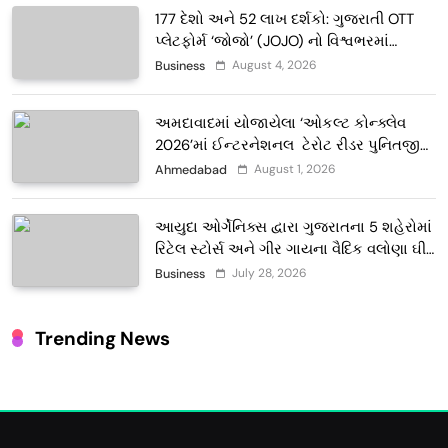
177 દેશો અને 52 લાખ દર્શકો: ગુજરાતી OTT
પ્લેટફોર્મ ‘જોજો’ (JOJO) નો વિશ્વભરમાં
દબદબો
August 4, 2026
Business
અમદાવાદમાં યોજાયેલા ‘ઓકલ્ટ કોન્ક્લેવ
2026’માં ઈન્ટરનેશનલ ટેરોટ રીડર પુનિતજી
લુલ્લા એ ટેરોટ કાર્ડ રીડિંગ અંગે માહિતી આપી
August 1, 2026
Ahmedabad
આયુદા ઓર્ગેનિક્સ દ્વારા ગુજરાતના 5 શહેરોમાં
રિટેલ સ્ટોર્સ અને ગીર ગાયના વૈદિક વલોણા ઘી-
દૂધની શુદ્ધ સેવાઓ સાથે વ્યાપક વિસ્તરણ
July 28, 2026
Business
Trending News