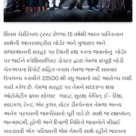
શિવમ ચેરીટેબલ ટ્રસ્ટ છેલ્લા 15 વર્ષથી ભારત પાકિસ્તાન
સાથેની આંતરરાષ્ટ્રીય બોર્ડર અને ગુજરાત અને
રાજસ્થાનની સરહદ પર દેશની રક્ષા કરતા જવાનોનું બોર્ડર
પર જઈને સ્પેશિયાલિસ્ટ ડોક્ટર દ્વારા તેમજ સંપૂર્ણ બોડી
ચેકઅપના રિપોર્ટ સહિત તપાસ તેમજ જરૂરી સારવાર
ઉપલબ્ધ કરાવીને 22500 થી વધુ જવાનો માટે આરોગ્ય લક્ષી
કાર્ય કરેલ છે. તેમજ સરહદ પર તેમને મદદરૂપ થવા
ઓટોમેટીક ૪૦૦ સોલાર લાઇટ, સુરક્ષા કેબિન, ઈ- રિક્ષા,
સાઇકલ, ટેન્ટ, એર કુલર, વોટર ડીસ્પેન્સર તેમજ અન્ય
અનેક પ્રકારની જરૂરિયાતો પૂરી પાડે છે. સાથે જ રક્ષાબંધન,
જન્માષ્ટમી, હોળી અને દિવાળી નિમિત્તે જવાનોને મીઠાઈ
ખવડાવવી એક પરિવારની જેમ તેમની સાથે રહીને ભારતના