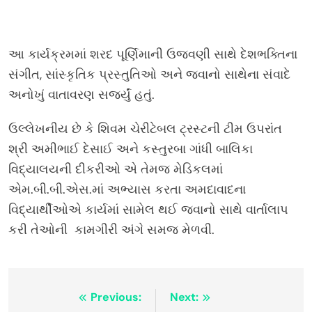
આ કાર્યક્રમમાં શરદ પૂર્ણિમાની ઉજવણી સાથે દેશભક્તિના
સંગીત, સાંસ્કૃતિક પ્રસ્તુતિઓ અને જવાનો સાથેના સંવાદે
અનોખું વાતાવરણ સર્જ્યું હતું.
ઉલ્લેખનીય છે કે શિવમ ચેરીટેબલ ટ્રસ્ટની ટીમ ઉપરાંત
શ્રી અમીભાઈ દેસાઈ અને કસ્તુરબા ગાંધી બાલિકા
વિદ્યાલયની દીકરીઓ એ તેમજ મેડિકલમાં
એમ.બી.બી.એસ.માં અભ્યાસ કરતા અમદાવાદના
વિદ્યાર્થીઓએ કાર્યમાં સામેલ થઈ જવાનો સાથે વાર્તાલાપ
કરી તેઓની કામગીરી અંગે સમજ મેળવી.
Post
Previous:
Next: