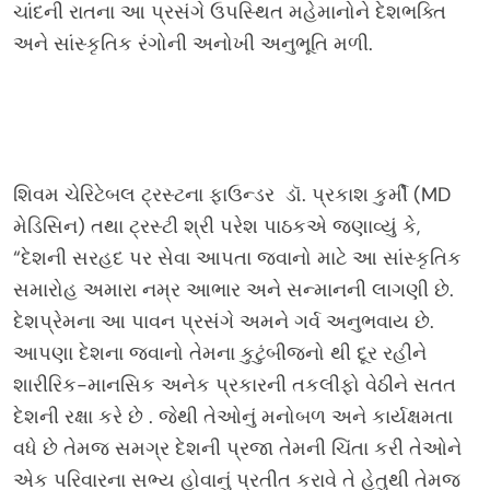
ચાંદની રાતના આ પ્રસંગે ઉપસ્થિત મહેમાનોને દેશભક્તિ
અને સાંસ્કૃતિક રંગોની અનોખી અનુભૂતિ મળી.
શિવમ ચેરિટેબલ ટ્રસ્ટના ફાઉન્ડર ડૉ. પ્રકાશ કુર્મી (MD
મેડિસિન) તથા ટ્રસ્ટી શ્રી પરેશ પાઠકએ જણાવ્યું કે,
“દેશની સરહદ પર સેવા આપતા જવાનો માટે આ સાંસ્કૃતિક
સમારોહ અમારા નમ્ર આભાર અને સન્માનની લાગણી છે.
દેશપ્રેમના આ પાવન પ્રસંગે અમને ગર્વ અનુભવાય છે.
આપણા દેશના જવાનો તેમના કુટુંબીજનો થી દૂર રહીને
શારીરિક-માનસિક અનેક પ્રકારની તકલીફો વેઠીને સતત
દેશની રક્ષા કરે છે . જેથી તેઓનું મનોબળ અને કાર્યક્ષમતા
વધે છે તેમજ સમગ્ર દેશની પ્રજા તેમની ચિંતા કરી તેઓને
એક પરિવારના સભ્ય હોવાનું પ્રતીત કરાવે તે હેતુથી તેમજ