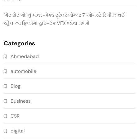
‘ગેટ સેટ ગો’ નું પાવર-પેક્ડ ટ્રેલર લોન્ચ: 7 ઓગસ્ટે રિલીઝ થઈ
રહેલ આ ફિલ્મમાં હાઇ-ટેક VFX જોવા મળશે
Categories
Ahmedabad
automobile
Blog
Business
CSR
digital