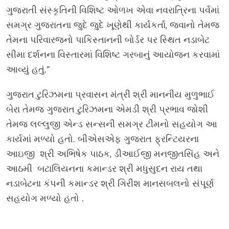
ગુજરાતી સંસ્કૃતિની વિશિષ્ટ ઓળખ એવા નવરાત્રિના પર્વમાં
સમગ્ર ગુજરાતના જુદે જુદે ખૂણેથી કાર્યકર્તા, જવાનો તેમજ
તેમના પરિવારજનો પાકિસ્તાનની બોર્ડર પર સ્થિત નડાબેટ
સીમા દર્શનના વિસ્તારમાં વિશિષ્ટ ગરબાનું આયોજન કરવામાં
આવ્યું હતું.”
ગુજરાત ટુરિઝમના પ્રવાસન મંત્રી શ્રી માનનીય મુળુભાઈ
બેરા તેમજ ગુજરાત ટુરિઝમના એમડી શ્રી પ્રભાવ જોશી
તેમજ લલ્લુજી એન્ડ સન્સની સમગ્ર ટીમનો સહયોગ આ
કાર્યમાં મળ્યો હતો. બીએસએફ ગુજરાત ફ્રન્ટિયરના
આઇજી શ્રી અભિષેક પાઠક, ડીઆઈજી મનજીતસિંહ અને
આઠમી બટાલિયનના કમાન્ડર શ્રી મધુસુદન રાય તથા
નડાબેટના કંપની કમાન્ડર શ્રી ગિરીશ માનસબલનો સંપૂર્ણ
સહયોગ મળ્યો હતો .