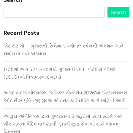
Search
Recent Posts
‘ગેટ સેટ ગો’ – ગુજરાતી સિનેમામાં ગ્લોબલ સ્કેલની એક્શન અને
રોમાંચનો નવો અધ્યાય
177 દેશો અને 52 લાખ દર્શકો: ગુજરાતી OTT પ્લેટફોર્મ ‘જોજો’
(JOJO) નો વિશ્વભરમાં દબદબો
અમદાવાદમાં યોજાયેલા ‘ઓકલ્ટ કોન્ક્લેવ 2026’માં ઈન્ટરનેશનલ
ટેરોટ રીડર પુનિતજી લુલ્લા એ ટેરોટ કાર્ડ રીડિંગ અંગે માહિતી આપી
આયુદા ઓર્ગેનિક્સ દ્વારા ગુજરાતના 5 શહેરોમાં રિટેલ સ્ટોર્સ અને
ગીર ગાયના વૈદિક વલોણા ઘી-દૂધની શુદ્ધ સેવાઓ સાથે વ્યાપક
વિસ્તરણ