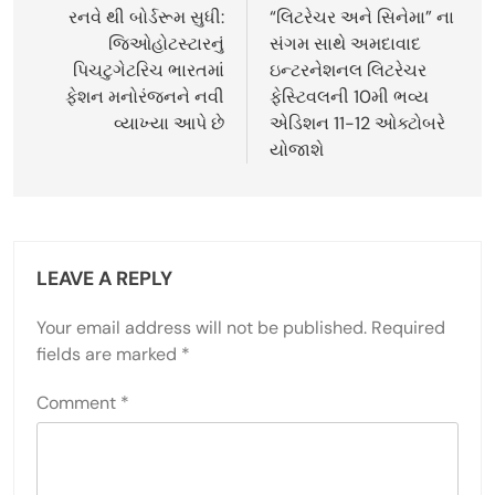
navigation
રનવે થી બોર્ડરૂમ સુધી:
“લિટરેચર અને સિનેમા” ના
જિઓહોટસ્ટારનું
સંગમ સાથે અમદાવાદ
પિચટુગેટરિચ ભારતમાં
ઇન્ટરનેશનલ લિટરેચર
ફેશન મનોરંજનને નવી
ફેસ્ટિવલની 10મી ભવ્ય
વ્યાખ્યા આપે છે
એડિશન 11-12 ઓક્ટોબરે
યોજાશે
LEAVE A REPLY
Your email address will not be published.
Required
fields are marked
*
Comment
*