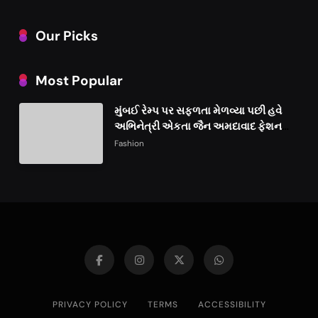
Our Picks
Most Popular
મુંબઈ રેમ્પ પર સફળતા મેળવ્યા પછી હવે
અભિનેત્રી એકતા જૈન અમદાવાદ ફેશન
વીકમાં પોતાની પ્રતિભા પ્રદર્શિત કરશે
Fashion
PRIVACY POLICY
TERMS
ACCESSIBILITY