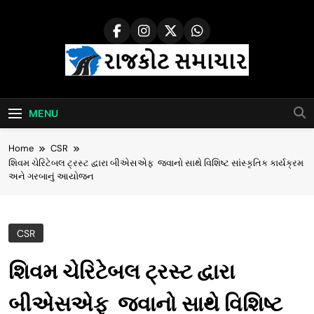
Skip
to
content
Rajkot Samachar
MENU
Home
CSR
શિવમ ચેરિટેબલ ટ્રસ્ટ દ્વારા બીએસએફ જવાનો સાથે વિશિષ્ટ સાંસ્કૃતિક કાર્યક્રમ
અને ગરબાનું આયોજન
CSR
શિવમ ચેરિટેબલ ટ્રસ્ટ દ્વારા
બીએસએફ જવાનો સાથે વિશિષ્ટ