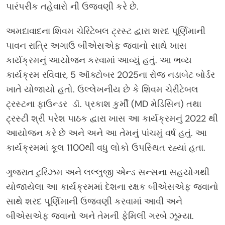
પારંપરીક તહેવારો ની ઉજવણી કરે છે.
અમદાવાદના શિવમ ચેરિટેબલ ટ્રસ્ટ દ્વારા શરદ પૂર્ણિમાની
પાવન રાત્રિ અગાઉ બીએસએફ જવાનો સાથે ખાસ
કાર્યક્રમનું આયોજન કરવામાં આવ્યું હતું. આ ભવ્ય
કાર્યક્રમ રવિવાર, 5 ઑક્ટોબર 2025ના રોજ નડાબેટ બોર્ડર
ખાતે યોજાયો હતો. ઉલ્લેખનીય છે કે શિવમ ચેરીટેબલ
ટ્રસ્ટના ફાઉન્ડર ડૉ. પ્રકાશ કુર્મી (MD મેડિસિન) તથા
ટ્રસ્ટી શ્રી પરેશ પાઠક દ્વારા ખાસ આ કાર્યક્રમનું 2022 થી
આયોજન કરે છે અને અને આ તેમનું પાંચમું વર્ષ હતું. આ
કાર્યક્રમમાં કૂલ 1100થી વધુ લોકો ઉપસ્થિત રહ્યાં હતા.
ગુજરાત ટુરિઝમ અને લલ્લુજી એન્ડ સન્સના સહયોગથી
યોજાયેલા આ કાર્યક્રમમાં દેશના રક્ષક બીએસએફ જવાનો
સાથે શરદ પૂર્ણિમાની ઉજવણી કરવામાં આવી અને
બીએસએફ જવાનો અને તેમની ફેમિલી ગરબે ઝૂમ્યા.