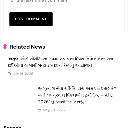
for the next time I comment.
Related News
અતુલ ઓટો લીમીટેડના ૩૫મા સ્થાપના દિવસ નિમિત્તે કેન્સરના
દર્દીઓના લાભાર્થે ભવ્ય રક્તદાન કેમ્પનું આયોજન
July 16, 2026
અગ્રવાલ સેવા સમિતિ દ્વારા અમદાવાદ થલતેજ
ખાતે “અગ્રવાલ પિકલબોલ ટુર્નામેન્ટ – APL
2026” નું આયોજન કરાયું
May 30, 2026
Search