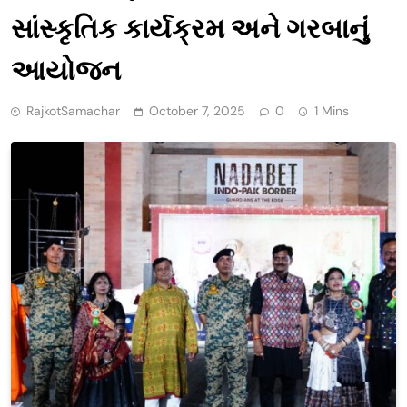
સાંસ્કૃતિક કાર્યક્રમ અને ગરબાનું
આયોજન
RajkotSamachar
October 7, 2025
0
1 Mins