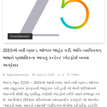
Entertainment
ZEE5એ નવી બ્રાન્ડ ઓળખ જાહેર કરી, અતિ-વ્યક્તિગત,
ભાષાને પ્રાથમિકતા આપતું કન્ટેન્ટ પ્લેટફોર્મ બનવા
અગ્રેસર
RajkotSamachar
June 13, 2025
0
1 Mins
ભારત, જૂન, 2025 – ZEE5એ આજે સ્પષ્ટ અને નવી બ્રાન્ડ ઓળખ
તથા વ્યૂહાત્મક ફેરફારની જાહેરાત કરી હતી, જે એની પોઝિશનને
ભારતની સૌથી વધુ પ્રસિદ્ધ સ્વદેશી પ્લેટફોર્મ તરીકે વધારે મજબૂત કરે
છે. આ રિલોંચ ZEE5ના પરિવર્તનમાં પથપ્રદર્શક પગલું છે, જે અંતર્ગત
“આપડી ભાષા, આપડી કથાઓ” (મલ્ટિપલ લેંગ્વેજ, ઇન્ફિનિટ સ્ટોરી)