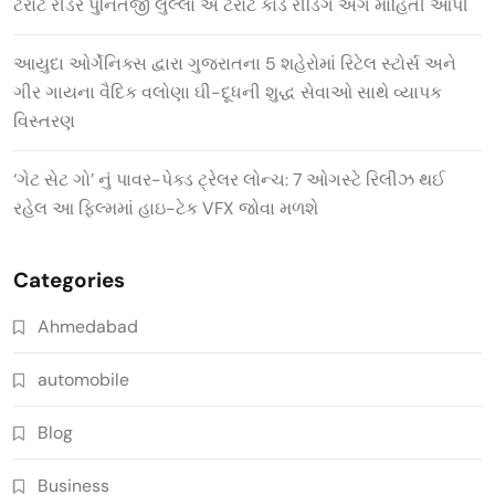
ટેરોટ રીડર પુનિતજી લુલ્લા એ ટેરોટ કાર્ડ રીડિંગ અંગે માહિતી આપી
આયુદા ઓર્ગેનિક્સ દ્વારા ગુજરાતના 5 શહેરોમાં રિટેલ સ્ટોર્સ અને
ગીર ગાયના વૈદિક વલોણા ઘી-દૂધની શુદ્ધ સેવાઓ સાથે વ્યાપક
વિસ્તરણ
‘ગેટ સેટ ગો’ નું પાવર-પેક્ડ ટ્રેલર લોન્ચ: 7 ઓગસ્ટે રિલીઝ થઈ
રહેલ આ ફિલ્મમાં હાઇ-ટેક VFX જોવા મળશે
Categories
Ahmedabad
automobile
Blog
Business