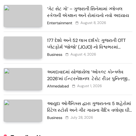
‘ગેટ સેટ ગો’ – ગુજરાતી સિનેમામાં ગ્લોબલ
સ્કેલની એક્શન અને રોમાંચનો નવો અધ્યાય
August 8, 2026
Entertainment
177 દેશો અને 52 લાખ દર્શકો: ગુજરાતી OTT
પ્લેટફોર્મ ‘જોજો’ (JOJO) નો વિશ્વભરમાં
દબદબો
August 4, 2026
Business
અમદાવાદમાં યોજાયેલા ‘ઓકલ્ટ કોન્ક્લેવ
2026’માં ઈન્ટરનેશનલ ટેરોટ રીડર પુનિતજી
લુલ્લા એ ટેરોટ કાર્ડ રીડિંગ અંગે માહિતી આપી
August 1, 2026
Ahmedabad
આયુદા ઓર્ગેનિક્સ દ્વારા ગુજરાતના 5 શહેરોમાં
રિટેલ સ્ટોર્સ અને ગીર ગાયના વૈદિક વલોણા ઘી-
દૂધની શુદ્ધ સેવાઓ સાથે વ્યાપક વિસ્તરણ
July 28, 2026
Business