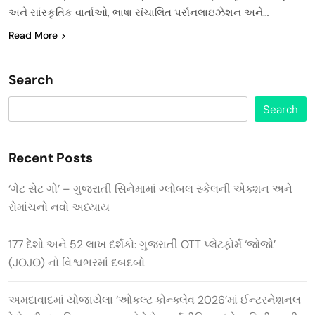
અને સાંસ્કૃતિક વાર્તાઓ, ભાષા સંચાલિત પર્સનલાઇઝેશન અને…
Read More
Search
Search
Recent Posts
‘ગેટ સેટ ગો’ – ગુજરાતી સિનેમામાં ગ્લોબલ સ્કેલની એક્શન અને
રોમાંચનો નવો અધ્યાય
177 દેશો અને 52 લાખ દર્શકો: ગુજરાતી OTT પ્લેટફોર્મ ‘જોજો’
(JOJO) નો વિશ્વભરમાં દબદબો
અમદાવાદમાં યોજાયેલા ‘ઓકલ્ટ કોન્ક્લેવ 2026’માં ઈન્ટરનેશનલ