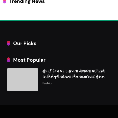
Trending News
Our Picks
Most Popular
મુંબઈ રેમ્પ પર સફળતા મેળવ્યા પછી હવે
અભિનેત્રી એકતા જૈન અમદાવાદ ફેશન
વીકમાં પોતાની પ્રતિભા પ્રદર્શિત કરશે
Fashion