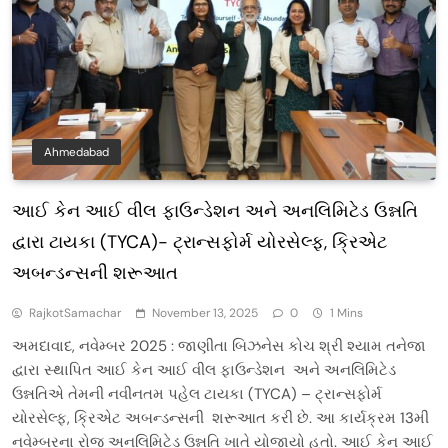
Ahmedabad
આઈ કેન આઈ વીલ ફાઉન્ડેશન અને અનલિમિટેડ ઉન્નતિ
દ્વારા ટાયકા (TYCA)- ટ્રાન્સફોર્મ યોરસેલ્ફ, ક્રિએટ
અબન્ડન્સની શરૂઆત
RajkotSamachar
November 13, 2025
0
1 Mins
અમદાવાદ, નવેમ્બર 2025 : જાણીતા બિઝનેસ કોચ શ્રી શ્યામ તનેજા
દ્વારા સ્થાપિત આઈ કેન આઈ વીલ ફાઉન્ડેશન અને અનલિમિટેડ
ઉન્નતિએ તેમની નવીનતમ પહેલ ટાયકા (TYCA) – ટ્રાન્સફોર્મ
યોરસેલ્ફ, ક્રિએટ અબન્ડન્સની શરૂઆત કરી છે. આ કાર્યક્રમ 13મી
નવેમ્બરના રોજ અનલિમિટેડ ઉન્નતિ ખાતે યોજાયો હતો. આઈ કેન આઈ