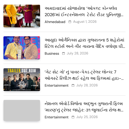
અમદાવાદમાં યોજાયેલા ‘ઓકલ્ટ કોન્ક્લેવ
2026’માં ઈન્ટરનેશનલ ટેરોટ રીડર પુનિતજી
લુલ્લા એ ટેરોટ કાર્ડ રીડિંગ અંગે માહિતી આપી
August 1, 2026
Ahmedabad
આયુદા ઓર્ગેનિક્સ દ્વારા ગુજરાતના 5 શહેરોમાં
રિટેલ સ્ટોર્સ અને ગીર ગાયના વૈદિક વલોણા ઘી-
દૂધની શુદ્ધ સેવાઓ સાથે વ્યાપક વિસ્તરણ
July 28, 2026
Business
‘ગેટ સેટ ગો’ નું પાવર-પેક્ડ ટ્રેલર લોન્ચ: 7
ઓગસ્ટે રિલીઝ થઈ રહેલ આ ફિલ્મમાં હાઇ-
ટેક VFX જોવા મળશે
July 28, 2026
Entertainment
નેશનલ એવોર્ડ વિજેતા અદ્ભુત ગુજરાતી ફિલ્મ
‘મારણ’નું ટ્રેલર જાહેર: ૩૧ જુલાઈના રોજ થશે
થિયેટરોમાં રિલીઝ
July 25, 2026
Entertainment