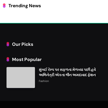
Trending News
Our Picks
Most Popular
મુંબઈ રેમ્પ પર સફળતા મેળવ્યા પછી હવે
અભિનેત્રી એકતા જૈન અમદાવાદ ફેશન
વીકમાં પોતાની પ્રતિભા પ્રદર્શિત કરશે
Fashion