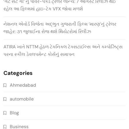
‘ગેટ સેટ ગો’ નું પાવર-પેક્ડ ટ્રેલર લોન્ચ: 7 ઓગસ્ટે રિલીઝ થઈ
રહેલ આ ફિલ્મમાં હાઇ-ટેક VFX જોવા મળશે
નેશનલ એવોર્ડ વિજેતા અદ્ભુત ગુજરાતી ફિલ્મ ‘મારણ’નું ટ્રેલર
જાહેર: ૩૧ જુલાઈના રોજ થશે થિયેટરોમાં રિલીઝ
ATIRA ખાતે NTTM હેઠળ ટેકનિકલ ટેક્સટાઈલ્સ અને કમ્પોઝિટ્સ
પરના સ્કીલ ડેવલપમેન્ટ કોર્સનું સમાપન
Categories
Ahmedabad
automobile
Blog
Business