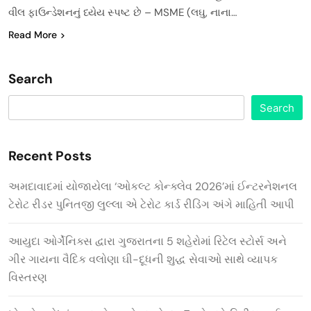
વીલ ફાઉન્ડેશનનું ધ્યેય સ્પષ્ટ છે – MSME (લઘુ, નાના…
Read More
Search
Search
Recent Posts
અમદાવાદમાં યોજાયેલા ‘ઓકલ્ટ કોન્ક્લેવ 2026’માં ઈન્ટરનેશનલ
ટેરોટ રીડર પુનિતજી લુલ્લા એ ટેરોટ કાર્ડ રીડિંગ અંગે માહિતી આપી
આયુદા ઓર્ગેનિક્સ દ્વારા ગુજરાતના 5 શહેરોમાં રિટેલ સ્ટોર્સ અને
ગીર ગાયના વૈદિક વલોણા ઘી-દૂધની શુદ્ધ સેવાઓ સાથે વ્યાપક
વિસ્તરણ