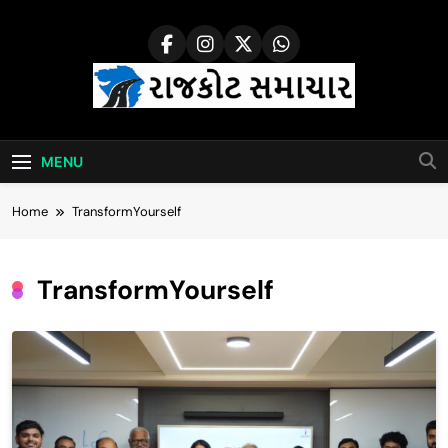
Skip
to
content
Rajkot Samachar
MENU
Home
TransformYourself
TransformYourself